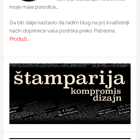
moje male porodice…
Da bih dalje nastavio da radim blog na još kvalitetniji
način doprineće vaša podrška preko Patreona.
Produži…