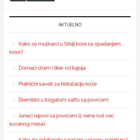
AKTUELNO
Kako se muškarci u Srbiji bore sa opadanjem
kose?
Domaći džem i liker od kajsija
Praktični saveti za hidrataciju kože
Škembići u bogatom saftu sa povrćem
Juneći repovi sa povrćem iz rerne (od već
kuvanog mesa)
Kako da odaberete savršenu ugaonu garnituru?