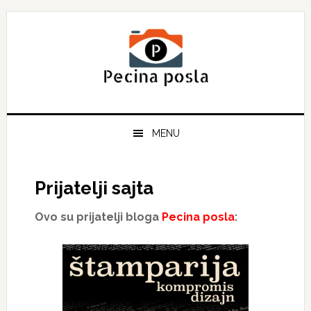
Skip
Skip
Skip
to
to
to
primary
main
primary
navigation
content
sidebar
MENU
Prijatelji sajta
Ovo su prijatelji bloga
Pecina posla
: