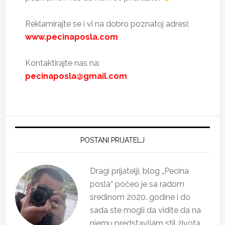
Reklamirajte se i vi na dobro poznatoj adresi:
www.pecinaposla.com
Kontaktirajte nas na:
pecinaposla@gmail.com
Primary
Sidebar
POSTANI PRIJATELJ
Dragi prijatelji, blog „Pecina
posla“ počeo je sa radom
sredinom 2020. godine i do
sada ste mogli da vidite da na
njemu predstavljam stil života