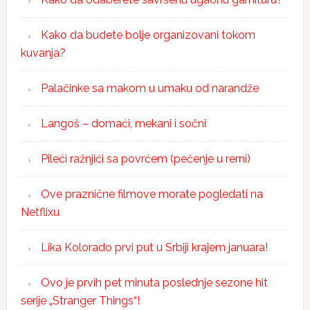
Kako da budete bolje organizovani tokom
kuvanja?
Palačinke sa makom u umaku od narandže
Langoš – domaći, mekani i sočni
Pileći ražnjići sa povrćem (pečenje u rerni)
Ove praznične filmove morate pogledati na
Netflixu
Lika Kolorado prvi put u Srbiji krajem januara!
Ovo je prvih pet minuta poslednje sezone hit
serije „Stranger Things“!