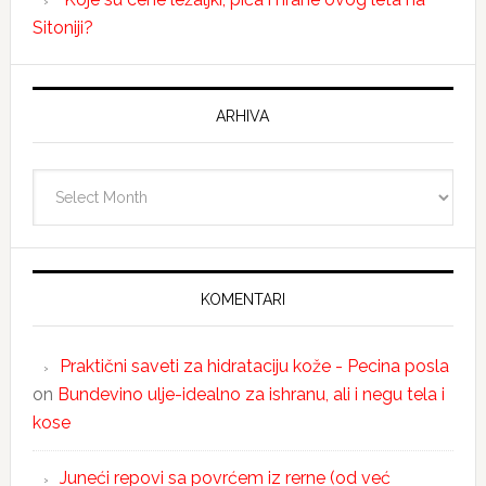
Sitoniji?
ARHIVA
Arhiva
KOMENTARI
Praktični saveti za hidrataciju kože - Pecina posla
on
Bundevino ulje-idealno za ishranu, ali i negu tela i
kose
Juneći repovi sa povrćem iz rerne (od već