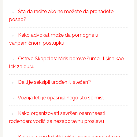
Šta da radite ako ne možete da pronađete
posao?
Kako advokat može da pomogne u
vanparničnom postupku
Ostrvo Skopelos: Miris borove šume i tišina kao
lek za dušu
Da li je seksipil urođen ili stečen?
Vožnja leti je opasnija nego što se misli
Kako organizovati savršen osamnaesti
rođendan: vodič za nezaboravnu proslavu
Koje su cene ležaljki, pića i hrane ovog leta na