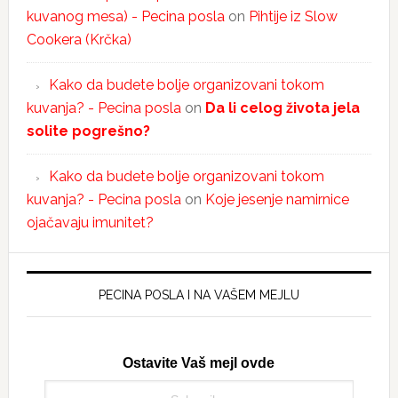
kuvanog mesa) - Pecina posla
on
Pihtije iz Slow
Cookera (Krčka)
Kako da budete bolje organizovani tokom
kuvanja? - Pecina posla
on
Da li celog života jela
solite pogrešno?
Kako da budete bolje organizovani tokom
kuvanja? - Pecina posla
on
Koje jesenje namirnice
ojačavaju imunitet?
PECINA POSLA I NA VAŠEM MEJLU
Ostavite Vaš mejl ovde