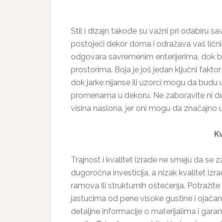
Stil i dizajn takođe su važni pri odabiru s
postojeći dekor doma i odražava vaš lični 
odgovara savremenim enterijerima, dok b
prostorima. Boja je još jedan ključni faktor
dok jarke nijanse ili uzorci mogu da budu 
promenama u dekoru. Ne zaboravite ni deta
visina naslona, jer oni mogu da značajno u
Kv
Trajnost i kvalitet izrade ne smeju da se
dugoročna investicija, a nizak kvalitet i
ramova ili strukturnih oštećenja. Potražit
jastucima od pene visoke gustine i ojača
detaljne informacije o materijalima i ga