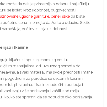
Iako može da deluje primamljivo odabrati najjeftiniju
turu se isplati kroz udobnost, dugovečnost i
raznovrsne ugaone garniture, cene i slike
da biste
 početnu cenu, i nemojte da žurite u odabiru. Setite
 nameštaja, već investicija u udobnost,
rijali i tkanine
igraju ključnu ulogu u njenom izgledu i u
zličitim materijalima, od luksuznog somota do
h mešavina, a svaki materijal ima svoje prednosti i mane.
 je čini pogodnom za porodice sa decom ili kućnim
kom letnjih vrućina. Tkanine nude širi izbor boja i
 zahtevaju više održavanja i zaštite od mrlja.
u i koliko ste spremni da se potrudite oko održavanja.