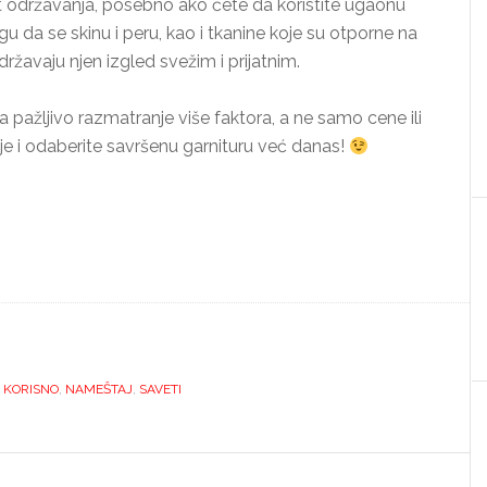
st održavanja, posebno ako ćete da koristite ugaonu
 da se skinu i peru, kao i tkanine koje su otporne na
državaju njen izgled svežim i prijatnim.
pažljivo razmatranje više faktora, a ne samo cene ili
je i odaberite savršenu garnituru već danas!
,
KORISNO
,
NAMEŠTAJ
,
SAVETI