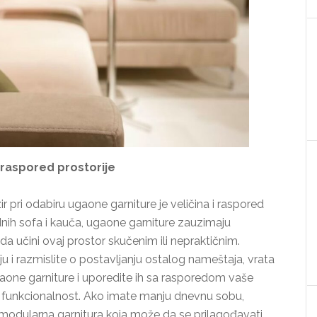
i raspored prostorije
ir pri odabiru ugaone garniture je veličina i raspored
nih sofa i kauča, ugaone garniture zauzimaju
da učini ovaj prostor skučenim ili nepraktičnim.
ju i razmislite o postavljanju ostalog nameštaja, vrata
gaone garniture i uporedite ih sa rasporedom vaše
 i funkcionalnost. Ako imate manju dnevnu sobu,
odularna garnitura koja može da se prilagođavati