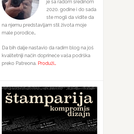
je sa radom sredinom
2020. godine i do sada
ste mogli da vidite da
na njemu predstavljam stil života moje
male porodice…
Da bih dalje nastavio da radim blog na još
kvalitetniji način doprineće vaša podrška
preko Patreona.
Produži…