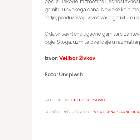
opcije. Takođe, razmotrite i jednostavno
garnituru svakoga dana. Navlake koje mogu
mrlje, produžavaju život vaše garniture i o
Odabir savršene ugaone garniture zahteva 
boje. Stoga, uzmite ove ideje u razmatran
Izvor:
Velibor Živkov
Foto: Unsplash
KATEGORIJA:
FOTO PRIĆA
,
PROMO
KLJUČNE REČI U ČLANKU:
BOJA I
,
CENA
,
GARNITURA
Reader