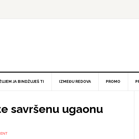
ŽUJEM JA BINDŽUJEŠ TI
IZMEĐU REDOVA
PROMO
P
te savršenu ugaonu
MENT