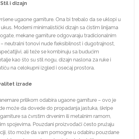
Stil i dizajn
avršene ugaone garniture. Ona bi trebalo da se uklopi u
ukus. Moderni minimalistički dizajn sa čistim linijama
ogate, mekane garniture odgovaraju tradicionalnim
 – neutralni tonovi nude fleksibilnost i dugotrajnost,
upečatljivi, ali teže se kombinuju sa budućim
lje kao što su stil nogu, dizajn naslona za ruke i
tiču na celokupni izgled i osećaj prostora.
alitet izrade
 zanemare prilikom odabira ugaone garniture – ovo je
zrade može da dovede do propadanja jastuka, škripe
e garniture sa čvrstim drvenim ili metalnim ramom,
nim spojevima. Pouzdani proizvođači često pružaju
ranciji, što može da vam pomogne u odabiru pouzdane