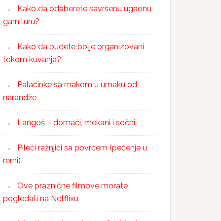
Kako da odaberete savršenu ugaonu
garnituru?
Kako da budete bolje organizovani
tokom kuvanja?
Palačinke sa makom u umaku od
narandže
Langoš – domaći, mekani i sočni
Pileći ražnjići sa povrćem (pečenje u
rerni)
Ove praznične filmove morate
pogledati na Netflixu