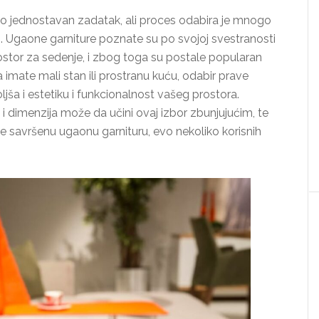
o jednostavan zadatak, ali proces odabira je mnogo
ni. Ugaone garniture poznate su po svojoj svestranosti
ostor za sedenje, i zbog toga su postale popularan
a imate mali stan ili prostranu kuću, odabir prave
ša i estetiku i funkcionalnost vašeg prostora.
i dimenzija može da učini ovaj izbor zbunjujućim, te
savršenu ugaonu garnituru, evo nekoliko korisnih