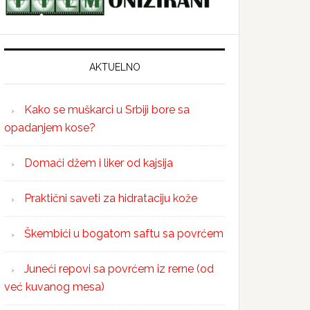
AKTUELNO
Kako se muškarci u Srbiji bore sa
opadanjem kose?
Domaći džem i liker od kajsija
Praktični saveti za hidrataciju kože
Škembići u bogatom saftu sa povrćem
Juneći repovi sa povrćem iz rerne (od
već kuvanog mesa)