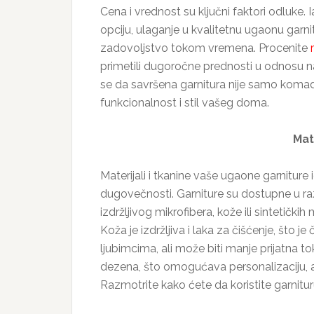
Cena i vrednost su ključni faktori odluke. 
opciju, ulaganje u kvalitetnu ugaonu garni
zadovoljstvo tokom vremena. Procenite
primetili dugoročne prednosti u odnosu na
se da savršena garnitura nije samo komad
funkcionalnost i stil vašeg doma.
Mate
Materijali i tkanine vaše ugaone garniture 
dugovečnosti. Garniture su dostupne u ra
izdržljivog mikrofibera, kože ili sintetički
Koža je izdržljiva i laka za čišćenje, što
ljubimcima, ali može biti manje prijatna to
dezena, što omogućava personalizaciju, ali
Razmotrite kako ćete da koristite garnitur