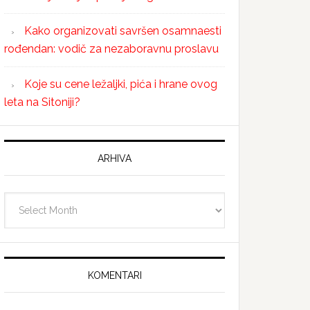
Kako organizovati savršen osamnaesti
rođendan: vodič za nezaboravnu proslavu
Koje su cene ležaljki, pića i hrane ovog
leta na Sitoniji?
ARHIVA
Arhiva
KOMENTARI