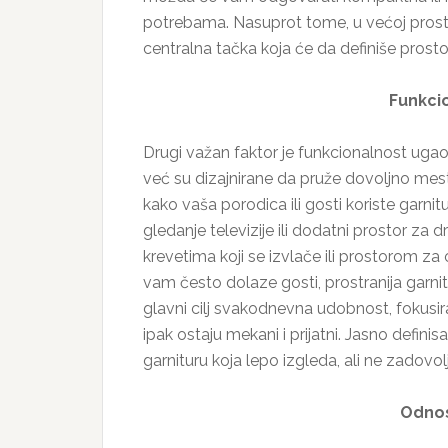
potrebama. Nasuprot tome, u većoj prostor
centralna tačka koja će da definiše prosto
Funkci
Drugi važan faktor je funkcionalnost ugao
već su dizajnirane da pruže dovoljno mesta
kako vaša porodica ili gosti koriste garni
gledanje televizije ili dodatni prostor za
krevetima koji se izvlače ili prostorom z
vam često dolaze gosti, prostranija garni
glavni cilj svakodnevna udobnost, fokusiraj
ipak ostaju mekani i prijatni. Jasno defin
garnituru koja lepo izgleda, ali ne zadovo
Odnos