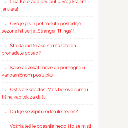
Lika Kolorado prvi put u Srbiji krajem
januara!
Ovo je prvih pet minuta poslednje
sezone hit serije „Stranger Things“!
Šta da radite ako ne možete da
pronađete posao?
Kako advokat može da pomogne u
vanparničnom postupku
Ostrvo Skopelos: Miris borove šume i
tišina kao lek za dušu
Da li je seksipil urođen ili stečen?
Vožnja leti je opasnija nego što se misli