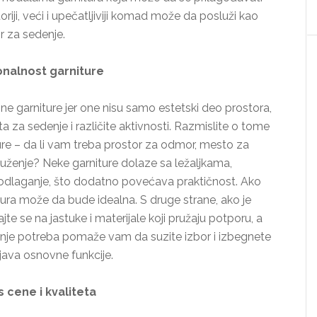
iji, veći i upečatljiviji komad može da posluži kao
r za sedenje.
onalnost garniture
ne garniture jer one nisu samo estetski deo prostora,
 za sedenje i različite aktivnosti. Razmislite o tome
ture – da li vam treba prostor za odmor, mesto za
 druženje? Neke garniture dolaze sa ležaljkama,
a odlaganje, što dodatno povećava praktičnost. Ako
tura može da bude idealna. S druge strane, ako je
te se na jastuke i materijale koji pružaju potporu, a
isanje potreba pomaže vam da suzite izbor i izbegnete
ljava osnovne funkcije.
 cene i kvaliteta