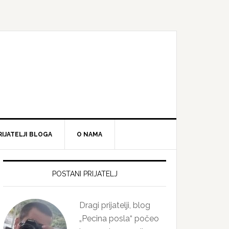
RIJATELJI BLOGA
O NAMA
Primary
Sidebar
POSTANI PRIJATELJ
Dragi prijatelji, blog
„Pecina posla“ počeo