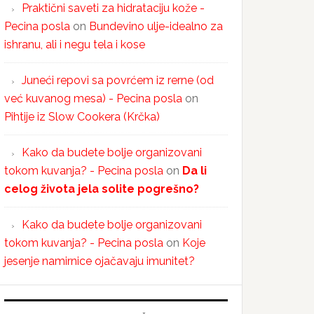
Praktični saveti za hidrataciju kože -
Pecina posla
on
Bundevino ulje-idealno za
ishranu, ali i negu tela i kose
Juneći repovi sa povrćem iz rerne (od
već kuvanog mesa) - Pecina posla
on
Pihtije iz Slow Cookera (Krčka)
Kako da budete bolje organizovani
tokom kuvanja? - Pecina posla
on
Da li
celog života jela solite pogrešno?
Kako da budete bolje organizovani
tokom kuvanja? - Pecina posla
on
Koje
jesenje namirnice ojačavaju imunitet?