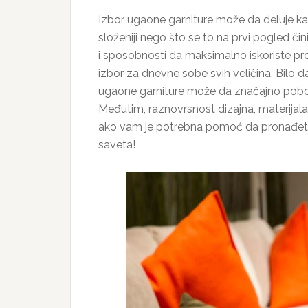
Izbor ugaone garniture može da deluje ka
složeniji nego što se to na prvi pogled či
i sposobnosti da maksimalno iskoriste pr
izbor za dnevne sobe svih veličina. Bilo d
ugaone garniture može da značajno pobolj
Međutim, raznovrsnost dizajna, materijala 
ako vam je potrebna pomoć da pronađete 
saveta!