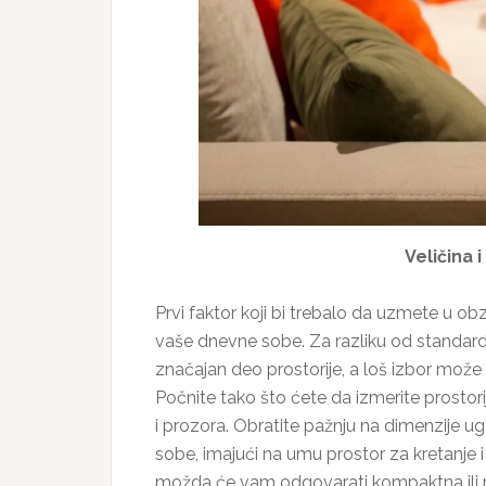
Veličina 
Prvi faktor koji bi trebalo da uzmete u obz
vaše dnevne sobe. Za razliku od standard
značajan deo prostorije, a loš izbor može 
Počnite tako što ćete da izmerite prostori
i prozora. Obratite pažnju na dimenzije u
sobe, imajući na umu prostor za kretanje
možda će vam odgovarati kompaktna ili m