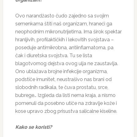
Ovo narandžasto čudo zajedno sa svojim
semenkama štiti naš organizam, hraneći ga
neophodnim mikronutrijetima. Ima širok spektar
hranljivih, profilaktičkih i lekovitih svojstava –
poseduje antimikrobna, antiinflamatorna, pa
čak i diuretska svojstva. Tu se lista
blagotvornog dejstva ovog ulja ne zaustavlja.
Ono ublažava brojne infekcije organizma,
podstiče imunitet, neustrašivo nas brani od
slobodnih radikala, te čuva prostatu, srce,
bubrege… Izgleda da listi nema kraja, a nismo
pomenuli da posebno utiče na zdravlje kože i
kose upravo zbog prisustva salicalne kiseline.
Kako se koristi?