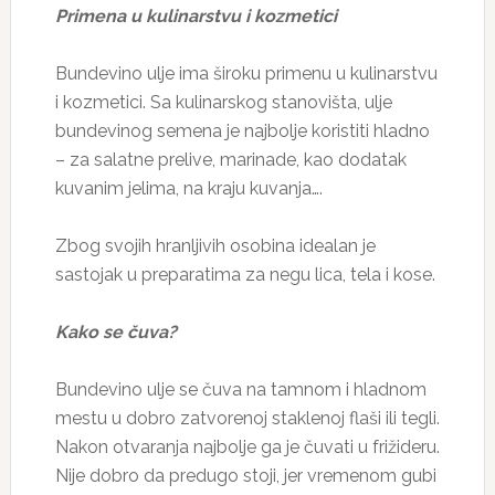
Primena u kulinarstvu i kozmetici
Bundevino ulje ima široku primenu u kulinarstvu
i kozmetici. Sa kulinarskog stanovišta, ulje
bundevinog semena je najbolje koristiti hladno
– za salatne prelive, marinade, kao dodatak
kuvanim jelima, na kraju kuvanja….
Zbog svojih hranljivih osobina idealan je
sastojak u preparatima za negu lica, tela i kose.
Kako se čuva?
Bundevino ulje se čuva na tamnom i hladnom
mestu u dobro zatvorenoj staklenoj flaši ili tegli.
Nakon otvaranja najbolje ga je čuvati u frižideru.
Nije dobro da predugo stoji, jer vremenom gubi