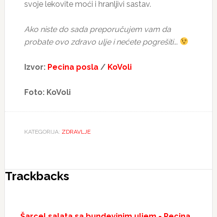
svoje lekovite moći i hranljivi sastav.
Ako niste do sada preporučujem vam da
probate ovo zdravo ulje i nećete pogrešiti.
..
Izvor:
Pecina posla
/
KoVoli
Foto: KoVoli
KATEGORIJA:
ZDRAVLJE
Reader
Trackbacks
Interactions
Šarcel salata sa bundevinim uljem - Pecina