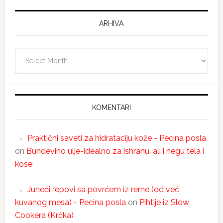
ARHIVA
Arhiva
KOMENTARI
Praktični saveti za hidrataciju kože - Pecina posla
on
Bundevino ulje-idealno za ishranu, ali i negu tela i
kose
Juneći repovi sa povrćem iz rerne (od već
kuvanog mesa) - Pecina posla
on
Pihtije iz Slow
Cookera (Krčka)