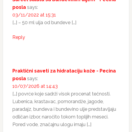
posla
says:
03/11/2022 at 15:31
[…] – 50 ml ulja od bundeve […]
Reply
Praktični saveti za hidrataciju kože - Pecina
posla
says:
10/07/2026 at 14:43
[…] povrće koje sadrži visok procenat tečnosti.
Lubenica, krastavac, pomorandže, jagode,
paradajz, bundeva i bundevino ulje predstavljaju
odličan izbor, naročito tokom toplijih meseci.
Pored vode, značajnu ulogu imaju […]