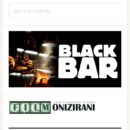
Search
this
website