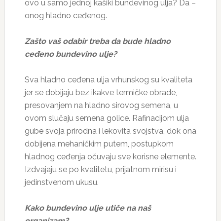
ovo u samo jednoj kašiki bundevinog ulja? Da –
onog hladno ceđenog.
Zašto vaš odabir treba da bude hladno
ceđeno bundevino ulje?
Sva hladno ceđena ulja vrhunskog su kvaliteta
jer se dobijaju bez ikakve termičke obrade,
presovanjem na hladno sirovog semena, u
ovom slučaju semena golice. Rafinacijom ulja
gube svoja prirodna i lekovita svojstva, dok ona
dobijena mehaničkim putem, postupkom
hladnog ceđenja očuvaju sve korisne elemente.
Izdvajaju se po kvalitetu, prijatnom mirisu i
jedinstvenom ukusu.
Kako bundevino ulje utiče na naš
organizam?