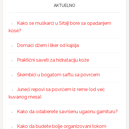
AKTUELNO
Kako se muškarci u Srbiji bore sa opadanjem
kose?
Domaći džem i liker od kajsija
Praktični saveti za hidrataciju kože
Škembići u bogatom saftu sa povrćem
Juneći repovi sa povrćem iz rerne (od već
kuvanog mesa)
Kako da odaberete savršenu ugaonu garnituru?
Kako da budete bolje organizovani tokom