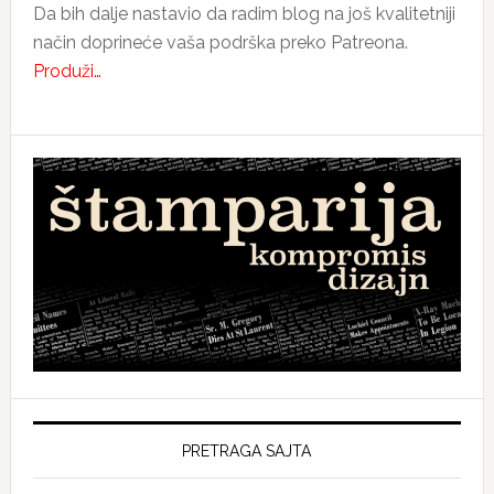
Da bih dalje nastavio da radim blog na još kvalitetniji
način doprineće vaša podrška preko Patreona.
Produži…
PRETRAGA SAJTA