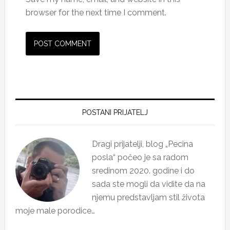
browser for the next time I comment.
Primary
Sidebar
POSTANI PRIJATELJ
Dragi prijatelji, blog „Pecina
posla“ počeo je sa radom
sredinom 2020. godine i do
sada ste mogli da vidite da na
njemu predstavljam stil života
moje male porodice…