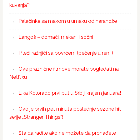
kuvanja?
Palačinke sa makom u umaku od narandže
Langoš – domaći, mekani i sočni
Pileći ražnjići sa povrćem (pečenje u rerni)
Ove praznične filmove morate pogledati na
Netflixu
Lika Kolorado prvi put u Srbiji krajem januara!
Ovo je prvih pet minuta poslednje sezone hit
serije „Stranger Things“!
Šta da radite ako ne možete da pronađete