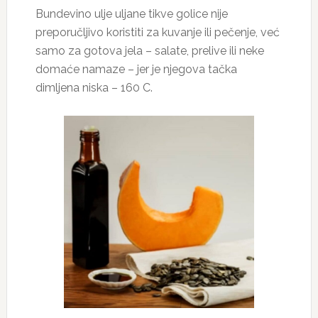
Bundevino ulje uljane tikve golice nije
preporučljivo koristiti za kuvanje ili pečenje, već
samo za gotova jela – salate, prelive ili neke
domaće namaze – jer je njegova tačka
dimljena niska – 160 C.