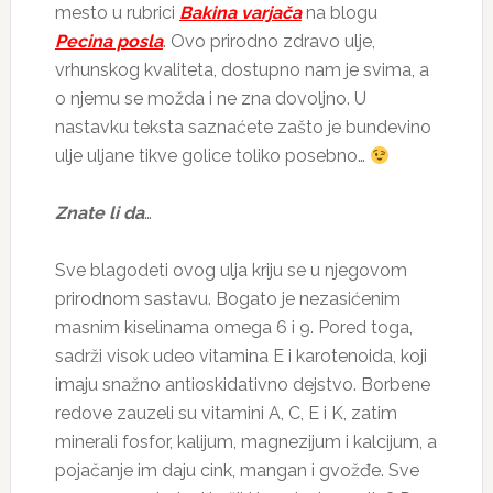
mesto u rubrici
Bakina varjača
na blogu
Pecina posla
. Ovo prirodno zdravo ulje,
vrhunskog kvaliteta, dostupno nam je svima, a
o njemu se možda i ne zna dovoljno. U
nastavku teksta saznaćete zašto je bundevino
ulje uljane tikve golice toliko posebno…
Znate li da
…
Sve blagodeti ovog ulja kriju se u njegovom
prirodnom sastavu. Bogato je nezasićenim
masnim kiselinama omega 6 i 9. Pored toga,
sadrži visok udeo vitamina E i karotenoida, koji
imaju snažno antioskidativno dejstvo. Borbene
redove zauzeli su vitamini A, C, E i K, zatim
minerali fosfor, kalijum, magnezijum i kalcijum, a
pojačanje im daju cink, mangan i gvožđe. Sve