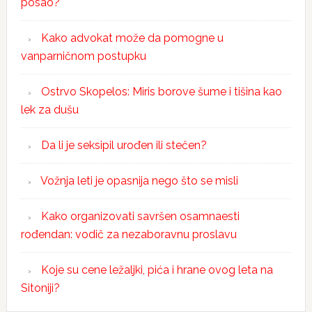
posao?
Kako advokat može da pomogne u
vanparničnom postupku
Ostrvo Skopelos: Miris borove šume i tišina kao
lek za dušu
Da li je seksipil urođen ili stečen?
Vožnja leti je opasnija nego što se misli
Kako organizovati savršen osamnaesti
rođendan: vodič za nezaboravnu proslavu
Koje su cene ležaljki, pića i hrane ovog leta na
Sitoniji?