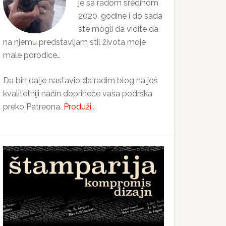
je sa radom sredinom
2020. godine i do sada
ste mogli da vidite da
na njemu predstavljam stil života moje
male porodice…
Da bih dalje nastavio da radim blog na još
kvalitetniji način doprineće vaša podrška
preko Patreona.
Produži…