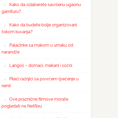
Kako da odaberete savršenu ugaonu
garnituru?
Kako da budete bolje organizovani
tokom kuvanja?
Palačinke sa makom u umaku od
narandže
Langoš – domaći, mekani i sočni
Pileći ražnjići sa povrćem (pečenje u
rerni)
Ove praznične filmove morate
pogledati na Netflixu