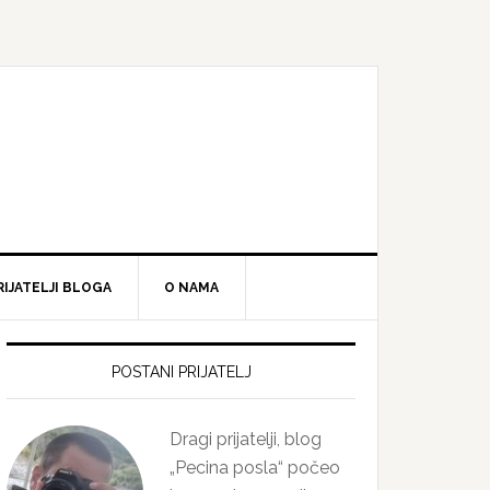
RIJATELJI BLOGA
O NAMA
Primary
Sidebar
POSTANI PRIJATELJ
Dragi prijatelji, blog
„Pecina posla“ počeo