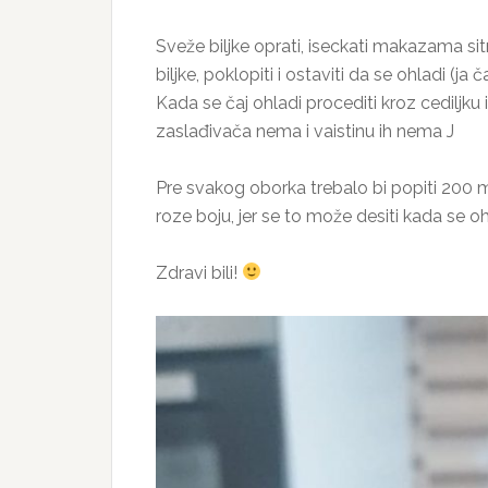
Sveže biljke oprati, iseckati makazama si
biljke, poklopiti i ostaviti da se ohladi (ja
Kada se čaj ohladi procediti kroz cediljku 
zaslađivača nema i vaistinu ih nema J
Pre svakog oborka trebalo bi popiti 200 
roze boju, jer se to može desiti kada se o
Zdravi bili!