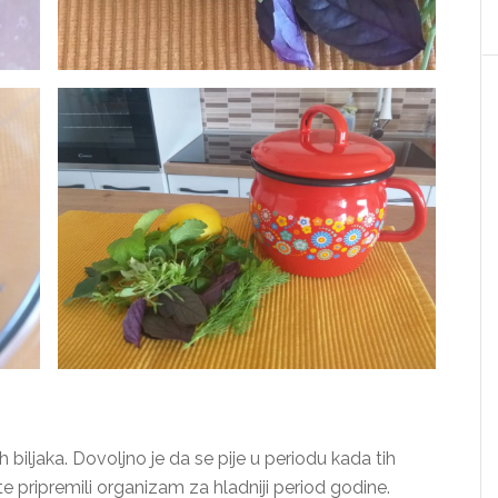
h biljaka. Dovoljno je da se pije u periodu kada tih
te pripremili organizam za hladniji period godine.