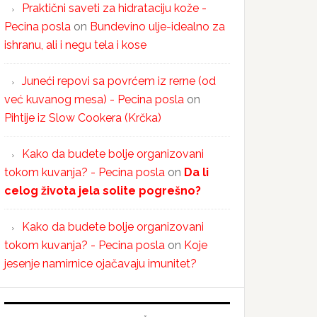
Praktični saveti za hidrataciju kože -
Pecina posla
on
Bundevino ulje-idealno za
ishranu, ali i negu tela i kose
Juneći repovi sa povrćem iz rerne (od
već kuvanog mesa) - Pecina posla
on
Pihtije iz Slow Cookera (Krčka)
Kako da budete bolje organizovani
tokom kuvanja? - Pecina posla
on
Da li
celog života jela solite pogrešno?
Kako da budete bolje organizovani
tokom kuvanja? - Pecina posla
on
Koje
jesenje namirnice ojačavaju imunitet?