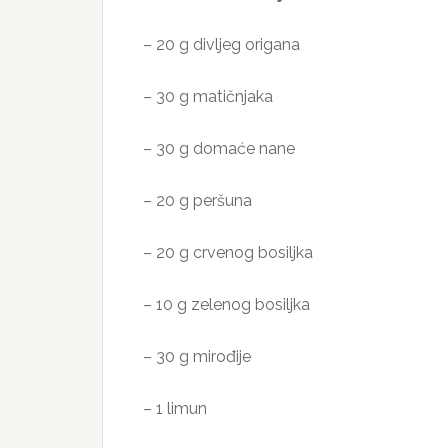
– 20 g divljeg origana
– 30 g matičnjaka
– 30 g domaće nane
– 20 g peršuna
– 20 g crvenog bosiljka
– 10 g zelenog bosiljka
– 30 g mirođije
– 1 limun