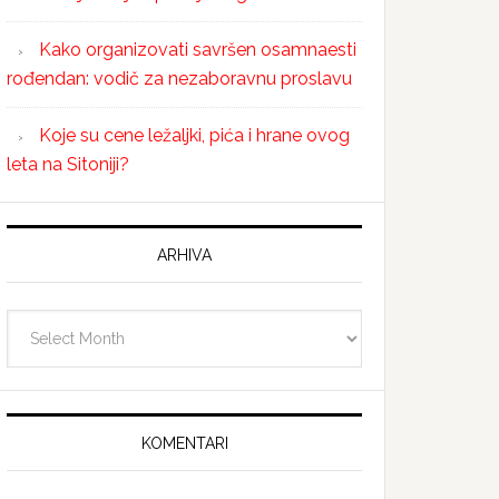
Kako organizovati savršen osamnaesti
rođendan: vodič za nezaboravnu proslavu
Koje su cene ležaljki, pića i hrane ovog
leta na Sitoniji?
ARHIVA
Arhiva
KOMENTARI