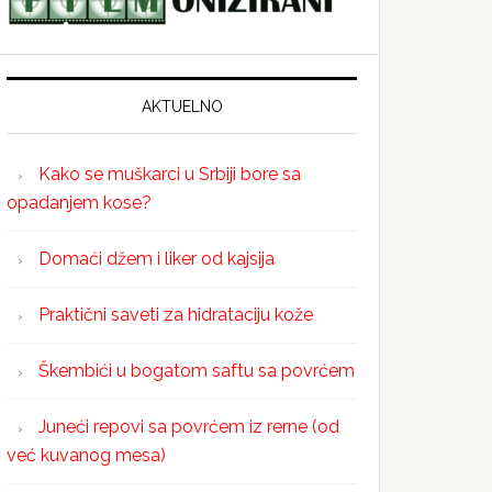
AKTUELNO
Kako se muškarci u Srbiji bore sa
opadanjem kose?
Domaći džem i liker od kajsija
Praktični saveti za hidrataciju kože
Škembići u bogatom saftu sa povrćem
Juneći repovi sa povrćem iz rerne (od
već kuvanog mesa)