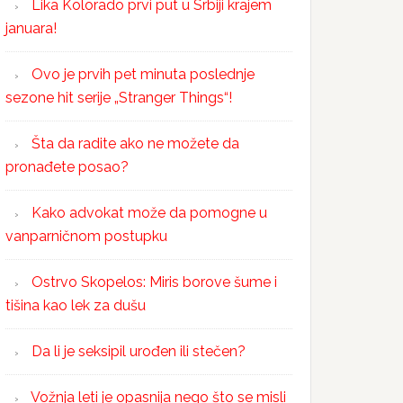
Lika Kolorado prvi put u Srbiji krajem
januara!
Ovo je prvih pet minuta poslednje
sezone hit serije „Stranger Things“!
Šta da radite ako ne možete da
pronađete posao?
Kako advokat može da pomogne u
vanparničnom postupku
Ostrvo Skopelos: Miris borove šume i
tišina kao lek za dušu
Da li je seksipil urođen ili stečen?
Vožnja leti je opasnija nego što se misli