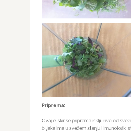
Priprema:
Ovaj eliskir se priprema isključivo od sveži
biljaka ima u svežem stanju i imunološki s