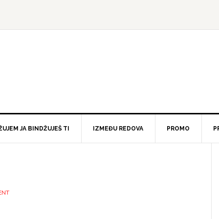
ŽUJEM JA BINDŽUJEŠ TI
IZMEĐU REDOVA
PROMO
P
ENT