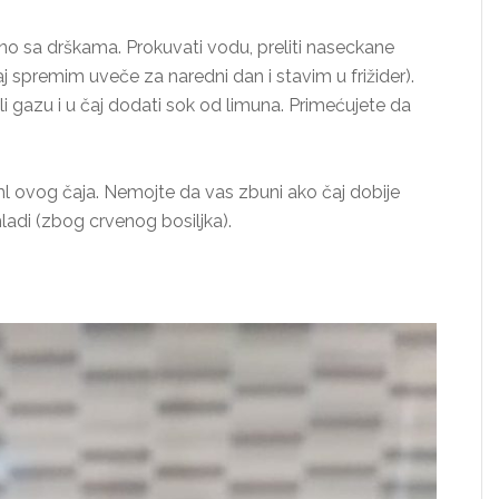
tno sa drškama. Prokuvati vodu, preliti naseckane
 čaj spremim uveče za naredni dan i stavim u frižider).
ili gazu i u čaj dodati sok od limuna. Primećujete da
ml ovog čaja. Nemojte da vas zbuni ako čaj dobije
hladi (zbog crvenog bosiljka).