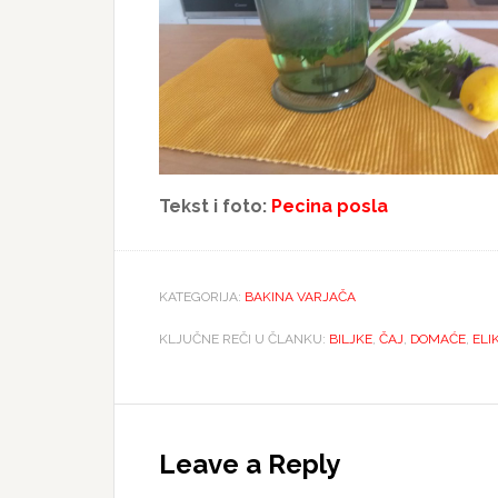
Tekst i foto:
Pecina posla
KATEGORIJA:
BAKINA VARJAČA
KLJUČNE REČI U ČLANKU:
BILJKE
,
ČAJ
,
DOMAĆE
,
ELI
Reader
Interactions
Leave a Reply