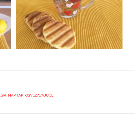
KSIR
,
NAPITAK
,
OSVEŽAVAJUĆE