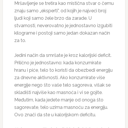
Mršavljenje se tretira kao mistična stvar o čemu
znaju samo „eksperti”, od kojih je najveći broj
ljudi koji samo žele brzo da zarade. U
stvarnosti, neverovatno je jednostavno izgubiti
kilograme i postoji samo jedan dokazan način
za to.
Jedini način da smršate je kroz kalorijski deficit.
Prilično je jednostavno: kada konzumirate
hranu i piće, telo to koristi da obezbedi energiju
za dnevne aktivnosti. Ako konzumirate više
energije nego što vaše telo sagoreva, višak se
skladišti najviše kao masnoća i vi se gojite.
Međutim, kada jedete manje od onoga što
sagorevate, telo uzima masnoću za energiju.
Ovo znači da ste u kalorijskom deficitu.