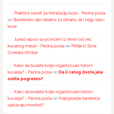
Praktični saveti za hidrataciju kože - Pecina posla
on
Bundevino ulje-idealno za ishranu, ali i negu tela i
kose
Juneći repovi sa povrćem iz rerne (od već
kuvanog mesa) - Pecina posla
on
Pihtije iz Slow
Cookera (Krčka)
Kako da budete bolje organizovani tokom
kuvanja? - Pecina posla
on
Da li celog života jela
solite pogrešno?
Kako da budete bolje organizovani tokom
kuvanja? - Pecina posla
on
Koje jesenje namirnice
ojačavaju imunitet?