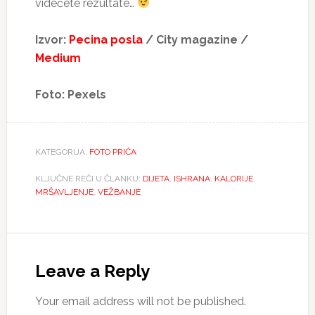
videćete rezultate…
Izvor:
Pecina posla
/ City magazine /
Medium
Foto: Pexels
KATEGORIJA:
FOTO PRIĆA
KLJUČNE REČI U ČLANKU:
DIJETA
,
ISHRANA
,
KALORIJE
,
MRŠAVLJENJE
,
VEŽBANJE
Reader
Interactions
Leave a Reply
Your email address will not be published.