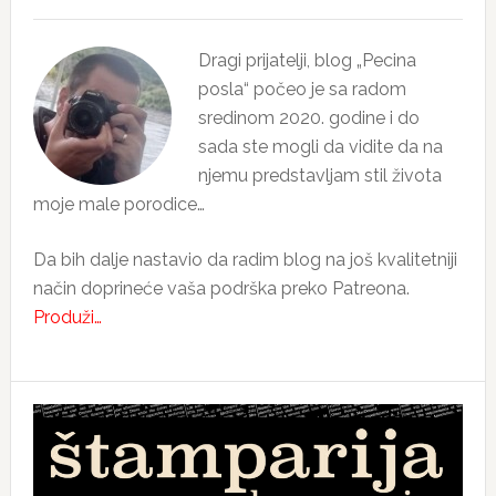
Dragi prijatelji, blog „Pecina
posla“ počeo je sa radom
sredinom 2020. godine i do
sada ste mogli da vidite da na
njemu predstavljam stil života
moje male porodice…
Da bih dalje nastavio da radim blog na još kvalitetniji
način doprineće vaša podrška preko Patreona.
Produži…