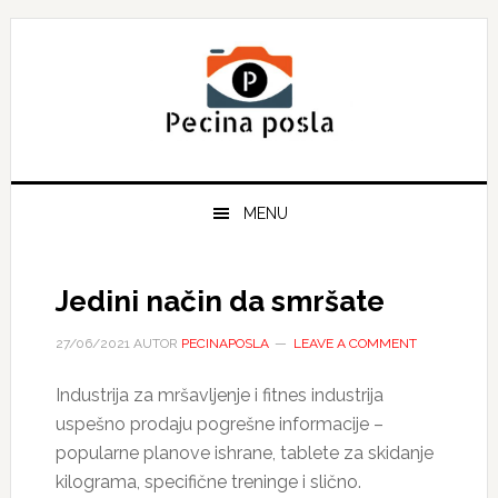
Skip
Skip
Skip
to
to
to
primary
main
primary
navigation
content
sidebar
MENU
Jedini način da smršate
27/06/2021
AUTOR
PECINAPOSLA
LEAVE A COMMENT
Industrija za mršavljenje i fitnes industrija
uspešno prodaju pogrešne informacije –
popularne planove ishrane, tablete za skidanje
kilograma, specifične treninge i slično.