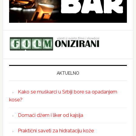
AKTUELNO
Kako se muškarci u Srbiji bore sa opadanjem
kose?
Domaći džem i liker od kajsija
Praktični saveti za hidrataciju kože