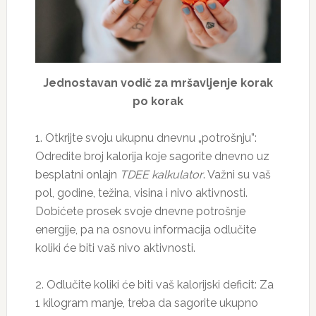
Jednostavan vodič za mršavljenje korak
po korak
1. Otkrijte svoju ukupnu dnevnu „potrošnju”:
Odredite broj kalorija koje sagorite dnevno uz
besplatni onlajn
TDEE kalkulator
. Važni su vaš
pol, godine, težina, visina i nivo aktivnosti.
Dobićete prosek svoje dnevne potrošnje
energije, pa na osnovu informacija odlučite
koliki će biti vaš nivo aktivnosti.
2. Odlučite koliki će biti vaš kalorijski deficit: Za
1 kilogram manje, treba da sagorite ukupno