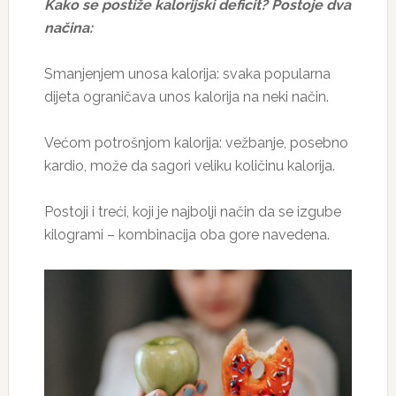
Kako se postiže kalorijski deficit? Postoje dva
načina:
Smanjenjem unosa kalorija: svaka popularna
dijeta ograničava unos kalorija na neki način.
Većom potrošnjom kalorija: vežbanje, posebno
kardio, može da sagori veliku količinu kalorija.
Postoji i treći, koji je najbolji način da se izgube
kilogrami – kombinacija oba gore navedena.