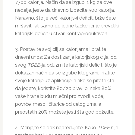
7700 kalorija. Način da se izgubi 1 kg za dve
nedelje, jeste da dnevno izbacite 500 kalorija.
Naravno, što je veći kalorijski deficit, brže ćete
mršaviti, ali samo do jedne tačke, jer je preveliki
kalorijski deficit u stvari kontraproduktivan.
3. Postavite svoj cilj sa kalorijama i pratite
dnevni unos: Za dostizanje kalorijskog cilja, od
svog
TDEE
-ja oduzmite kalorijski deficit, što je
dokazan način da se izgube kilogrami. Pratite
svoje kalorije uz aplikacije, a ako se pitate šta
da jedete, koristite 80/20 pravilo: neka 80%
vaše hrane budu mlečni proizvodi, voće,
povrće, meso i žitarice od celog zrna, a
preostalih 20% možete jesti šta god poželite.
4. Menjajte se dok napredujete: Kako
TDEE
nije