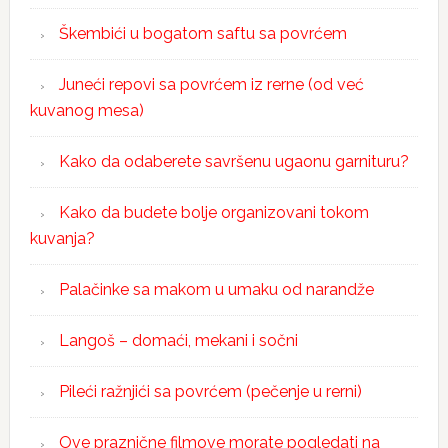
Škembići u bogatom saftu sa povrćem
Juneći repovi sa povrćem iz rerne (od već
kuvanog mesa)
Kako da odaberete savršenu ugaonu garnituru?
Kako da budete bolje organizovani tokom
kuvanja?
Palačinke sa makom u umaku od narandže
Langoš – domaći, mekani i sočni
Pileći ražnjići sa povrćem (pečenje u rerni)
Ove praznične filmove morate pogledati na