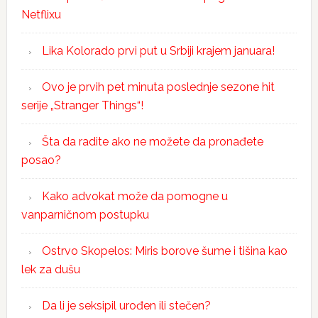
Netflixu
Lika Kolorado prvi put u Srbiji krajem januara!
Ovo je prvih pet minuta poslednje sezone hit
serije „Stranger Things“!
Šta da radite ako ne možete da pronađete
posao?
Kako advokat može da pomogne u
vanparničnom postupku
Ostrvo Skopelos: Miris borove šume i tišina kao
lek za dušu
Da li je seksipil urođen ili stečen?