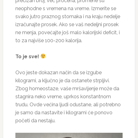
precizan broj, već procena, promene su
neophodne s vremena na vreme. Izmerite se
svako jutro praznog stomaka i na kraju nedelje
izračunajte prosek. Ako se vaš nedeljni prosek
ne menja, povećajte još malo kalorijski deficit, i
to za najviše 100-200 kalorija.
To je sve!
Ovo jeste dokazan način da se izgube
kilogrami, a ključno je da ostanete strpljivi.
Zbog homeostaze, vaše mršavljenje može da
stagnira neko vreme, uprkos konstantnom
trudu. Ovde većina ljudi odustane, ali potrebno
je samo da nastavite i kilogrami će ponovo
početi da nestaju.