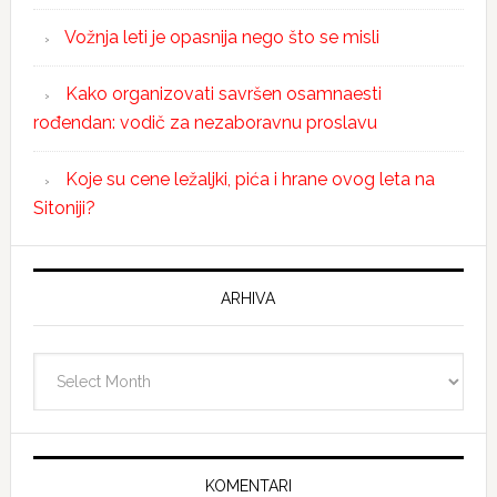
Vožnja leti je opasnija nego što se misli
Kako organizovati savršen osamnaesti
rođendan: vodič za nezaboravnu proslavu
Koje su cene ležaljki, pića i hrane ovog leta na
Sitoniji?
ARHIVA
Arhiva
KOMENTARI