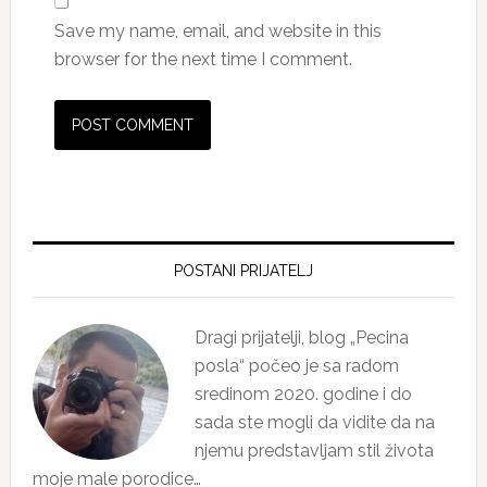
Save my name, email, and website in this
browser for the next time I comment.
Primary
Sidebar
POSTANI PRIJATELJ
Dragi prijatelji, blog „Pecina
posla“ počeo je sa radom
sredinom 2020. godine i do
sada ste mogli da vidite da na
njemu predstavljam stil života
moje male porodice…