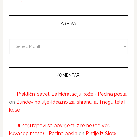
ARHIVA
Arhiva
KOMENTARI
Praktični saveti za hidrataciju kože - Pecina posla
on
Bundevino ulje-idealno za ishranu, ali i negu tela i
kose
Juneći repovi sa povrćem iz rerne (od već
kuvanog mesa) - Pecina posla
on
Pihtije iz Slow