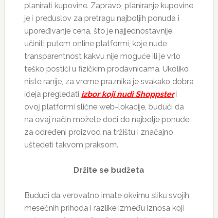
planirati kupovine. Zapravo, planiranje kupovine
je i preduslov za pretragu najboljih ponuda i
upoređivanje cena, što je najjednostavnije
učiniti putem online platformi, koje nude
transparentnost kakvu nije moguće ili je vrlo
teško postići u fizičkim prodavnicama. Ukoliko
niste ranije, za vreme praznika je svakako dobra
ideja pregledati
izbor koji nudi Shoppster
i
ovoj platformi slične web-lokacije, budući da
na ovaj način možete doći do najbolje ponude
za određeni proizvod na tržištu i značajno
uštedeti takvom praksom.
Držite se budžeta
Budući da verovatno imate okvirnu sliku svojih
mesečnih prihoda i razlike između iznosa koji