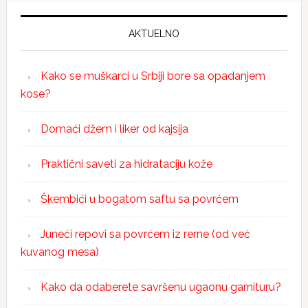
AKTUELNO
Kako se muškarci u Srbiji bore sa opadanjem
kose?
Domaći džem i liker od kajsija
Praktični saveti za hidrataciju kože
Škembići u bogatom saftu sa povrćem
Juneći repovi sa povrćem iz rerne (od već
kuvanog mesa)
Kako da odaberete savršenu ugaonu garnituru?