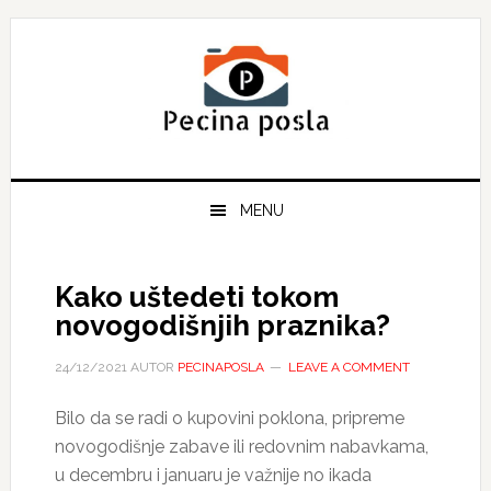
Skip
Skip
Skip
to
to
to
primary
main
primary
navigation
content
sidebar
MENU
Kako uštedeti tokom
novogodišnjih praznika?
24/12/2021
AUTOR
PECINAPOSLA
LEAVE A COMMENT
Bilo da se radi o kupovini poklona, pripreme
novogodišnje zabave ili redovnim nabavkama,
u decembru i januaru je važnije no ikada