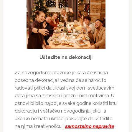
Uštedite na dekoraciji
Za novogodišnje praznike je karakteristična
posebna dekoracija i većina će se naročito
radovati prilici da ukrasi svoj dom svetlucavim
detaljima sa zimskim i prazničnim motivima. U
osnovi bi bilo najbolje svake godine koristiti istu
dekoraciju i veštačku novogodišnju jelku, a
ukoliko nemate ukrase, pokušajte da uštedite
na njima kreativnošću i
samostalno napravite