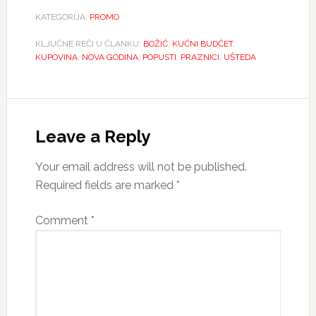
KATEGORIJA:
PROMO
KLJUČNE REČI U ČLANKU:
BOŽIĆ
,
KUĆNI BUDĆET
,
KUPOVINA
,
NOVA GODINA
,
POPUSTI
,
PRAZNICI
,
UŠTEDA
Reader
Interactions
Leave a Reply
Your email address will not be published.
Required fields are marked
*
Comment
*