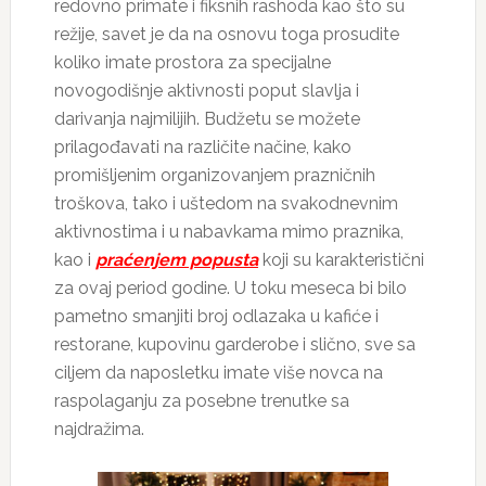
redovno primate i fiksnih rashoda kao što su
režije, savet je da na osnovu toga prosudite
koliko imate prostora za specijalne
novogodišnje aktivnosti poput slavlja i
darivanja najmilijih. Budžetu se možete
prilagođavati na različite načine, kako
promišljenim organizovanjem prazničnih
troškova, tako i uštedom na svakodnevnim
aktivnostima i u nabavkama mimo praznika,
kao i
praćenjem popusta
koji su karakteristični
za ovaj period godine. U toku meseca bi bilo
pametno smanjiti broj odlazaka u kafiće i
restorane, kupovinu garderobe i slično, sve sa
ciljem da naposletku imate više novca na
raspolaganju za posebne trenutke sa
najdražima.