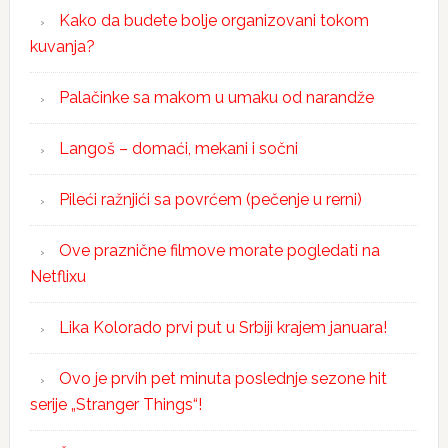
Kako da budete bolje organizovani tokom
kuvanja?
Palačinke sa makom u umaku od narandže
Langoš – domaći, mekani i sočni
Pileći ražnjići sa povrćem (pečenje u rerni)
Ove praznične filmove morate pogledati na
Netflixu
Lika Kolorado prvi put u Srbiji krajem januara!
Ovo je prvih pet minuta poslednje sezone hit
serije „Stranger Things“!