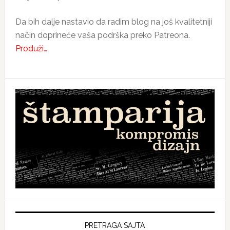
Da bih dalje nastavio da radim blog na još kvalitetniji
način doprineće vaša podrška preko Patreona.
Produži…
PRETRAGA SAJTA