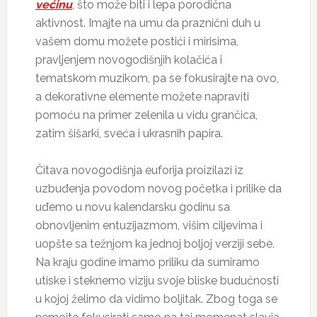
većinu
, što može biti i lepa porodična
aktivnost. Imajte na umu da praznični duh u
vašem domu možete postići i mirisima,
pravljenjem novogodišnjih kolačića i
tematskom muzikom, pa se fokusirajte na ovo,
a dekorativne elemente možete napraviti
pomoću na primer zelenila u vidu grančica,
zatim šišarki, sveća i ukrasnih papira.
Čitava novogodišnja euforija proizilazi iz
uzbuđenja povodom novog početka i prilike da
uđemo u novu kalendarsku godinu sa
obnovljenim entuzijazmom, višim ciljevima i
uopšte sa težnjom ka jednoj boljoj verziji sebe.
Na kraju godine imamo priliku da sumiramo
utiske i steknemo viziju svoje bliske budućnosti
u kojoj želimo da vidimo boljitak. Zbog toga se