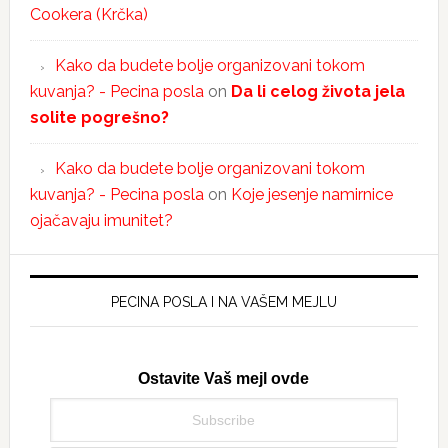
Cookera (Krčka)
Kako da budete bolje organizovani tokom
kuvanja? - Pecina posla
on
Da li celog života jela
solite pogrešno?
Kako da budete bolje organizovani tokom
kuvanja? - Pecina posla
on
Koje jesenje namirnice
ojačavaju imunitet?
PECINA POSLA I NA VAŠEM MEJLU
Ostavite Vaš mejl ovde