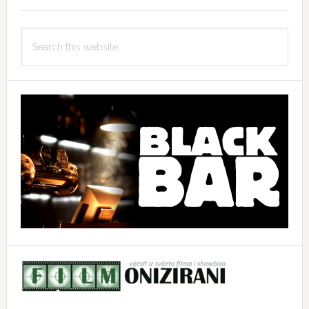
Search
this
website