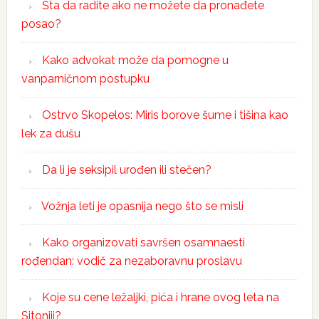
Šta da radite ako ne možete da pronađete
posao?
Kako advokat može da pomogne u
vanparničnom postupku
Ostrvo Skopelos: Miris borove šume i tišina kao
lek za dušu
Da li je seksipil urođen ili stečen?
Vožnja leti je opasnija nego što se misli
Kako organizovati savršen osamnaesti
rođendan: vodič za nezaboravnu proslavu
Koje su cene ležaljki, pića i hrane ovog leta na
Sitoniji?