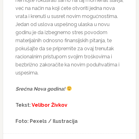
nemojte fokusirati samo na taj momenat slavja,
već na način na koji ćete otvoriti jedna nova
vrata i krenuti u susret novim mogućnostima.
Jedan od uslova uspešnog ulaska u novu
godinu je da izbegnemo stres povodom
materijalnih odnosno finansijskih pitanja, te
pokušajte da se pripremite za ovaj trenutak
racionalnim pristupom svojim troškovima i
bezbrižno zakoračite ka novim poduhvatima i
uspesima.
Srećna Nova godina!
Tekst:
Velibor Živkov
Foto: Pexels / Ilustracija