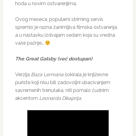
hoda u novim ostvarenjima.
Ovog meseca, popularni striming servis
spremio je razna zanimljiva filmska ostvarenja,
a u nastavku izdvajam sedam koja su vredna
vaše pažnje…
The Great Gatsby (već dostupan)
Verzija
Baza Lermana
šokirala je književne
puriste koji nisu bili zadovoljni ubacivanjem
savremenih trenutaka, niti pomalo čudnim
akcentom
Leonarda Dikaprija
.