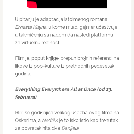
U pitanju je adaptacija istoimenog romana
Ernesta Klajna
, u kome mladi gejmer učestvuje
u takmičenju sa nadom da nasledi platformu
za virtuelnu realnost.
Film je, poput knjige, prepun brojnih referenci na
likove iz pop-kulture iz prethodnih pedesetak
godina.
Everything Everywhere All at Once (od 23.
februara)
Bliži se godišnjica velikog uspeha ovog filma na
Oskarima, a
Netfliks
je to iskoristio kao trenutak
za povratak hita dva
Danijela
.