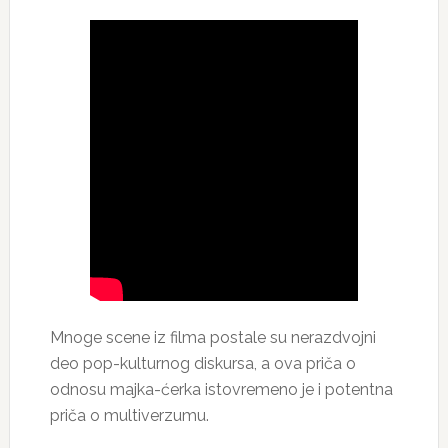
Mnoge scene iz filma postale su nerazdvojni
deo pop-kulturnog diskursa, a ova priča o
odnosu majka-ćerka istovremeno je i potentna
priča o multiverzumu.