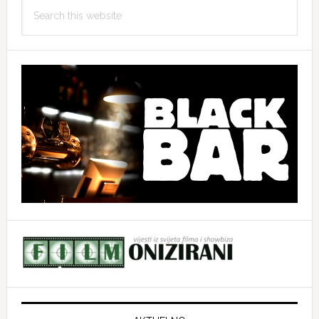
Search
this
website