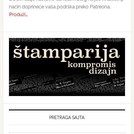
način doprineće vaša podrška preko Patreona.
Produži…
PRETRAGA SAJTA