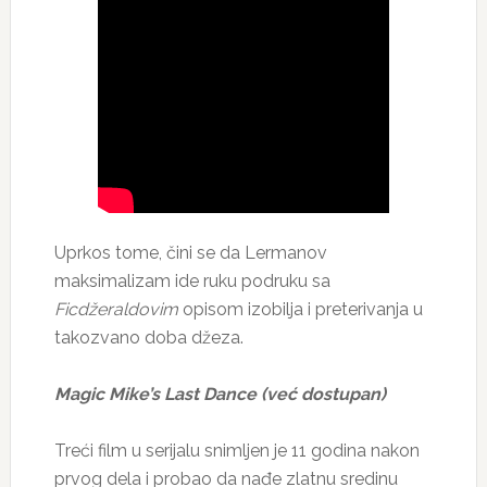
Uprkos tome, čini se da Lermanov
maksimalizam ide ruku podruku sa
Ficdžeraldovim
opisom izobilja i preterivanja u
takozvano doba džeza.
Magic Mike’s Last Dance (već dostupan)
Treći film u serijalu snimljen je 11 godina nakon
prvog dela i probao da nađe zlatnu sredinu