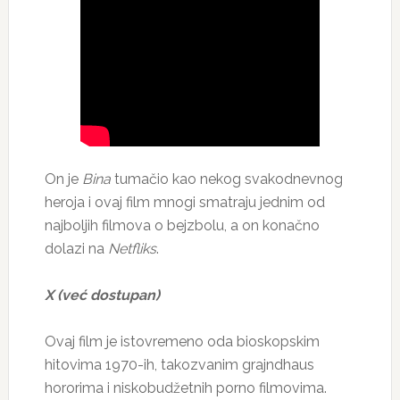
On je
Bina
tumačio kao nekog svakodnevnog
heroja i ovaj film mnogi smatraju jednim od
najboljih filmova o bejzbolu, a on konačno
dolazi na
Netfliks
.
X (već dostupan)
Ovaj film je istovremeno oda bioskopskim
hitovima 1970-ih, takozvanim grajndhaus
hororima i niskobudžetnih porno filmovima.