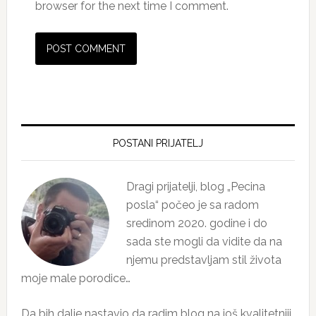
browser for the next time I comment.
Primary
Sidebar
POSTANI PRIJATELJ
Dragi prijatelji, blog „Pecina
posla“ počeo je sa radom
sredinom 2020. godine i do
sada ste mogli da vidite da na
njemu predstavljam stil života
moje male porodice…
Da bih dalje nastavio da radim blog na još kvalitetniji