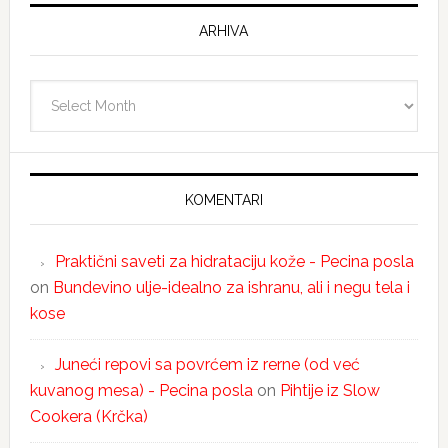
ARHIVA
Arhiva
KOMENTARI
Praktični saveti za hidrataciju kože - Pecina posla
on
Bundevino ulje-idealno za ishranu, ali i negu tela i
kose
Juneći repovi sa povrćem iz rerne (od već
kuvanog mesa) - Pecina posla
on
Pihtije iz Slow
Cookera (Krčka)