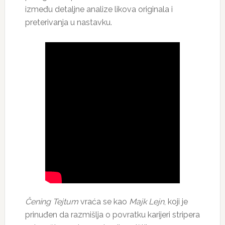
između detaljne analize likova originala i
preterivanja u nastavku.
Čening Tejtum
vraća se kao
Majk Lejn
, koji je
prinuđen da razmišlja o povratku karijeri stripera