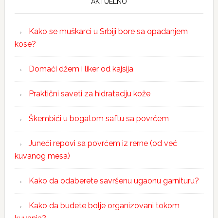
AKTUELNO
Kako se muškarci u Srbiji bore sa opadanjem
kose?
Domaći džem i liker od kajsija
Praktični saveti za hidrataciju kože
Škembići u bogatom saftu sa povrćem
Juneći repovi sa povrćem iz rerne (od već
kuvanog mesa)
Kako da odaberete savršenu ugaonu garnituru?
Kako da budete bolje organizovani tokom