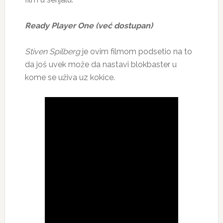
Ready Player One (već dostupan)
Stiven Spilberg
je ovim filmom podsetio na to
da još uvek može da nastavi blokbaster u
kome se uživa uz kokice.