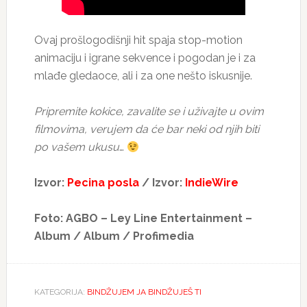
Ovaj prošlogodišnji hit spaja stop-motion
animaciju i igrane sekvence i pogodan je i za
mlađe gledaoce, ali i za one nešto iskusnije.
Pripremite kokice, zavalite se i uživajte u ovim
filmovima, verujem da će bar neki od njih biti
po vašem ukusu
…
Izvor:
Pecina posla
/ Izvor:
IndieWire
Foto: AGBO – Ley Line Entertainment –
Album / Album / Profimedia
KATEGORIJA:
BINDŽUJEM JA BINDŽUJEŠ TI