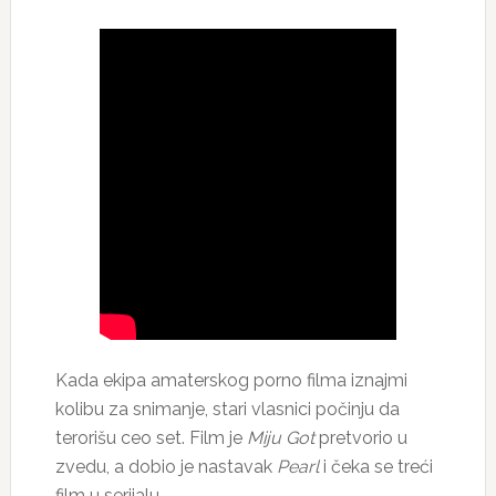
Kada ekipa amaterskog porno filma iznajmi
kolibu za snimanje, stari vlasnici počinju da
terorišu ceo set. Film je
Miju Got
pretvorio u
zvedu, a dobio je nastavak
Pearl
i čeka se treći
film u serijalu.