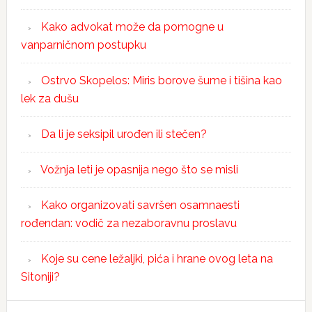
Kako advokat može da pomogne u
vanparničnom postupku
Ostrvo Skopelos: Miris borove šume i tišina kao
lek za dušu
Da li je seksipil urođen ili stečen?
Vožnja leti je opasnija nego što se misli
Kako organizovati savršen osamnaesti
rođendan: vodič za nezaboravnu proslavu
Koje su cene ležaljki, pića i hrane ovog leta na
Sitoniji?