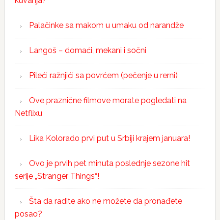
kuvanja?
Palačinke sa makom u umaku od narandže
Langoš – domaći, mekani i sočni
Pileći ražnjići sa povrćem (pečenje u rerni)
Ove praznične filmove morate pogledati na
Netflixu
Lika Kolorado prvi put u Srbiji krajem januara!
Ovo je prvih pet minuta poslednje sezone hit
serije „Stranger Things“!
Šta da radite ako ne možete da pronađete
posao?