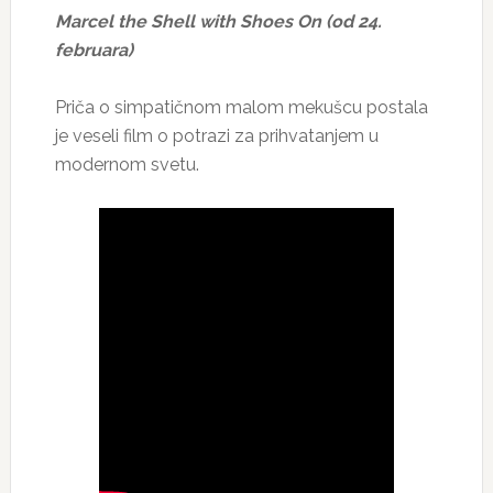
Marcel the Shell with Shoes On (od 24.
februara)
Priča o simpatičnom malom mekušcu postala
je veseli film o potrazi za prihvatanjem u
modernom svetu.