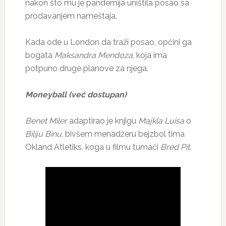
nakon što mu je pandemija uništila posao sa
prodavanjem nameštaja.
Kada ode u London da traži posao, opčini ga
bogata
Maksandra Mendoza
, koja ima
potpuno druge planove za njega.
Moneyball (već dostupan)
Benet Miler
adaptirao je knjigu
Majkla Luisa
o
Biliju Binu
, bivšem menadžeru bejzbol tima
Okland Atletiks, koga u filmu tumači
Bred Pit
.