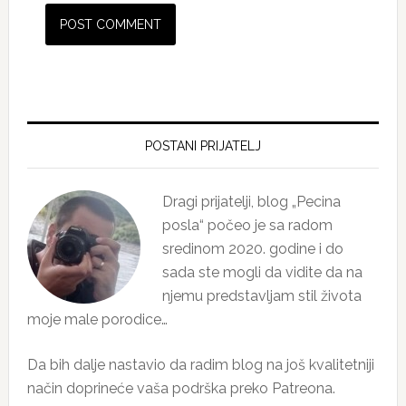
Primary
Sidebar
POSTANI PRIJATELJ
Dragi prijatelji, blog „Pecina
posla“ počeo je sa radom
sredinom 2020. godine i do
sada ste mogli da vidite da na
njemu predstavljam stil života
moje male porodice…
Da bih dalje nastavio da radim blog na još kvalitetniji
način doprineće vaša podrška preko Patreona.