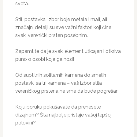
sveta.
Stil, postavka, izbor boje metala i mali, ali
značajni detalji su sve važni faktori koji čine
svaki verenički prsten posebnim.
Zapamtite da je svaki element uticajan i otkriva
puno o osobi koja ga nosi!
Od suptilnih solitarnih kamena do smelih
postavki sa tri kamena – vaš izbor stila
vereničkog prstena ne sme da bude pogrešan.
Koju poruku pokušavate da prenesete
dizajnom? Šta najbolje pristaje vašoj lepšoj
polovini?