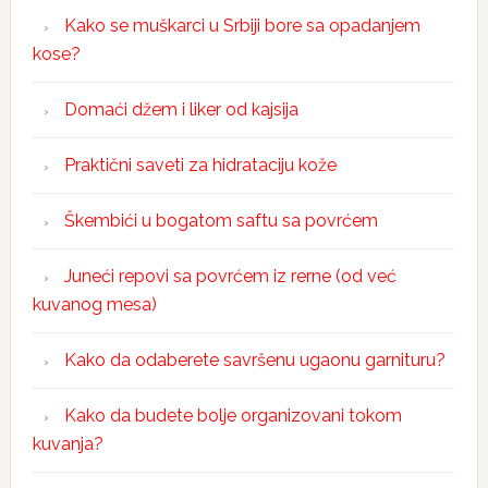
Kako se muškarci u Srbiji bore sa opadanjem
kose?
Domaći džem i liker od kajsija
Praktični saveti za hidrataciju kože
Škembići u bogatom saftu sa povrćem
Juneći repovi sa povrćem iz rerne (od već
kuvanog mesa)
Kako da odaberete savršenu ugaonu garnituru?
Kako da budete bolje organizovani tokom
kuvanja?