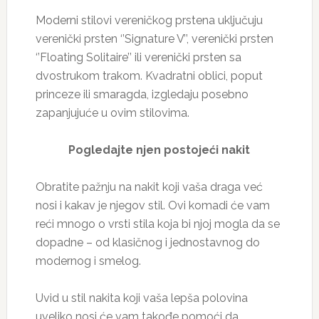
Moderni stilovi vereničkog prstena uključuju
verenički prsten ‘’Signature V’’, verenički prsten
‘’Floating Solitaire’’ ili verenički prsten sa
dvostrukom trakom. Kvadratni oblici, poput
princeze ili smaragda, izgledaju posebno
zapanjujuće u ovim stilovima.
Pogledajte njen postojeći nakit
Obratite pažnju na nakit koji vaša draga već
nosi i kakav je njegov stil. Ovi komadi će vam
reći mnogo o vrsti stila koja bi njoj mogla da se
dopadne – od klasičnog i jednostavnog do
modernog i smelog.
Uvid u stil nakita koji vaša lepša polovina
uveliko nosi će vam takođe pomoći da