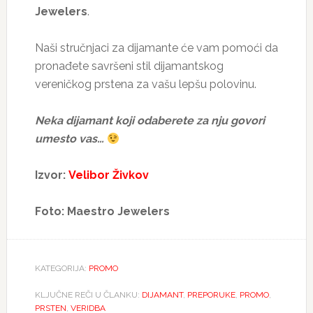
Jewelers
.
Naši stručnjaci za dijamante će vam pomoći da
pronađete savršeni stil dijamantskog
vereničkog prstena za vašu lepšu polovinu.
Neka dijamant koji odaberete za nju govori
umesto vas…
Izvor:
Velibor Živkov
Foto: Maestro Jewelers
KATEGORIJA:
PROMO
KLJUČNE REČI U ČLANKU:
DIJAMANT
,
PREPORUKE
,
PROMO
,
PRSTEN
,
VERIDBA