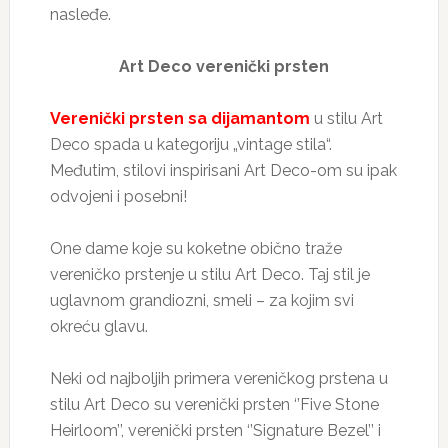
nasleđe.
Art Deco verenički prsten
Verenički prsten sa dijamantom
u stilu Art
Deco spada u kategoriju „vintage stila“.
Međutim, stilovi inspirisani Art Deco-om su ipak
odvojeni i posebni!
One dame koje su koketne obično traže
vereničko prstenje u stilu Art Deco. Taj stil je
uglavnom grandiozni, smeli – za kojim svi
okreću glavu.
Neki od najboljih primera vereničkog prstena u
stilu Art Deco su verenički prsten ‘’Five Stone
Heirloom’’, verenički prsten ‘’Signature Bezel’’ i