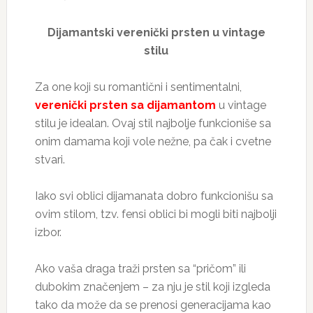
Dijamantski verenički prsten u vintage
stilu
Za one koji su romantični i sentimentalni,
verenički prsten sa dijamantom
u vintage
stilu je idealan. Ovaj stil najbolje funkcioniše sa
onim damama koji vole nežne, pa čak i cvetne
stvari.
Iako svi oblici dijamanata dobro funkcionišu sa
ovim stilom, tzv. fensi oblici bi mogli biti najbolji
izbor.
Ako vaša draga traži prsten sa “pričom” ili
dubokim značenjem – za nju je stil koji izgleda
tako da može da se prenosi generacijama kao