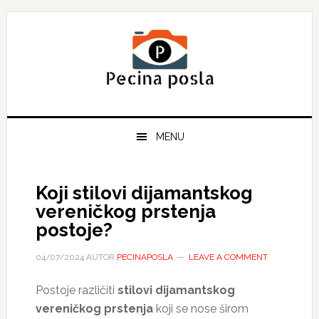
Skip
Skip
Skip
to
to
to
primary
main
primary
navigation
content
sidebar
MENU
Koji stilovi dijamantskog
vereničkog prstenja
postoje?
04/07/2024
AUTOR
PECINAPOSLA
LEAVE A COMMENT
Postoje različiti
stilovi dijamantskog
vereničkog prstenja
koji se nose širom