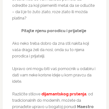
odredite za koji plemeniti metal da se odlučite
– da li je to žuto zlato, roze zlato ili možda
platina?
Pitajte njenu porodicu i prijatelje
Ako neko treba dobro da zna stil nakita koji
vaša draga želi da nosi, onda su to njena
porodica i prijatelji.
Upravo oni mogu biti vaš pomoćnik u odabiru i
dati vam neke korisne ideje u kom pravcu da
idete.
Različite stilove
dijamantskog prstenja
, od
tradicionalnih do modernih, možete da
pronađete upravo u bogatoj ponudi
Maestro