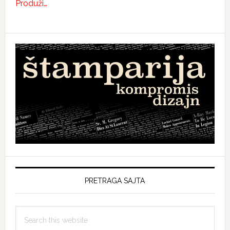
Produži…
PRETRAGA SAJTA
Search
this