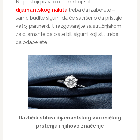
Ne postoji pravilo o tome koji stil
dijamantskog nakita
treba da izaberete –
samo budite sigurni da će savršeno da pristaje
vašoj partnerki. Ili razgovarajte sa stručnjakom
za dijamante da biste bili sigurni koji stil treba
da odaberete.
Različiti stilovi dijamantskog vereničkog
prstenja i njihovo značenje