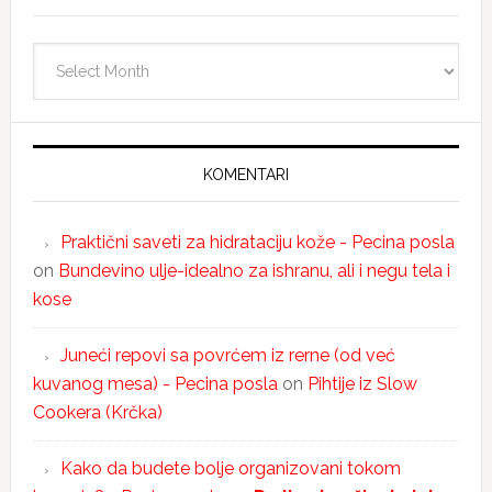
Arhiva
KOMENTARI
Praktični saveti za hidrataciju kože - Pecina posla
on
Bundevino ulje-idealno za ishranu, ali i negu tela i
kose
Juneći repovi sa povrćem iz rerne (od već
kuvanog mesa) - Pecina posla
on
Pihtije iz Slow
Cookera (Krčka)
Kako da budete bolje organizovani tokom