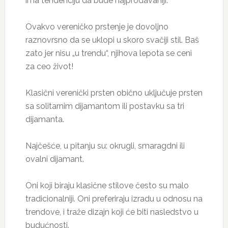
ima tendenciju da bude najprodavaniji.
Ovakvo vereničko prstenje je dovoljno
raznovrsno da se uklopi u skoro svačiji stil. Baš
zato jer nisu „u trendu“, njihova lepota se ceni
za ceo život!
Klasični verenički prsten obično uključuje prsten
sa solitarnim dijamantom ili postavku sa tri
dijamanta.
Najčešće, u pitanju su: okrugli, smaragdni ili
ovalni dijamant.
Oni koji biraju klasične stilove često su malo
tradicionalniji. Oni preferiraju izradu u odnosu na
trendove, i traže dizajn koji će biti nasledstvo u
budućnosti.