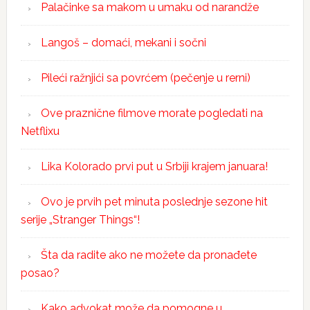
Palačinke sa makom u umaku od narandže
Langoš – domaći, mekani i sočni
Pileći ražnjići sa povrćem (pečenje u rerni)
Ove praznične filmove morate pogledati na
Netflixu
Lika Kolorado prvi put u Srbiji krajem januara!
Ovo je prvih pet minuta poslednje sezone hit
serije „Stranger Things“!
Šta da radite ako ne možete da pronađete
posao?
Kako advokat može da pomogne u