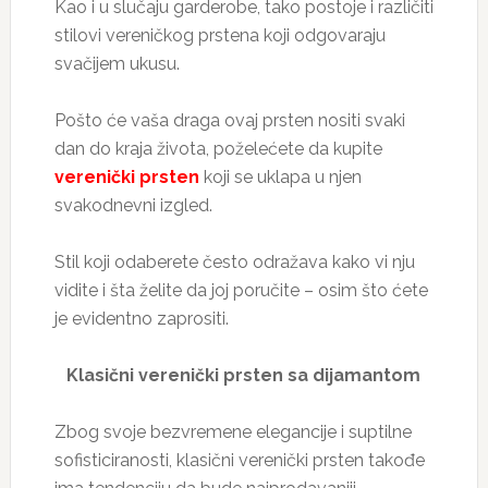
Kao i u slučaju garderobe, tako postoje i različiti
stilovi vereničkog prstena koji odgovaraju
svačijem ukusu.
Pošto će vaša draga ovaj prsten nositi svaki
dan do kraja života, poželećete da kupite
verenički prsten
koji se uklapa u njen
svakodnevni izgled.
Stil koji odaberete često odražava kako vi nju
vidite i šta želite da joj poručite – osim što ćete
je evidentno zaprositi.
Klasični verenički prsten sa dijamantom
Zbog svoje bezvremene elegancije i suptilne
sofisticiranosti, klasični verenički prsten takođe