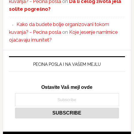
kuvanja? - Pecina posla
on
Da li celog života jela
solite pogrešno?
Kako da budete bolje organizovani tokom
kuvanja? - Pecina posla
on
Koje jesenje namirnice
ojačavaju imunitet?
PECINA POSLA I NA VAŠEM MEJLU
Ostavite Vaš mejl ovde