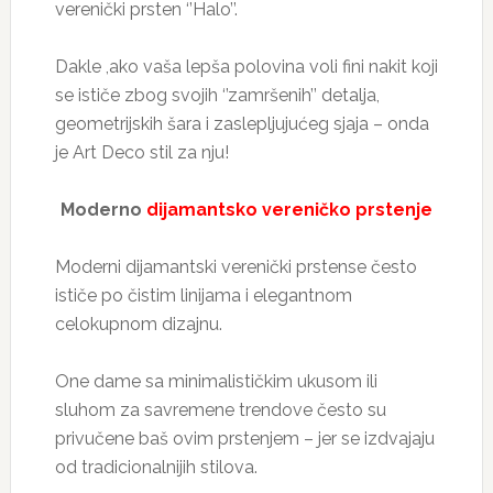
verenički prsten ‘’Halo’’.
Dakle ,ako vaša lepša polovina voli fini nakit koji
se ističe zbog svojih ‘’zamršenih’’ detalja,
geometrijskih šara i zaslepljujućeg sjaja – onda
je Art Deco stil za nju!
Moderno
dijamantsko vereničko prstenje
Moderni dijamantski verenički prstense često
ističe po čistim linijama i elegantnom
celokupnom dizajnu.
One dame sa minimalističkim ukusom ili
sluhom za savremene trendove često su
privučene baš ovim prstenjem – jer se izdvajaju
od tradicionalnijih stilova.