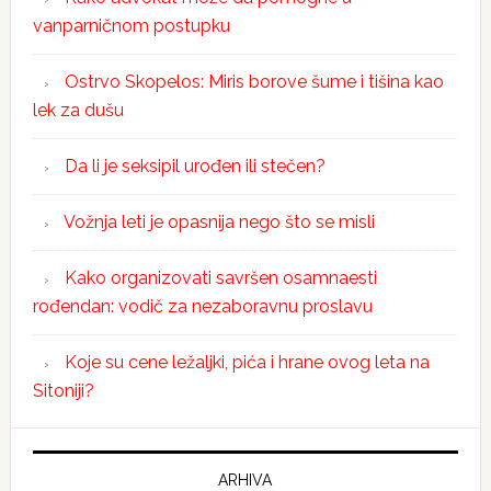
vanparničnom postupku
Ostrvo Skopelos: Miris borove šume i tišina kao
lek za dušu
Da li je seksipil urođen ili stečen?
Vožnja leti je opasnija nego što se misli
Kako organizovati savršen osamnaesti
rođendan: vodič za nezaboravnu proslavu
Koje su cene ležaljki, pića i hrane ovog leta na
Sitoniji?
ARHIVA