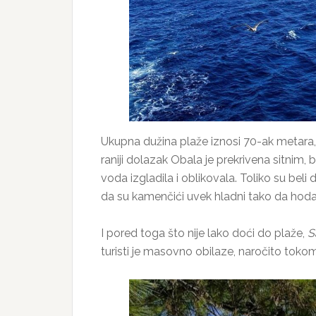
Ukupna dužina plaže iznosi 70-ak metar
raniji dolazak Obala je prekrivena sitnim,
voda izgladila i oblikovala. Toliko su beli
da su kamenčići uvek hladni tako da hodan
I pored toga što nije lako doći do plaže,
S
turisti je masovno obilaze, naročito toko