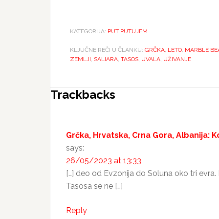
KATEGORIJA:
PUT PUTUJEM
KLJUČNE REČI U ČLANKU:
GRČKA
,
LETO
,
MARBLE BE
ZEMLJI
,
SALIARA
,
TASOS
,
UVALA
,
UŽIVANJE
Reader
Trackbacks
Interactions
Grčka, Hrvatska, Crna Gora, Albanija: 
says:
26/05/2023 at 13:33
[…] deo od Evzonija do Soluna oko tri evra. M
Tasosa se ne […]
Reply