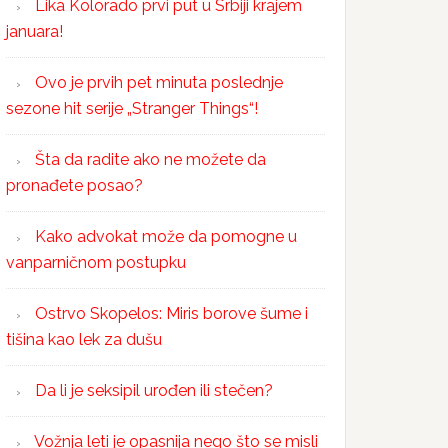
Lika Kolorado prvi put u Srbiji krajem
januara!
Ovo je prvih pet minuta poslednje
sezone hit serije „Stranger Things“!
Šta da radite ako ne možete da
pronađete posao?
Kako advokat može da pomogne u
vanparničnom postupku
Ostrvo Skopelos: Miris borove šume i
tišina kao lek za dušu
Da li je seksipil urođen ili stečen?
Vožnja leti je opasnija nego što se misli