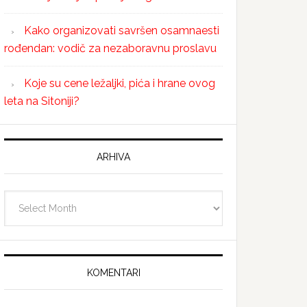
Kako organizovati savršen osamnaesti
rođendan: vodič za nezaboravnu proslavu
Koje su cene ležaljki, pića i hrane ovog
leta na Sitoniji?
ARHIVA
Arhiva
KOMENTARI