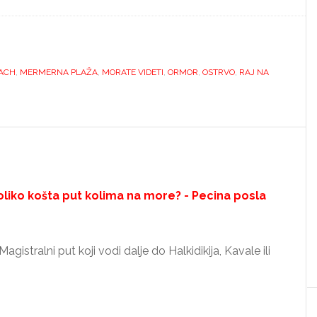
ACH
,
MERMERNA PLAŽA
,
MORATE VIDETI
,
ORMOR
,
OSTRVO
,
RAJ NA
Koliko košta put kolima na more? - Pecina posla
agistralni put koji vodi dalje do Halkidikija, Kavale ili