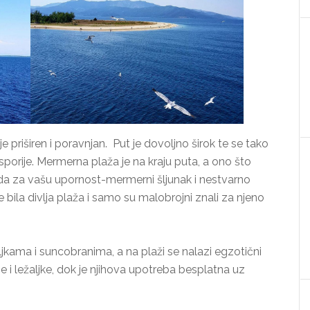
je priširen i poravnjan. Put je dovoljno širok te se tako
sporije. Mermerna plaža je na kraju puta, a ono što
ada za vašu upornost-mermerni šljunak i nestvarno
bila divlja plaža i samo su malobrojni znali za njeno
jkama i suncobranima, a na plaži se nalazi egzotični
e i ležaljke, dok je njihova upotreba besplatna uz