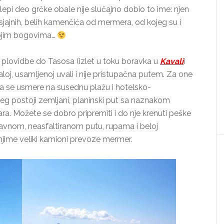
elepi deo grčke obale nije slučajno dobio to ime: njen
 sjajnih, belih kamenčića od mermera, od kojeg su i
vojim bogovima…
plovidbe do Tasosa (izlet u toku boravka u
Kavali
i
loj, usamljenoj uvali i nije pristupačna putem. Za one
 da se usmere na susednu plažu i hotelsko-
jeg postoji zemljani, planinski put sa naznakom
ara. Možete se dobro pripremiti i do nje krenuti peške
eravnom, neasfaltiranom putu, rupama i beloj
r njime veliki kamioni prevoze mermer.