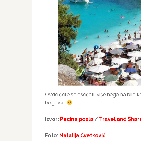
Ovde ćete se osećati, više nego na bilo
bogova…
Izvor:
Pecina posla
/
Travel and Shar
Foto:
Natalija Cvetković