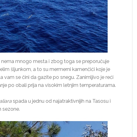
a, nema mnogo mesta i zbog toga se preporučuje
 belim šljunkom, a to su mermerni kamenčići koje je
 da vam se čini da gazite po snegu. Zanimljivo je reći
je po obali prija na visokim letnjim temperaturama.
aliara
spada u jednu od najatraktivnijih na Tasosu i
m sezone.