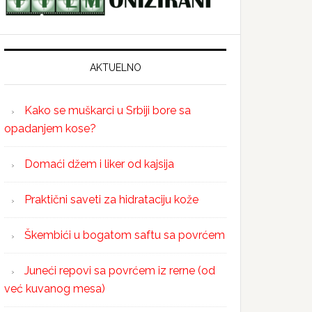
AKTUELNO
Kako se muškarci u Srbiji bore sa
opadanjem kose?
Domaći džem i liker od kajsija
Praktični saveti za hidrataciju kože
Škembići u bogatom saftu sa povrćem
Juneći repovi sa povrćem iz rerne (od
već kuvanog mesa)