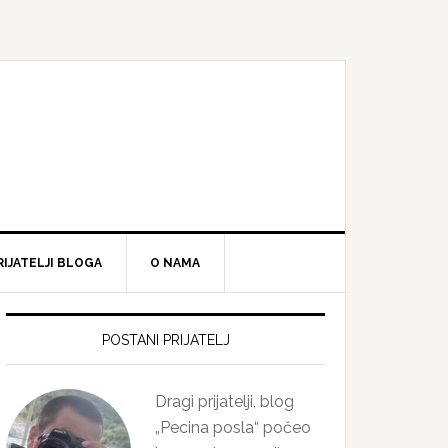
RIJATELJI BLOGA
O NAMA
Primary
Sidebar
POSTANI PRIJATELJ
Dragi prijatelji, blog
„Pecina posla“ počeo