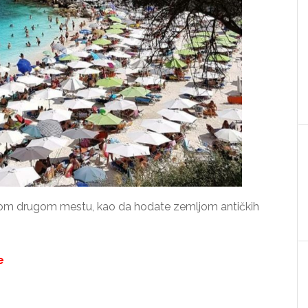
 kom drugom mestu, kao da hodate zemljom antičkih
e