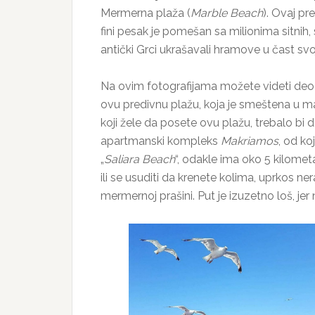
Mermerna plaža (
Marble Beach
). Ovaj pr
fini pesak je pomešan sa milionima sitnih,
antički Grci ukrašavali hramove u čast s
Na ovim fotografijama možete videti deo 
ovu predivnu plažu, koja je smeštena u ma
koji žele da posete ovu plažu, trebalo bi
apartmanski kompleks
Makriamos
, od ko
„
Saliara Beach
“, odakle ima oko 5 kilomet
ili se usuditi da krenete kolima, uprkos n
mermernoj prašini. Put je izuzetno loš, je