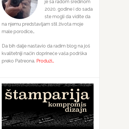
je sa radom sredinom
2020. godine i do sada
ste mogli da vidite da
na njemu predstavljam stil života moje
male porodice…
Da bih dalje nastavio da radim blog na još
kvalitetniji način doprineće vaša podrška
preko Patreona.
Produži…