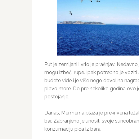
Put je zemljani i vrlo je prašnjav. Nedavno 
mogu izbeći rupe. Ipak potrebno je voziti 
budete videli je više nego dovoljna nagr
plavo more. Do pre nekoliko godina ovo je 
postojanje.
Danas, Mermerna plaža je prekrivena ležal
bar. Zabranjeno je unositi svoje suncobran
konzumaciju pića iz bara.