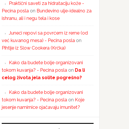
Praktični saveti za hidrataciju kože -
Pecina posla
on
Bundevino ulje-idealno za
ishranu, ali i negu tela i kose
Juneći repovi sa povrćem iz rerne (od
već kuvanog mesa) - Pecina posla
on
Pihtije iz Slow Cookera (Krčka)
Kako da budete bolje organizovani
tokom kuvanja? - Pecina posla
on
Da li
celog života jela solite pogrešno?
Kako da budete bolje organizovani
tokom kuvanja? - Pecina posla
on
Koje
jesenje namirnice ojačavaju imunitet?