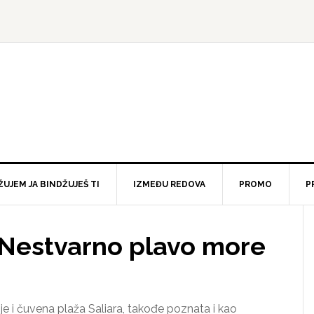
ŽUJEM JA BINDŽUJEŠ TI
IZMEĐU REDOVA
PROMO
P
Nestvarno plavo more
je i čuvena plaža Saliara, takođe poznata i kao