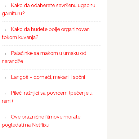
Kako da odaberete savršenu ugaonu
garnituru?
Kako da budete bolje organizovani
tokom kuvanja?
Palačinke sa makom u umaku od
narandže
Langoš – domaći, mekani i sočni
Pileći ražnjići sa povrćem (pečenje u
rerni)
Ove praznične filmove morate
pogledati na Netflixu