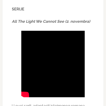
SERIJE
All The Light We Cannot See (2. novembra)
U ovoj seriji, adaptaciji istoimenog romana