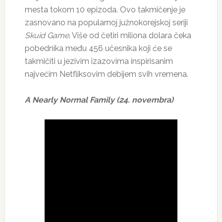
mesta tokom 10 epizoda. Ovo takmičenje je
zasnovano na popularnoj južnokorejskoj seriji
Skuid Game
. Više od četiri miliona dolara čeka
pobednika među 456 učesnika koji će se
takmičiti u jezivim izazovima inspirisanim
najvećim Netfliksovim debijem svih vremena.
A Nearly Normal Family (24. novembra)