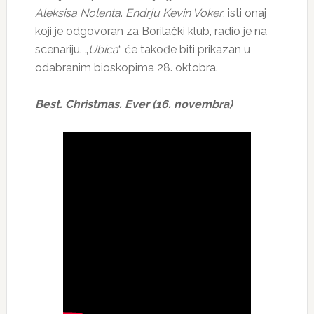
Aleksisa Nolenta
.
Endrju Kevin Voker
, isti onaj
koji je odgovoran za Borilački klub, radio je na
scenariju. „
Ubica
“ će takođe biti prikazan u
odabranim bioskopima 28. oktobra.
Best. Christmas. Ever (16. novembra)