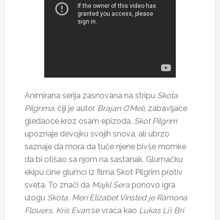
Animirana serija zasnovana na stripu
Skota
Pilgrima
, čiji je autor
Brajan O’Meli
, zabavljaće
gledaoce kroz osam epizoda.
Skot Pilgrim
upoznaje devojku svojih snova, ali ubrzo
saznaje da mora da tuče njene bivše momke
da bi otišao sa njom na sastanak. Glumačku
ekipu čine glumci iz filma Skot Pilgrim protiv
sveta. To znači da
Majkl Sera
ponovo igra
ulogu
Skota, Meri Elizabet Vinsted je Ramona
Flouers, Kris Evan
se vraća kao
Lukas Li
i
Bri