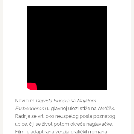
Novi film
Dejvida Finčera
sa
Majklom
Fasbenderom
u glavnoj ulozi stiže na
Netfliks
.
Radnja se vrti oko neuspelog posla poznatog
ubice, čiji se život potom okreće naglavačke.
Film je adaptirana verzija grafičkih romana