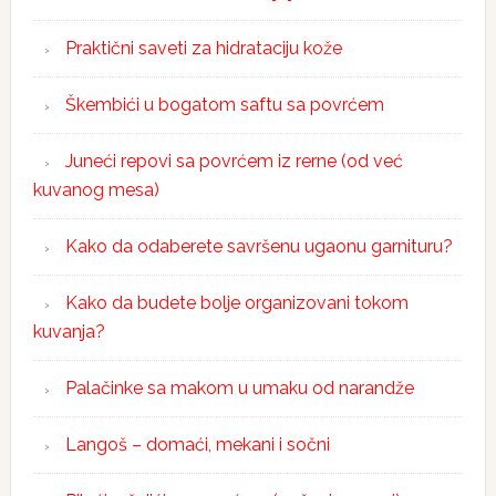
Praktični saveti za hidrataciju kože
Škembići u bogatom saftu sa povrćem
Juneći repovi sa povrćem iz rerne (od već
kuvanog mesa)
Kako da odaberete savršenu ugaonu garnituru?
Kako da budete bolje organizovani tokom
kuvanja?
Palačinke sa makom u umaku od narandže
Langoš – domaći, mekani i sočni