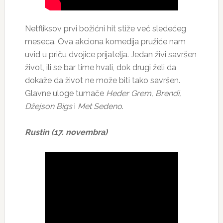
Netfliksov prvi božićni hit stiže već sledećeg
meseca. Ova akciona komedija pružiće nam
uvid u priču dvojice prijatelja. Jedan živi savršen
život, ili se bar time hvali, dok drugi želi da
dokaže da život ne može biti tako savršen.
Glavne uloge tumače
Heder Grem, Brendi,
Džejson Bigs
i
Met Sedeno
.
Rustin (17. novembra)