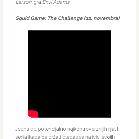
Larson
igra
Envi Adams
.
Squid Game: The Challenge (22. novembra)
Jedna od potencijalno najkontroverznijih rijaliti
serija ikada će držati gledaoce na ivici svojih