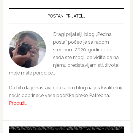
Primary
Sidebar
POSTANI PRIJATELJ
Dragi prijatelji, blog „Pecina
posla“ počeo je sa radom
sredinom 2020. godine i do
sada ste mogli da vidite da na
njemu predstavljam stil života
moje male porodice…
Da bih dalje nastavio da radim blog na još kvalitetniji
način doprineće vaša podrška preko Patreona.
Produži…