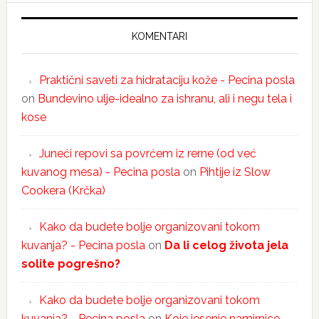
KOMENTARI
Praktični saveti za hidrataciju kože - Pecina posla
on
Bundevino ulje-idealno za ishranu, ali i negu tela i
kose
Juneći repovi sa povrćem iz rerne (od već
kuvanog mesa) - Pecina posla
on
Pihtije iz Slow
Cookera (Krčka)
Kako da budete bolje organizovani tokom
kuvanja? - Pecina posla
on
Da li celog života jela
solite pogrešno?
Kako da budete bolje organizovani tokom
kuvanja? - Pecina posla
on
Koje jesenje namirnice