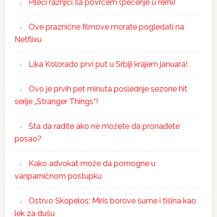
Pileći ražnjići sa povrćem (pečenje u rerni)
Ove praznične filmove morate pogledati na
Netflixu
Lika Kolorado prvi put u Srbiji krajem januara!
Ovo je prvih pet minuta poslednje sezone hit
serije „Stranger Things“!
Šta da radite ako ne možete da pronađete
posao?
Kako advokat može da pomogne u
vanparničnom postupku
Ostrvo Skopelos: Miris borove šume i tišina kao
lek za dušu