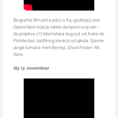
Biografski film priča priču o 64-godišnjoj ženi
Dajani Niad
, koja je želela da ispuni svoj san –
da prepliva 177 kilometara dug put od Kube do
Floride bez zaštitnog kaveza od ajkula. Glavne
uloge tumače
Anet Bening, Džodi Foster
i
Ris
Ifans
.
Sly (3. novembra)