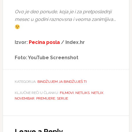
Ovo je deo ponude, koja je i za pretposlednji
mesec u godini raznovsna i veoma zanimljiva..
.
Izvor:
Pecina posla
/ Index.hr
Foto: YouTube Screenshot
KATEGORIJA:
BINDŽUJEM JA BINDŽUJEŠ TI
KLJUČNE REČI U ČLANKU:
FILMOVI
,
NETLIKS
,
NETLIX
,
NOVEMBAR
,
PREMIJERE
,
SERIJE
Reader
Interactions
Leave a Reply