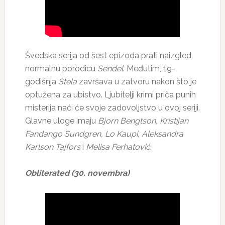
Švedska serija od šest epizoda prati naizgled
normalnu porodicu
Sendel
. Međutim, 19-
godišnja
Stela
završava u zatvoru nakon što je
optužena za ubistvo. Ljubitelji krimi priča punih
misterija naći će svoje zadovoljstvo u ovoj seriji.
Glavne uloge imaju
Bjorn Bengtson, Kristijan
Fandango Sundgren, Lo Kaupi, Aleksandra
Karlson Tajfors
i
Melisa Ferhatović
.
Obliterated (30. novembra)