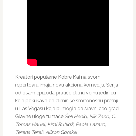
Kreatori popularne Kobre Kai na svom
repertoaru imaju novu akcionu komediju. Serija
od osam epizoda pratiće elitnu vojnu jedinicu
koja pokušava da eliminiše smrtonosnu pretnju
u Las Vegasu koja bi mogla da sravni ceo grad.
Glavne uloge tumače
Šeli Henig, Nik Zano, C.
Tomas Hauel, Kimi Rutlidž, Paola Lazaro,
Terens Terel
i
Alison Gorske
.