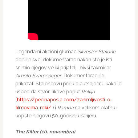
Legendarni akcioni glumac
Silvester Stalone
dobiće svoj dokumentarac nakon što je isti
snimio njegov veliki prijatelj i bivši takmičar
Arnold Švarceneger
. Dokumentarac će
prikazati Staloneovu priču o autsajderu, kako je
uspeo da stvori likove poput
Rokija
(
https://pecinaposla.com/zanimljivosti-o-
filmovima-roki/
) i
Ramba
na velikom platnu i
uopšte njegovu 50-godišnju karijeru.
The Killer (10. novembra)