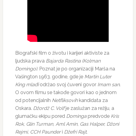
Biografski film o životu i karijeri aktiviste za
ljudska prava
Bajarda Rastina (Kolman
Domingo).
Poznat je po organizaciji Marša na
Vašington 1963. godine, gde je
Martin Luter
King
mlađi
održao svoj čuveni govor
Imam san
.
O ovom filmu se takođe govori kao o jednom
od potencijalnih
Netfliksovih
kandidata za
Oskara.
Džordž C. Volf
je zaslužan za režiju, a
glumačku ekipu pored
Dominga
predvode
Kris
Rok, Glin Turman, Aml Amin, Gas Halper, Džoni
Rejmi, CCH Paunder
i
Džefri Rajt
.