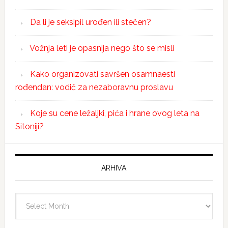
Da li je seksipil urođen ili stečen?
Vožnja leti je opasnija nego što se misli
Kako organizovati savršen osamnaesti
rođendan: vodič za nezaboravnu proslavu
Koje su cene ležaljki, pića i hrane ovog leta na
Sitoniji?
ARHIVA
Arhiva