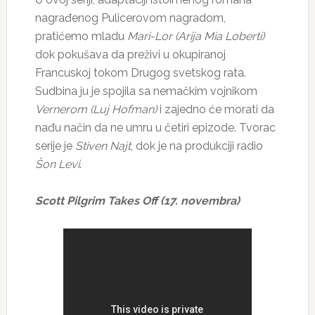
nagrađenog Pulicerovom nagradom,
pratićemo mladu
Mari-Lor (Arija Mia Loberti)
dok pokušava da preživi u okupiranoj
Francuskoj tokom Drugog svetskog rata.
Sudbina ju je spojila sa nemačkim vojnikom
Vernerom (Luj Hofman)
i zajedno će morati da
nađu način da ne umru u četiri epizode. Tvorac
serije je
Stiven Najt
, dok je na produkciji radio
Šon Levi
.
Scott Pilgrim Takes Off (17. novembra)