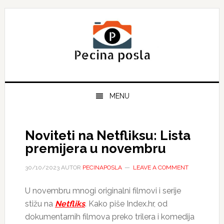
Skip
Skip
Skip
to
to
to
primary
main
primary
navigation
content
sidebar
MENU
Noviteti na Netfliksu: Lista
premijera u novembru
30/10/2023
AUTOR
PECINAPOSLA
LEAVE A COMMENT
U novembru mnogi originalni filmovi i serije
stižu na
Netfliks
. Kako piše Index.hr, od
dokumentarnih filmova preko trilera i komedija