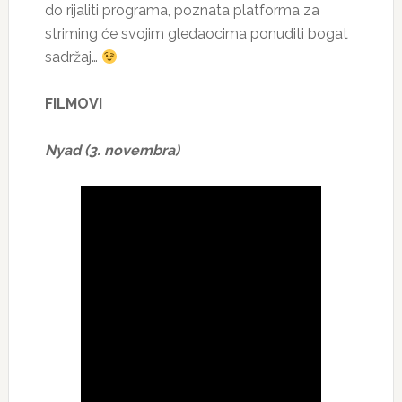
do rijaliti programa, poznata platforma za
striming će svojim gledaocima ponuditi bogat
sadržaj…
FILMOVI
Nyad (3. novembra)