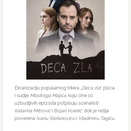
Ekranizaciju popularnog trilera „
Deca zla
“, pisca
i sudije
Miodraga Majića
, koju čine 10
uzbudljivih epizoda potpisuju scenaristi
Katarina Mitrović
i
Bojan Vuletić
, dok je režija
poverena
Ivanu Stefanoviću
i
Vladimiru Tagiću
.