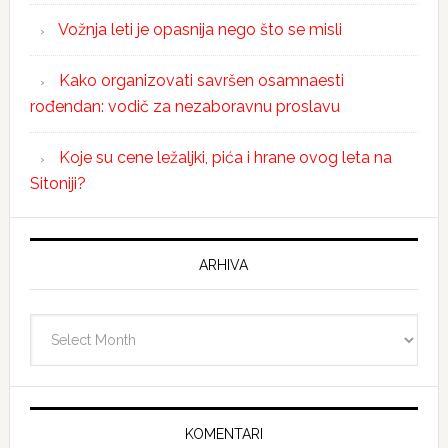
Vožnja leti je opasnija nego što se misli
Kako organizovati savršen osamnaesti
rođendan: vodič za nezaboravnu proslavu
Koje su cene ležaljki, pića i hrane ovog leta na
Sitoniji?
ARHIVA
Arhiva
KOMENTARI