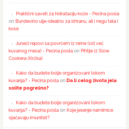
Praktični saveti za hidrataciju kože - Pecina posla
on
Bundevino ulje-idealno za ishranu, ali i negu tela i
kose
Juneći repovi sa povrćem iz rerne (od već
kuvanog mesa) - Pecina posla
on
Pihtije iz Slow
Cookera (Krčka)
Kako da budete bolje organizovani tokom
kuvanja? - Pecina posla
on
Da li celog života jela
solite pogrešno?
Kako da budete bolje organizovani tokom
kuvanja? - Pecina posla
on
Koje jesenje namirnice
ojačavaju imunitet?