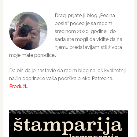
Dragi prijatelji, blog „Pecina
posla“ počeo je sa radom
sredinom 2020. godine i do
sada ste mogli da vidite da na
njemu predstavljam stil života
moje male porodice…
Da bih dalje nastavio da radim blog na još kvalitetniji
način doprineće vaša podrška preko Patreona.
Produži…