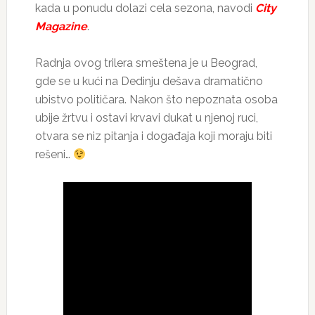
kada u ponudu dolazi cela sezona, navodi
City
Magazine
.
Radnja ovog trilera smeštena je u Beograd,
gde se u kući na Dedinju dešava dramatično
ubistvo političara. Nakon što nepoznata osoba
ubije žrtvu i ostavi krvavi dukat u njenoj ruci,
otvara se niz pitanja i događaja koji moraju biti
rešeni…