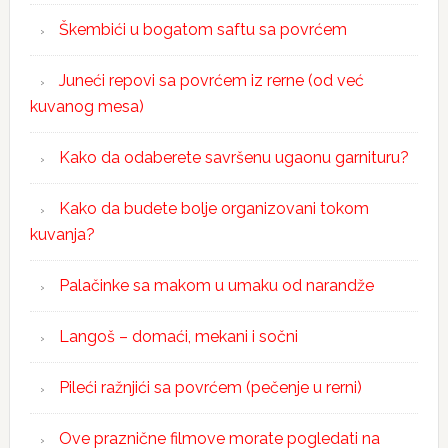
Škembići u bogatom saftu sa povrćem
Juneći repovi sa povrćem iz rerne (od već
kuvanog mesa)
Kako da odaberete savršenu ugaonu garnituru?
Kako da budete bolje organizovani tokom
kuvanja?
Palačinke sa makom u umaku od narandže
Langoš – domaći, mekani i sočni
Pileći ražnjići sa povrćem (pečenje u rerni)
Ove praznične filmove morate pogledati na