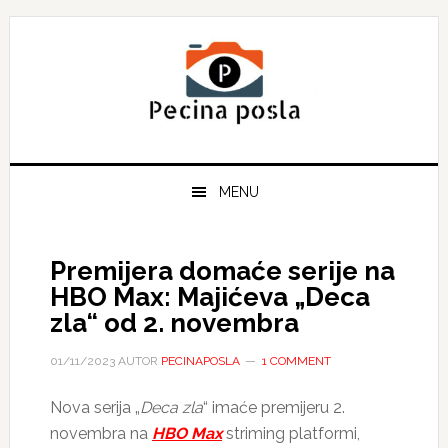
Skip
Skip
Skip
to
to
to
primary
main
primary
navigation
content
sidebar
MENU
Premijera domaće serije na
HBO Max: Majićeva „Deca
zla“ od 2. novembra
01/11/2023
AUTOR
PECINAPOSLA
1 COMMENT
Nova serija „
Deca zla
“ imaće premijeru 2.
novembra na
HBO Max
striming platformi,