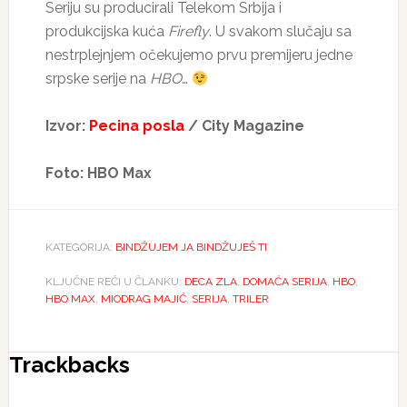
Seriju su producirali Telekom Srbija i
produkcijska kuća
Firefly
. U svakom slučaju sa
nestrplejnjem očekujemo prvu premijeru jedne
srpske serije na
HBO
…
Izvor:
Pecina posla
/ City Magazine
Foto: HBO Max
KATEGORIJA:
BINDŽUJEM JA BINDŽUJEŠ TI
KLJUČNE REČI U ČLANKU:
DECA ZLA
,
DOMAĆA SERIJA
,
HBO
,
HBO MAX
,
MIODRAG MAJIĆ
,
SERIJA
,
TRILER
Reader
Trackbacks
Interactions