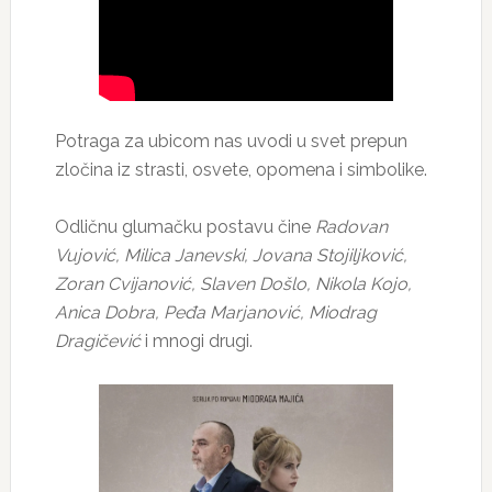
Potraga za ubicom nas uvodi u svet prepun
zločina iz strasti, osvete, opomena i simbolike.
Odličnu glumačku postavu čine
Radovan
Vujović, Milica Janevski, Jovana Stojiljković,
Zoran Cvijanović, Slaven Došlo, Nikola Kojo,
Anica Dobra, Peđa Marjanović, Miodrag
Dragičević
i mnogi drugi.