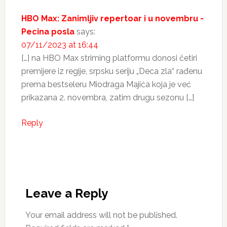
HBO Max: Zanimljiv repertoar i u novembru -
Pecina posla
says:
07/11/2023 at 16:44
[…] na HBO Max striming platformu donosi četiri
premijere iz regije, srpsku seriju „Deca zla“ rađenu
prema bestseleru Miodraga Majića koja je već
prikazana 2. novembra, zatim drugu sezonu […]
Reply
Leave a Reply
Your email address will not be published.