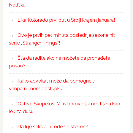
Netflixu
Lika Kolorado prvi put u Srbiji krajem januara!
Ovo je prvih pet minuta poslednje sezone hit
serije „Stranger Things“!
Šta da radite ako ne možete da pronađete
posao?
Kako advokat može da pomogne u
vanparničnom postupku
Ostrvo Skopelos: Miris borove šume i tišina kao
lek za dušu
Da li je seksipil urođen ili stečen?