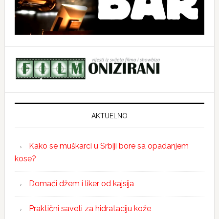
AKTUELNO
Kako se muškarci u Srbiji bore sa opadanjem
kose?
Domaći džem i liker od kajsija
Praktični saveti za hidrataciju kože