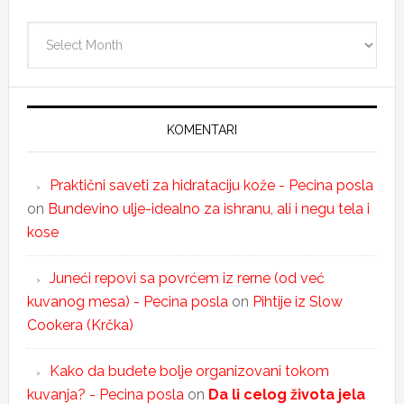
Arhiva
KOMENTARI
Praktični saveti za hidrataciju kože - Pecina posla
on
Bundevino ulje-idealno za ishranu, ali i negu tela i
kose
Juneći repovi sa povrćem iz rerne (od već
kuvanog mesa) - Pecina posla
on
Pihtije iz Slow
Cookera (Krčka)
Kako da budete bolje organizovani tokom
kuvanja? - Pecina posla
on
Da li celog života jela