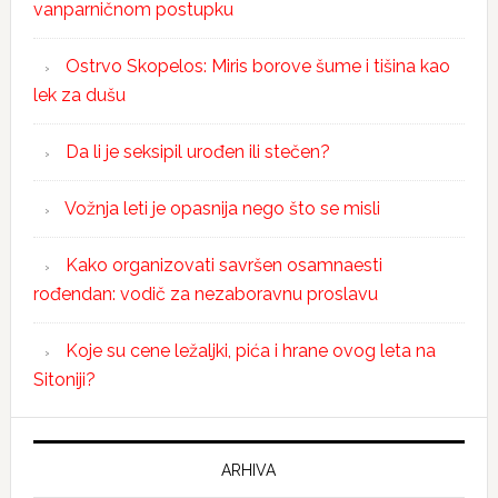
vanparničnom postupku
Ostrvo Skopelos: Miris borove šume i tišina kao
lek za dušu
Da li je seksipil urođen ili stečen?
Vožnja leti je opasnija nego što se misli
Kako organizovati savršen osamnaesti
rođendan: vodič za nezaboravnu proslavu
Koje su cene ležaljki, pića i hrane ovog leta na
Sitoniji?
ARHIVA