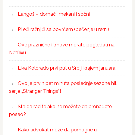
Langoš – domaći, mekani i sočni
Pileći ražnjići sa povrćem (pečenje u rerni)
Ove praznične filmove morate pogledati na
Netflixu
Lika Kolorado prvi put u Srbiji krajem januara!
Ovo je prvih pet minuta poslednje sezone hit
serije „Stranger Things“!
Šta da radite ako ne možete da pronađete
posao?
Kako advokat može da pomogne u