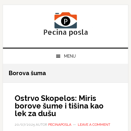
Skip
Skip
Skip
to
to
to
primary
main
primary
navigation
content
sidebar
MENU
Borova šuma
Ostrvo Skopelos: Miris
borove šume i tišina kao
lek za dušu
20/07/2025
AUTOR
PECINAPOSLA
LEAVE A COMMENT