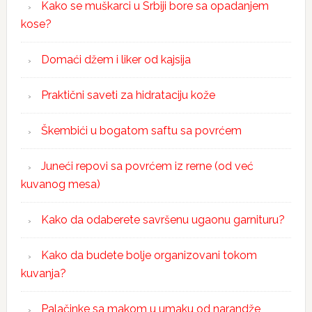
Kako se muškarci u Srbiji bore sa opadanjem
kose?
Domaći džem i liker od kajsija
Praktični saveti za hidrataciju kože
Škembići u bogatom saftu sa povrćem
Juneći repovi sa povrćem iz rerne (od već
kuvanog mesa)
Kako da odaberete savršenu ugaonu garnituru?
Kako da budete bolje organizovani tokom
kuvanja?
Palačinke sa makom u umaku od narandže