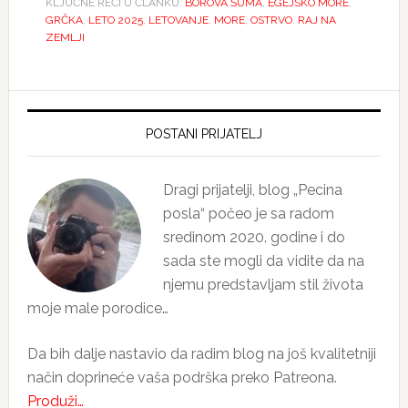
KLJUČNE REČI U ČLANKU:
BOROVA ŠUMA
,
EGEJSKO MORE
,
GRČKA
,
LETO 2025
,
LETOVANJE
,
MORE
,
OSTRVO
,
RAJ NA
ZEMLJI
Primary
Sidebar
POSTANI PRIJATELJ
Dragi prijatelji, blog „Pecina
posla“ počeo je sa radom
sredinom 2020. godine i do
sada ste mogli da vidite da na
njemu predstavljam stil života
moje male porodice…
Da bih dalje nastavio da radim blog na još kvalitetniji
način doprineće vaša podrška preko Patreona.
Produži…