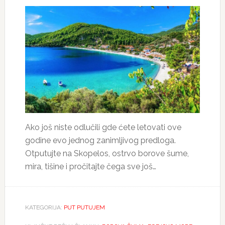
Ako još niste odlučili gde ćete letovati ove
godine evo jednog zanimljivog predloga.
Otputujte na Skopelos, ostrvo borove šume,
mira, tišine i pročitajte čega sve još…
KATEGORIJA:
PUT PUTUJEM