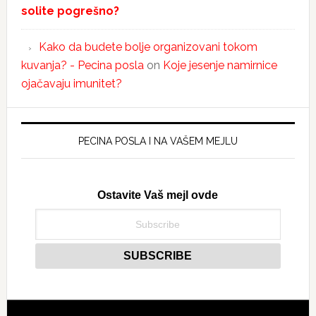
solite pogrešno?
Kako da budete bolje organizovani tokom
kuvanja? - Pecina posla
on
Koje jesenje namirnice
ojačavaju imunitet?
PECINA POSLA I NA VAŠEM MEJLU
Ostavite Vaš mejl ovde