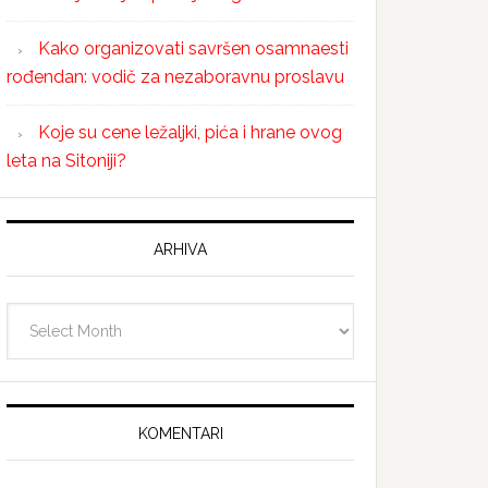
Kako organizovati savršen osamnaesti
rođendan: vodič za nezaboravnu proslavu
Koje su cene ležaljki, pića i hrane ovog
leta na Sitoniji?
ARHIVA
Arhiva
KOMENTARI