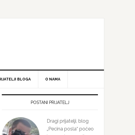
RIJATELJI BLOGA
O NAMA
Primary
Sidebar
POSTANI PRIJATELJ
Dragi prijatelji, blog
„Pecina posla“ počeo