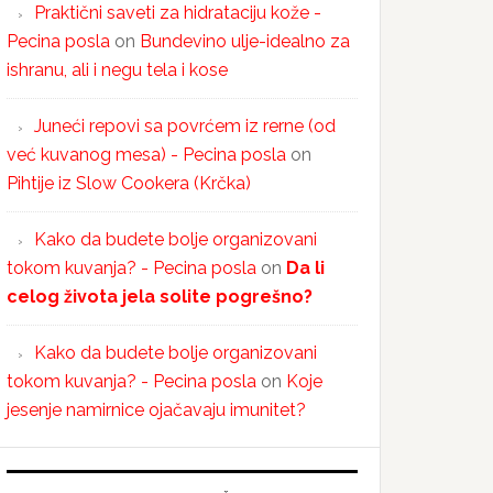
Praktični saveti za hidrataciju kože -
Pecina posla
on
Bundevino ulje-idealno za
ishranu, ali i negu tela i kose
Juneći repovi sa povrćem iz rerne (od
već kuvanog mesa) - Pecina posla
on
Pihtije iz Slow Cookera (Krčka)
Kako da budete bolje organizovani
tokom kuvanja? - Pecina posla
on
Da li
celog života jela solite pogrešno?
Kako da budete bolje organizovani
tokom kuvanja? - Pecina posla
on
Koje
jesenje namirnice ojačavaju imunitet?