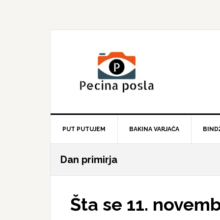
Skip
Skip
Skip
to
to
to
primary
main
primary
navigation
content
sidebar
PUT PUTUJEM
BAKINA VARJAČA
BIND
Dan primirja
Šta se 11. novembr