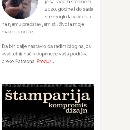
je sa radom sredinom
2020. godine i do sada
ste mogli da vidite da
na njemu predstavljam stil života moje
male porodice…
Da bih dalje nastavio da radim blog na još
kvalitetniji način doprineće vaša podrška
preko Patreona.
Produži…