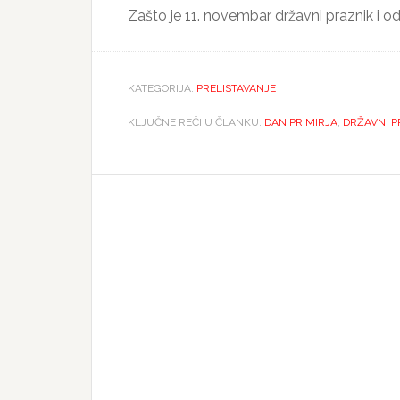
Zašto je 11. novembar državni praznik i od
KATEGORIJA:
PRELISTAVANJE
KLJUČNE REČI U ČLANKU:
DAN PRIMIRJA
,
DRŽAVNI P