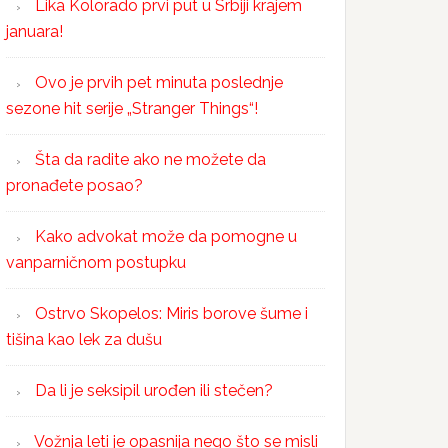
Lika Kolorado prvi put u Srbiji krajem
januara!
Ovo je prvih pet minuta poslednje
sezone hit serije „Stranger Things“!
Šta da radite ako ne možete da
pronađete posao?
Kako advokat može da pomogne u
vanparničnom postupku
Ostrvo Skopelos: Miris borove šume i
tišina kao lek za dušu
Da li je seksipil urođen ili stečen?
Vožnja leti je opasnija nego što se misli