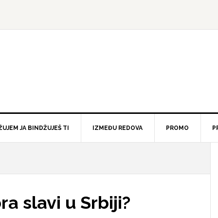
ŽUJEM JA BINDŽUJEŠ TI
IZMEĐU REDOVA
PROMO
P
a slavi u Srbiji?