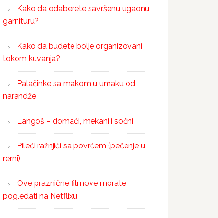
Kako da odaberete savršenu ugaonu
garnituru?
Kako da budete bolje organizovani
tokom kuvanja?
Palačinke sa makom u umaku od
narandže
Langoš – domaći, mekani i sočni
Pileći ražnjići sa povrćem (pečenje u
rerni)
Ove praznične filmove morate
pogledati na Netflixu