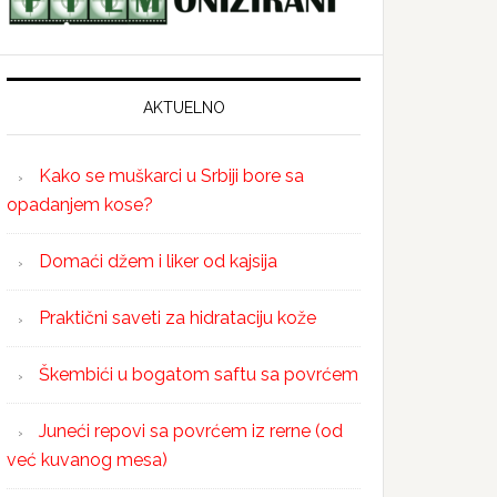
AKTUELNO
Kako se muškarci u Srbiji bore sa
opadanjem kose?
Domaći džem i liker od kajsija
Praktični saveti za hidrataciju kože
Škembići u bogatom saftu sa povrćem
Juneći repovi sa povrćem iz rerne (od
već kuvanog mesa)