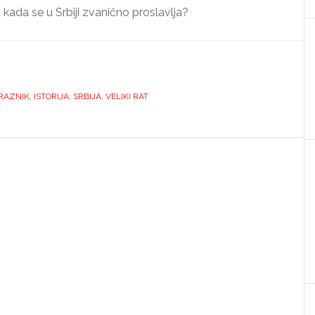
 kada se u Srbiji zvanično proslavlja?
RAZNIK
,
ISTORIJA
,
SRBIJA
,
VELIKI RAT