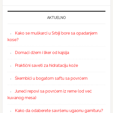
AKTUELNO
Kako se muškarci u Srbiji bore sa opadanjem
kose?
Domaći džem i liker od kajsija
Praktični saveti za hidrataciju kože
Škembići u bogatom saftu sa povrćem
Juneći repovi sa povrćem iz rerne (od već
kuvanog mesa)
Kako da odaberete savršenu ugaonu garnituru?