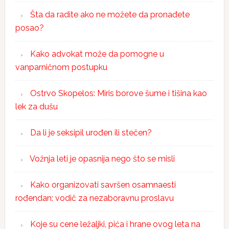
Šta da radite ako ne možete da pronađete
posao?
Kako advokat može da pomogne u
vanparničnom postupku
Ostrvo Skopelos: Miris borove šume i tišina kao
lek za dušu
Da li je seksipil urođen ili stečen?
Vožnja leti je opasnija nego što se misli
Kako organizovati savršen osamnaesti
rođendan: vodič za nezaboravnu proslavu
Koje su cene ležaljki, pića i hrane ovog leta na