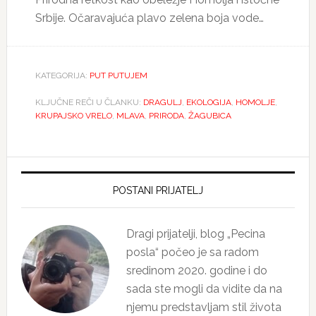
Srbije. Očaravajuća plavo zelena boja vode…
KATEGORIJA:
PUT PUTUJEM
KLJUČNE REČI U ČLANKU:
DRAGULJ
,
EKOLOGIJA
,
HOMOLJE
,
KRUPAJSKO VRELO
,
MLAVA
,
PRIRODA
,
ŽAGUBICA
Primary
Sidebar
POSTANI PRIJATELJ
Dragi prijatelji, blog „Pecina
posla“ počeo je sa radom
sredinom 2020. godine i do
sada ste mogli da vidite da na
njemu predstavljam stil života