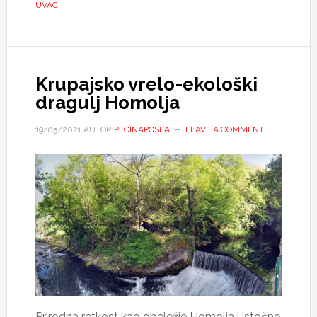
UVAC
Krupajsko vrelo-ekološki
dragulj Homolja
19/05/2021
AUTOR
PECINAPOSLA
LEAVE A COMMENT
Prirodna retkost kao obeležje Homolja i istočne