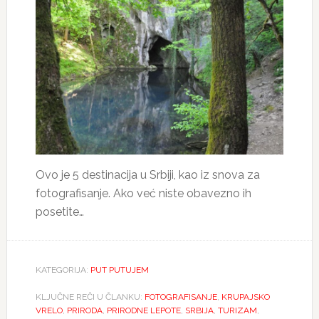
Ovo je 5 destinacija u Srbiji, kao iz snova za
fotografisanje. Ako već niste obavezno ih
posetite…
KATEGORIJA:
PUT PUTUJEM
KLJUČNE REČI U ČLANKU:
FOTOGRAFISANJE
,
KRUPAJSKO
VRELO
,
PRIRODA
,
PRIRODNE LEPOTE
,
SRBIJA
,
TURIZAM
,