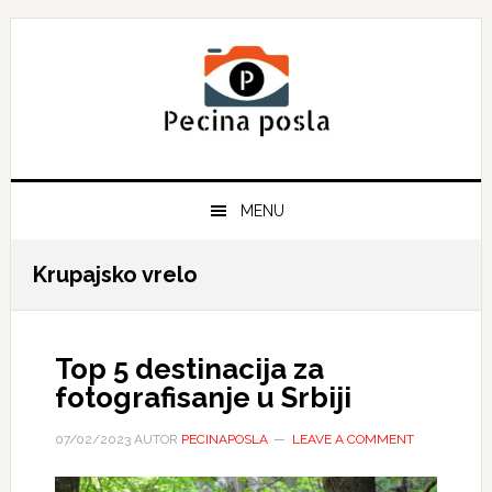
Skip
Skip
Skip
to
to
to
primary
main
primary
navigation
content
sidebar
MENU
Krupajsko vrelo
Top 5 destinacija za
fotografisanje u Srbiji
07/02/2023
AUTOR
PECINAPOSLA
LEAVE A COMMENT