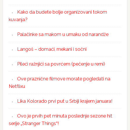
Kako da budete bolje organizovani tokom
kuvanja?
Palačinke sa makom u umaku od narandže
Langoš – domaći, mekani i sočni
Pileći ražnjići sa povrćem (pečenje u rerni)
Ove praznične filmove morate pogledati na
Netflixu
Lika Kolorado prvi put u Srbiji krajem januara!
Ovo je prvih pet minuta poslednje sezone hit
serije „Stranger Things“!