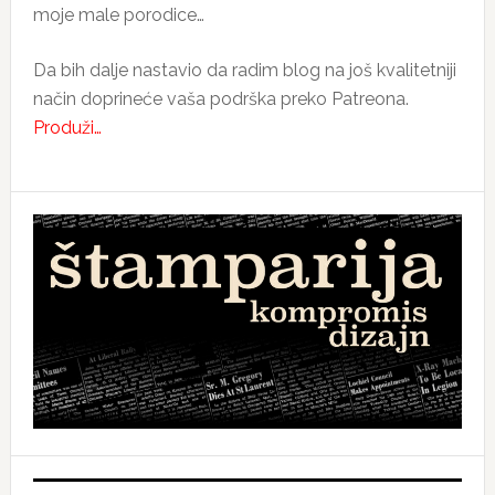
moje male porodice…
Da bih dalje nastavio da radim blog na još kvalitetniji
način doprineće vaša podrška preko Patreona.
Produži…