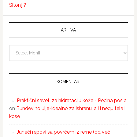
Sitoniji?
ARHIVA
Arhiva
KOMENTARI
Praktični saveti za hidrataciju kože - Pecina posla
on
Bundevino ulje-idealno za ishranu, ali i negu tela i
kose
Juneći repovi sa povrćem iz rerne (od već