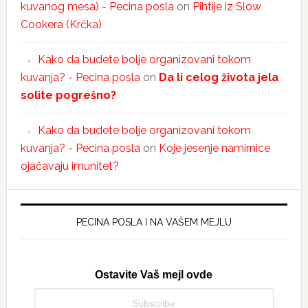
kuvanog mesa) - Pecina posla
on
Pihtije iz Slow
Cookera (Krčka)
Kako da budete bolje organizovani tokom
kuvanja? - Pecina posla
on
Da li celog života jela
solite pogrešno?
Kako da budete bolje organizovani tokom
kuvanja? - Pecina posla
on
Koje jesenje namirnice
ojačavaju imunitet?
PECINA POSLA I NA VAŠEM MEJLU
Ostavite Vaš mejl ovde