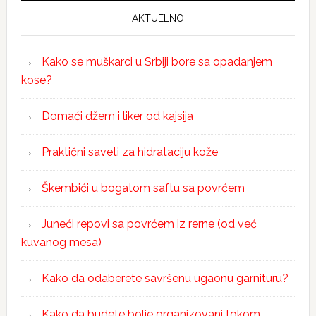
AKTUELNO
Kako se muškarci u Srbiji bore sa opadanjem
kose?
Domaći džem i liker od kajsija
Praktični saveti za hidrataciju kože
Škembići u bogatom saftu sa povrćem
Juneći repovi sa povrćem iz rerne (od već
kuvanog mesa)
Kako da odaberete savršenu ugaonu garnituru?
Kako da budete bolje organizovani tokom