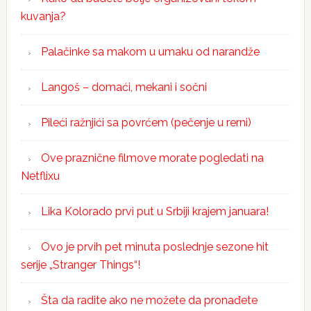
kuvanja?
Palačinke sa makom u umaku od narandže
Langoš – domaći, mekani i sočni
Pileći ražnjići sa povrćem (pečenje u rerni)
Ove praznične filmove morate pogledati na
Netflixu
Lika Kolorado prvi put u Srbiji krajem januara!
Ovo je prvih pet minuta poslednje sezone hit
serije „Stranger Things“!
Šta da radite ako ne možete da pronađete