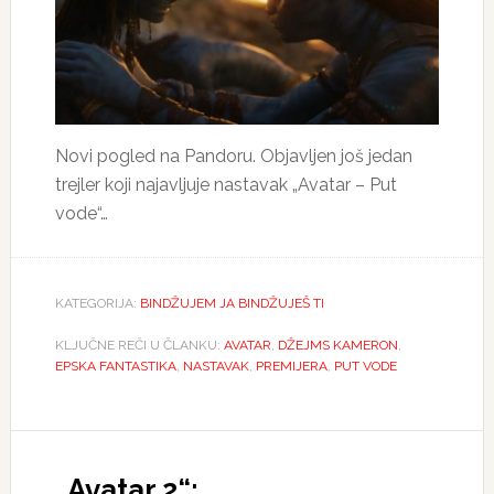
Novi pogled na Pandoru. Objavljen još jedan
trejler koji najavljuje nastavak „Avatar – Put
vode“…
KATEGORIJA:
BINDŽUJEM JA BINDŽUJEŠ TI
KLJUČNE REČI U ČLANKU:
AVATAR
,
DŽEJMS KAMERON
,
EPSKA FANTASTIKA
,
NASTAVAK
,
PREMIJERA
,
PUT VODE
„Avatar 2“: