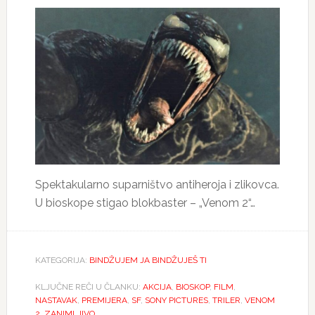
Spektakularno suparništvo antiheroja i zlikovca.
U bioskope stigao blokbaster – „Venom 2“…
KATEGORIJA:
BINDŽUJEM JA BINDŽUJEŠ TI
KLJUČNE REČI U ČLANKU:
AKCIJA
,
BIOSKOP
,
FILM
,
NASTAVAK
,
PREMIJERA
,
SF
,
SONY PICTURES
,
TRILER
,
VENOM
2
,
ZANIMLJIVO