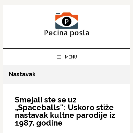
Skip
Skip
Skip
to
to
to
primary
main
primary
navigation
content
sidebar
MENU
Nastavak
Smejali ste se uz
„Spaceballs″: Uskoro stiže
nastavak kultne parodije iz
1987. godine