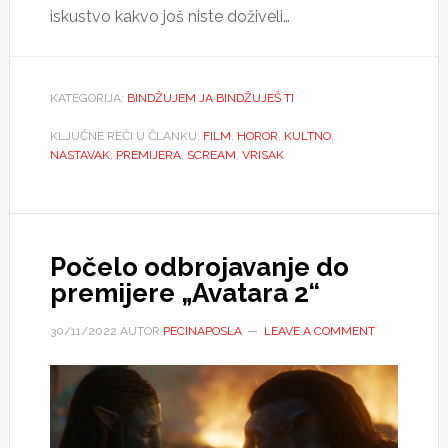
iskustvo kakvo još niste doživeli…
KATEGORIJA:
BINDŽUJEM JA BINDŽUJEŠ TI
KLJUČNE REČI U ČLANKU:
FILM
,
HOROR
,
KULTNO
,
NASTAVAK
,
PREMIJERA
,
SCREAM
,
VRISAK
Počelo odbrojavanje do
premijere „Avatara 2“
30/11/2022
AUTOR
PECINAPOSLA
LEAVE A COMMENT