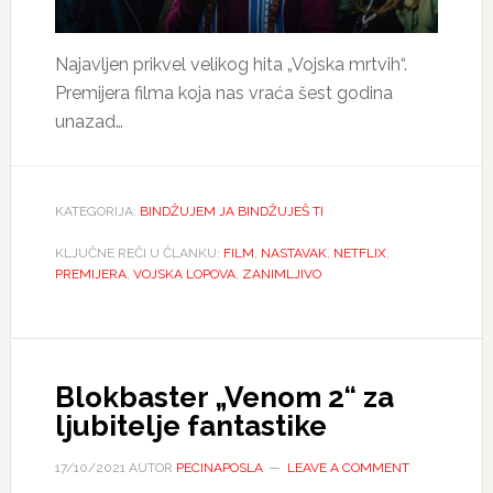
Najavljen prikvel velikog hita „Vojska mrtvih“.
Premijera filma koja nas vraća šest godina
unazad…
KATEGORIJA:
BINDŽUJEM JA BINDŽUJEŠ TI
KLJUČNE REČI U ČLANKU:
FILM
,
NASTAVAK
,
NETFLIX
,
PREMIJERA
,
VOJSKA LOPOVA
,
ZANIMLJIVO
Blokbaster „Venom 2“ za
ljubitelje fantastike
17/10/2021
AUTOR
PECINAPOSLA
LEAVE A COMMENT