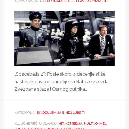
24/07/2024
AUTOR
PECINAPOSLA
LEAVE A COMMENT
„Spaceballs 2″: Posle skoro 4 decenije stiže
nastavak čuvene parodije na Ratove zvezda,
Zvezdane staze i Osmog putnika…
KATEGORIJA:
BINDŽUJEM JA BINDŽUJEŠ TI
KLJUČNE REČI U ČLANKU:
HIT
,
KOMEDIJA
,
KULTNO
,
MEL
BRUKS
,
NASTAVAK
,
PARODIJA
,
SPACEBALLS