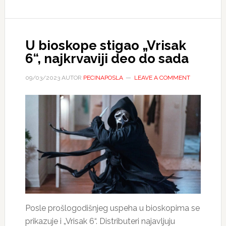
U bioskope stigao „Vrisak
6“, najkrvaviji deo do sada
09/03/2023
AUTOR
PECINAPOSLA
LEAVE A COMMENT
Posle prošlogodišnjeg uspeha u bioskopima se
prikazuje i „Vrisak 6“. Distributeri najavljuju