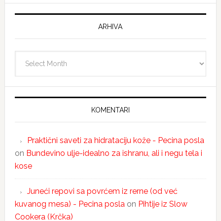
ARHIVA
Arhiva
KOMENTARI
Praktični saveti za hidrataciju kože - Pecina posla
on
Bundevino ulje-idealno za ishranu, ali i negu tela i
kose
Juneći repovi sa povrćem iz rerne (od već
kuvanog mesa) - Pecina posla
on
Pihtije iz Slow
Cookera (Krčka)