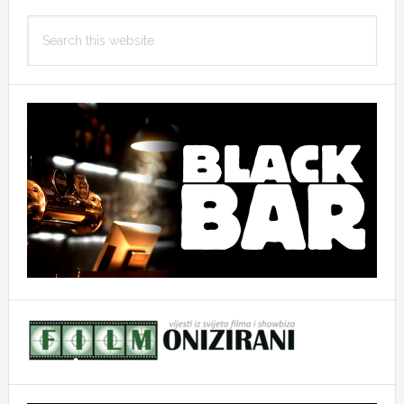
Search
this
website