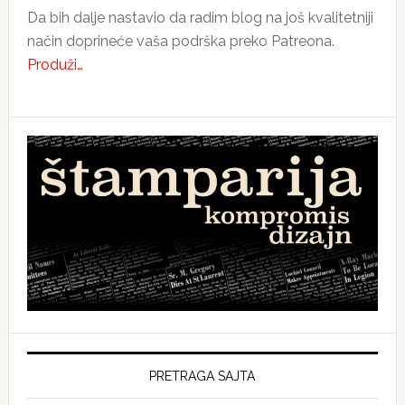
Da bih dalje nastavio da radim blog na još kvalitetniji
način doprineće vaša podrška preko Patreona.
Produži…
PRETRAGA SAJTA