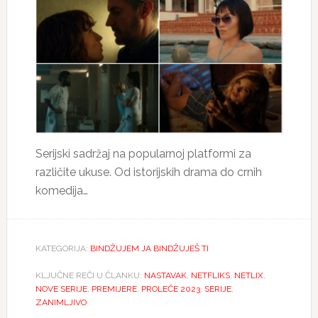
Serijski sadržaj na popularnoj platformi za
različite ukuse. Od istorijskih drama do crnih
komedija…
KATEGORIJA:
BINDŽUJEM JA BINDŽUJEŠ TI
KLJUČNE REČI U ČLANKU:
NASTAVAK
,
NETFLIKS
,
NETLIX
,
NOVE SERIJE
,
PREMIJERE
,
PROLEĆE 2023
,
SERIJE
,
ZANIMLJIVO