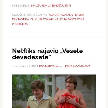
KATEGORIJA:
BINDŽUJEM JA BINDŽUJEŠ TI
KLJUČNE REČI U ČLANKU:
AVATAR
,
AVATAR 2
,
EPSKA
FANTASTIKA
,
FILM
,
NASTAVAK
,
NAUČNA FANTASTIKA
,
PREMIJERA
Netfliks najavio „Vesele
devedesete“
20/11/2021
AUTOR
PECINAPOSLA
LEAVE A COMMENT