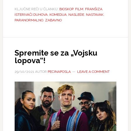
KLJUČNE REČI U ČLANKU:
BIOSKOP
,
FILM
,
FRANŠIZA
,
ISTERIVAČI DUHOVA
,
KOMEDIJA
,
NASLEĐE
,
NASTAVAK
,
PARANORMALNO
,
ZABAVNO
Spremite se za „Vojsku
lopova“!
29/10/2021
AUTOR
PECINAPOSLA
LEAVE A COMMENT