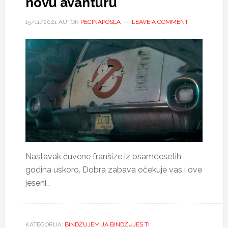
novu avanturu
15/11/2021
AUTOR
PECINAPOSLA
LEAVE A COMMENT
Nastavak čuvene franšize iz osamdesetih
godina uskoro. Dobra zabava očekuje vas i ove
jeseni…
KATEGORIJA:
BINDŽUJEM JA BINDŽUJEŠ TI