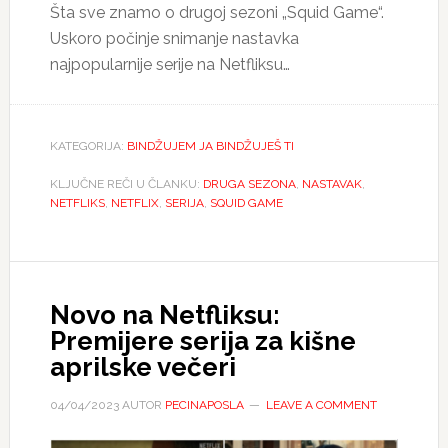
Šta sve znamo o drugoj sezoni „Squid Game“.
Uskoro počinje snimanje nastavka
najpopularnije serije na Netfliksu…
KATEGORIJA:
BINDŽUJEM JA BINDŽUJEŠ TI
KLJUČNE REČI U ČLANKU:
DRUGA SEZONA
,
NASTAVAK
,
NETFLIKS
,
NETFLIX
,
SERIJA
,
SQUID GAME
Novo na Netfliksu:
Premijere serija za kišne
aprilske večeri
04/04/2023
AUTOR
PECINAPOSLA
LEAVE A COMMENT