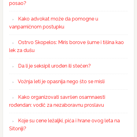
posao?
Kako advokat može da pomogne u
vanparničnom postupku
Ostrvo Skopelos: Miris borove šume i tišina kao
lek za dušu
Da li je seksipil urođen ili stečen?
Vožnja leti je opasnija nego što se misli
Kako organizovati savršen osamnaesti
rođendan: vodič za nezaboravnu proslavu
Koje su cene ležaljki, pića i hrane ovog leta na
Sitoniji?