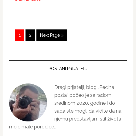
Page
Page
Go
1
2
Next Page »
to
Primary
Sidebar
POSTANI PRIJATELJ
Dragi prijatelji, blog „Pecina
posla“ počeo je sa radom
sredinom 2020. godine i do
sada ste mogli da vidite da na
njemu predstavljam stil života
moje male porodice…