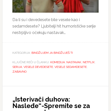
Da li su i devedesete bile vesele kao i
sedamdesete? Ljubitelji hit humorističke serije
nestrpljivo očekuju nastavak…
KATEGORIJA:
BINDŽUJEM JA BINDŽUJEŠ TI
KLJUČNE REČI U ČLANKU:
KOMEDIJA
,
NASTAVAK
,
NETFLIX
,
SERIJA
,
VESELE DEVEDESETE
,
VESELE SEDAMDESETE
,
ZABAVNO
„Isterivači duhova:
Nasleđe“-Spremite se za