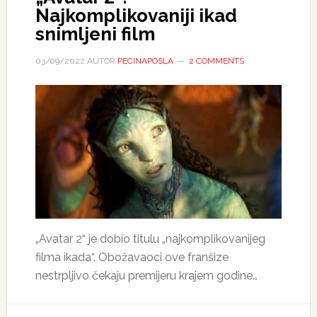
Najkomplikovaniji ikad
snimljeni film
03/09/2022
AUTOR
PECINAPOSLA
2 COMMENTS
„Avatar 2“ je dobio titulu „najkomplikovanijeg
filma ikada“. Obožavaoci ove franšize
nestrpljivo čekaju premijeru krajem godine…