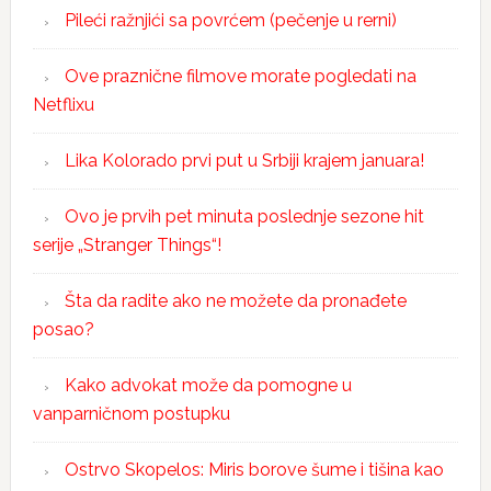
Pileći ražnjići sa povrćem (pečenje u rerni)
Ove praznične filmove morate pogledati na
Netflixu
Lika Kolorado prvi put u Srbiji krajem januara!
Ovo je prvih pet minuta poslednje sezone hit
serije „Stranger Things“!
Šta da radite ako ne možete da pronađete
posao?
Kako advokat može da pomogne u
vanparničnom postupku
Ostrvo Skopelos: Miris borove šume i tišina kao