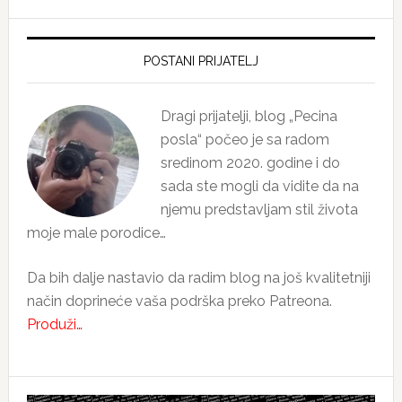
Primary
Sidebar
POSTANI PRIJATELJ
Dragi prijatelji, blog „Pecina
posla“ počeo je sa radom
sredinom 2020. godine i do
sada ste mogli da vidite da na
njemu predstavljam stil života
moje male porodice…
Da bih dalje nastavio da radim blog na još kvalitetniji
način doprineće vaša podrška preko Patreona.
Produži…