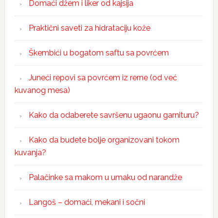
Domaći džem i liker od kajsija
Praktični saveti za hidrataciju kože
Škembići u bogatom saftu sa povrćem
Juneći repovi sa povrćem iz rerne (od već
kuvanog mesa)
Kako da odaberete savršenu ugaonu garnituru?
Kako da budete bolje organizovani tokom
kuvanja?
Palačinke sa makom u umaku od narandže
Langoš – domaći, mekani i sočni