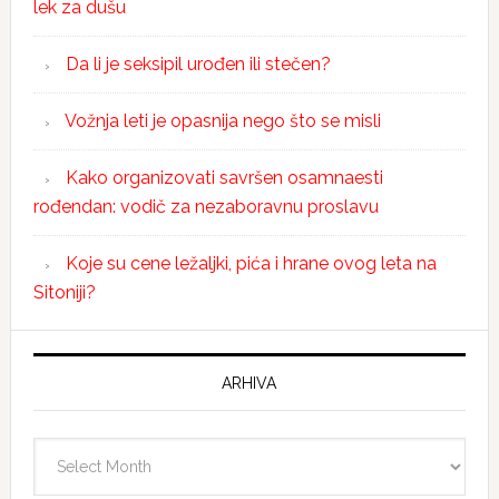
lek za dušu
Da li je seksipil urođen ili stečen?
Vožnja leti je opasnija nego što se misli
Kako organizovati savršen osamnaesti
rođendan: vodič za nezaboravnu proslavu
Koje su cene ležaljki, pića i hrane ovog leta na
Sitoniji?
ARHIVA
Arhiva