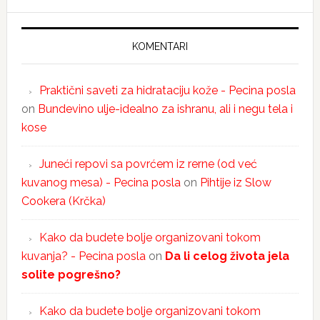
KOMENTARI
Praktični saveti za hidrataciju kože - Pecina posla
on
Bundevino ulje-idealno za ishranu, ali i negu tela i
kose
Juneći repovi sa povrćem iz rerne (od već
kuvanog mesa) - Pecina posla
on
Pihtije iz Slow
Cookera (Krčka)
Kako da budete bolje organizovani tokom
kuvanja? - Pecina posla
on
Da li celog života jela
solite pogrešno?
Kako da budete bolje organizovani tokom