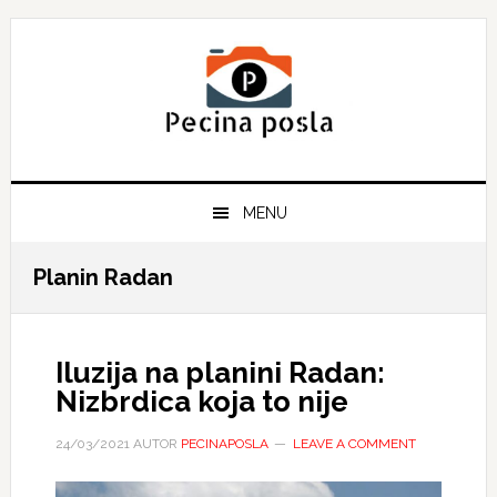
Skip
Skip
Skip
to
to
to
primary
main
primary
navigation
content
sidebar
MENU
Planin Radan
Iluzija na planini Radan:
Nizbrdica koja to nije
24/03/2021
AUTOR
PECINAPOSLA
LEAVE A COMMENT