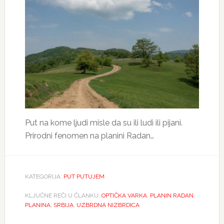
Put na kome ljudi misle da su ili ludi ili pijani.
Prirodni fenomen na planini Radan…
KATEGORIJA:
PUT PUTUJEM
KLJUČNE REČI U ČLANKU:
OPTIČKA VARKA
,
PLANIN RADAN
,
PLANINA
,
SRBIJA
,
UZBRDNA NIZBRDICA