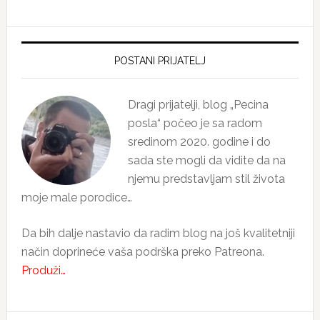
Primary
Sidebar
POSTANI PRIJATELJ
Dragi prijatelji, blog „Pecina
posla“ počeo je sa radom
sredinom 2020. godine i do
sada ste mogli da vidite da na
njemu predstavljam stil života
moje male porodice…
Da bih dalje nastavio da radim blog na još kvalitetniji
način doprineće vaša podrška preko Patreona.
Produži…