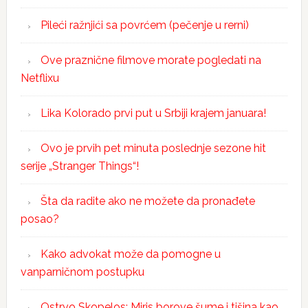
Pileći ražnjići sa povrćem (pečenje u rerni)
Ove praznične filmove morate pogledati na
Netflixu
Lika Kolorado prvi put u Srbiji krajem januara!
Ovo je prvih pet minuta poslednje sezone hit
serije „Stranger Things“!
Šta da radite ako ne možete da pronađete
posao?
Kako advokat može da pomogne u
vanparničnom postupku
Ostrvo Skopelos: Miris borove šume i tišina kao