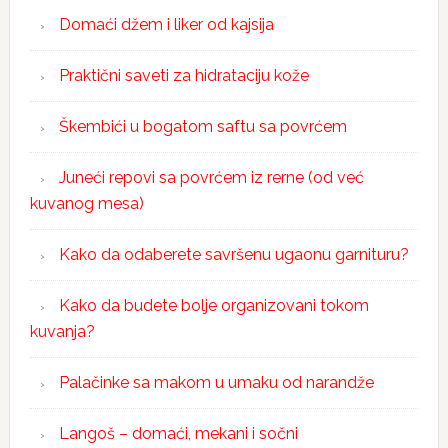
Domaći džem i liker od kajsija
Praktični saveti za hidrataciju kože
Škembići u bogatom saftu sa povrćem
Juneći repovi sa povrćem iz rerne (od već
kuvanog mesa)
Kako da odaberete savršenu ugaonu garnituru?
Kako da budete bolje organizovani tokom
kuvanja?
Palačinke sa makom u umaku od narandže
Langoš – domaći, mekani i sočni