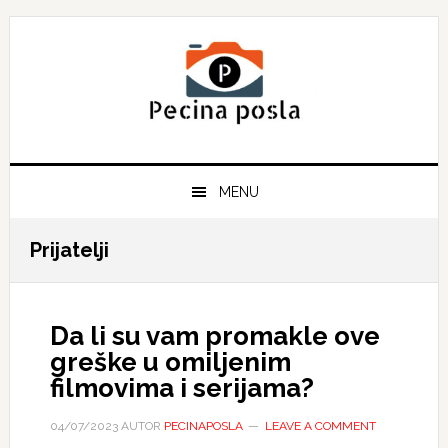
Skip
Skip
Skip
to
to
to
primary
main
primary
navigation
content
sidebar
MENU
Prijatelji
Da li su vam promakle ove
greške u omiljenim
filmovima i serijama?
04/07/2023
AUTOR
PECINAPOSLA
LEAVE A COMMENT