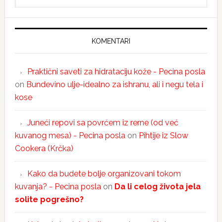
KOMENTARI
Praktični saveti za hidrataciju kože - Pecina posla
on
Bundevino ulje-idealno za ishranu, ali i negu tela i
kose
Juneći repovi sa povrćem iz rerne (od već
kuvanog mesa) - Pecina posla
on
Pihtije iz Slow
Cookera (Krčka)
Kako da budete bolje organizovani tokom
kuvanja? - Pecina posla
on
Da li celog života jela
solite pogrešno?