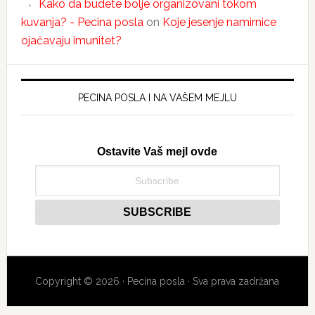
Kako da budete bolje organizovani tokom
kuvanja? - Pecina posla
on
Koje jesenje namirnice
ojačavaju imunitet?
PECINA POSLA I NA VAŠEM MEJLU
Ostavite Vaš mejl ovde
Copyright © 2026 · Pecina posla · Sva prava zadržana