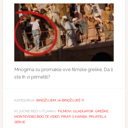
Mnogima su promakle ove filmske greške. Da li
ste ih vi primetili?
KATEGORIJA:
BINDŽUJEM JA BINDŽUJEŠ TI
KLJUČNE REČI U ČLANKU:
FILMOVI
,
GLADIJATOR
,
GREŠKE
,
MONTEVIDEO BOG TE VIDEO
,
PIRATI S KARIBA
,
PRIJATELJI
,
SERIJE