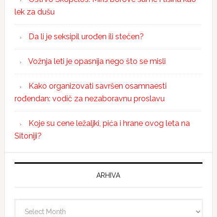
lek za dušu
Da li je seksipil urođen ili stečen?
Vožnja leti je opasnija nego što se misli
Kako organizovati savršen osamnaesti
rođendan: vodič za nezaboravnu proslavu
Koje su cene ležaljki, pića i hrane ovog leta na
Sitoniji?
ARHIVA
Arhiva