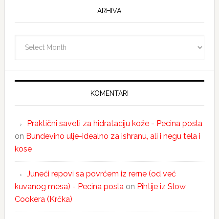
ARHIVA
Arhiva
KOMENTARI
Praktični saveti za hidrataciju kože - Pecina posla
on
Bundevino ulje-idealno za ishranu, ali i negu tela i
kose
Juneći repovi sa povrćem iz rerne (od već
kuvanog mesa) - Pecina posla
on
Pihtije iz Slow
Cookera (Krčka)