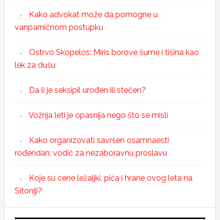
Kako advokat može da pomogne u
vanparničnom postupku
Ostrvo Skopelos: Miris borove šume i tišina kao
lek za dušu
Da li je seksipil urođen ili stečen?
Vožnja leti je opasnija nego što se misli
Kako organizovati savršen osamnaesti
rođendan: vodič za nezaboravnu proslavu
Koje su cene ležaljki, pića i hrane ovog leta na
Sitoniji?