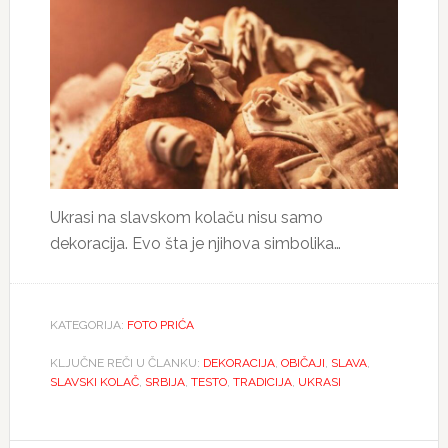
Ukrasi na slavskom kolaču nisu samo
dekoracija. Evo šta je njihova simbolika…
KATEGORIJA:
FOTO PRIĆA
KLJUČNE REČI U ČLANKU:
DEKORACIJA
,
OBIČAJI
,
SLAVA
,
SLAVSKI KOLAČ
,
SRBIJA
,
TESTO
,
TRADICIJA
,
UKRASI