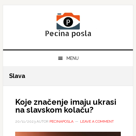
Skip
Skip
Skip
to
to
to
primary
main
primary
navigation
content
sidebar
MENU
Slava
Koje značenje imaju ukrasi
na slavskom kolaču?
20/11/2023
AUTOR
PECINAPOSLA
LEAVE A COMMENT