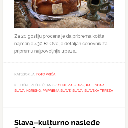
Za 20 gostiju procena je da priprema košta
najmanje 430 €! Ovo je detaljan cenovnik za
pripremu najpovoljnije trpeze…
KATEGORIJA:
FOTO PRIĆA
KLJUČNE REČI U ČLANKU:
CENE ZA SLAVU
,
KALENDAR
SLAVA
,
KORISNO
,
PRIPREMA SLAVE
,
SLAVA
,
SLAVSKA TRPEZA
Slava–kulturno nasleđe