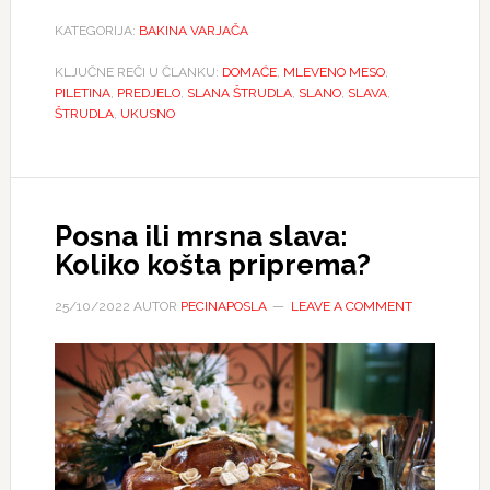
KATEGORIJA:
BAKINA VARJAČA
KLJUČNE REČI U ČLANKU:
DOMAĆE
,
MLEVENO MESO
,
PILETINA
,
PREDJELO
,
SLANA ŠTRUDLA
,
SLANO
,
SLAVA
,
ŠTRUDLA
,
UKUSNO
Posna ili mrsna slava:
Koliko košta priprema?
25/10/2022
AUTOR
PECINAPOSLA
LEAVE A COMMENT