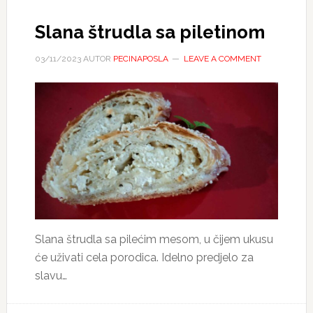
Slana štrudla sa piletinom
03/11/2023
AUTOR
PECINAPOSLA
LEAVE A COMMENT
Slana štrudla sa pilećim mesom, u čijem ukusu
će uživati cela porodica. Idelno predjelo za
slavu…