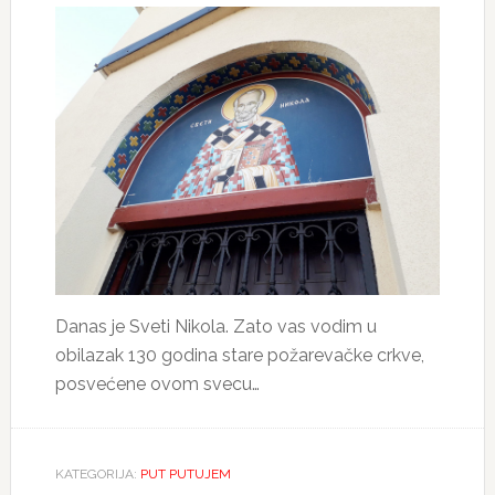
Danas je Sveti Nikola. Zato vas vodim u
obilazak 130 godina stare požarevačke crkve,
posvećene ovom svecu…
KATEGORIJA:
PUT PUTUJEM