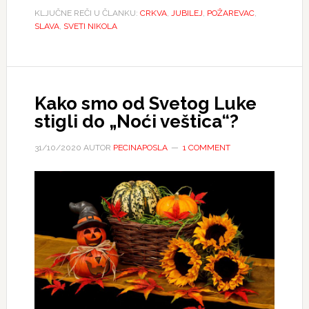
KLJUČNE REČI U ČLANKU:
CRKVA
,
JUBILEJ
,
POŽAREVAC
,
SLAVA
,
SVETI NIKOLA
Kako smo od Svetog Luke
stigli do „Noći veštica“?
31/10/2020
AUTOR
PECINAPOSLA
1 COMMENT