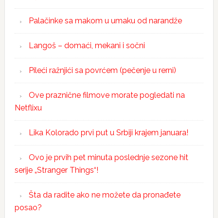
Palačinke sa makom u umaku od narandže
Langoš – domaći, mekani i sočni
Pileći ražnjići sa povrćem (pečenje u rerni)
Ove praznične filmove morate pogledati na
Netflixu
Lika Kolorado prvi put u Srbiji krajem januara!
Ovo je prvih pet minuta poslednje sezone hit
serije „Stranger Things“!
Šta da radite ako ne možete da pronađete
posao?