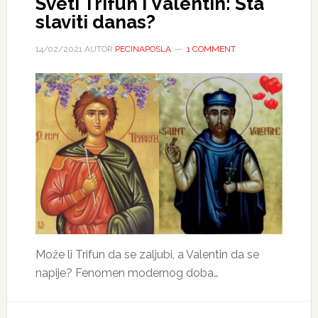
Sveti Trifun i Valentin: Šta
slaviti danas?
14/02/2021
AUTOR
PECINAPOSLA
1 COMMENT
Može li Trifun da se zaljubi, a Valentin da se
napije? Fenomen modernog doba…