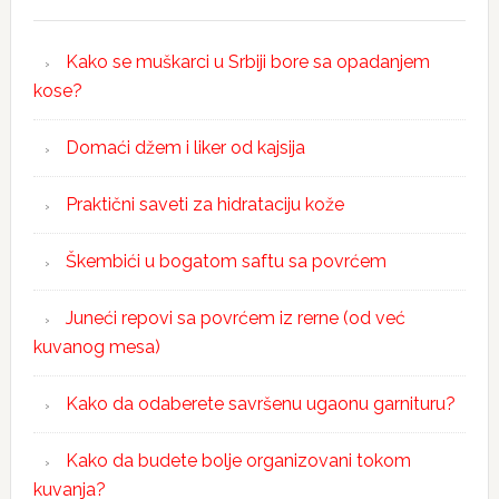
Kako se muškarci u Srbiji bore sa opadanjem
kose?
Domaći džem i liker od kajsija
Praktični saveti za hidrataciju kože
Škembići u bogatom saftu sa povrćem
Juneći repovi sa povrćem iz rerne (od već
kuvanog mesa)
Kako da odaberete savršenu ugaonu garnituru?
Kako da budete bolje organizovani tokom
kuvanja?