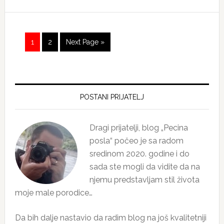
Page
Page
Go
1
2
Next Page »
to
Primary
Sidebar
POSTANI PRIJATELJ
Dragi prijatelji, blog „Pecina
posla“ počeo je sa radom
sredinom 2020. godine i do
sada ste mogli da vidite da na
njemu predstavljam stil života
moje male porodice…
Da bih dalje nastavio da radim blog na još kvalitetniji