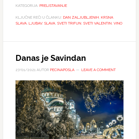
KATEGORIJA:
PRELISTAVANJE
KLJUČNE REČI U ČLANKU:
DAN ZALJUBLJENIH
,
KRSNA
SLAVA
,
LJUBAV
,
SLAVA
,
SVETI TRIFUN
,
SVETI VALENTIN
,
VINO
Danas je Savindan
27/01/2021
AUTOR
PECINAPOSLA
LEAVE A COMMENT