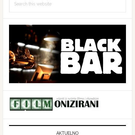
this
website
AKTUELNO