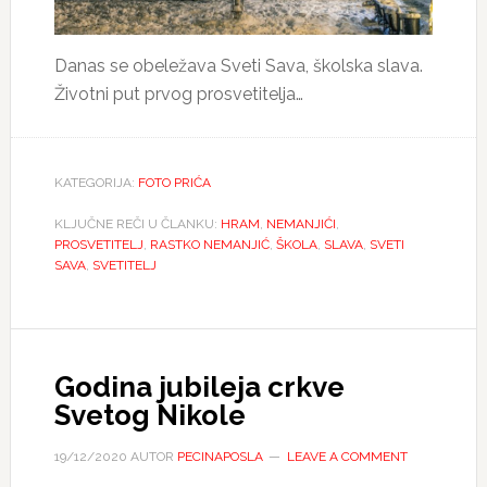
Danas se obeležava Sveti Sava, školska slava.
Životni put prvog prosvetitelja…
KATEGORIJA:
FOTO PRIĆA
KLJUČNE REČI U ČLANKU:
HRAM
,
NEMANJIĆI
,
PROSVETITELJ
,
RASTKO NEMANJIĆ
,
ŠKOLA
,
SLAVA
,
SVETI
SAVA
,
SVETITELJ
Godina jubileja crkve
Svetog Nikole
19/12/2020
AUTOR
PECINAPOSLA
LEAVE A COMMENT