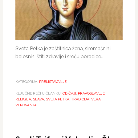
Sveta Petka je zaštitnica žena, siromašnih i
bolesnih, štiti zdravlje i sreću porodice…
KATEGORIJA:
PRELISTAVANJE
KLJUČNE REČI U ČLANKU:
OBIČAJI
,
PRAVOSLAVLJE
,
RELIGIJA
,
SLAVA
,
SVETA PETKA
,
TRADICIJA
,
VERA
,
VEROVANJA