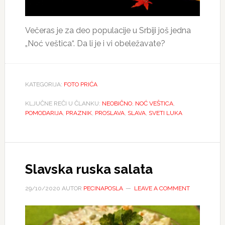
Večeras je za deo populacije u Srbiji još jedna
„Noć veštica“. Da li je i vi obeležavate?
KATEGORIJA:
FOTO PRIĆA
KLJUČNE REČI U ČLANKU:
NEOBIČNO
,
NOĆ VEŠTICA
,
POMODARIJA
,
PRAZNIK
,
PROSLAVA
,
SLAVA
,
SVETI LUKA
Slavska ruska salata
29/10/2020
AUTOR
PECINAPOSLA
LEAVE A COMMENT