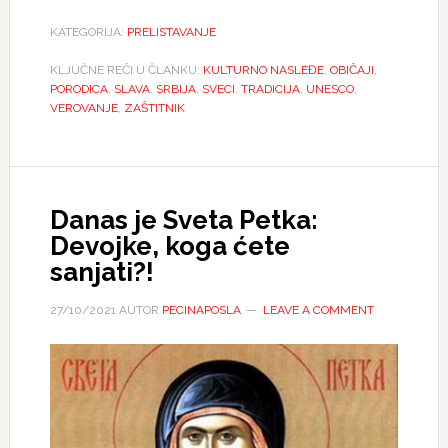
KATEGORIJA:
PRELISTAVANJE
KLJUČNE REČI U ČLANKU:
KULTURNO NASLEĐE
,
OBIČAJI
,
PORODICA
,
SLAVA
,
SRBIJA
,
SVECI
,
TRADICIJA
,
UNESCO
,
VEROVANJE
,
ZAŠTITNIK
Danas je Sveta Petka:
Devojke, koga ćete
sanjati?!
27/10/2021
AUTOR
PECINAPOSLA
LEAVE A COMMENT