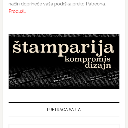
način doprineće vaša podrška preko Patreona.
Produži…
PRETRAGA SAJTA
Search