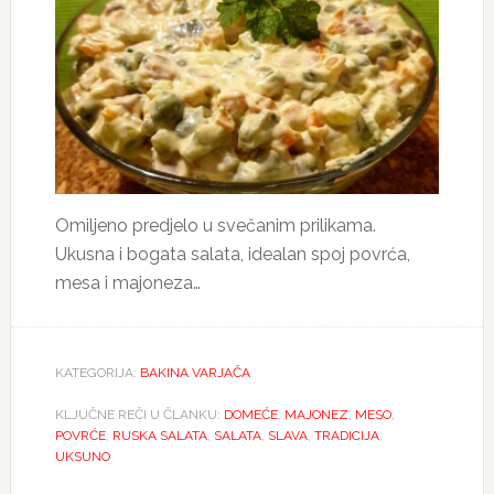
Omiljeno predjelo u svečanim prilikama.
Ukusna i bogata salata, idealan spoj povrća,
mesa i majoneza…
KATEGORIJA:
BAKINA VARJAČA
KLJUČNE REČI U ČLANKU:
DOMEĆE
,
MAJONEZ
,
MESO
,
POVRĆE
,
RUSKA SALATA
,
SALATA
,
SLAVA
,
TRADICIJA
,
UKSUNO