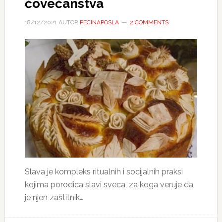
čovečanstva
18/12/2021
AUTOR
PECINAPOSLA
2 COMMENTS
Slava je kompleks ritualnih i socijalnih praksi
kojima porodica slavi sveca, za koga veruje da
je njen zaštitnik…