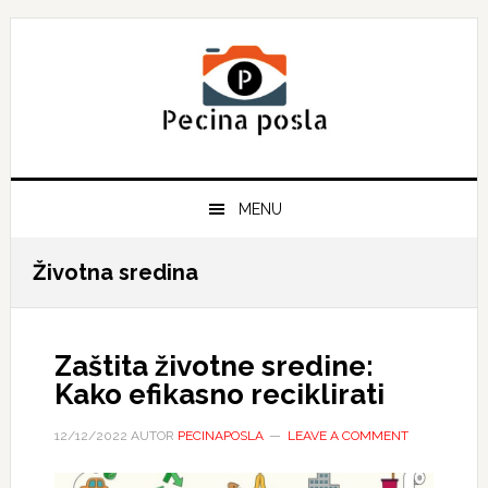
Skip
Skip
Skip
to
to
to
primary
main
primary
navigation
content
sidebar
MENU
Životna sredina
Zaštita životne sredine:
Kako efikasno reciklirati
12/12/2022
AUTOR
PECINAPOSLA
LEAVE A COMMENT