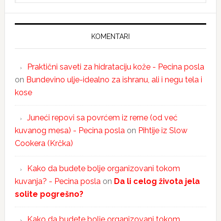
KOMENTARI
Praktični saveti za hidrataciju kože - Pecina posla
on
Bundevino ulje-idealno za ishranu, ali i negu tela i
kose
Juneći repovi sa povrćem iz rerne (od već
kuvanog mesa) - Pecina posla
on
Pihtije iz Slow
Cookera (Krčka)
Kako da budete bolje organizovani tokom
kuvanja? - Pecina posla
on
Da li celog života jela
solite pogrešno?
Kako da budete bolje organizovani tokom