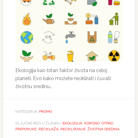
Ekologija kao bitan faktor života na celoj
planeti. Evo kako možete reciklirati i čuvati
životnu sredinu…
KATEGORIJA:
PROMO
KLJUČNE REČI U ČLANKU:
EKOLOGIJA
,
KORISNO
,
OTPAD
,
PREPORUKE
,
RECIKLAŽA
,
RECIKLIRANJE
,
ŽIVOTNA SREDINA