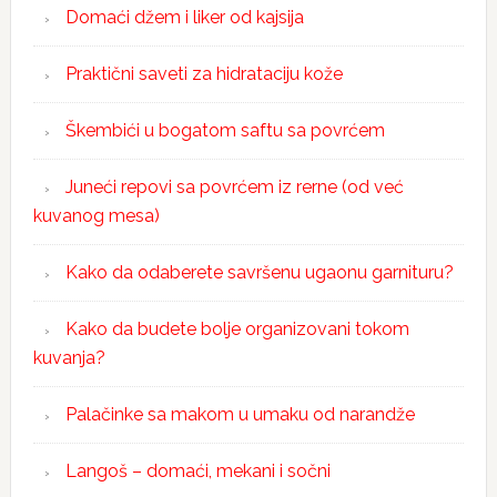
Domaći džem i liker od kajsija
Praktični saveti za hidrataciju kože
Škembići u bogatom saftu sa povrćem
Juneći repovi sa povrćem iz rerne (od već
kuvanog mesa)
Kako da odaberete savršenu ugaonu garnituru?
Kako da budete bolje organizovani tokom
kuvanja?
Palačinke sa makom u umaku od narandže
Langoš – domaći, mekani i sočni