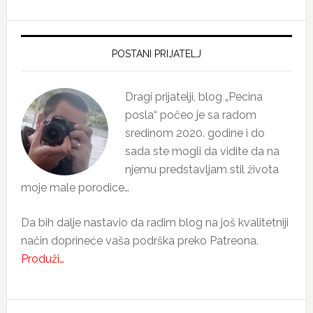
Primary
Sidebar
POSTANI PRIJATELJ
Dragi prijatelji, blog „Pecina
posla“ počeo je sa radom
sredinom 2020. godine i do
sada ste mogli da vidite da na
njemu predstavljam stil života
moje male porodice…
Da bih dalje nastavio da radim blog na još kvalitetniji
način doprineće vaša podrška preko Patreona.
Produži…