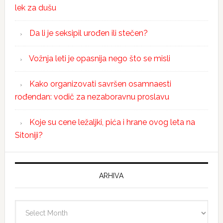
lek za dušu
Da li je seksipil urođen ili stečen?
Vožnja leti je opasnija nego što se misli
Kako organizovati savršen osamnaesti
rođendan: vodič za nezaboravnu proslavu
Koje su cene ležaljki, pića i hrane ovog leta na
Sitoniji?
ARHIVA
Arhiva