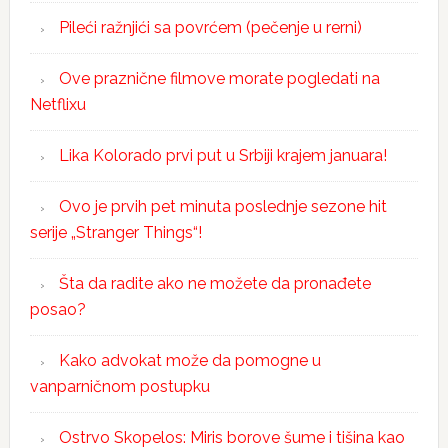
Pileći ražnjići sa povrćem (pečenje u rerni)
Ove praznične filmove morate pogledati na
Netflixu
Lika Kolorado prvi put u Srbiji krajem januara!
Ovo je prvih pet minuta poslednje sezone hit
serije „Stranger Things“!
Šta da radite ako ne možete da pronađete
posao?
Kako advokat može da pomogne u
vanparničnom postupku
Ostrvo Skopelos: Miris borove šume i tišina kao