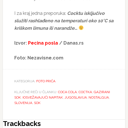
I za kraj jedna preporuka:
Cocktu isključivo
služiti rashlađeno na temperaturi oko 10°C sa
kriškom limuna ili narandže…
Izvor:
Pecina posla
/ Danas.rs
Foto: Nezavisne.com
KATEGORIJA:
FOTO PRIĆA
KLJUČNE REČI U ČLANKU:
COCA COLA
,
COCTKA
,
GAZIRANI
SOK
,
IOSVEŽAVAJUĆI NAPITAK
,
JUGOSLAVIJA
,
NOSTALGIJA
,
SLOVENIJA
,
SOK
Reader
Trackbacks