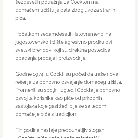
šezdesetih potražnja za Cocktom na
domaćem tržištu je pala zbog uvoza stranih
pića.
Početkom sedamdesetih, istovremeno, na
jugoslovensko tržište agresivno prodiru ovi
svetski brendovi koji su direktna posledica
opadanja prodaje i proizvodnje.
Godine 1974. u Cockti su počeli da traže nova
rešenja za ponovno osvajanje domaćeg tržišta.
Promenili su spoljni izgled i Cockta je ponovno
osvojila korisnike kao piće od prirodnih
sastojaka koje gasi žeđ, pije se sa ledom i
domaće je piće s tradicijom.
Tih godina nastaje prepoznatljiv slogan: