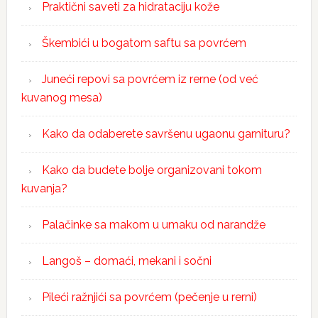
Praktični saveti za hidrataciju kože
Škembići u bogatom saftu sa povrćem
Juneći repovi sa povrćem iz rerne (od već
kuvanog mesa)
Kako da odaberete savršenu ugaonu garnituru?
Kako da budete bolje organizovani tokom
kuvanja?
Palačinke sa makom u umaku od narandže
Langoš – domaći, mekani i sočni
Pileći ražnjići sa povrćem (pečenje u rerni)