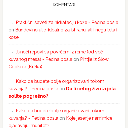
KOMENTARI
Praktični saveti za hidrataciju kože - Pecina posla
on
Bundevino ulje-idealno za ishranu, ali i negu tela i
kose
Juneći repovi sa povrćem iz rerne (od već
kuvanog mesa) - Pecina posla
on
Pihtije iz Slow
Cookera (Krčka)
Kako da budete bolje organizovani tokom
kuvanja? - Pecina posla
on
Da li celog života jela
solite pogrešno?
Kako da budete bolje organizovani tokom
kuvanja? - Pecina posla
on
Koje jesenje namirnice
ojačavaju imunitet?