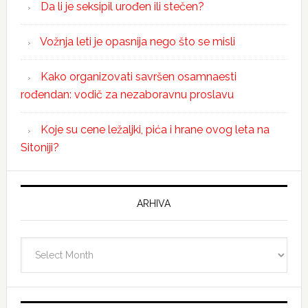
Da li je seksipil urođen ili stečen?
Vožnja leti je opasnija nego što se misli
Kako organizovati savršen osamnaesti
rođendan: vodič za nezaboravnu proslavu
Koje su cene ležaljki, pića i hrane ovog leta na
Sitoniji?
ARHIVA
Arhiva