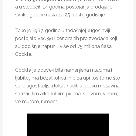
a u sledećih 14 godina postojanja prodaja je
svake godine rasla za 25 odsto godišnje.
Tako je 1967. godine u tadašnjoj Jugoslaviji
postojalo već 90 licenciranih proizvođača koji
su godišnje napunili više od 75 miliona flaša
Cockte.
Cockta je oduvek bila namenjena mladima i
ljubiteljima bezalkoholnih pića uprkos tome što
su je ugostiteljski lokali nudili u obliku mešavina
s različitim alkoholnim pićima: s pivom, vinom,
vermutom, rumom…