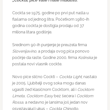
„Cockta, piće vaše i naše mladosti.
“
Cockta se 1975. godine po prvi put našla u
flašama od jednog litra. Početkom 1980-ih
godina cockta je dostigla prodaju od 37
miliona litara godišnje.
Sredinom 90-ih punjenje je preuzela firma
Slovenijavino
, a prodaja ovog pića ponovo
počinje da raste. Godine 2000. firma
Kolinska
je
postala novi vlasnik cockte.
Novo piće slično Cockti –
Cockta
Light
, nastalo
je 2005. Ljubitelji ovog soka mogu danas
ugasiti žeđ klasičnom Cocktom, ali i
Cocktom
Limeta, Cocktom Easy
bez šećera i
Cocktom
Rossa
, a nedavno je lansirna još jedan nov
osvežavajući ukus –
Cockt
a Chinotto
.