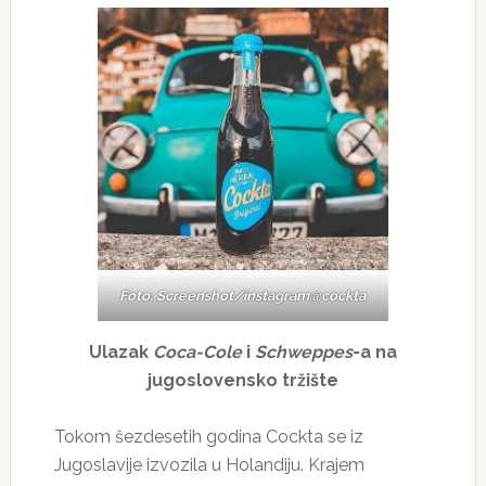
Foto: Screenshot/instagram@cockta
Ulazak
Coca-Cole
i
Schweppes
-a na
jugoslovensko tržište
Tokom šezdesetih godina Cockta se iz
Jugoslavije izvozila u Holandiju. Krajem