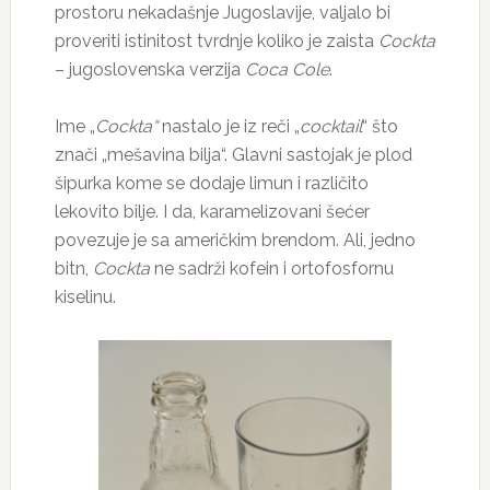
prostoru nekadašnje Jugoslavije, valjalo bi
proveriti istinitost tvrdnje koliko je zaista
Cockta
– jugoslovenska verzija
Coca Cole
.
Ime „
Cockta“
nastalo je iz reči „
cocktail
“ što
znači „mešavina bilja“. Glavni sastojak je plod
šipurka kome se dodaje limun i različito
lekovito bilje. I da, karamelizovani šećer
povezuje je sa američkim brendom. Ali, jedno
bitn,
Cockta
ne sadrži kofein i ortofosfornu
kiselinu.