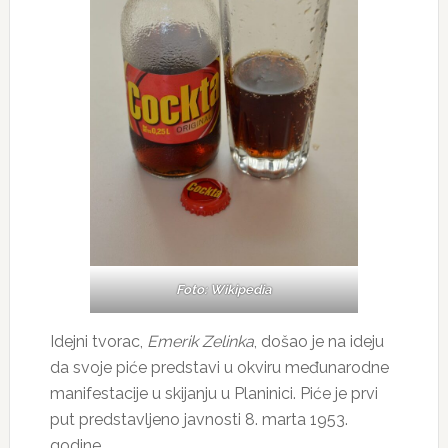
Foto: Wikipedia
Idejni tvorac,
Emerik Zelinka
, došao je na ideju
da svoje piće predstavi u okviru međunarodne
manifestacije u skijanju u Planinici. Piće je prvi
put predstavljeno javnosti 8. marta 1953.
godine.