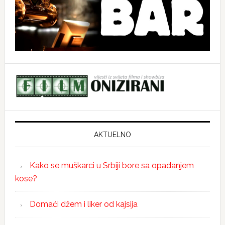
AKTUELNO
Kako se muškarci u Srbiji bore sa opadanjem
kose?
Domaći džem i liker od kajsija