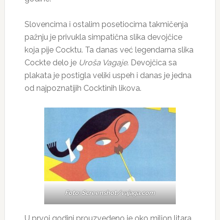
Slovencima i ostalim posetiocima takmičenja
pažnju je privukla simpatična slika devojčice
koja pije Cocktu. Ta danas već legendarna slika
Cockte delo je
Uroša Vagaje
. Devojčica sa
plakata je postigla veliki uspeh i danas je jedna
od najpoznatijih Cocktinih likova.
Foto: Screenshot/vajaga.com
U prvoj godini prouzvedeno je oko milion litara,