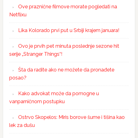
Ove praznične filmove morate pogledati na
Netflixu
Lika Kolorado prvi put u Srbiji krajem januara!
Ovo je prvih pet minuta poslednje sezone hit
serije „Stranger Things“!
Šta da radite ako ne možete da pronađete
posao?
Kako advokat može da pomogne u
vanparničnom postupku
Ostrvo Skopelos: Miris borove šume i tišina kao
lek za dušu