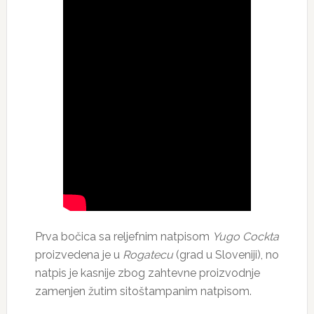
Prva bočica sa reljefnim natpisom
Yugo Cockta
proizvedena je u
Rogatecu
(grad u Sloveniji), no
natpis je kasnije zbog zahtevne proizvodnje
zamenjen žutim sitoštampanim natpisom.