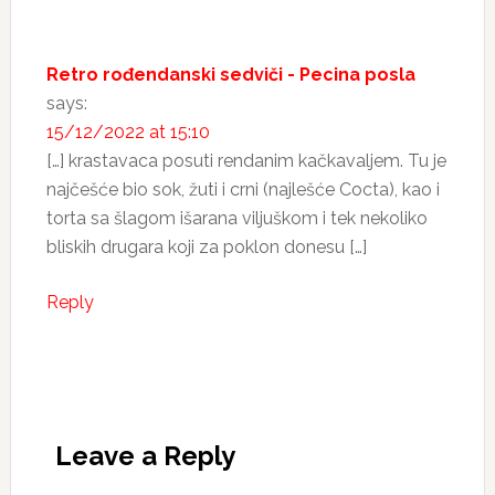
Interactions
Retro rođendanski sedviči - Pecina posla
says:
15/12/2022 at 15:10
[…] krastavaca posuti rendanim kačkavaljem. Tu je
najčešće bio sok, žuti i crni (najlešće Cocta), kao i
torta sa šlagom išarana viljuškom i tek nekoliko
bliskih drugara koji za poklon donesu […]
Reply
Leave a Reply