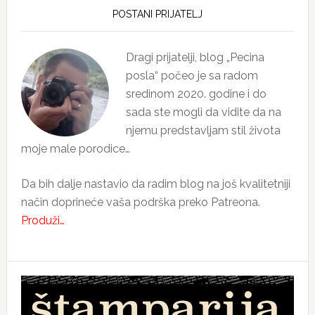
Sidebar
POSTANI PRIJATELJ
Dragi prijatelji, blog „Pecina
posla“ počeo je sa radom
sredinom 2020. godine i do
sada ste mogli da vidite da na
njemu predstavljam stil života
moje male porodice…
Da bih dalje nastavio da radim blog na još kvalitetniji
način doprineće vaša podrška preko Patreona.
Produži…