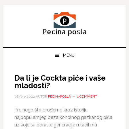
Skip
Skip
Skip
to
to
to
primary
main
primary
navigation
content
sidebar
MENU
Da li je Cockta piće i vaše
mladosti?
08/03/2022
AUTOR
PECINAPOSLA
1 COMMENT
Pre nego što prođemo kroz istoriju
najpopularnijeg bezalkoholnog gaziranog pića,
uz koje su odrasle generacije mladih na