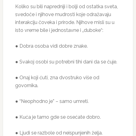
Koliko su bili napredniji i bolji od ostatka sveta,
svedoče i njihove mudrosti koje odražavaju
interakciju čoveka i prirode. Njihove misli su u
isto vreme bile i jednostavne i „duboke“:
● Dobra osoba vidi dobre znake.
● Svakoj osobi su potrebni tihi dani da se čuje.
● Onaj koji ćuti, zna dvostruko više od
govornika.
● “Neophodno je” – samo umreti.
● Kuća je tamo gde se osećate dobro.
● Ljudi se razbole od neispunjenih želja.