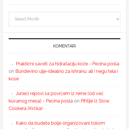
Arhiva
KOMENTARI
Praktični saveti za hidrataciju kože - Pecina posla
on
Bundevino ulje-idealno za ishranu, ali i negu tela i
kose
Juneći repovi sa povrćem iz rerne (od već
kuvanog mesa) - Pecina posla
on
Pihtije iz Slow
Cookera (Krčka)
Kako da budete bolje organizovani tokom