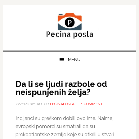
Skip
Skip
Skip
to
to
to
primary
main
primary
navigation
content
sidebar
MENU
Da li se ljudi razbole od
neispunjenih želja?
22/11/2021
AUTOR
PECINAPOSLA
1 COMMENT
Indijanci su greškom dobili ovo ime. Naime,
evropski pomorci su smatrali da su
prekoatlantske zemlje koje su otkrili u stvari