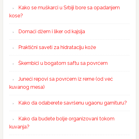
Kako se muškarci u Srbiji bore sa opadanjem
kose?
Domaći džem i liker od kajsija
Praktični saveti za hidrataciju kože
Škembići u bogatom saftu sa povrćem
Juneći repovi sa povrćem iz rerne (od već
kuvanog mesa)
Kako da odaberete savršenu ugaonu garnituru?
Kako da budete bolje organizovani tokom
kuvanja?