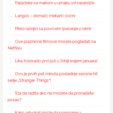
Palačinke sa makom u umaku od narandže
Langoš – domaći, mekani i sočni
Pileći ražnjići sa povrćem (pečenje u rerni)
Ove praznične filmove morate pogledati na
Netflixu
Lika Kolorado prvi put u Srbiji krajem januara!
Ovo je prvih pet minuta poslednje sezone hit
serije „Stranger Things“!
Šta da radite ako ne možete da pronađete
posao?
Kako advokat može da pomogne u