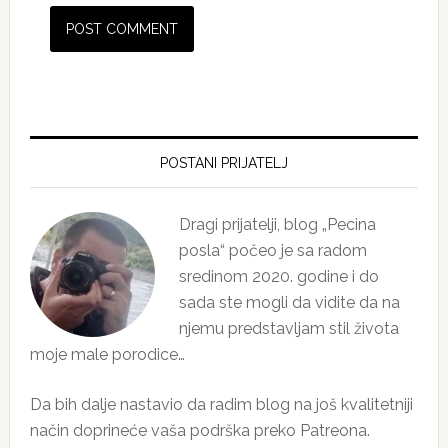
Primary
Sidebar
POSTANI PRIJATELJ
Dragi prijatelji, blog „Pecina
posla“ počeo je sa radom
sredinom 2020. godine i do
sada ste mogli da vidite da na
njemu predstavljam stil života
moje male porodice…
Da bih dalje nastavio da radim blog na još kvalitetniji
način doprineće vaša podrška preko Patreona.