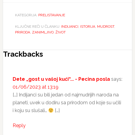
KATEGORIJA:
PRELISTAVANJE
KLJUČNE REČI U ČLANKU:
INDIJANCI
,
ISTORIJA
,
MUDROST
,
PRIRODA
,
ZANIMLJIVO
,
ŽIVOT
Reader
Trackbacks
Interactions
Dete „gost u vašoj kući“... - Pecina posla
says:
01/06/2023 at 13:19
[…] Indijanci su bili jedan od najmudrijih naroda na
planeti, uvek u dodiru sa prirodom od koje su učili
i koju su slušali…
[…]
Reply