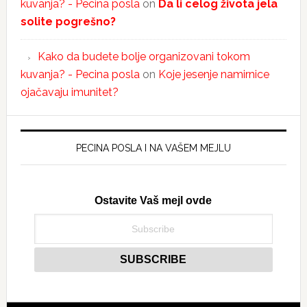
kuvanja? - Pecina posla
on
Da li celog života jela
solite pogrešno?
Kako da budete bolje organizovani tokom
kuvanja? - Pecina posla
on
Koje jesenje namirnice
ojačavaju imunitet?
PECINA POSLA I NA VAŠEM MEJLU
Ostavite Vaš mejl ovde