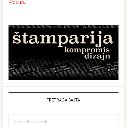
Produži…
PRETRAGA SAJTA
Search
this