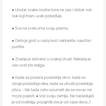
● Unutar svake osobe bore se zao i dobar vuk.
Vuk koji hrani, uvek pobeđuje.
● Sve na svetu ima svoju pesmu.
● Dete je gost u vašoj kući: nahranite, naučite i
pustite.
● Znanje je skriveno u svakoj stvari. Nekada je
ceo svet bio knjiga.
● Kada se poseče poslednje drvo, kada se
otruje poslednja reka, kada se uhvati poslednja
ptica – tek tada ćete razumeti da se novac ne
može pojesti. ● Voli svoju zemlju. Ne nasleđuješ
je od roditelja, pozajmili ste je od vaše dece…;)