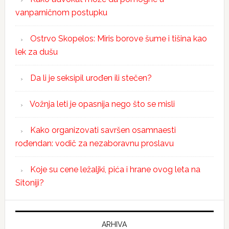
vanparničnom postupku
Ostrvo Skopelos: Miris borove šume i tišina kao
lek za dušu
Da li je seksipil urođen ili stečen?
Vožnja leti je opasnija nego što se misli
Kako organizovati savršen osamnaesti
rođendan: vodič za nezaboravnu proslavu
Koje su cene ležaljki, pića i hrane ovog leta na
Sitoniji?
ARHIVA