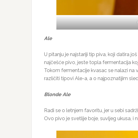
Ale
U pitanju je najstariji tip piva, koji datir
najčešće pivo, jeste topla fermentacija 
Tokom fermentacije kvasac se nalazi na vrh
različiti tipovi Ale-a, a o najpoznatijim sle
Blonde Ale
Radi se o letnjem favoritu, jer u sebi sadr
Ovo pivo je svetlije boje, suvljeg ukusa, i n