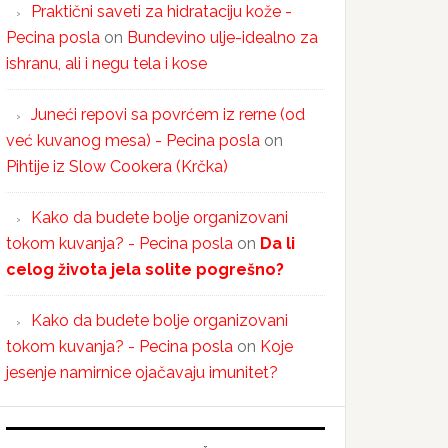
Praktični saveti za hidrataciju kože -
Pecina posla
on
Bundevino ulje-idealno za
ishranu, ali i negu tela i kose
Juneći repovi sa povrćem iz rerne (od
već kuvanog mesa) - Pecina posla
on
Pihtije iz Slow Cookera (Krčka)
Kako da budete bolje organizovani
tokom kuvanja? - Pecina posla
on
Da li
celog života jela solite pogrešno?
Kako da budete bolje organizovani
tokom kuvanja? - Pecina posla
on
Koje
jesenje namirnice ojačavaju imunitet?