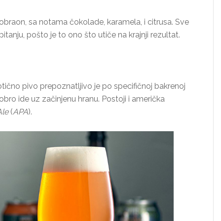
obraon, sa notama čokolade, karamela, i citrusa. Sve
tanju, pošto je to ono što utiče na krajnji rezultat.
otično pivo prepoznatljivo je po specifičnoj bakrenoj
dobro ide uz začinjenu hranu. Postoji i američka
Ale
(
APA
).