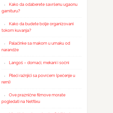
Kako da odaberete savršenu ugaonu
garnituru?
Kako da budete bolje organizovani
tokom kuvanja?
Palačinke sa makom u umaku od
narandže
Langoš – domaći, mekani i sočni
Pileći ražnjići sa povrćem (pečenje u
rerni)
Ove praznične filmove morate
pogledati na Netflixu