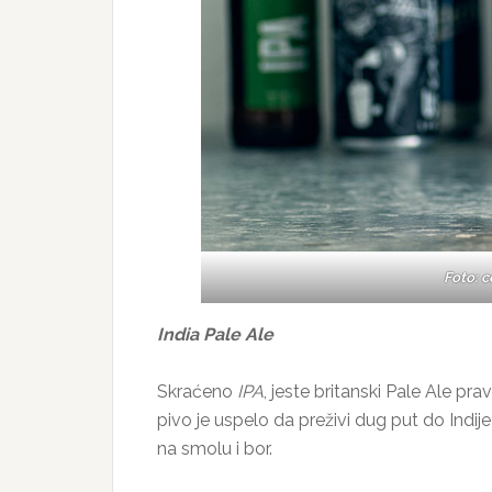
Foto: 
India Pale Ale
Skraćeno
IPA
, jeste britanski Pale Ale p
pivo je uspelo da preživi dug put do Indi
na smolu i bor.