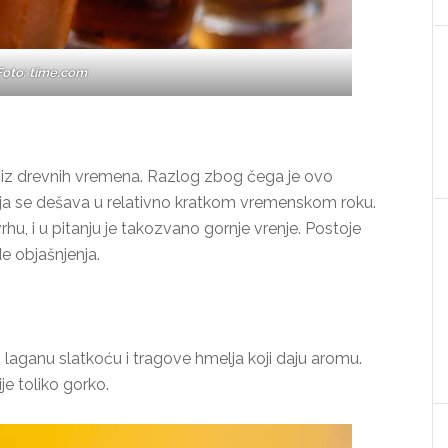
Foto: time.com
a još iz drevnih vremena. Razlog zbog čega je ovo
koja se dešava u relativno kratkom vremenskom roku.
u, i u pitanju je takozvano gornje vrenje. Postoje
de objašnjenja.
ži laganu slatkoću i tragove hmelja koji daju aromu.
ije toliko gorko.