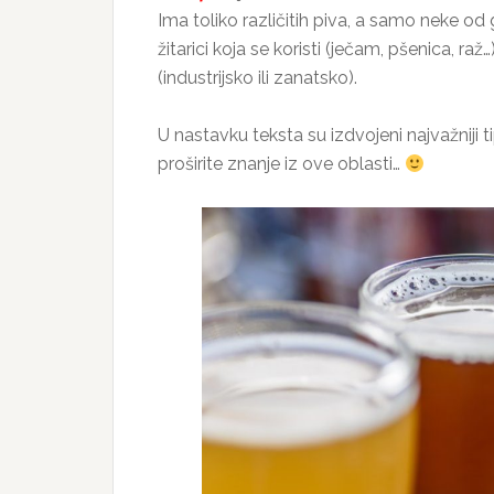
Ima toliko različitih piva, a samo neke od 
žitarici koja se koristi (ječam, pšenica, raž
(industrijsko ili zanatsko).
U nastavku teksta su izdvojeni najvažniji ti
proširite znanje iz ove oblasti…