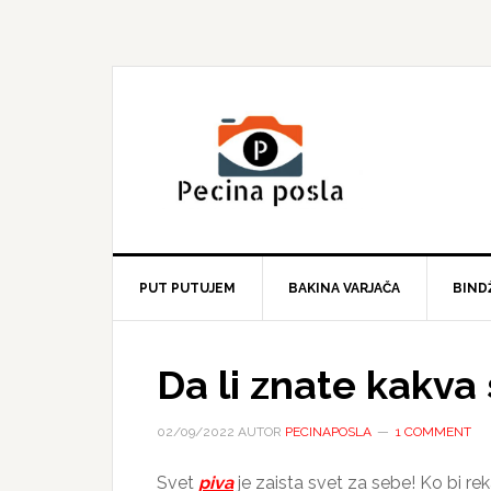
Skip
Skip
Skip
to
to
to
primary
main
primary
navigation
content
sidebar
PUT PUTUJEM
BAKINA VARJAČA
BIND
Da li znate kakva
02/09/2022
AUTOR
PECINAPOSLA
1 COMMENT
Svet
piva
je zaista svet za sebe! Ko bi rek