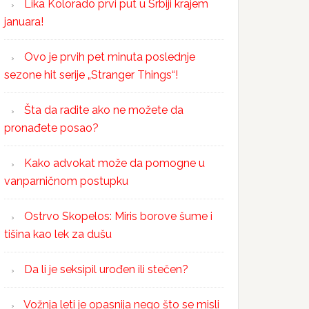
Lika Kolorado prvi put u Srbiji krajem
januara!
Ovo je prvih pet minuta poslednje
sezone hit serije „Stranger Things“!
Šta da radite ako ne možete da
pronađete posao?
Kako advokat može da pomogne u
vanparničnom postupku
Ostrvo Skopelos: Miris borove šume i
tišina kao lek za dušu
Da li je seksipil urođen ili stečen?
Vožnja leti je opasnija nego što se misli