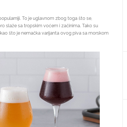
popularniji. To je uglavnom zbog toga što se,
ro slaže sa tropskim voćem i začinima. Tako su
 kao što je nemačka varijanta ovog piva sa morskom