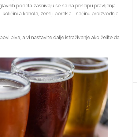
glavnih podela zasnivaju se na na principu pravljenja,
…), količini alkohola, zemlji porekla, i načinu proizvodnje
povi piva, a vi nastavite dalje istraživanje ako želite da