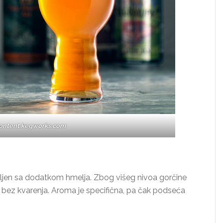
content.kegworks.com
ravljen sa dodatkom hmelja. Zbog višeg nivoa gorčine
je bez kvarenja. Aroma je specifična, pa čak podseća