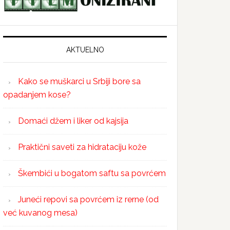
AKTUELNO
Kako se muškarci u Srbiji bore sa
opadanjem kose?
Domaći džem i liker od kajsija
Praktični saveti za hidrataciju kože
Škembići u bogatom saftu sa povrćem
Juneći repovi sa povrćem iz rerne (od
već kuvanog mesa)