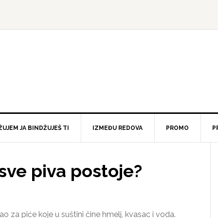
ŽUJEM JA BINDŽUJEŠ TI
IZMEĐU REDOVA
PROMO
P
 sve piva postoje?
ao za piće koje u suštini čine hmelj, kvasac i voda.