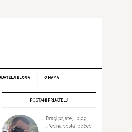
RIJATELJI BLOGA
O NAMA
Primary
Sidebar
POSTANI PRIJATELJ
Dragi prijatelji, blog
„Pecina posla“ počeo