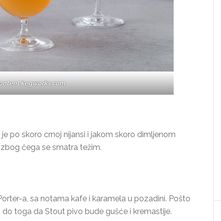
content.kegworks.com
v je po skoro crnoj nijansi i jakom skoro dimljenom
a, zbog čega se smatra težim.
orter-a, sa notama kafe i karamela u pozadini. Pošto
 do toga da Stout pivo bude gušće i kremastije.