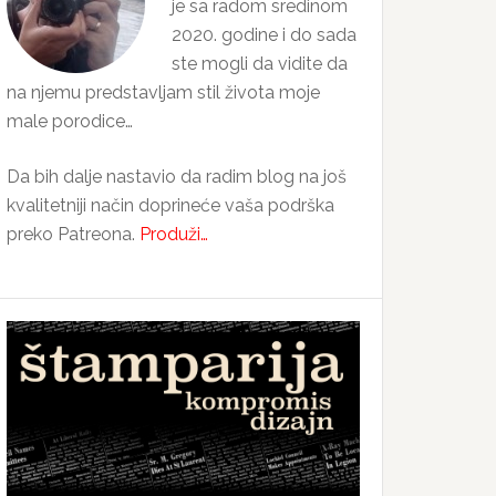
je sa radom sredinom
2020. godine i do sada
ste mogli da vidite da
na njemu predstavljam stil života moje
male porodice…
Da bih dalje nastavio da radim blog na još
kvalitetniji način doprineće vaša podrška
preko Patreona.
Produži…