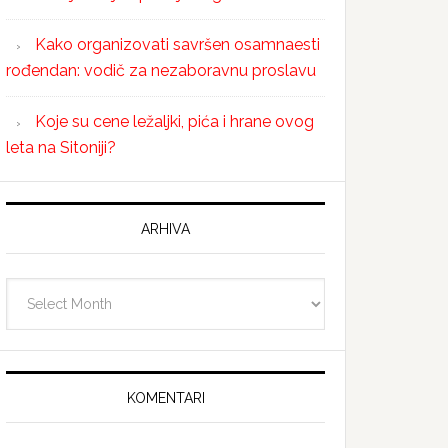
Kako organizovati savršen osamnaesti
rođendan: vodič za nezaboravnu proslavu
Koje su cene ležaljki, pića i hrane ovog
leta na Sitoniji?
ARHIVA
Arhiva
KOMENTARI