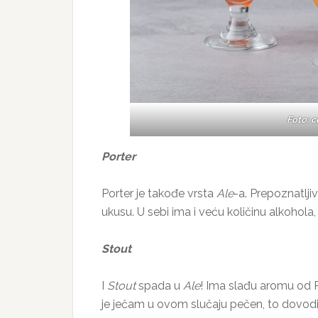
Foto: 
Porter
Porter je takođe vrsta
Ale
-a. Prepoznatlji
ukusu. U sebi ima i veću količinu alkohol
Stout
I
Stout
spada u
Ale
! Ima slađu aromu od P
je ječam u ovom slučaju pečen, to dovodi