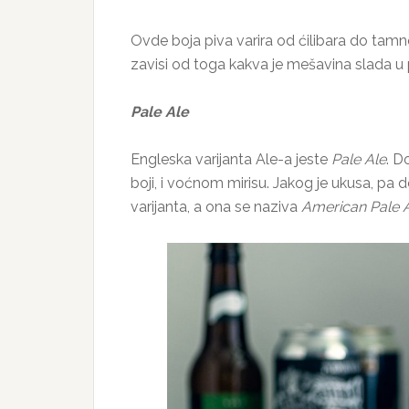
Ovde boja piva varira od ćilibara do tamn
zavisi od toga kakva je mešavina slada u pi
Pale Ale
Engleska varijanta Ale-a jeste
Pale Ale
. D
boji, i voćnom mirisu. Jakog je ukusa, pa 
varijanta, a ona se naziva
American Pale 