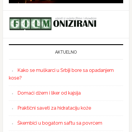
AKTUELNO
Kako se muškarci u Srbiji bore sa opadanjem
kose?
Domaći džem i liker od kajsija
Praktični saveti za hidrataciju kože
Škembići u bogatom saftu sa povrćem