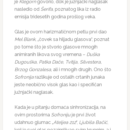
je
Klegorn
govorio, dok je južnjački naglasak
nasledio od
Šerifa
, poznatog lika iz radio
emisija tridesetih godina prošlog veka.
Glas je ovom harizmatičnom petlu prvi dao
Mel Blank
, „čovek sa hiljadu glasova“, poznat
po tome što je stvorio glasove mnogih
animiranih likova svog vremena –
Duška
Dugouška, Patka Dače, Tvitija, Silvestera,
Brzog Gonzalesa
, ali i mnogih drugih. Ono što
Sofronija
razlikuje od ostalih crtanih junaka
jeste neobično visok glas kao i specifičan
južnjački naglasak.
Kada je u pitanju domaća sinhronizacija, na
ovim prostorima
Sofroniju
je prvi život
udahnuo glumac „
Ateljea 212
“,
Ljubiša Bačić
,
koji je svoj glas pozajmljivao svim krupnim, a i