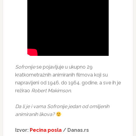
Sofronije
se pojavljuje u ukupno 29
kratkometražnih animiranih filmova koji su
napravljeni od 1946. do 1964. godine, a sve ih je
režirao
Robert Makimson
.
Da li je i vama Sofronije jedan od omiljenih
animiranih likova?
Izvor:
Pecina posla
/ Danas.rs