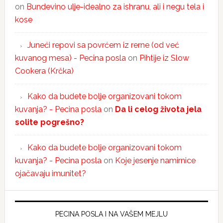
on
Bundevino ulje-idealno za ishranu, ali i negu tela i
kose
Juneći repovi sa povrćem iz rerne (od već
kuvanog mesa) - Pecina posla
on
Pihtije iz Slow
Cookera (Krčka)
Kako da budete bolje organizovani tokom
kuvanja? - Pecina posla
on
Da li celog života jela
solite pogrešno?
Kako da budete bolje organizovani tokom
kuvanja? - Pecina posla
on
Koje jesenje namirnice
ojačavaju imunitet?
PECINA POSLA I NA VAŠEM MEJLU