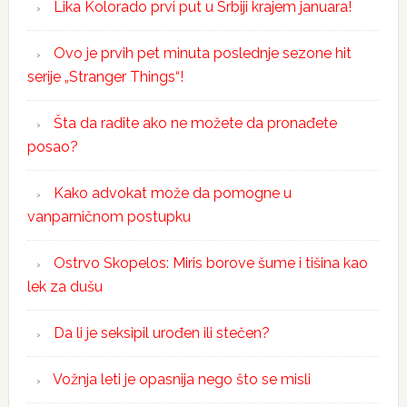
Lika Kolorado prvi put u Srbiji krajem januara!
Ovo je prvih pet minuta poslednje sezone hit
serije „Stranger Things“!
Šta da radite ako ne možete da pronađete
posao?
Kako advokat može da pomogne u
vanparničnom postupku
Ostrvo Skopelos: Miris borove šume i tišina kao
lek za dušu
Da li je seksipil urođen ili stečen?
Vožnja leti je opasnija nego što se misli