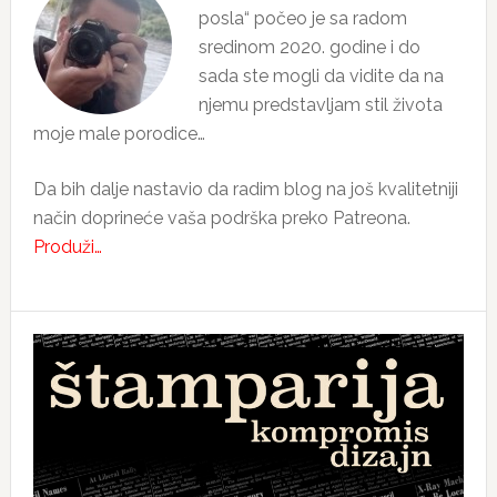
posla“ počeo je sa radom
sredinom 2020. godine i do
sada ste mogli da vidite da na
njemu predstavljam stil života
moje male porodice…
Da bih dalje nastavio da radim blog na još kvalitetniji
način doprineće vaša podrška preko Patreona.
Produži…