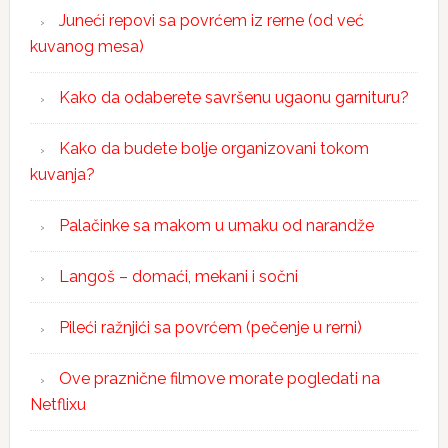
Juneći repovi sa povrćem iz rerne (od već
kuvanog mesa)
Kako da odaberete savršenu ugaonu garnituru?
Kako da budete bolje organizovani tokom
kuvanja?
Palačinke sa makom u umaku od narandže
Langoš – domaći, mekani i sočni
Pileći ražnjići sa povrćem (pečenje u rerni)
Ove praznične filmove morate pogledati na
Netflixu