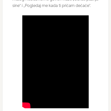
sine“ i „Pogledaj me kada ti pričam dečače“.