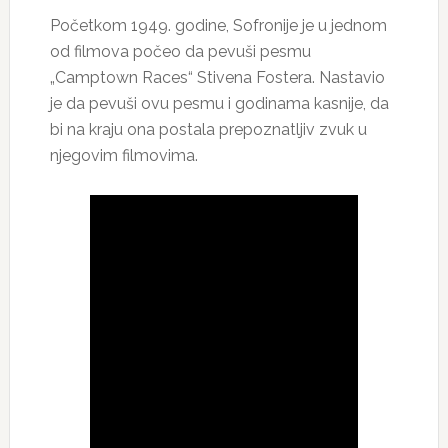
Početkom 1949. godine, Sofronije je u jednom
od filmova počeo da pevuši pesmu
„Camptown Races“ Stivena Fostera. Nastavio
je da pevuši ovu pesmu i godinama kasnije, da
bi na kraju ona postala prepoznatljiv zvuk u
njegovim filmovima.