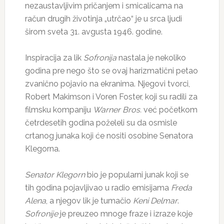
nezaustavljivim pričanjem i smicalicama na
račun drugih životinja „utrčao“ je u srca ljudi
širom sveta 31. avgusta 1946. godine.
Inspiracija za lik
Sofronija
nastala je nekoliko
godina pre nego što se ovaj harizmatični petao
zvanično pojavio na ekranima. Njegovi tvorci,
Robert Makimson i Voren Foster, koji su radili za
filmsku kompaniju
Warner Bros.
već početkom
četrdesetih godina poželeli su da osmisle
crtanog junaka koji će nositi osobine Senatora
Klegorna.
Senator Klegorn
bio je popularni junak koji se
tih godina pojavljivao u radio emisijama
Freda
Alena
, a njegov lik je tumačio
Keni Delmar
.
Sofronije
je preuzeo mnoge fraze i izraze koje