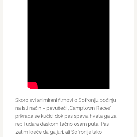
Skoro svi animirani filmovi o Sofroniju počinju
na isti način – pevušeći „Camptown Races“
prikrada se kućici dok pas spava, hvata ga za
rep i udara daskom tačno osam puta. Pas
zatim kreće da ga juri, ali Sofronije lako