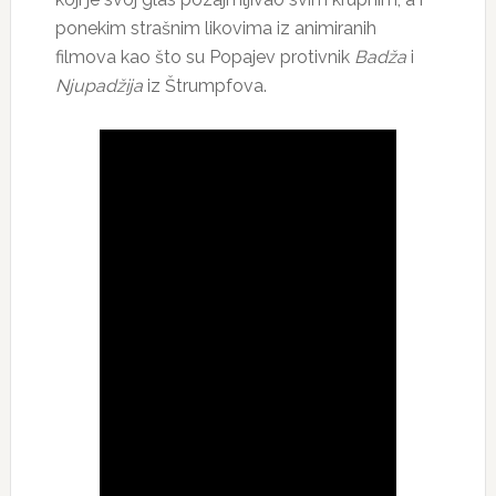
ponekim strašnim likovima iz animiranih
filmova kao što su Popajev protivnik
Badža
i
Njupadžija
iz Štrumpfova.