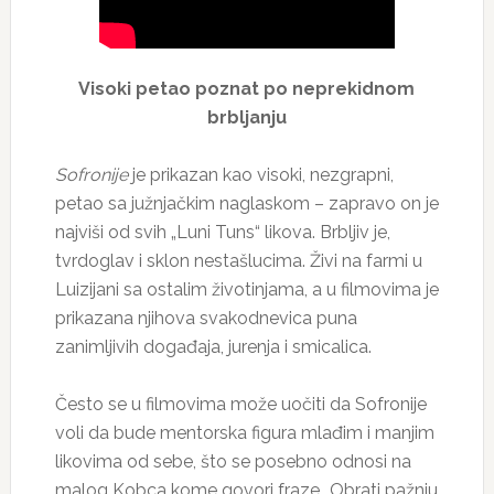
Visoki petao poznat po neprekidnom
brbljanju
Sofronije
je prikazan kao visoki, nezgrapni,
petao sa južnjačkim naglaskom – zapravo on je
najviši od svih „Luni Tuns“ likova. Brbljiv je,
tvrdoglav i sklon nestašlucima. Živi na farmi u
Luizijani sa ostalim životinjama, a u filmovima je
prikazana njihova svakodnevica puna
zanimljivih događaja, jurenja i smicalica.
Često se u filmovima može uočiti da Sofronije
voli da bude mentorska figura mlađim i manjim
likovima od sebe, što se posebno odnosi na
malog Kobca kome govori fraze „Obrati pažnju