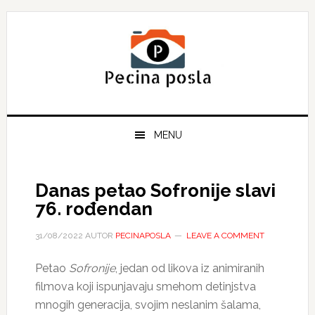
Skip
Skip
Skip
to
to
to
primary
main
primary
navigation
content
sidebar
MENU
Danas petao Sofronije slavi
76. rođendan
31/08/2022
AUTOR
PECINAPOSLA
LEAVE A COMMENT
Petao
Sofronije
, jedan od likova iz animiranih
filmova koji ispunjavaju smehom detinjstva
mnogih generacija, svojim neslanim šalama,