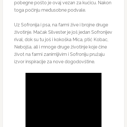
pobegne pošto je ovaj vezan za kućicu. Nakon
toga počinju međusobne podvale.
Uz Sofronija i psa, na farmi žive i brojne druge
životinje. Mačak Silvester je još jedan Sofronijev
rival, dok su tu još i kokoška Mica, ptić Kobac,
Nebojša, ali i mnoge druge životinje koje čine
život na farmi zanimljivim i Sofroniju pružaju
izvor inspiracije za nove dogodovštine.