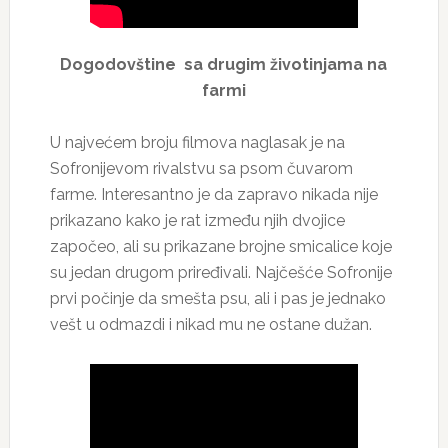
Dogodovštine sa drugim životinjama na
farmi
U najvećem broju filmova naglasak je na
Sofronijevom rivalstvu sa psom čuvarom
farme. Interesantno je da zapravo nikada nije
prikazano kako je rat između njih dvojice
započeo, ali su prikazane brojne smicalice koje
su jedan drugom priređivali. Najčešće Sofronije
prvi počinje da smešta psu, ali i pas je jednako
vešt u odmazdi i nikad mu ne ostane dužan.