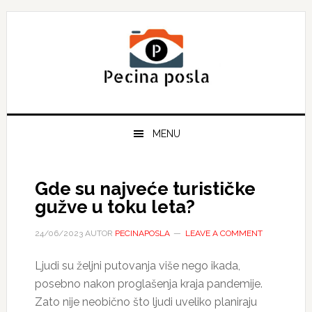
Skip
Skip
Skip
to
to
to
primary
main
primary
navigation
content
sidebar
MENU
Gde su najveće turističke
gužve u toku leta?
24/06/2023
AUTOR
PECINAPOSLA
LEAVE A COMMENT
Ljudi su željni putovanja više nego ikada,
posebno nakon proglašenja kraja pandemije.
Zato nije neobično što ljudi uveliko planiraju