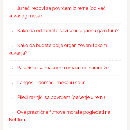
Juneći repovi sa povrćem iz rerne (od već
kuvanog mesa)
Kako da odaberete savršenu ugaonu garnituru?
Kako da budete bolje organizovani tokom
kuvanja?
Palačinke sa makom u umaku od narandže
Langoš – domaći, mekani i sočni
Pileći ražnjići sa povrćem (pečenje u rerni)
Ove praznične filmove morate pogledati na
Netflixu