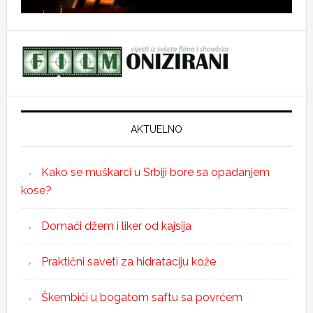
AKTUELNO
Kako se muškarci u Srbiji bore sa opadanjem
kose?
Domaći džem i liker od kajsija
Praktični saveti za hidrataciju kože
Škembići u bogatom saftu sa povrćem