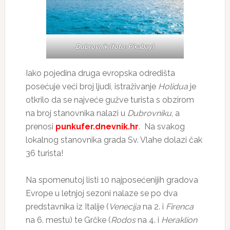
Dubrovnik (foto: Pixabay)
Iako pojedina druga evropska odredišta
posećuje veći broj ljudi, istraživanje
Holidua
je
otkrilo da se najveće gužve turista s obzirom
na broj stanovnika nalazi u
Dubrovniku
, a
prenosi
punkufer.dnevnik.hr
. Na svakog
lokalnog stanovnika grada Sv. Vlahe dolazi čak
36 turista!
Na spomenutoj listi 10 najposećenijih gradova
Evrope u letnjoj sezoni nalaze se po dva
predstavnika iz Italije (
Venecija
na 2. i
Firenca
na 6. mestu) te Grčke (
Rodos
na 4. i
Heraklion