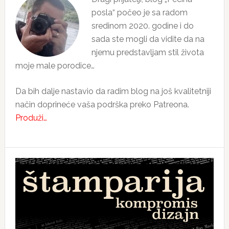
posla“ počeo je sa radom
sredinom 2020. godine i do
sada ste mogli da vidite da na
njemu predstavljam stil života
moje male porodice…
Da bih dalje nastavio da radim blog na još kvalitetniji
način doprineće vaša podrška preko Patreona.
Produži…