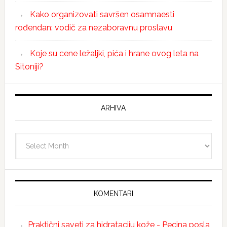
Kako organizovati savršen osamnaesti
rođendan: vodič za nezaboravnu proslavu
Koje su cene ležaljki, pića i hrane ovog leta na
Sitoniji?
ARHIVA
Arhiva
KOMENTARI
Praktični saveti za hidrataciju kože - Pecina posla