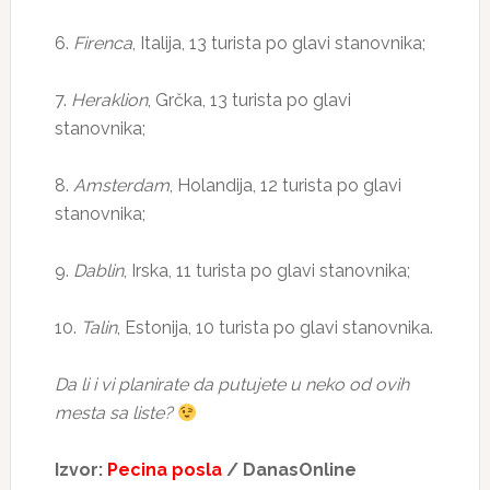
6.
Firenca
, Italija, 13 turista po glavi stanovnika;
7.
Heraklion
, Grčka, 13 turista po glavi
stanovnika;
8.
Amsterdam
, Holandija, 12 turista po glavi
stanovnika;
9.
Dablin
, Irska, 11 turista po glavi stanovnika;
10.
Talin
, Estonija, 10 turista po glavi stanovnika.
Da li i vi planirate da putujete u neko od ovih
mesta sa liste?
Izvor:
Pecina posla
/ DanasOnline