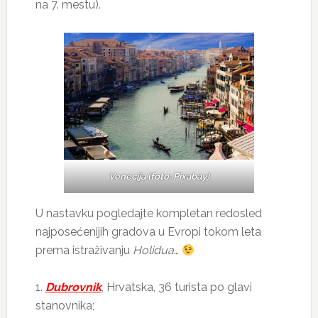
na 7. mestu).
Venecija (foto: Pixabay)
U nastavku pogledajte kompletan redosled
najposećenijih gradova u Evropi tokom leta
prema istraživanju
Holidua
…
1.
Dubrovnik
, Hrvatska, 36 turista po glavi
stanovnika;