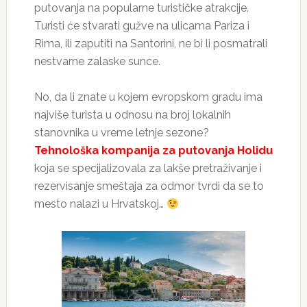
putovanja na popularne turističke atrakcije.
Turisti će stvarati gužve na ulicama Pariza i
Rima, ili zaputiti na Santorini, ne bi li posmatrali
nestvarne zalaske sunce.
No, da li znate u kojem evropskom gradu ima
najviše turista u odnosu na broj lokalnih
stanovnika u vreme letnje sezone?
Tehnološka kompanija za putovanja Holidu
koja se specijalizovala za lakše pretraživanje i
rezervisanje smeštaja za odmor tvrdi da se to
mesto nalazi u Hrvatskoj…