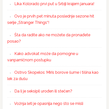
Lika Kolorado prvi put u Srbiji krajem januara!
Ovo je prvih pet minuta poslednje sezone hit
serije „Stranger Things“!
Šta da radite ako ne možete da pronađete
posao?
Kako advokat može da pomogne u
vanparničnom postupku
Ostrvo Skopelos: Miris borove šume i tišina kao
lek za dušu
Da li je seksipil urođen ili stečen?
Vožnja leti je opasnija nego što se misli