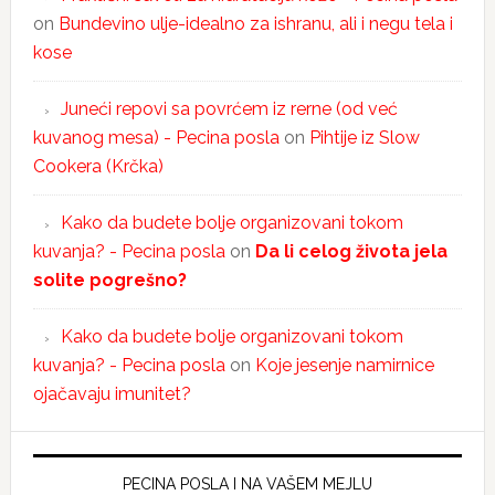
on
Bundevino ulje-idealno za ishranu, ali i negu tela i
kose
Juneći repovi sa povrćem iz rerne (od već
kuvanog mesa) - Pecina posla
on
Pihtije iz Slow
Cookera (Krčka)
Kako da budete bolje organizovani tokom
kuvanja? - Pecina posla
on
Da li celog života jela
solite pogrešno?
Kako da budete bolje organizovani tokom
kuvanja? - Pecina posla
on
Koje jesenje namirnice
ojačavaju imunitet?
PECINA POSLA I NA VAŠEM MEJLU