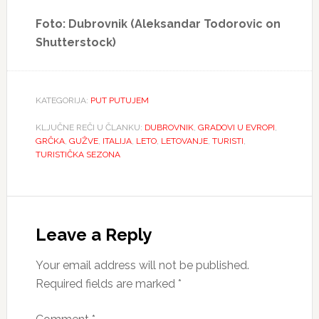
Foto: Dubrovnik (Aleksandar Todorovic on
Shutterstock)
KATEGORIJA:
PUT PUTUJEM
KLJUČNE REČI U ČLANKU:
DUBROVNIK
,
GRADOVI U EVROPI
,
GRČKA
,
GUŽVE
,
ITALIJA
,
LETO
,
LETOVANJE
,
TURISTI
,
TURISTIČKA SEZONA
Reader
Interactions
Leave a Reply
Your email address will not be published.
Required fields are marked
*