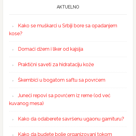
AKTUELNO
Kako se muškarci u Srbiji bore sa opadanjem
kose?
Domaći džem i liker od kajsija
Praktični saveti za hidrataciju kože
Škembići u bogatom saftu sa povrćem
Juneći repovi sa povrćem iz rerne (od već
kuvanog mesa)
Kako da odaberete savršenu ugaonu garnituru?
Kako da budete bolje organizovani tokom