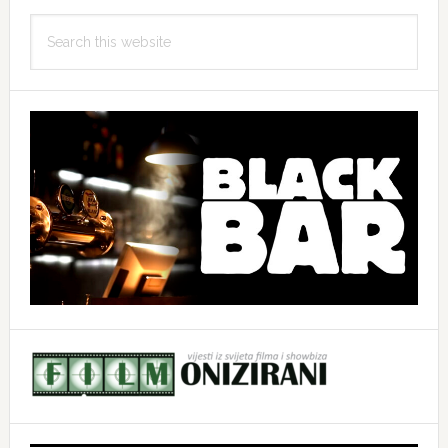
Search
this
website