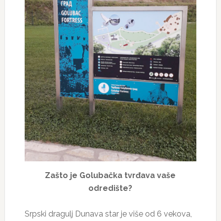
Zašto je Golubačka tvrđava vaše
odredište?
Srpski dragulj Dunava star je više od 6 vekova,