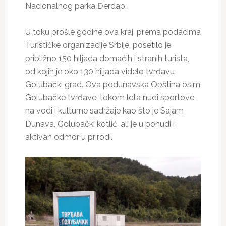
Nacionalnog parka Đerdap.
U toku prošle godine ova kraj, prema podacima
Turističke organizacije Srbije, posetilo je
približno 150 hiljada domaćih i stranih turista,
od kojih je oko 130 hiljada videlo tvrđavu
Golubački grad. Ova podunavska Opština osim
Golubačke tvrđave, tokom leta nudi sportove
na vodi i kulturne sadržaje kao što je Sajam
Dunava, Golubački kotlić, ali je u ponudi i
aktivan odmor u prirodi.