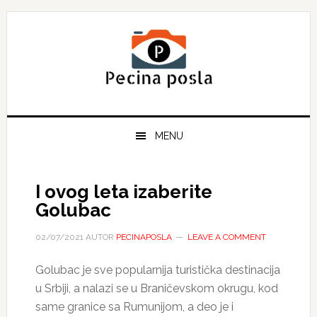
Skip
Skip
Skip
to
to
to
primary
main
primary
navigation
content
sidebar
MENU
I ovog leta izaberite
Golubac
02/07/2021
AUTOR
PECINAPOSLA
LEAVE A COMMENT
Golubac je sve popularnija turistička destinacija
u Srbiji, a nalazi se u Braničevskom okrugu, kod
same granice sa Rumunijom, a deo je i