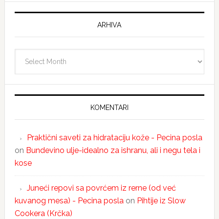
ARHIVA
Arhiva
KOMENTARI
Praktični saveti za hidrataciju kože - Pecina posla
on
Bundevino ulje-idealno za ishranu, ali i negu tela i
kose
Juneći repovi sa povrćem iz rerne (od već
kuvanog mesa) - Pecina posla
on
Pihtije iz Slow
Cookera (Krčka)