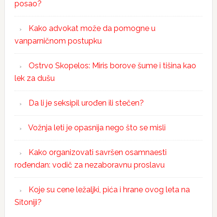
posao?
Kako advokat može da pomogne u
vanparničnom postupku
Ostrvo Skopelos: Miris borove šume i tišina kao
lek za dušu
Da li je seksipil urođen ili stečen?
Vožnja leti je opasnija nego što se misli
Kako organizovati savršen osamnaesti
rođendan: vodič za nezaboravnu proslavu
Koje su cene ležaljki, pića i hrane ovog leta na
Sitoniji?