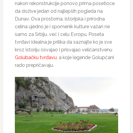
nakon rekonstrukcije ponovo prima posetioce
da dožive jedan od najlepših pogleda na
Dunav. Ova prostorna, istorijska i prirodna
celina ujedno je i spomenik kulture važan ne
samo za Srbiju, već i celu Evropu. Poseta
tvrđavi idealna je prilika da saznajte ko je sve
kroz istoriju osvajao i prisvajao veličanstvenu
Golubačku tvrđavu
, a koje legende Golupčani
rado prepričavaju.