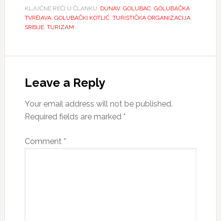
KLJUČNE REČI U ČLANKU:
DUNAV
,
GOLUBAC
,
GOLUBAČKA
TVRĐAVA
,
GOLUBAČKI KOTLIĆ
,
TURISTIČKA ORGANIZACIJA
SRBIJE
,
TURIZAM
Reader
Interactions
Leave a Reply
Your email address will not be published.
Required fields are marked
*
Comment
*