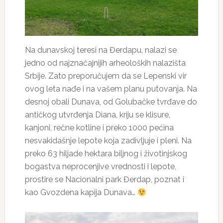
Na dunavskoj teresi na Đerdapu, nalazi se
jedno od najznačajnijih arheoloških nalazišta
Srbije. Zato preporučujem da se Lepenski vir
ovog leta nađe i na vašem planu putovanja. Na
desnoj obali Dunava, od Golubačke tvrđave do
antičkog utvrđenja Diana, kriju se klisure,
kanjoni, rečne kotline i preko 1000 pećina
nesvakidašnje lepote koja zadivljuje i pleni. Na
preko 63 hiljade hektara biljnog i životinjskog
bogastva neprocenjive vrednosti i lepote,
prostire se Nacionalni park Đerdap, poznat i
kao Gvozdena kapija Dunava…