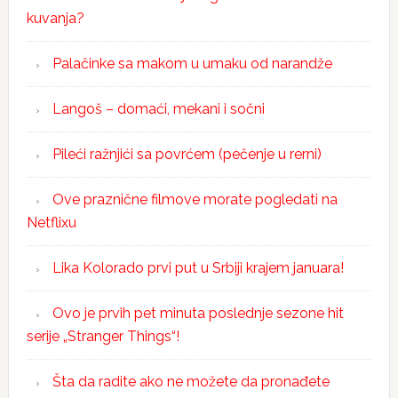
kuvanja?
Palačinke sa makom u umaku od narandže
Langoš – domaći, mekani i sočni
Pileći ražnjići sa povrćem (pečenje u rerni)
Ove praznične filmove morate pogledati na
Netflixu
Lika Kolorado prvi put u Srbiji krajem januara!
Ovo je prvih pet minuta poslednje sezone hit
serije „Stranger Things“!
Šta da radite ako ne možete da pronađete