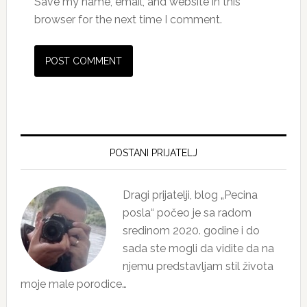
Save my name, email, and website in this
browser for the next time I comment.
Primary
Sidebar
POSTANI PRIJATELJ
Dragi prijatelji, blog „Pecina
posla“ počeo je sa radom
sredinom 2020. godine i do
sada ste mogli da vidite da na
njemu predstavljam stil života
moje male porodice…