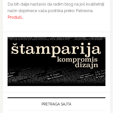
Da bih dalje nastavio da radim blog na još kvalitetniji
način doprineće vaša podrška preko Patreona.
Produži…
PRETRAGA SAJTA