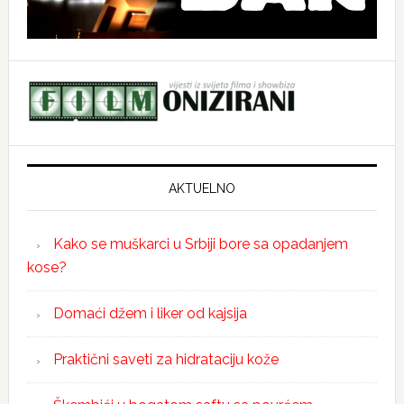
AKTUELNO
Kako se muškarci u Srbiji bore sa opadanjem
kose?
Domaći džem i liker od kajsija
Praktični saveti za hidrataciju kože