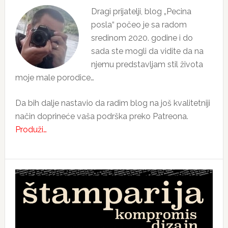
Dragi prijatelji, blog „Pecina
posla“ počeo je sa radom
sredinom 2020. godine i do
sada ste mogli da vidite da na
njemu predstavljam stil života
moje male porodice…
Da bih dalje nastavio da radim blog na još kvalitetniji
način doprineće vaša podrška preko Patreona.
Produži…