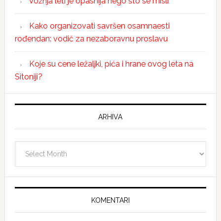
Vožnja leti je opasnija nego što se misli
Kako organizovati savršen osamnaesti
rođendan: vodič za nezaboravnu proslavu
Koje su cene ležaljki, pića i hrane ovog leta na
Sitoniji?
ARHIVA
Arhiva
KOMENTARI