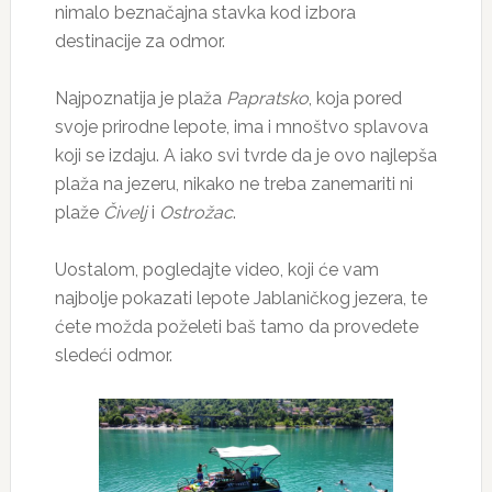
nimalo beznačajna stavka kod izbora
destinacije za odmor.
Najpoznatija je plaža
Papratsko
, koja pored
svoje prirodne lepote, ima i mnoštvo splavova
koji se izdaju. A iako svi tvrde da je ovo najlepša
plaža na jezeru, nikako ne treba zanemariti ni
plaže
Čivelj
i
Ostrožac
.
Uostalom, pogledajte video, koji će vam
najbolje pokazati lepote Jablaničkog jezera, te
ćete možda poželeti baš tamo da provedete
sledeći odmor.