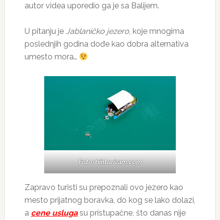
autor videa uporedio ga je sa Balijem.
U pitanju je
Jablaničko jezero
, koje mnogima
poslednjih godina dođe kao dobra alternativa
umesto mora…
Foto: bihturizam.com
Zapravo turisti su prepoznali ovo jezero kao
mesto prijatnog boravka, do kog se lako dolazi,
a
cene usluga
su pristupačne, što danas nije