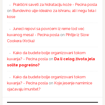
Praktični saveti za hidrataciju kože - Pecina posla
on
Bundevino ulje-idealno za ishranu, ali i negu tela i
kose
Juneći repovi sa povrćem iz rerne (od već
kuvanog mesa) - Pecina posla
on
Pihtije iz Slow
Cookera (Krčka)
Kako da budete bolje organizovani tokom
kuvanja? - Pecina posla
on
Da li celog života jela
solite pogrešno?
Kako da budete bolje organizovani tokom
kuvanja? - Pecina posla
on
Koje jesenje namirnice
ojačavaju imunitet?