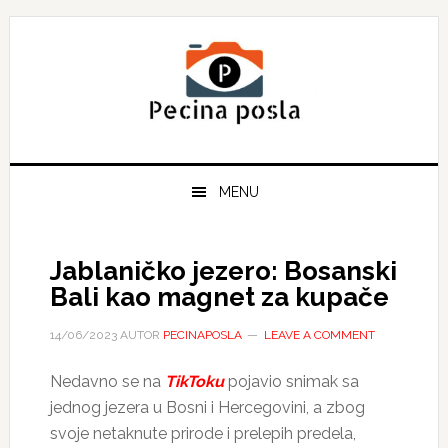
Skip
Skip
Skip
to
to
to
primary
main
primary
navigation
content
sidebar
MENU
Jablaničko jezero: Bosanski
Bali kao magnet za kupače
14/06/2023
AUTOR
PECINAPOSLA
LEAVE A COMMENT
Nedavno se na
TikToku
pojavio snimak sa
jednog jezera u Bosni i Hercegovini, a zbog
svoje netaknute prirode i prelepih predela,