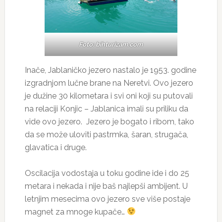
Foto: bihturizam.com
Inače, Jablaničko jezero nastalo je 1953. godine
izgradnjom lučne brane na Neretvi. Ovo jezero
je dužine 30 kilometara i svi oni koji su putovali
na relaciji Konjic – Jablanica imali su priliku da
vide ovo jezero. Jezero je bogato i ribom, tako
da se može uloviti pastrmka, šaran, strugača,
glavatica i druge.
Oscilacija vodostaja u toku godine ide i do 25
metara i nekada i nije baš najlepši ambijent. U
letnjim mesecima ovo jezero sve više postaje
magnet za mnoge kupače…