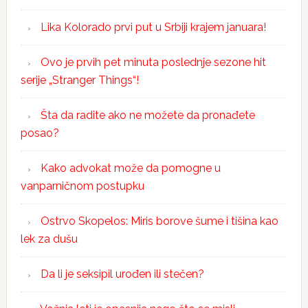
Lika Kolorado prvi put u Srbiji krajem januara!
Ovo je prvih pet minuta poslednje sezone hit
serije „Stranger Things“!
Šta da radite ako ne možete da pronađete
posao?
Kako advokat može da pomogne u
vanparničnom postupku
Ostrvo Skopelos: Miris borove šume i tišina kao
lek za dušu
Da li je seksipil urođen ili stečen?