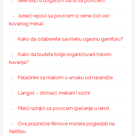
Škembići u bogatom saftu sa povrćem
Juneći repovi sa povrćem iz rerne (od već
kuvanog mesa)
Kako da odaberete savršenu ugaonu garnituru?
Kako da budete bolje organizovani tokom
kuvanja?
Palačinke sa makom u umaku od narandže
Langoš – domaći, mekani i sočni
Pileći ražnjići sa povrćem (pečenje u rerni)
Ove praznične filmove morate pogledati na
Netflixu