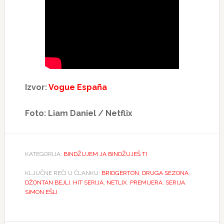
Izvor:
Vogue España
Foto: Liam Daniel / Netflix
KATEGORIJA:
BINDŽUJEM JA BINDŽUJEŠ TI
KLJUČNE REČI U ČLANKU:
BRIDGERTON
,
DRUGA SEZONA
,
DŽONTAN BEJLI
,
HIT SERIJA
,
NETLIX
,
PREMIJERA
,
SERIJA
,
SIMON EŠLI