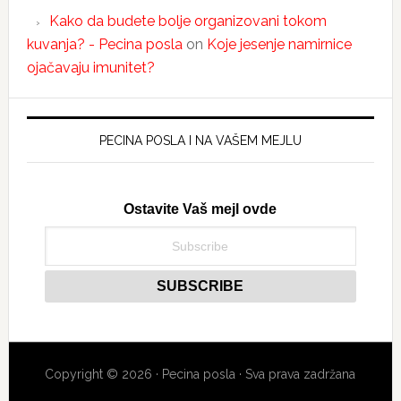
Kako da budete bolje organizovani tokom
kuvanja? - Pecina posla
on
Koje jesenje namirnice
ojačavaju imunitet?
PECINA POSLA I NA VAŠEM MEJLU
Ostavite Vaš mejl ovde
Copyright © 2026 · Pecina posla · Sva prava zadržana