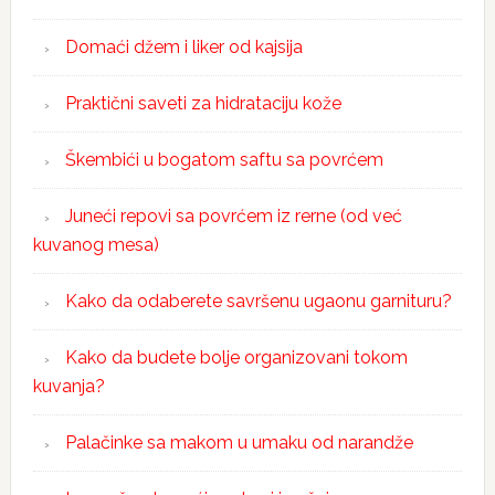
Domaći džem i liker od kajsija
Praktični saveti za hidrataciju kože
Škembići u bogatom saftu sa povrćem
Juneći repovi sa povrćem iz rerne (od već
kuvanog mesa)
Kako da odaberete savršenu ugaonu garnituru?
Kako da budete bolje organizovani tokom
kuvanja?
Palačinke sa makom u umaku od narandže