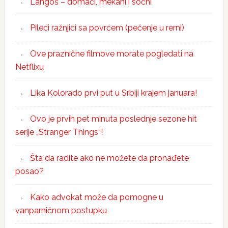
Langoš – domaći, mekani i sočni
Pileći ražnjići sa povrćem (pečenje u rerni)
Ove praznične filmove morate pogledati na
Netflixu
Lika Kolorado prvi put u Srbiji krajem januara!
Ovo je prvih pet minuta poslednje sezone hit
serije „Stranger Things“!
Šta da radite ako ne možete da pronađete
posao?
Kako advokat može da pomogne u
vanparničnom postupku