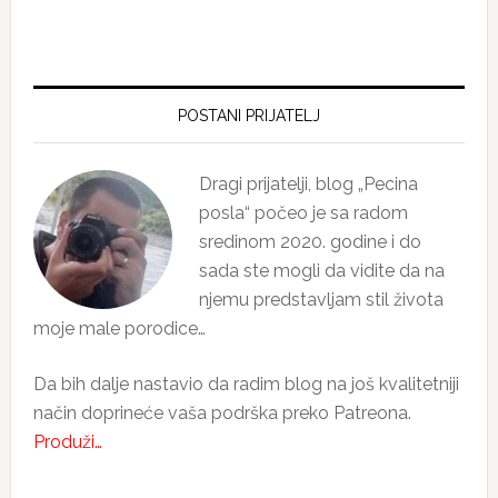
Primary
Sidebar
POSTANI PRIJATELJ
Dragi prijatelji, blog „Pecina
posla“ počeo je sa radom
sredinom 2020. godine i do
sada ste mogli da vidite da na
njemu predstavljam stil života
moje male porodice…
Da bih dalje nastavio da radim blog na još kvalitetniji
način doprineće vaša podrška preko Patreona.
Produži…