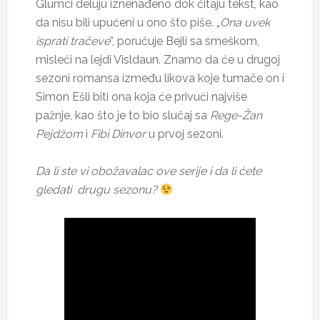
Glumci deluju iznenađeno dok čitaju tekst, kao
da nisu bili upućeni u ono što piše. „
Ona uvek
isprati tračeve
”, poručuje Bejli sa smeškom,
misleći na lejdi Visldaun. Znamo da će u drugoj
sezoni romansa između likova koje tumače on i
Simon Ešli biti ona koja će privući najviše
pažnje, kao što je to bio slučaj sa
Rege-Žan
Pejdžom
i
Fibi Dinvor
u prvoj sezoni.
Da li ste vi obožavalac ove serije i da li ćete
gledati drugu sezonu?