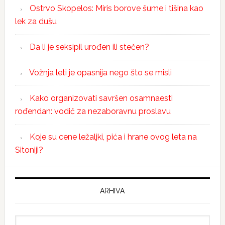
Ostrvo Skopelos: Miris borove šume i tišina kao
lek za dušu
Da li je seksipil urođen ili stečen?
Vožnja leti je opasnija nego što se misli
Kako organizovati savršen osamnaesti
rođendan: vodič za nezaboravnu proslavu
Koje su cene ležaljki, pića i hrane ovog leta na
Sitoniji?
ARHIVA
Arhiva