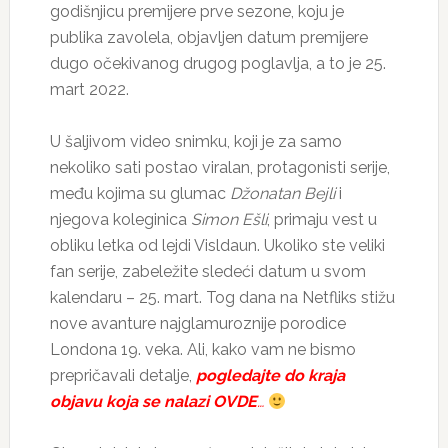
godišnjicu premijere prve sezone, koju je
publika zavolela, objavljen datum premijere
dugo očekivanog drugog poglavlja, a to je 25.
mart 2022.
U šaljivom video snimku, koji je za samo
nekoliko sati postao viralan, protagonisti serije,
među kojima su glumac
Džonatan Bejli
i
njegova koleginica
Simon Ešli
, primaju vest u
obliku letka od lejdi Visldaun. Ukoliko ste veliki
fan serije, zabeležite sledeći datum u svom
kalendaru – 25. mart. Tog dana na Netfliks stižu
nove avanture najglamuroznije porodice
Londona 19. veka. Ali, kako vam ne bismo
prepričavali detalje,
pogledajte do kraja
objavu koja se nalazi OVDE
…