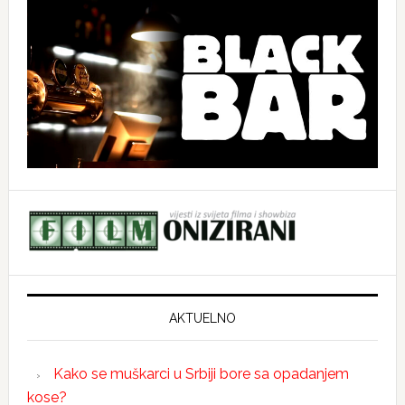
AKTUELNO
Kako se muškarci u Srbiji bore sa opadanjem
kose?