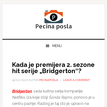
Skip
Skip
Skip
to
to
to
primary
main
primary
navigation
content
sidebar
MENU
Kada je premijera 2. sezone
hit serije „Bridgertonˮ?
19/02/2022
AUTOR
PECINAPOSLA
LEAVE A COMMENT
Bridgerton
, sada kultna serija kompanije
Netfliks
, iza koje stoji
Šonda Rajms
, ponovo je u
centru pažnje. Razlog je taj što je, upravo na