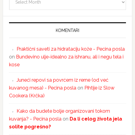
KOMENTARI
Praktični saveti za hidrataciju kože - Pecina posla
on
Bundevino ulje-idealno za ishranu, ali i negu tela i
kose
Juneći repovi sa povrćem iz rerne (od već
kuvanog mesa) - Pecina posla
on
Pihtije iz Slow
Cookera (Krčka)
Kako da budete bolje organizovani tokom
kuvanja? - Pecina posla
on
Da li celog života jela
solite pogrešno?