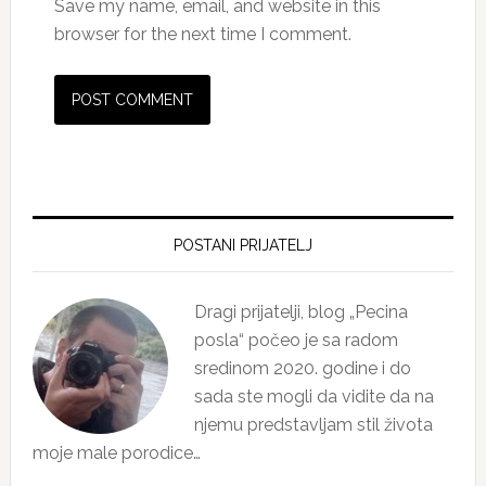
Save my name, email, and website in this
browser for the next time I comment.
Primary
Sidebar
POSTANI PRIJATELJ
Dragi prijatelji, blog „Pecina
posla“ počeo je sa radom
sredinom 2020. godine i do
sada ste mogli da vidite da na
njemu predstavljam stil života
moje male porodice…