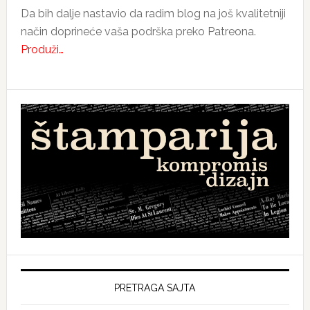
Da bih dalje nastavio da radim blog na još kvalitetniji
način doprineće vaša podrška preko Patreona.
Produži…
PRETRAGA SAJTA