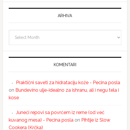
ARHIVA
Arhiva
KOMENTARI
Praktični saveti za hidrataciju kože - Pecina posla
on
Bundevino ulje-idealno za ishranu, ali i negu tela i
kose
Juneći repovi sa povrćem iz rerne (od već
kuvanog mesa) - Pecina posla
on
Pihtije iz Slow
Cookera (Krčka)