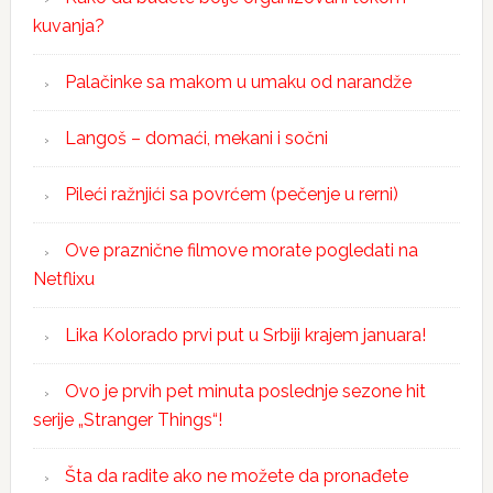
kuvanja?
Palačinke sa makom u umaku od narandže
Langoš – domaći, mekani i sočni
Pileći ražnjići sa povrćem (pečenje u rerni)
Ove praznične filmove morate pogledati na
Netflixu
Lika Kolorado prvi put u Srbiji krajem januara!
Ovo je prvih pet minuta poslednje sezone hit
serije „Stranger Things“!
Šta da radite ako ne možete da pronađete