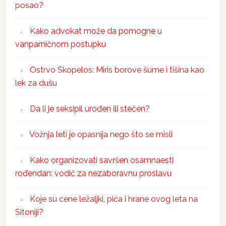
posao?
Kako advokat može da pomogne u
vanparničnom postupku
Ostrvo Skopelos: Miris borove šume i tišina kao
lek za dušu
Da li je seksipil urođen ili stečen?
Vožnja leti je opasnija nego što se misli
Kako organizovati savršen osamnaesti
rođendan: vodič za nezaboravnu proslavu
Koje su cene ležaljki, pića i hrane ovog leta na
Sitoniji?