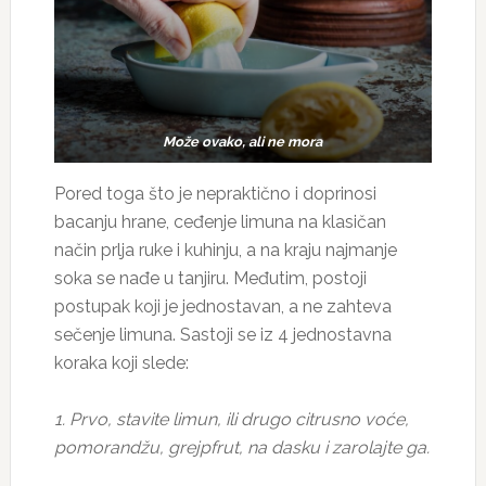
Može ovako, ali ne mora
Pored toga što je nepraktično i doprinosi
bacanju hrane, ceđenje limuna na klasičan
način prlja ruke i kuhinju, a na kraju najmanje
soka se nađe u tanjiru. Međutim, postoji
postupak koji je jednostavan, a ne zahteva
sečenje limuna. Sastoji se iz 4 jednostavna
koraka koji slede:
1. Prvo, stavite limun, ili drugo citrusno voće,
pomorandžu, grejpfrut, na dasku i zarolajte ga.