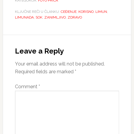
KATEGORIJA:
FOTO PRIĆA
KLJUČNE REČI U ČLANKU:
CEĐENJE
,
KORISNO
,
LIMUN
,
LIMUNADA
,
SOK
,
ZANIMLJIVO
,
ZDRAVO
Reader
Interactions
Leave a Reply
Your email address will not be published.
Required fields are marked
*
Comment
*