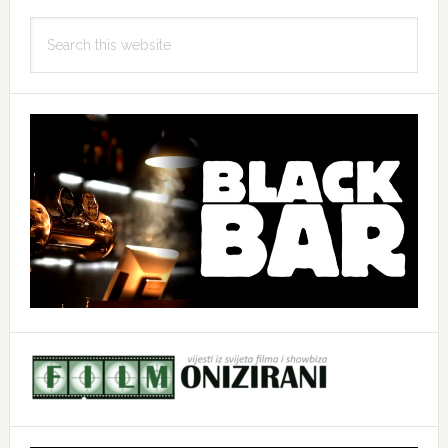
Search
this
website