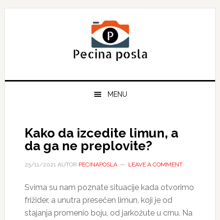
Skip
Skip
Skip
to
to
to
primary
main
primary
navigation
content
sidebar
MENU
Kako da izcedite limun, a
da ga ne preplovite?
25/11/2021
AUTOR
PECINAPOSLA
LEAVE A COMMENT
Svima su nam poznate situacije kada otvorimo
frižider, a unutra presečen limun, koji je od
stajanja promenio boju, od jarkožute u crnu. Na