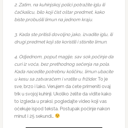
2. Zatim, na kuhinjskoj polici potražite iglu ili
čačkalicu, bilo koji čist oštar predmet, kako
biste probušili limun na jednom kraju.
3. Kada ste pritisli dovoljno jako, izvadite iglu, ili
drugi predmet koji ste koristili i stisnite limun.
4. Odjednom, poput magije, sav sok počinje da
curi iz voća, bez prethodnog sečenja na pola.
Kada nacedite potrebnu količinu, limun ubacite
u kesu sa zatvaračem i vratite u frižider.
To je
sve, brzo i lako. Verujem da ćete primeniti ovaj
trik u svojoj kuhinji. Ukoliko želite da vidite kako
to izgleda u praksi, pogledajte video koji vas
očekuje ispod teksta. Postupak počinje nakon
minut i 25 sekundi…