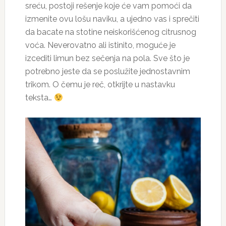
sreću, postoji rešenje koje će vam pomoći da
izmenite ovu lošu naviku, a ujedno vas i sprečiti
da bacate na stotine neiskorišćenog citrusnog
voća. Neverovatno ali istinito, moguće je
izcediti limun bez sečenja na pola. Sve što je
potrebno jeste da se poslužite jednostavnim
trikom. O čemu je reč, otkrijte u nastavku
teksta…