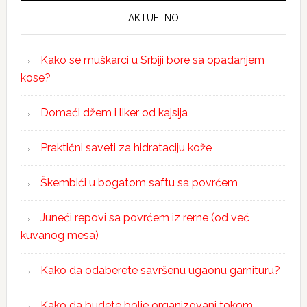
AKTUELNO
Kako se muškarci u Srbiji bore sa opadanjem
kose?
Domaći džem i liker od kajsija
Praktični saveti za hidrataciju kože
Škembići u bogatom saftu sa povrćem
Juneći repovi sa povrćem iz rerne (od već
kuvanog mesa)
Kako da odaberete savršenu ugaonu garnituru?
Kako da budete bolje organizovani tokom