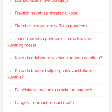
Domaći džem i liker od kajsija
Praktični saveti za hidrataciju kože
Škembići u bogatom saftu sa povrćem
Juneći repovi sa povrćem iz rerne (od već
kuvanog mesa)
Kako da odaberete savršenu ugaonu garnituru?
Kako da budete bolje organizovani tokom
kuvanja?
Palačinke sa makom u umaku od narandže
Langoš – domaći, mekani i sočni