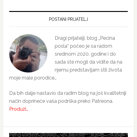
Primary
Sidebar
POSTANI PRIJATELJ
Dragi prijatelji, blog „Pecina
posla“ počeo je sa radom
sredinom 2020. godine i do
sada ste mogli da vidite da na
njemu predstavljam stil života
moje male porodice…
Da bih dalje nastavio da radim blog na još kvalitetniji
način doprineće vaša podrška preko Patreona.
Produži…