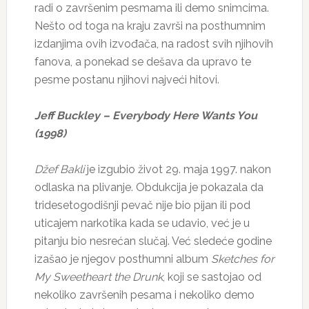
radi o završenim pesmama ili demo snimcima.
Nešto od toga na kraju završi na posthumnim
izdanjima ovih izvođača, na radost svih njihovih
fanova, a ponekad se dešava da upravo te
pesme postanu njihovi najveći hitovi.
Jeff Buckley – Everybody Here Wants You
(1998)
Džef Bakli
je izgubio život 29. maja 1997. nakon
odlaska na plivanje. Obdukcija je pokazala da
tridesetogodišnji pevač nije bio pijan ili pod
uticajem narkotika kada se udavio, već je u
pitanju bio nesrećan slučaj. Već sledeće godine
izašao je njegov posthumni album
Sketches for
My Sweetheart the Drunk
, koji se sastojao od
nekoliko završenih pesama i nekoliko demo