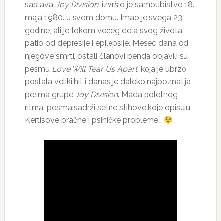
sastava
Joy Division
, izvršio je samoubistvo 18.
maja 1980. u svom domu. Imao je svega 23
godine, ali je tokom većeg dela svog života
patio od depresije i epilepsije. Mesec dana od
njegove smrti, ostali članovi benda objavili su
pesmu
Love Will Tear Us Apart
, koja je ubrzo
postala veliki hit i danas je daleko najpoznatija
pesma grupe
Joy Division
. Mada poletnog
ritma, pesma sadrži setne stihove koje opisuju
Kertisove bračne i psihičke probleme…