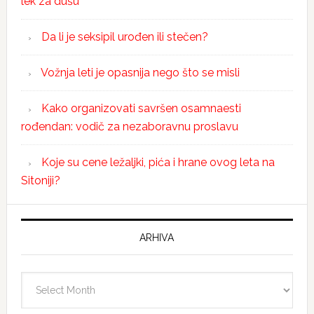
lek za dušu
Da li je seksipil urođen ili stečen?
Vožnja leti je opasnija nego što se misli
Kako organizovati savršen osamnaesti
rođendan: vodič za nezaboravnu proslavu
Koje su cene ležaljki, pića i hrane ovog leta na
Sitoniji?
ARHIVA
Arhiva