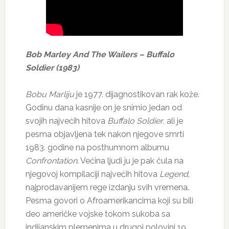
Bob Marley And The Wailers – Buffalo
Soldier (1983)
Bobu Marliju
je 1977. dijagnostikovan rak kože.
Godinu dana kasnije on je snimio jedan od
svojih najvećih hitova
Buffalo Soldier
, ali je
pesma objavljena tek nakon njegove smrti
1983. godine na posthumnom albumu
Confrontation
. Većina ljudi ju je pak čula na
njegovoj kompilaciji najvećih hitova
Legend
,
najprodavanijem rege izdanju svih vremena.
Pesma govori o Afroamerikancima koji su bili
deo američke vojske tokom sukoba sa
indijanskim plemenima u drugoj polovini 19.