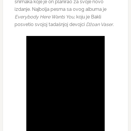
snimaka koje je on planirao za svoje novo
izdanje. Najbolja pesma sa ovog albuma je
Everybody Here Wants You
, koju je Bakli
posvetio svojoj tadašnjoj devojci
Džoan Vaser
.