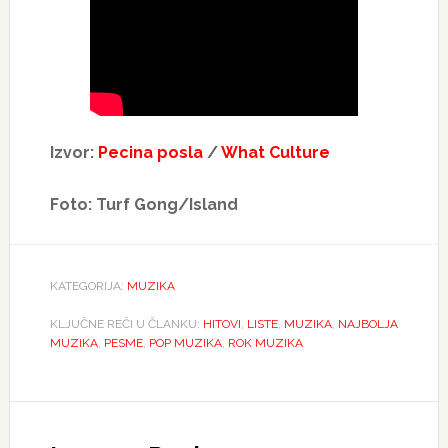
Izvor:
Pecina posla
/
What Culture
Foto: Turf Gong/Island
KATEGORIJA:
MUZIKA
KLJUČNE REČI U ČLANKU:
HITOVI
,
LISTE
,
MUZIKA
,
NAJBOLJA
MUZIKA
,
PESME
,
POP MUZIKA
,
ROK MUZIKA
Reader