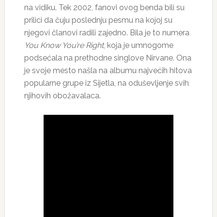
na vidiku. Tek 2002, fanovi ovog benda bili su
prilici da čuju poslednju pesmu na kojoj su
njegovi članovi radili zajedno. Bila je to numera
You Know You’re Right
, koja je umnogome
podsećala na prethodne singlove Nirvane. Ona
je svoje mesto našla na albumu najvećih hitova
popularne grupe iz Sijetla, na oduševljenje svih
njihovih obožavalaca.