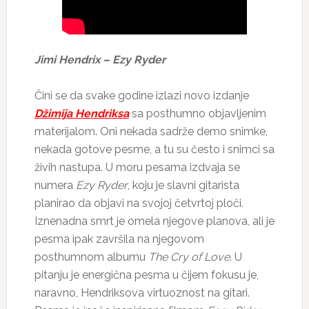
Jimi Hendrix – Ezy Ryder
Čini se da svake godine izlazi novo izdanje
Džimija Hendriksa
sa posthumno objavljenim
materijalom. Oni nekada sadrže demo snimke,
nekada gotove pesme, a tu su često i snimci sa
živih nastupa. U moru pesama izdvaja se
numera
Ezy Ryder
, koju je slavni gitarista
planirao da objavi na svojoj četvrtoj ploči.
Iznenadna smrt je omela njegove planova, ali je
pesma ipak završila na njegovom
posthumnom albumu
The Cry of Love
. U
pitanju je energična pesma u čijem fokusu je,
naravno, Hendriksova virtuoznost na gitari.