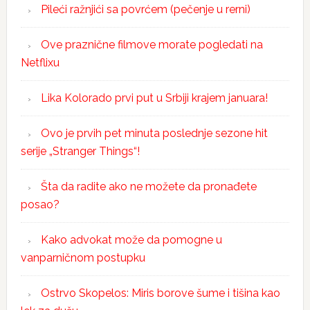
Pileći ražnjići sa povrćem (pečenje u rerni)
Ove praznične filmove morate pogledati na
Netflixu
Lika Kolorado prvi put u Srbiji krajem januara!
Ovo je prvih pet minuta poslednje sezone hit
serije „Stranger Things“!
Šta da radite ako ne možete da pronađete
posao?
Kako advokat može da pomogne u
vanparničnom postupku
Ostrvo Skopelos: Miris borove šume i tišina kao