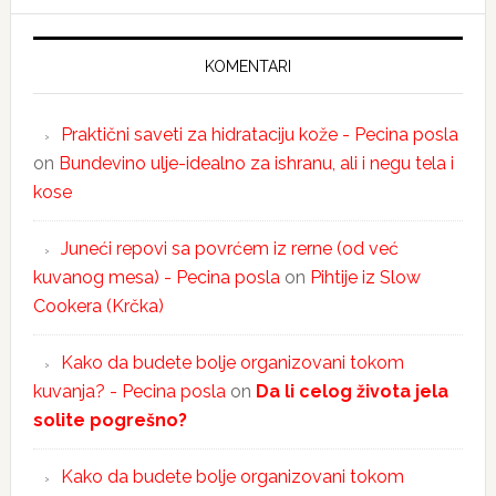
KOMENTARI
Praktični saveti za hidrataciju kože - Pecina posla
on
Bundevino ulje-idealno za ishranu, ali i negu tela i
kose
Juneći repovi sa povrćem iz rerne (od već
kuvanog mesa) - Pecina posla
on
Pihtije iz Slow
Cookera (Krčka)
Kako da budete bolje organizovani tokom
kuvanja? - Pecina posla
on
Da li celog života jela
solite pogrešno?
Kako da budete bolje organizovani tokom