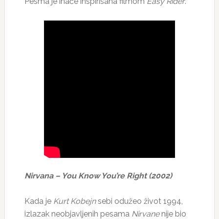
Pesma je inače inspirisana filmom
Easy Rider
.
Nirvana – You Know You’re Right (2002)
Kada je
Kurt Kobejn
sebi odužeo život 1994,
izlazak neobjavljenih pesama
Nirvane
nije bio