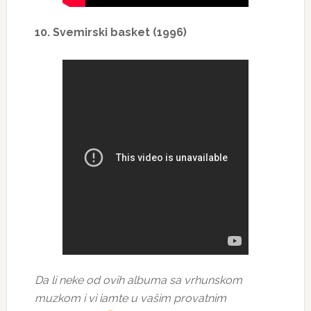
10. Svemirski basket (1996)
Da li neke od ovih albuma sa vrhunskom
muzkom i vi iamte u vašim provatnim