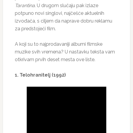
Tarantina
. U drugom slučaju pak izlaze
potpuno novi singlovi, najčešće aktuelnih
izvođača, s ciljem da naprave dobru reklamu
za predstojeći film.
A koji su to najprodavaniji albumi filmske
muzike svih vremena? U nastavku teksta vam
otkrivam prvih deset mesta ove liste.
1. Telohranitelj (1992)