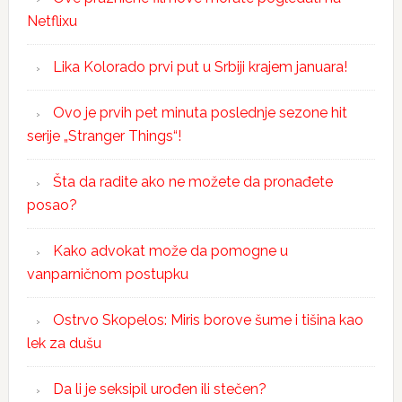
Netflixu
Lika Kolorado prvi put u Srbiji krajem januara!
Ovo je prvih pet minuta poslednje sezone hit
serije „Stranger Things“!
Šta da radite ako ne možete da pronađete
posao?
Kako advokat može da pomogne u
vanparničnom postupku
Ostrvo Skopelos: Miris borove šume i tišina kao
lek za dušu
Da li je seksipil urođen ili stečen?