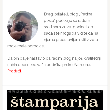
Sidebar
Dragi prijatelji, blog „Pecina
posla“ počeo je sa radom
sredinom 2020. godine i do
sada ste mogli da vidite da na
njemu predstavljam stil života
moje male porodice…
Da bih dalje nastavio da radim blog na još kvalitetniji
način doprineće vaša podrška preko Patreona.
Produži…