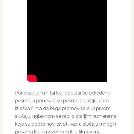
Ponekad je film taj koji populariše određene
pesme, a ponekad se pesme objavljuju pre
izlaska filma da bi ga promovisale. U prvom
slučaju, uglavnom se radi o starijim numerama
koje su dobile novi život, kao u slučaju mnogih
pesama koje možemo čuti u filmovima