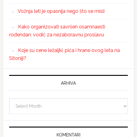
Vožnja leti je opasnija nego što se misli
Kako organizovati savršen osamnaesti
rođendan: vodič za nezaboravnu proslavu
Koje su cene ležaljki, pića i hrane ovog leta na
Sitoniji?
ARHIVA
Arhiva
KOMENTARI