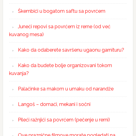
Škembići u bogatom saftu sa povrćem
Juneći repovi sa povrćem iz rerne (od već
kuvanog mesa)
Kako da odaberete savršenu ugaonu garnituru?
Kako da budete bolje organizovani tokom
kuvanja?
Palačinke sa makom u umaku od narandže
Langoš – domaći, mekani i sočni
Pileći ražnjići sa povrćem (pečenje u rerni)
Ove praznične filmove morate pogledati na