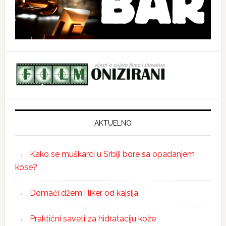
AKTUELNO
Kako se muškarci u Srbiji bore sa opadanjem
kose?
Domaći džem i liker od kajsija
Praktični saveti za hidrataciju kože