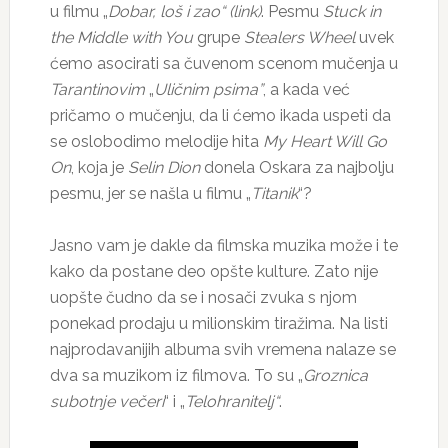
u filmu „
Dobar, loš i zao“ (
link)
. Pesmu
Stuck in
the Middle with You
grupe
Stealers Wheel
uvek
ćemo asocirati sa čuvenom scenom mučenja u
Tarantinovim
„
Uličnim psima”
, a kada već
pričamo o mučenju, da li ćemo ikada uspeti da
se oslobodimo melodije hita
My Heart Will Go
On
, koja je
Selin Dion
donela Oskara za najbolju
pesmu, jer se našla u filmu „
Titanik
“?
Jasno vam je dakle da filmska muzika može i te
kako da postane deo opšte kulture. Zato nije
uopšte čudno da se i nosači zvuka s njom
ponekad prodaju u milionskim tiražima. Na listi
najprodavanijih albuma svih vremena nalaze se
dva sa muzikom iz filmova. To su „
Groznica
subotnje večeri
“ i „
Telohranitelj“
.