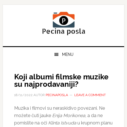
Skip
Skip
Skip
to
to
to
primary
main
primary
navigation
content
sidebar
MENU
Koji albumi filmske muzike
su najprodavaniji?
18/11/2022
AUTOR
PECINAPOSLA
LEAVE A COMMENT
Muzika i filmovi su neraskidivo povezani. Ne
možete čuti jauke
Enija Morikonea
, a da ne
pomislite na oči
Klinta Istvuda
u krupnom planu