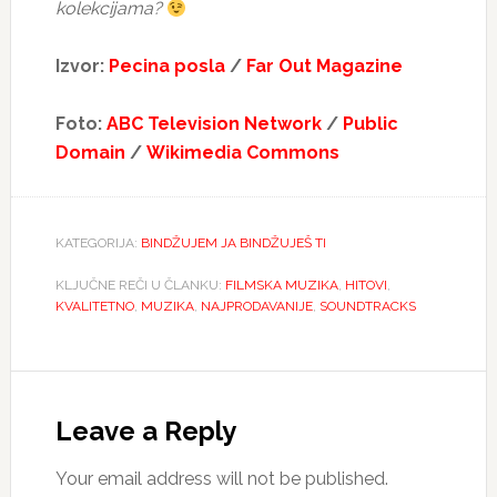
kolekcijama?
Izvor:
Pecina posla
/
Far Out Magazine
Foto:
ABC Television Network
/
Public
Domain
/
Wikimedia Commons
KATEGORIJA:
BINDŽUJEM JA BINDŽUJEŠ TI
KLJUČNE REČI U ČLANKU:
FILMSKA MUZIKA
,
HITOVI
,
KVALITETNO
,
MUZIKA
,
NAJPRODAVANIJE
,
SOUNDTRACKS
Reader
Interactions
Leave a Reply
Your email address will not be published.