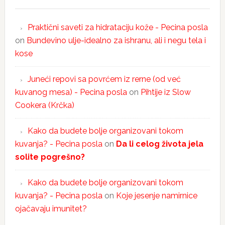
Praktični saveti za hidrataciju kože - Pecina posla
on
Bundevino ulje-idealno za ishranu, ali i negu tela i
kose
Juneći repovi sa povrćem iz rerne (od već
kuvanog mesa) - Pecina posla
on
Pihtije iz Slow
Cookera (Krčka)
Kako da budete bolje organizovani tokom
kuvanja? - Pecina posla
on
Da li celog života jela
solite pogrešno?
Kako da budete bolje organizovani tokom
kuvanja? - Pecina posla
on
Koje jesenje namirnice
ojačavaju imunitet?