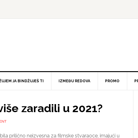
ŽUJEM JA BINDŽUJEŠ TI
IZMEĐU REDOVA
PROMO
P
više zaradili u 2021?
ENT
bila prilično neizvesna za filmske stvaraoce, imajući u