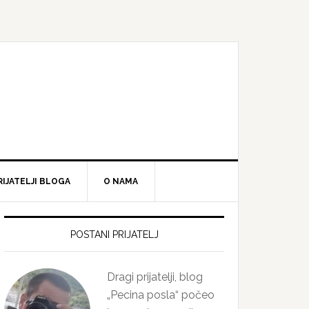
RIJATELJI BLOGA
O NAMA
Primary
Sidebar
POSTANI PRIJATELJ
Dragi prijatelji, blog
„Pecina posla“ počeo