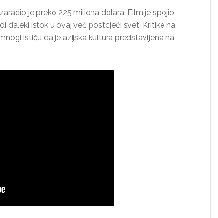
a zaradio je preko 225 miliona dolara. Film je spojio
daleki istok u ovaj već postojeći svet. Kritike na
nogi ističu da je azijska kultura predstavljena na