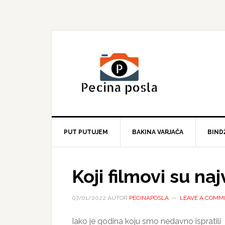
Skip
Skip
Skip
to
to
to
primary
main
primary
navigation
content
sidebar
PUT PUTUJEM
BAKINA VARJAČA
BIND
Koji filmovi su naj
07/01/2022
AUTOR
PECINAPOSLA
LEAVE A COMM
Iako je godina koju smo nedavno ispratili 