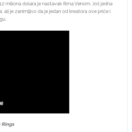
 miliona dolara je nastavak filma Venom. Još jedna
ali je zanimljivo da je jedan od kreatora ove priče i
gu.
 Rings