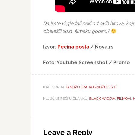
Da li ste vi gledali neki od ovih hitova,
obeležili 2021. filmsku godinu?
Izvor:
Pecina posla
/ Nova.rs
Foto: Youtube Screenshot / Promo
KATEGORIJA:
BINDŽUJEM JA BINDŽUJEŠ TI
KLJUČNE REČI U ČLANKU:
BLACK WIDOW
,
FILMOVI
,
Reader
Interactions
Leave a Reply