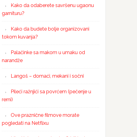
Kako da odaberete savršenu ugaonu
garnituru?
Kako da budete bolje organizovani
tokom kuvanja?
Palačinke sa makom u umaku od
narandže
Langoš – domaći, mekani i sočni
Pileći ražnjići sa povrćem (pečenje u
rerni)
Ove praznične filmove morate
pogledati na Netflixu