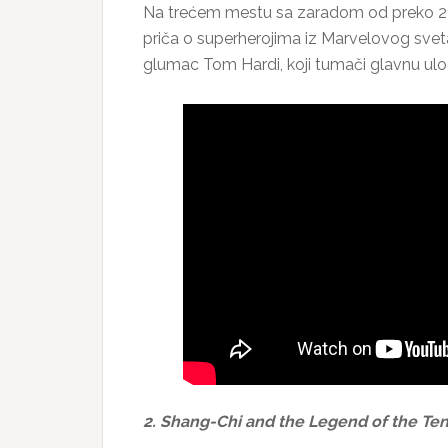
Na trećem mestu sa zaradom od preko 212
priča o superherojima iz Marvelovog sveta, 
glumac Tom Hardi, koji tumači glavnu ulo
2. Shang-Chi and the Legend of the Ten