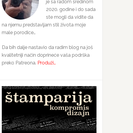
je sa radom sredinom
2020. godine i do sada
ste mogli da vidite da
na njemu predstavljam stil života moje
male porodice…
Da bih dalje nastavio da radim blog na još
kvalitetniji način doprineće vaša podrška
preko Patreona.
Produži…