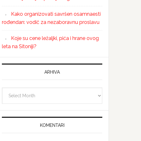
Kako organizovati savršen osamnaesti
rođendan: vodič za nezaboravnu proslavu
Koje su cene ležaljki, pića i hrane ovog
leta na Sitoniji?
ARHIVA
Arhiva
KOMENTARI