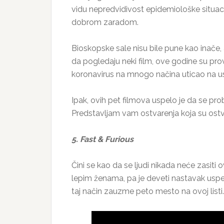
vidu nepredvidivost epidemiološke situac
dobrom zaradom.
Bioskopske sale nisu bile pune kao inače, 
da pogledaju neki film, ove godine su p
koronavirus na mnogo načina uticao na usp
Ipak, ovih pet filmova uspelo je da se pro
Predstavljam vam ostvarenja koja su ostv
5. Fast & Furious
Čini se kao da se ljudi nikada neće zasit
lepim ženama, pa je deveti nastavak uspe
taj način zauzme peto mesto na ovoj listi.