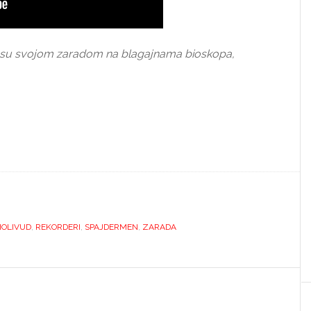
 koji su svojom zaradom na blagajnama bioskopa,
HOLIVUD
,
REKORDERI
,
SPAJDERMEN
,
ZARADA