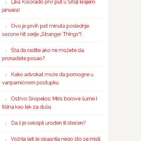
Lika Kolorado prvi put u Srbiji krajem
januara!
Ovo je prvih pet minuta poslednje
sezone hit serije „Stranger Things“!
Šta da radite ako ne možete da
pronađete posao?
Kako advokat može da pomogne u
vanparničnom postupku
Ostrvo Skopelos: Miris borove šume i
tišina kao lek za dušu
Da li je seksipil urođen ili stečen?
Vožnja leti je opasnija nego što se misli