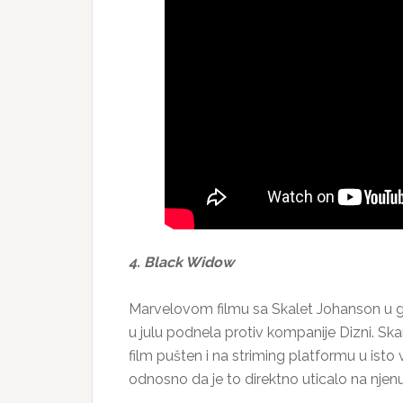
4. Black Widow
Marvelovom filmu sa Skalet Johanson u gla
u julu podnela protiv kompanije Dizni. Skar
film pušten i na striming platformu u ist
odnosno da je to direktno uticalo na njen