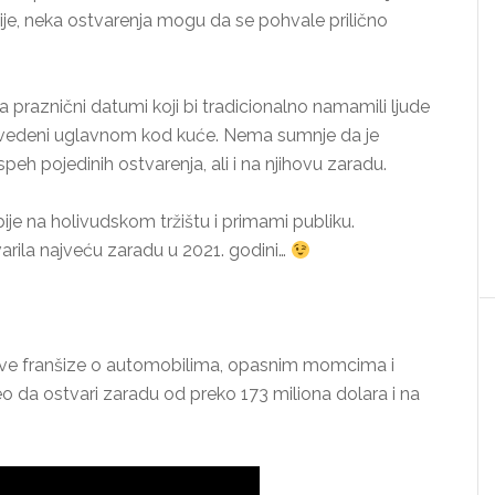
ije, neka ostvarenja mogu da se pohvale prilično
a praznični datumi koji bi tradicionalno namamili ljude
rovedeni uglavnom kod kuće. Nema sumnje da je
eh pojedinih ostvarenja, ali i na njihovu zaradu.
bije na holivudskom tržištu i primami publiku.
arila najveću zaradu u 2021. godini…
i ove franšize o automobilima, opasnim momcima i
o da ostvari zaradu od preko 173 miliona dolara i na