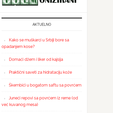
AKTUELNO
Kako se muškarci u Srbiji bore sa
opadanjem kose?
Domaći džem i liker od kajsija
Praktični saveti za hidrataciju kože
Škembići u bogatom saftu sa povrćem
Juneći repovi sa povrćem iz rerne (od
već kuvanog mesa)