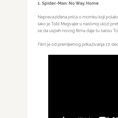
1. Spider-Man: No Way Home
Neprevaziđena priča o momku koji polako 
Iako je Tobi Megvajer u naslvnoj ulozi p
se da uspeh novog filma daje tu šansu 
Film je od premijernog prikazivanja 17. d