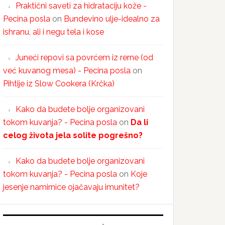
Praktični saveti za hidrataciju kože -
Pecina posla
on
Bundevino ulje-idealno za
ishranu, ali i negu tela i kose
Juneći repovi sa povrćem iz rerne (od
već kuvanog mesa) - Pecina posla
on
Pihtije iz Slow Cookera (Krčka)
Kako da budete bolje organizovani
tokom kuvanja? - Pecina posla
on
Da li
celog života jela solite pogrešno?
Kako da budete bolje organizovani
tokom kuvanja? - Pecina posla
on
Koje
jesenje namirnice ojačavaju imunitet?