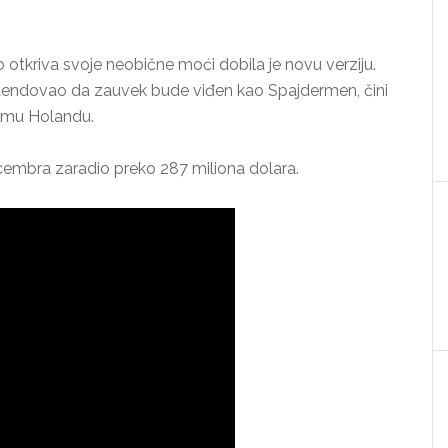
otkriva svoje neobične moći dobila je novu verziju.
retendovao da zauvek bude viđen kao Spajdermen, čini
Tomu Holandu.
ecembra zaradio preko 287 miliona dolara.