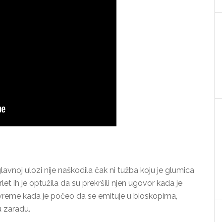
vnoj ulozi nije naškodila čak ni tužba koju je glumica
let ih je optužila da su prekršili njen ugovor kada je
o vreme kada je počeo da se emituje u bioskopima,
u zaradu.