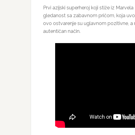
Prvi azijski superheroj koji stiže iz Marvel
gledanost sa zabavnom pričom, koja uvodi 
ovo ostvarenje su uglavnom pozitivne, a m
autentičan način.