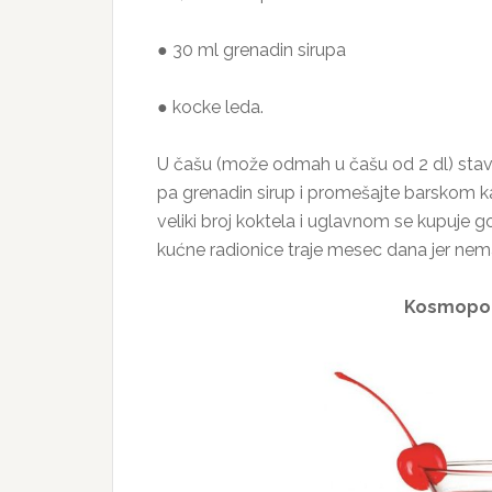
● 30 ml grenadin sirupa
● kocke leda.
U čašu (može odmah u čašu od 2 dl) stavi
pa grenadin sirup i promešajte barskom k
veliki broj koktela i uglavnom se kupuje g
kućne radionice traje mesec dana jer ne
Kosmopol