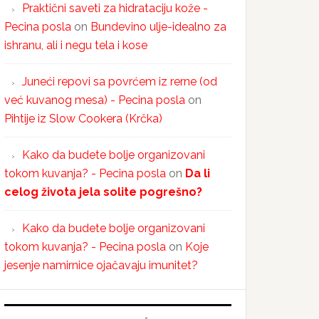
Praktični saveti za hidrataciju kože -
Pecina posla
on
Bundevino ulje-idealno za
ishranu, ali i negu tela i kose
Juneći repovi sa povrćem iz rerne (od
već kuvanog mesa) - Pecina posla
on
Pihtije iz Slow Cookera (Krčka)
Kako da budete bolje organizovani
tokom kuvanja? - Pecina posla
on
Da li
celog života jela solite pogrešno?
Kako da budete bolje organizovani
tokom kuvanja? - Pecina posla
on
Koje
jesenje namirnice ojačavaju imunitet?