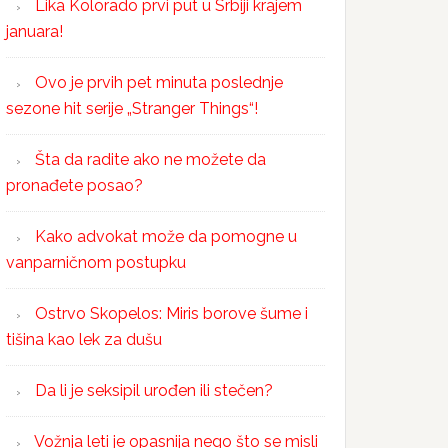
Lika Kolorado prvi put u Srbiji krajem
januara!
Ovo je prvih pet minuta poslednje
sezone hit serije „Stranger Things“!
Šta da radite ako ne možete da
pronađete posao?
Kako advokat može da pomogne u
vanparničnom postupku
Ostrvo Skopelos: Miris borove šume i
tišina kao lek za dušu
Da li je seksipil urođen ili stečen?
Vožnja leti je opasnija nego što se misli