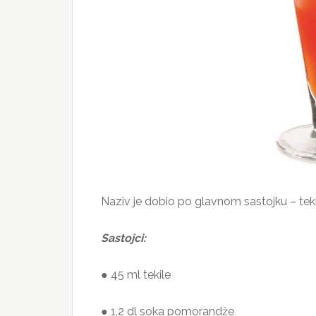
Naziv je dobio po glavnom sastojku – tekil
Sastojci:
● 45 ml tekile
● 1,2 dl soka pomorandže