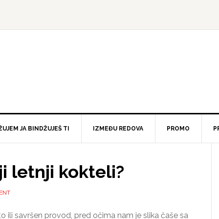
ŽUJEM JA BINDŽUJEŠ TI
IZMEĐU REDOVA
PROMO
P
i letnji kokteli?
ENT
ili savršen provod, pred očima nam je slika čaše sa