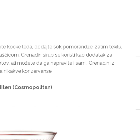
te kocke leda, dodajte sok pomorandže, zatim tekilu,
aščicom. Grenadin sirup se koristi kao dodatak za
otov, ali možete da ga napravite i sami. Grenadin iz
ma nikakve konzervanse.
iten (Cosmopolitan)