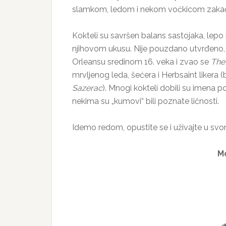
slamkom, ledom i nekom voćkicom zakače
Kokteli su savršen balans sastojaka, lepo i
njihovom ukusu. Nije pouzdano utvrđeno, al
Orleansu sredinom 16. veka i zvao se
The
mrvljenog leda, šećera i Herbsaint likera (
Sazerac
). Mnogi kokteli dobili su imena p
nekima su „kumovi“ bili poznate ličnosti.
Idemo redom, opustite se i uživajte u s
Mo