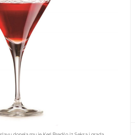
slavu donela mu je Keri Bredšo iz Seksa i grada.