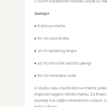
U ovom kubanskom koktelu uživali su Hemin
Sastojci:
● 6 listova mente
● 60 ml soka limete
● 30 ml šećernog sirupa
● 45 ml ruma (ne naročito jakog)
● 60 ml mineralne vode.
U visoku čašu stavite listove mente, preko
štapićem lagano isitnite mentu. Za finale 
služenje sve zalijte mineralnom vodom. Ukr
jedno i drugo.