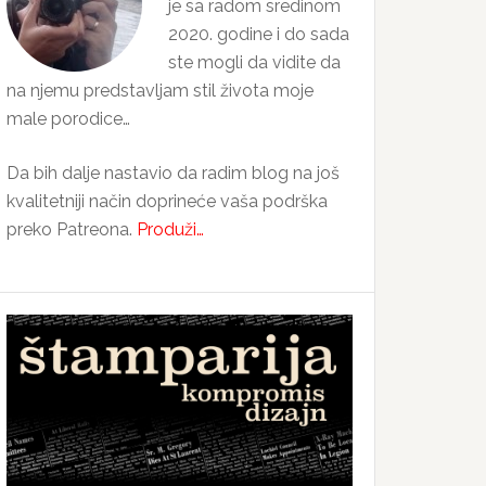
je sa radom sredinom
2020. godine i do sada
ste mogli da vidite da
na njemu predstavljam stil života moje
male porodice…
Da bih dalje nastavio da radim blog na još
kvalitetniji način doprineće vaša podrška
preko Patreona.
Produži…