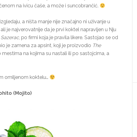
nom na ivicu čaše, a može i suncobrančić.
zgledaju, a ništa manje nije značajno ni uživanje u
i je najverovatnije da je prvi koktel napravljen u Nju
 Sazerac
, po firmi koja je pravila likere. Sastojao se od
bio je zamena za apsint, koji je proizvodio
The
o mestima na kojima su nastali ili po sastojcima, a
vom omiljenom koktelu…
hito (Mojito)