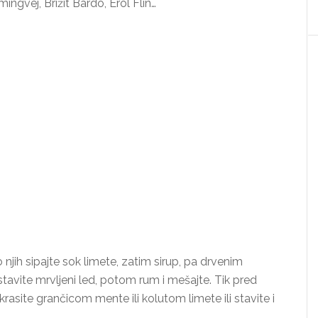
gvej, Brižit Bardo, Erol Flin…
 njih sipajte sok limete, zatim sirup, pa drvenim
stavite mrvljeni led, potom rum i mešajte. Tik pred
asite grančicom mente ili kolutom limete ili stavite i