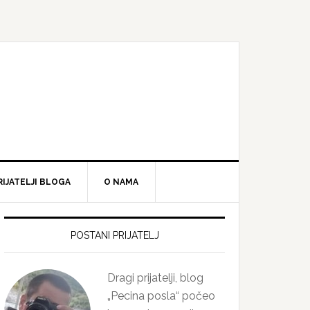
RIJATELJI BLOGA
O NAMA
Primary
Sidebar
POSTANI PRIJATELJ
Dragi prijatelji, blog
„Pecina posla“ počeo