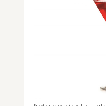
Premijeru je imao 1980. godine, a svetsku 