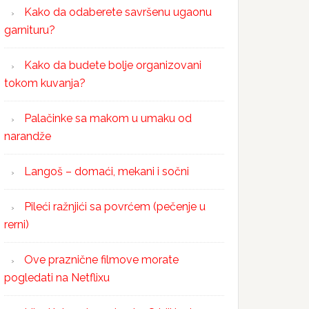
Kako da odaberete savršenu ugaonu
garnituru?
Kako da budete bolje organizovani
tokom kuvanja?
Palačinke sa makom u umaku od
narandže
Langoš – domaći, mekani i sočni
Pileći ražnjići sa povrćem (pečenje u
rerni)
Ove praznične filmove morate
pogledati na Netflixu