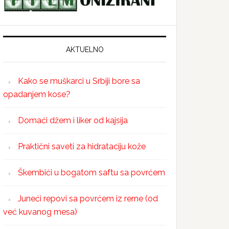
AKTUELNO
Kako se muškarci u Srbiji bore sa
opadanjem kose?
Domaći džem i liker od kajsija
Praktični saveti za hidrataciju kože
Škembići u bogatom saftu sa povrćem
Juneći repovi sa povrćem iz rerne (od
već kuvanog mesa)