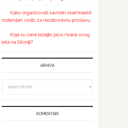
Kako organizovati savršen osamnaesti
rođendan: vodič za nezaboravnu proslavu
Koje su cene ležaljki, pića i hrane ovog
leta na Sitoniji?
ARHIVA
Arhiva
KOMENTARI