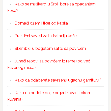
Kako se muškarci u Srbiji bore sa opadanjem
kose?
Domaći džem i liker od kajsija
Praktični saveti za hidrataciju kože
Škembići u bogatom saftu sa povrćem
Juneći repovi sa povrćem iz rerne (od već
kuvanog mesa)
Kako da odaberete savršenu ugaonu garnituru?
Kako da budete bolje organizovani tokom
kuvanja?