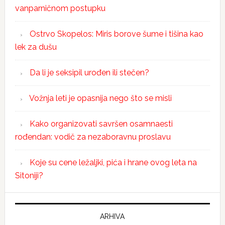
vanparničnom postupku
Ostrvo Skopelos: Miris borove šume i tišina kao
lek za dušu
Da li je seksipil urođen ili stečen?
Vožnja leti je opasnija nego što se misli
Kako organizovati savršen osamnaesti
rođendan: vodič za nezaboravnu proslavu
Koje su cene ležaljki, pića i hrane ovog leta na
Sitoniji?
ARHIVA