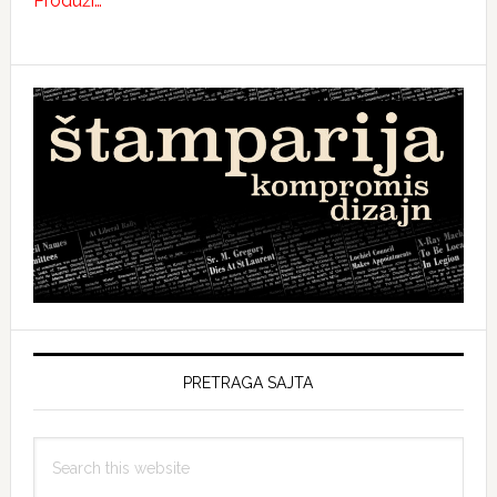
Produži…
PRETRAGA SAJTA
Search
this