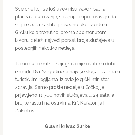
Sve one koji se još uvek nisu vakcinisali, a
planiraju putovanje, stručnjaci upozoravaju da
se pre puta zaštite, posebno ukoliko idu u
Grčku koja trenutno, prema spomenutom
izvoru, beleži najveći porast broja slučajeva u
poslednjih nekoliko nedelja.
Tamo su trenutno najugroženije osobe u dobi
između 18 i 24 godine, a najviše slučajeva ima u
turističkim regijama, izjavio je grčki ministar
zdravlja. Samo prošle nedelje u Grčkoj je
prijavljeno 11.700 novih slučajeva u 24 sata, a
brojke rastu i na ostrvima Krf, Kefalonija i
Zakintos.
Glavni krivac žurke