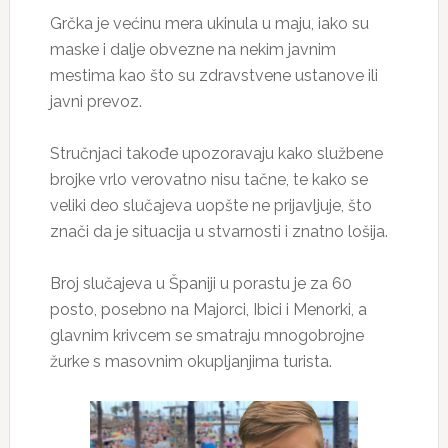
Grčka je većinu mera ukinula u maju, iako su
maske i dalje obvezne na nekim javnim
mestima kao što su zdravstvene ustanove ili
javni prevoz.
Stručnjaci takođe upozoravaju kako službene
brojke vrlo verovatno nisu tačne, te kako se
veliki deo slučajeva uopšte ne prijavljuje, što
znači da je situacija u stvarnosti i znatno lošija.
Broj slučajeva u Španiji u porastu je za 60
posto, posebno na Majorci, Ibici i Menorki, a
glavnim krivcem se smatraju mnogobrojne
žurke s masovnim okupljanjima turista.