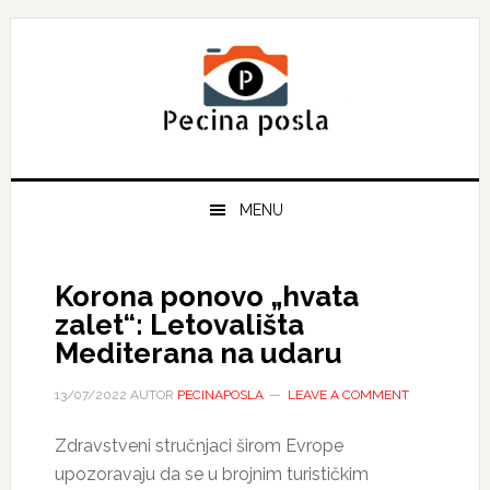
Skip
Skip
Skip
to
to
to
primary
main
primary
navigation
content
sidebar
MENU
Korona ponovo „hvata
zalet“: Letovališta
Mediterana na udaru
13/07/2022
AUTOR
PECINAPOSLA
LEAVE A COMMENT
Zdravstveni stručnjaci širom Evrope
upozoravaju da se u brojnim turističkim