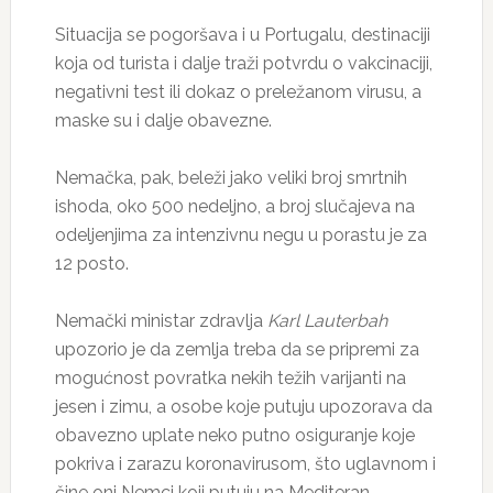
Situacija se pogoršava i u Portugalu, destinaciji
koja od turista i dalje traži potvrdu o vakcinaciji,
negativni test ili dokaz o preležanom virusu, a
maske su i dalje obavezne.
Nemačka, pak, beleži jako veliki broj smrtnih
ishoda, oko 500 nedeljno, a broj slučajeva na
odeljenjima za intenzivnu negu u porastu je za
12 posto.
Nemački ministar zdravlja
Karl Lauterbah
upozorio je da zemlja treba da se pripremi za
mogućnost povratka nekih težih varijanti na
jesen i zimu, a osobe koje putuju upozorava da
obavezno uplate neko putno osiguranje koje
pokriva i zarazu koronavirusom, što uglavnom i
čine oni Nemci koji putuju na Mediteran.