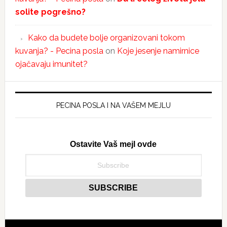
solite pogrešno?
Kako da budete bolje organizovani tokom
kuvanja? - Pecina posla
on
Koje jesenje namirnice
ojačavaju imunitet?
PECINA POSLA I NA VAŠEM MEJLU
Ostavite Vaš mejl ovde