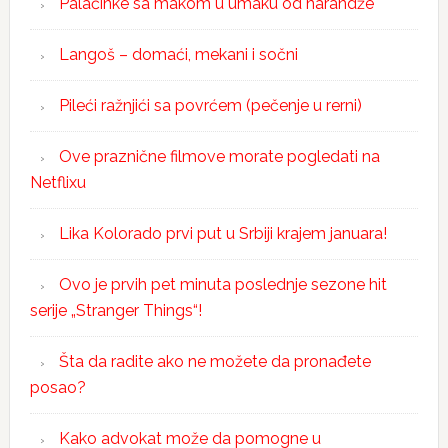
Palačinke sa makom u umaku od narandže
Langoš – domaći, mekani i sočni
Pileći ražnjići sa povrćem (pečenje u rerni)
Ove praznične filmove morate pogledati na
Netflixu
Lika Kolorado prvi put u Srbiji krajem januara!
Ovo je prvih pet minuta poslednje sezone hit
serije „Stranger Things“!
Šta da radite ako ne možete da pronađete
posao?
Kako advokat može da pomogne u