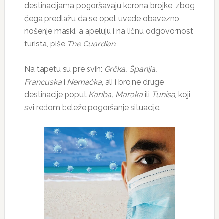
destinacijama pogoršavaju korona brojke, zbog
čega predlažu da se opet uvede obavezno
nošenje maski, a apeluju i na ličnu odgovornost
turista, piše
The Guardian
.
Na tapetu su pre svih:
Grčka, Španija,
Francuska
i
Nemačka
, ali i brojne druge
destinacije poput
Kariba, Maroka
ili
Tunisa
, koji
svi redom beleže pogoršanje situacije.