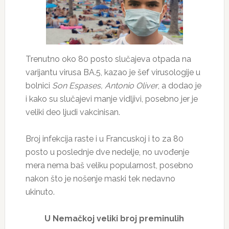
Trenutno oko 80 posto slučajeva otpada na
varijantu virusa BA.5, kazao je šef virusologije u
bolnici
Son Espases, Antonio Oliver
, a dodao je
i kako su slučajevi manje vidljivi, posebno jer je
veliki deo ljudi vakcinisan.
Broj infekcija raste i u Francuskoj i to za 80
posto u poslednje dve nedelje, no uvođenje
mera nema baš veliku popularnost, posebno
nakon što je nošenje maski tek nedavno
ukinuto.
U Nemačkoj veliki broj preminulih