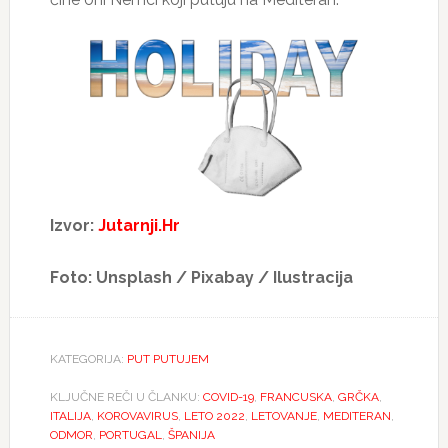
Izvor:
Jutarnji.Hr
Foto: Unsplash / Pixabay / Ilustracija
KATEGORIJA:
PUT PUTUJEM
KLJUČNE REČI U ČLANKU:
COVID-19
,
FRANCUSKA
,
GRČKA
,
ITALIJA
,
KOROVAVIRUS
,
LETO 2022
,
LETOVANJE
,
MEDITERAN
,
ODMOR
,
PORTUGAL
,
ŠPANIJA