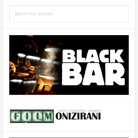
Search
this
website