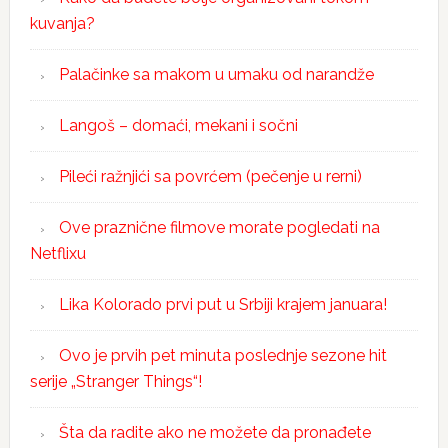
kuvanja?
Palačinke sa makom u umaku od narandže
Langoš – domaći, mekani i sočni
Pileći ražnjići sa povrćem (pečenje u rerni)
Ove praznične filmove morate pogledati na
Netflixu
Lika Kolorado prvi put u Srbiji krajem januara!
Ovo je prvih pet minuta poslednje sezone hit
serije „Stranger Things“!
Šta da radite ako ne možete da pronađete