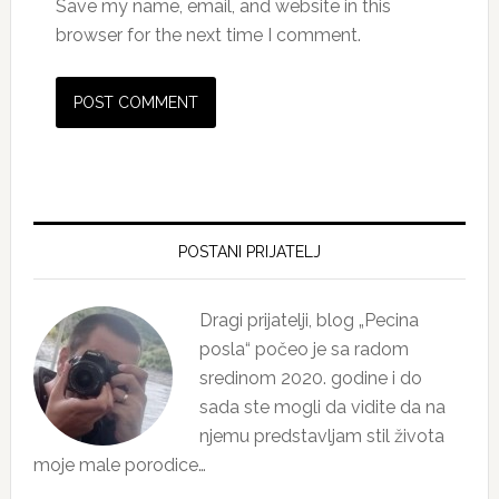
Save my name, email, and website in this
browser for the next time I comment.
Primary
Sidebar
POSTANI PRIJATELJ
Dragi prijatelji, blog „Pecina
posla“ počeo je sa radom
sredinom 2020. godine i do
sada ste mogli da vidite da na
njemu predstavljam stil života
moje male porodice…