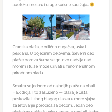
apoteku, mesaru i druge korisne sadržaje…
Gradska plaža je prilično dugačka, uska i
peščana. U pojedinim delovima, (severni deo
plaže) borova šuma se gotovo nadvija nad
morem i tu se može uživati u fenomenalnom
prirodnom hladu.
Smatra se jednom od najboljih plaža na obali
Halkidikija. I to zasluženo — plaža je čista,
peskovita i zbog blagog ulaska u more sjajna
za letovanje porodica sa decom. Jedan deo
plaže ima nešto šljunka u moru, a postoji i jedan