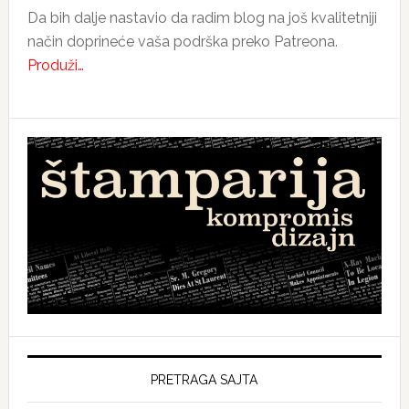
Da bih dalje nastavio da radim blog na još kvalitetniji
način doprineće vaša podrška preko Patreona.
Produži…
PRETRAGA SAJTA