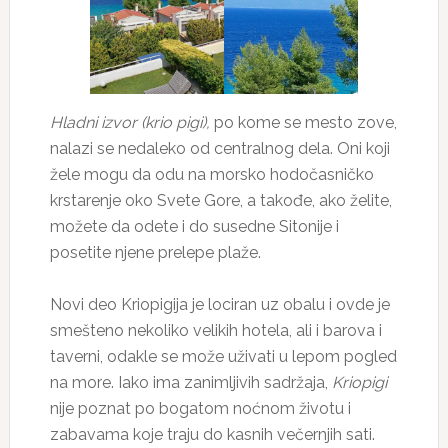
Hladni izvor (krio pigi),
po kome se mesto zove,
nalazi se nedaleko od centralnog dela. Oni koji
žele mogu da odu na morsko hodočasničko
krstarenje oko Svete Gore, a takođe, ako želite,
možete da odete i do susedne Sitonije i
posetite njene prelepe plaže.
Novi deo Kriopigija je lociran uz obalu i ovde je
smešteno nekoliko velikih hotela, ali i barova i
taverni, odakle se može uživati u lepom pogled
na more. Iako ima zanimljivih sadržaja,
Kriopigi
nije poznat po bogatom noćnom životu i
zabavama koje traju do kasnih večernjih sati.