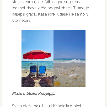
struje veoma jake. Afitos, gde su, prema
legendi, drevni grčki bogovi zbacili Titane, je
najlepši gradić Kasandre i udaljen je samo 9
kilometara.
Plaže u blizini Kriopigija
Sve o plažama u blizini Kriopigija možete