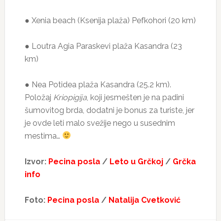
● Xenia beach (Ksenija plaža) Pefkohori (20 km)
● Loutra Agia Paraskevi plaža Kasandra (23
km)
● Nea Potidea plaža Kasandra (25.2 km).
Položaj
Kriopigija
, koji jesmešten je na padini
šumovitog brda, dodatni je bonus za turiste, jer
je ovde leti malo svežije nego u susednim
mestima…
Izvor:
Pecina posla
/
Leto u Grčkoj
/
Grčka
info
Foto:
Pecina posla
/
Natalija Cvetković