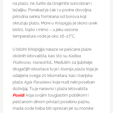
na plažu, ne žurite da iznajmite suncobran i
ležaljku. Ponekad je čak i u podne dovoljna
prirodna senka formirana od borova koji
okružuju plažu. More u
Kriopigiju
je skoro uvek
bistro, toplo i mirno – u jeku sezone
temperatura vode je oko 26-27˚C.
U blizini Kriopigija nalaze se peščane plaže
okolnih letovališta, kao što su
Kalitea,
Polihrono, Hanioti
itd… Međutim za ljubitelje
drugačijih iskustava tu je i
Ksenija plaža
, koja je
udaljena svega 20 kilometara, kao i banjska
plaža
Agia Paraskevi
, koja nudi neki poseban
doživljaj. Tu je naravno i plaža letovališta
Posidi
,
koja svojim touglastim poblikom i
peščanom dinom privlači posebnu pažnu,
mada ovde treba biti oprezan jer su morske