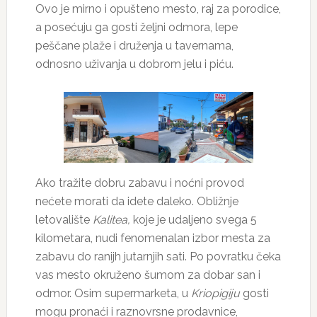
Ovo je mirno i opušteno mesto, raj za porodice,
a posećuju ga gosti željni odmora, lepe
peščane plaže i druženja u tavernama,
odnosno uživanja u dobrom jelu i piću.
Ako tražite dobru zabavu i noćni provod
nećete morati da idete daleko. Obližnje
letovalište
Kalitea,
koje je udaljeno svega 5
kilometara, nudi fenomenalan izbor mesta za
zabavu do ranijh jutarnjih sati. Po povratku čeka
vas mesto okruženo šumom za dobar san i
odmor. Osim supermarketa, u
Kriopigiju
gosti
mogu pronaći i raznovrsne prodavnice,