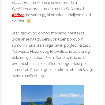
Kasandre
, smešteno u severnom delu
Egejskog mora
, između mesta
Polihrono
i
Kalitea
, na samo 95 kilometara udaljenosti od
Soluna
…
Stari deo ovog divnog morskog mestašca
locairan je na uzvišenju, okružen borovom
šumom i nudi pre svega divan pogled na zaliv
Toroneos
. Plaža ovog letovališta je od starog
dela udaljena oko 1,5 km. Karakteristično za
ovo mesto su uske uličice, mnogo masinjaka i
kameni amfiteatar gde se tokom leta održavaju
razne manifestacije.