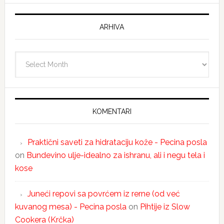
ARHIVA
Arhiva
KOMENTARI
Praktični saveti za hidrataciju kože - Pecina posla
on
Bundevino ulje-idealno za ishranu, ali i negu tela i
kose
Juneći repovi sa povrćem iz rerne (od već
kuvanog mesa) - Pecina posla
on
Pihtije iz Slow
Cookera (Krčka)