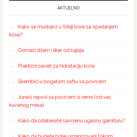
AKTUELNO
Kako se muškarci u Srbiji bore sa opadanjem
kose?
Domaći džem i liker od kajsija
Praktični saveti za hidrataciju kože
Škembići u bogatom saftu sa povrćem
Juneći repovi sa povrćem iz rerne (od već
kuvanog mesa)
Kako da odaberete savršenu ugaonu garnituru?
Kako da budete bolje organizovani tokom