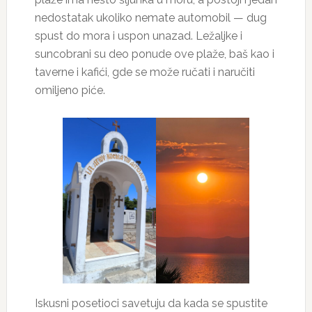
nedostatak ukoliko nemate automobil — dug
spust do mora i uspon unazad. Ležaljke i
suncobrani su deo ponude ove plaže, baš kao i
taverne i kafići, gde se može ručati i naručiti
omiljeno piće.
Iskusni posetioci savetuju da kada se spustite