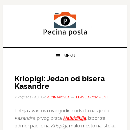
Skip
Skip
Skip
to
to
to
primary
main
primary
navigation
content
sidebar
MENU
Kriopigi: Jedan od bisera
Kasandre
31/07/2024
AUTOR
PECINAPOSLA
LEAVE A COMMENT
Letnja avantura ove godine odvela nas je do
Kasandre
, prvog prsta
Halkidikija
. Izbor za
odmor pao je na
Kriopigi,
malo mesto na istoku