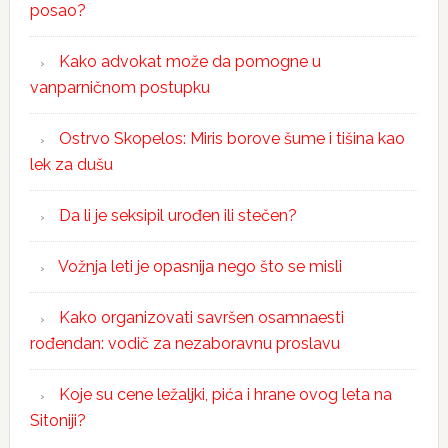
posao?
Kako advokat može da pomogne u
vanparničnom postupku
Ostrvo Skopelos: Miris borove šume i tišina kao
lek za dušu
Da li je seksipil urođen ili stečen?
Vožnja leti je opasnija nego što se misli
Kako organizovati savršen osamnaesti
rođendan: vodič za nezaboravnu proslavu
Koje su cene ležaljki, pića i hrane ovog leta na
Sitoniji?