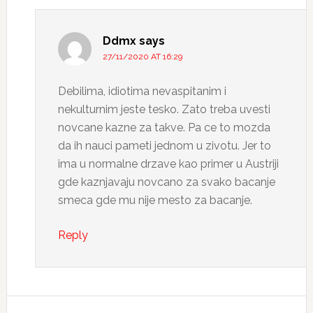
Ddmx
says
27/11/2020 AT 16:29
Debilima, idiotima nevaspitanim i
nekulturnim jeste tesko. Zato treba uvesti
novcane kazne za takve. Pa ce to mozda
da ih nauci pameti jednom u zivotu. Jer to
ima u normalne drzave kao primer u Austriji
gde kaznjavaju novcano za svako bacanje
smeca gde mu nije mesto za bacanje.
Reply