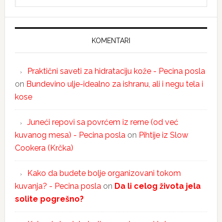
KOMENTARI
Praktični saveti za hidrataciju kože - Pecina posla
on
Bundevino ulje-idealno za ishranu, ali i negu tela i
kose
Juneći repovi sa povrćem iz rerne (od već
kuvanog mesa) - Pecina posla
on
Pihtije iz Slow
Cookera (Krčka)
Kako da budete bolje organizovani tokom
kuvanja? - Pecina posla
on
Da li celog života jela
solite pogrešno?