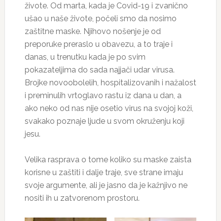
živote. Od marta, kada je Covid-19 i zvanično
ušao u naše živote, počeli smo da nosimo
zaštitne maske. Njihovo nošenje je od
preporuke preraslo u obavezu, a to traje i
danas, u trenutku kada je po svim
pokazateljima do sada najjači udar virusa.
Brojke novoobolelih, hospitalizovanih i nažalost
i preminulih vrtoglavo rastu iz dana u dan, a
ako neko od nas nije osetio virus na svojoj koži,
svakako poznaje ljude u svom okruženju koji
jesu.
Velika rasprava o tome koliko su maske zaista
korisne u zaštiti i dalje traje, sve strane imaju
svoje argumente, ali je jasno da je kažnjivo ne
nositi ih u zatvorenom prostoru.