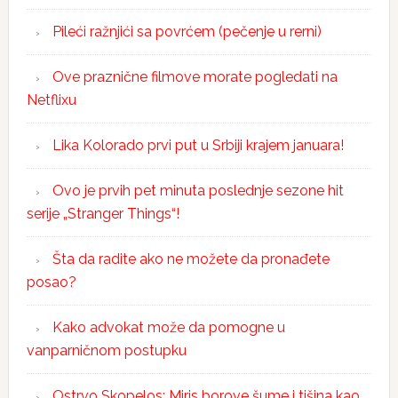
Pileći ražnjići sa povrćem (pečenje u rerni)
Ove praznične filmove morate pogledati na
Netflixu
Lika Kolorado prvi put u Srbiji krajem januara!
Ovo je prvih pet minuta poslednje sezone hit
serije „Stranger Things“!
Šta da radite ako ne možete da pronađete
posao?
Kako advokat može da pomogne u
vanparničnom postupku
Ostrvo Skopelos: Miris borove šume i tišina kao