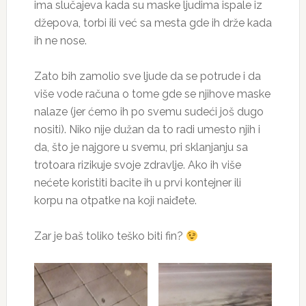
ima slučajeva kada su maske ljudima ispale iz
džepova, torbi ili već sa mesta gde ih drže kada
ih ne nose.
Zato bih zamolio sve ljude da se potrude i da
više vode računa o tome gde se njihove maske
nalaze (jer ćemo ih po svemu sudeći još dugo
nositi). Niko nije dužan da to radi umesto njih i
da, što je najgore u svemu, pri sklanjanju sa
trotoara rizikuje svoje zdravlje. Ako ih više
nećete koristiti bacite ih u prvi kontejner ili
korpu na otpatke na koji naiđete.
Zar je baš toliko teško biti fin?