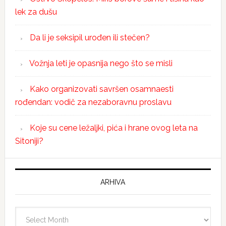
lek za dušu
Da li je seksipil urođen ili stečen?
Vožnja leti je opasnija nego što se misli
Kako organizovati savršen osamnaesti
rođendan: vodič za nezaboravnu proslavu
Koje su cene ležaljki, pića i hrane ovog leta na
Sitoniji?
ARHIVA
Arhiva