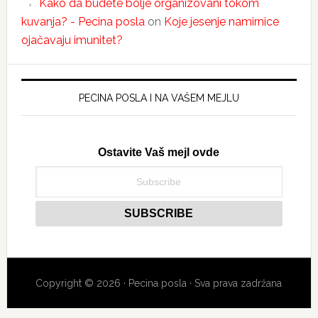
Kako da budete bolje organizovani tokom
kuvanja? - Pecina posla
on
Koje jesenje namirnice
ojačavaju imunitet?
PECINA POSLA I NA VAŠEM MEJLU
Ostavite Vaš mejl ovde
Copyright © 2026 · Pecina posla · Sva prava zadržana