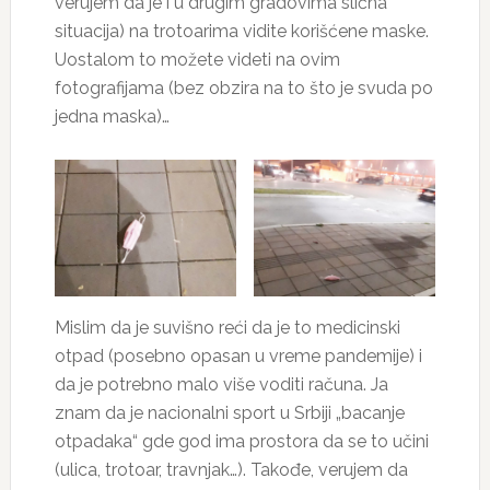
verujem da je i u drugim gradovima slična
situacija) na trotoarima vidite korišćene maske.
Uostalom to možete videti na ovim
fotografijama (bez obzira na to što je svuda po
jedna maska)…
Mislim da je suvišno reći da je to medicinski
otpad (posebno opasan u vreme pandemije) i
da je potrebno malo više voditi računa. Ja
znam da je nacionalni sport u Srbiji „bacanje
otpadaka“ gde god ima prostora da se to učini
(ulica, trotoar, travnjak…). Takođe, verujem da