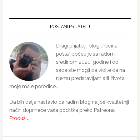
Primary
Sidebar
POSTANI PRIJATELJ
Dragi prijatelji, blog „Pecina
posla“ počeo je sa radom
sredinom 2020. godine i do
sada ste mogli da vidite da na
njemu predstavljam stil života
moje male porodice…
Da bih dalje nastavio da radim blog na još kvalitetniji
način doprineće vaša podrška preko Patreona.
Produži…