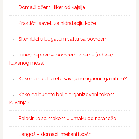
Domaći džem i liker od kajsija
Praktični saveti za hidrataciju kože
Škembići u bogatom saftu sa povrćem
Juneći repovi sa povrćem iz rerne (od već
kuvanog mesa)
Kako da odaberete savršenu ugaonu garnituru?
Kako da budete bolje organizovani tokom
kuvanja?
Palačinke sa makom u umaku od narandže
Langoš – domaći, mekani i sočni