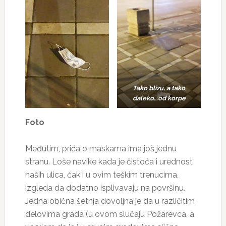
Tako blizu, a tako
daleko…od korpe
Foto
Međutim, priča o maskama ima još jednu
stranu. Loše navike kada je čistoća i urednost
naših ulica, čak i u ovim teškim trenucima,
izgleda da dodatno isplivavaju na površinu.
Jedna obična šetnja dovoljna je da u različitim
delovima grada (u ovom slučaju Požarevca, a