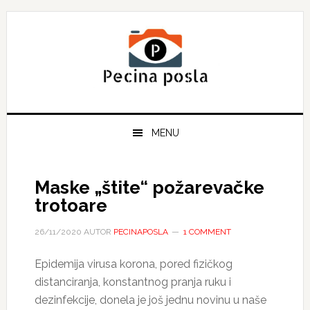
Skip
Skip
Skip
to
to
to
primary
main
primary
navigation
content
sidebar
MENU
Maske „štite“ požarevačke
trotoare
26/11/2020
AUTOR
PECINAPOSLA
1 COMMENT
Epidemija virusa korona, pored fizičkog
distanciranja, konstantnog pranja ruku i
dezinfekcije, donela je još jednu novinu u naše