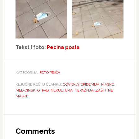
Tekst i foto:
Pecina posla
KATEGORIJA:
FOTO PRIĆA
KLJUČNE REČI U ČLANKU:
COVID-19
,
EPIDEMIJA
,
MASKE
,
MEDICINSKI OTPAD
,
NEKULTURA
,
NEPAŽNJA
,
ZAŠTITNE
MASKE
Reader
Interactions
Comments