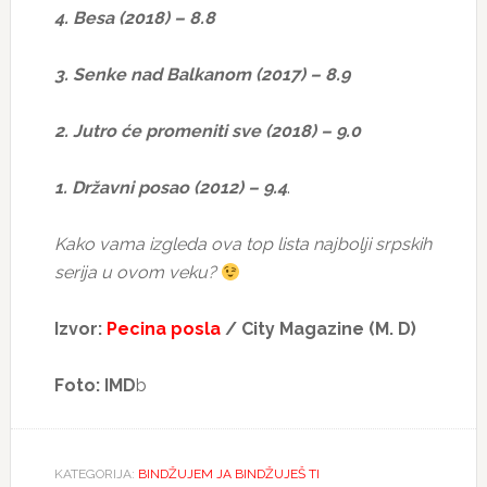
4. Besa (2018) – 8.8
3. Senke nad Balkanom (2017) – 8.9
2. Jutro će promeniti sve (2018) – 9.0
1. Državni posao (2012) – 9.4
.
Kako vama izgleda ova top lista najbolji srpskih
serija u ovom veku?
Izvor:
Pecina posla
/ City Magazine (M. D)
Foto: IMD
b
KATEGORIJA:
BINDŽUJEM JA BINDŽUJEŠ TI