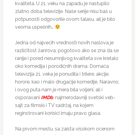
kvaliteta. U 21. veku na zapadu je nastupilo
zlatno doba televizije. Naše serije nisu baš u
potpunosti odgovorile ovom talasu, ali je bilo
veoma uspešnih…
Jedna od najvećih vrednosti novih naslova je
različitost žanrova, pogotovo ako se zna da se
ranije i pored nesumnjivog kvaliteta sve kretalo
oko komedija i porodičnih drama. Domaća
televizija 21. veka je ponudila i trilere, akcije,
horore, kao i malo drugačije komedije. Naravno,
i ovog puta nam je mera bila voljeni, ali i
osporavani
IMDb
, najmerodavniji svetski veb-
sajt za filmski i TV sadržaj, na kojem
reginstrovani korisici imaju pravo glasa.
Na prvom mestu, sa zaista visokom ocenom