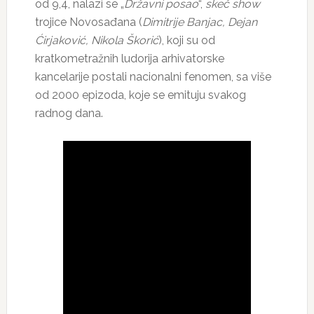
od 9,4, nalazi se „
Državni posao
“,
skeč show
trojice Novosađana (
Dimitrije Banjac, Dejan
Ćirjaković, Nikola Škorić
), koji su od
kratkometražnih ludorija arhivatorske
kancelarije postali nacionalni fenomen, sa više
od 2000 epizoda, koje se emituju svakog
radnog dana.