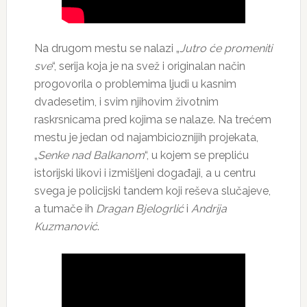
Na drugom mestu se nalazi „
Jutro će promeniti
sve
“, serija koja je na svež i originalan način
progovorila o problemima ljudi u kasnim
dvadesetim, i svim njihovim životnim
raskrsnicama pred kojima se nalaze. Na trećem
mestu je jedan od najambicioznijih projekata,
„
Senke nad Balkanom
“, u kojem se prepliću
istorijski likovi i izmišljeni događaji, a u centru
svega je policijski tandem koji reševa slučajeve,
a tumače ih
Dragan Bjelogrlić
i
Andrija
Kuzmanović
.