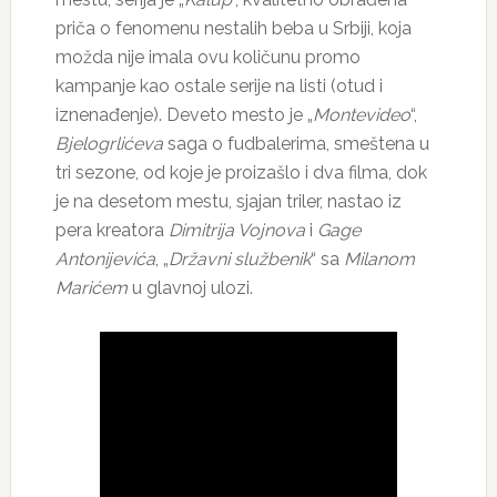
priča o fenomenu nestalih beba u Srbiji, koja
možda nije imala ovu količunu promo
kampanje kao ostale serije na listi (otud i
iznenađenje). Deveto mesto je „
Montevideo
“,
Bjelogrlićeva
saga o fudbalerima, smeštena u
tri sezone, od koje je proizašlo i dva filma, dok
je na desetom mestu, sjajan triler, nastao iz
pera kreatora
Dimitrija Vojnova
i
Gage
Antonijevića
, „
Državni službenik
“ sa
Milanom
Marićem
u glavnoj ulozi.