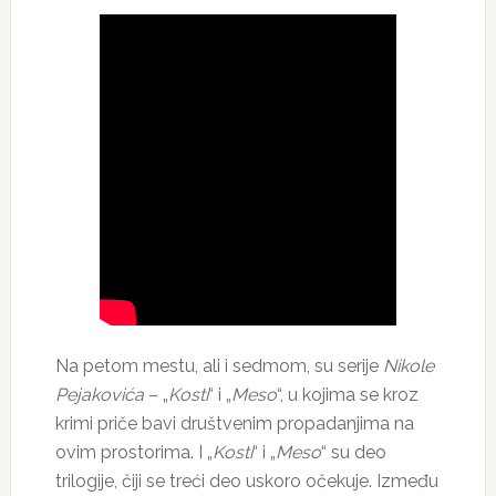
Na petom mestu, ali i sedmom, su serije
Nikole
Pejakovića
– „
Kosti
“ i „
Meso
“, u kojima se kroz
krimi priče bavi društvenim propadanjima na
ovim prostorima. I „
Kosti
“ i „
Meso
“ su deo
trilogije, čiji se treći deo uskoro očekuje. Između