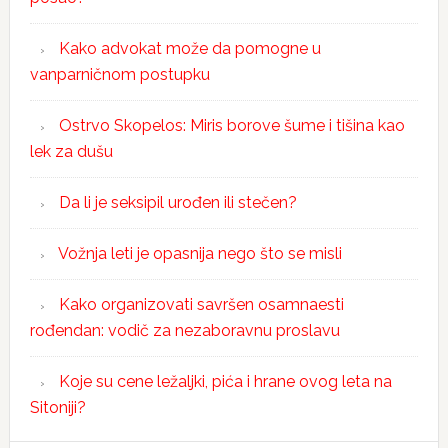
Kako advokat može da pomogne u
vanparničnom postupku
Ostrvo Skopelos: Miris borove šume i tišina kao
lek za dušu
Da li je seksipil urođen ili stečen?
Vožnja leti je opasnija nego što se misli
Kako organizovati savršen osamnaesti
rođendan: vodič za nezaboravnu proslavu
Koje su cene ležaljki, pića i hrane ovog leta na
Sitoniji?