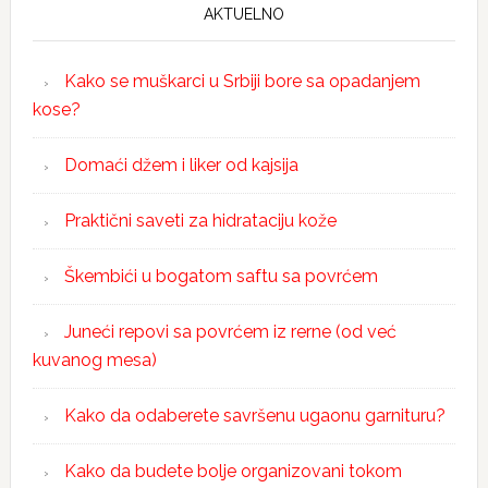
AKTUELNO
Kako se muškarci u Srbiji bore sa opadanjem
kose?
Domaći džem i liker od kajsija
Praktični saveti za hidrataciju kože
Škembići u bogatom saftu sa povrćem
Juneći repovi sa povrćem iz rerne (od već
kuvanog mesa)
Kako da odaberete savršenu ugaonu garnituru?
Kako da budete bolje organizovani tokom