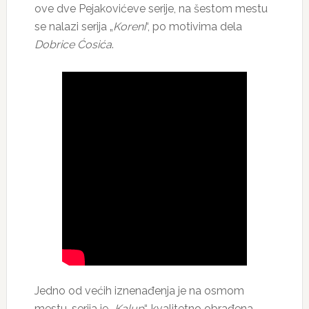
ove dve Pejakovićeve serije, na šestom mestu
se nalazi serija „
Koreni
“, po motivima dela
Dobrice Ćosića
.
Jedno od većih iznenađenja je na osmom
mestu, serija je „
Kalup
“, kvalitetno obrađena