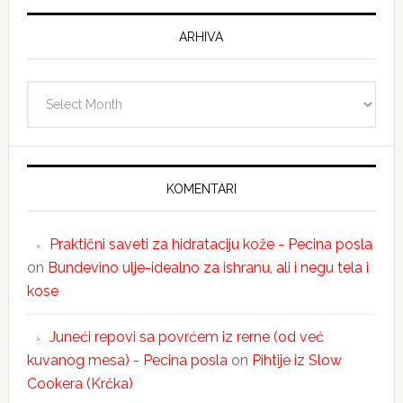
ARHIVA
Arhiva
KOMENTARI
Praktični saveti za hidrataciju kože - Pecina posla
on
Bundevino ulje-idealno za ishranu, ali i negu tela i
kose
Juneći repovi sa povrćem iz rerne (od već
kuvanog mesa) - Pecina posla
on
Pihtije iz Slow
Cookera (Krčka)