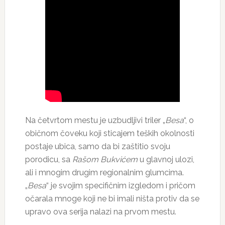
Na četvrtom mestu je uzbudljivi triler „
Besa
“, o
običnom čoveku koji sticajem teških okolnosti
postaje ubica, samo da bi zaštitio svoju
porodicu, sa
Rašom Bukvićem
u glavnoj ulozi,
ali i mnogim drugim regionalnim glumcima.
„
Besa
“ je svojim specifičnim izgledom i pričom
očarala mnoge koji ne bi imali ništa protiv da se
upravo ova serija nalazi na prvom mestu.