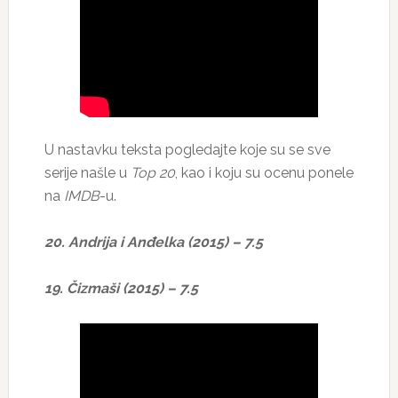
U nastavku teksta pogledajte koje su se sve
serije našle u
Top 20
, kao i koju su ocenu ponele
na
IMDB
-u.
20. Andrija i Anđelka (2015) – 7.5
19. Čizmaši (2015) – 7.5