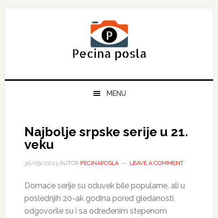
Skip
Skip
Skip
to
to
to
primary
main
primary
navigation
content
sidebar
MENU
Najbolje srpske serije u 21.
veku
30/09/2023
AUTOR
PECINAPOSLA
LEAVE A COMMENT
Domaće serije su oduvek bile popularne, ali u
poslednjih 20-ak godina pored gledanosti,
odgovorile su i sa određenim stepenom