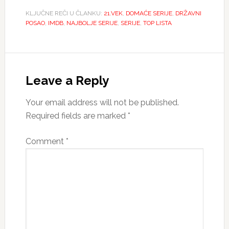
KLJUČNE REČI U ČLANKU:
21.VEK
,
DOMAĆE SERIJE
,
DRŽAVNI
POSAO
,
IMDB
,
NAJBOLJE SERIJE
,
SERIJE
,
TOP LISTA
Reader
Interactions
Leave a Reply
Your email address will not be published.
Required fields are marked
*
Comment
*