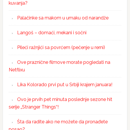
kuvanja?
Palačinke sa makom u umaku od narandže
Langoš – domaći, mekani i sočni
Pileći ražnjići sa povrćem (pečenje u rerni)
Ove praznične filmove morate pogledati na
Netflixu
Lika Kolorado prvi put u Srbiji krajem januara!
Ovo je prvih pet minuta poslednje sezone hit
serije „Stranger Things“!
Šta da radite ako ne možete da pronađete
posao?