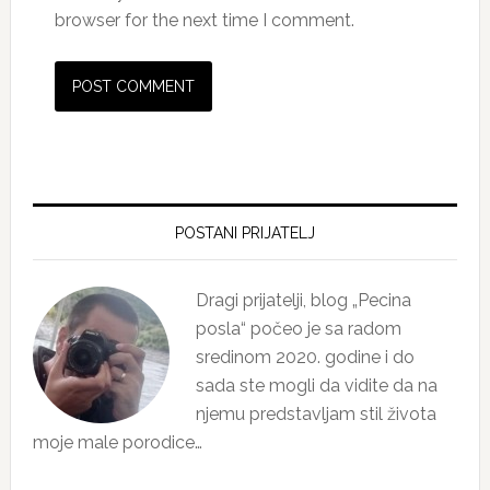
browser for the next time I comment.
Primary
Sidebar
POSTANI PRIJATELJ
Dragi prijatelji, blog „Pecina
posla“ počeo je sa radom
sredinom 2020. godine i do
sada ste mogli da vidite da na
njemu predstavljam stil života
moje male porodice…