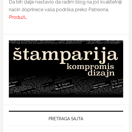
Da bih dalje nastavio da radim blog na još kvalitetniji
način doprineće vaša podrška preko Patreona.
Produži…
PRETRAGA SAJTA