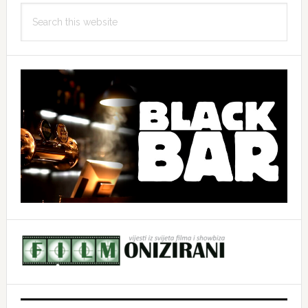
Search
this
website