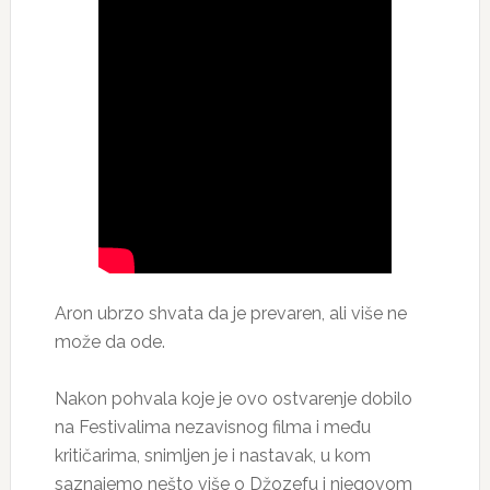
Aron ubrzo shvata da je prevaren, ali više ne
može da ode.
Nakon pohvala koje je ovo ostvarenje dobilo
na Festivalima nezavisnog filma i među
kritičarima, snimljen je i nastavak, u kom
saznajemo nešto više o Džozefu i njegovom