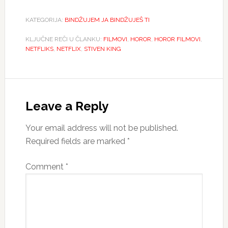
KATEGORIJA:
BINDŽUJEM JA BINDŽUJEŠ TI
KLJUČNE REČI U ČLANKU:
FILMOVI
,
HOROR
,
HOROR FILMOVI
,
NETFLIKS
,
NETFLIX
,
STIVEN KING
Reader
Interactions
Leave a Reply
Your email address will not be published.
Required fields are marked
*
Comment
*