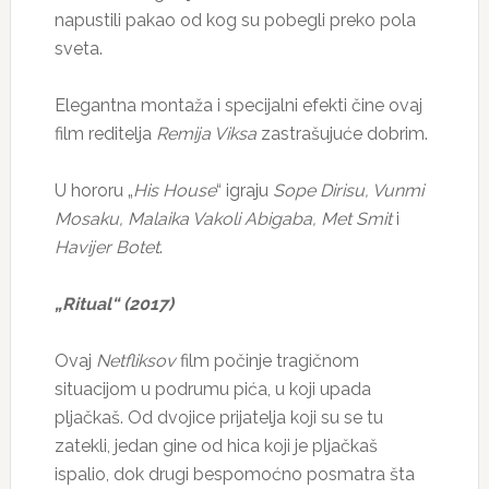
napustili pakao od kog su pobegli preko pola
sveta.
Elegantna montaža i specijalni efekti čine ovaj
film reditelja
Remija Viksa
zastrašujuće dobrim.
U hororu „
His House
“ igraju
Sope Dirisu, Vunmi
Mosaku, Malaika Vakoli Abigaba, Met Smit
i
Havijer Botet
.
„Ritual“ (2017)
Ovaj
Netfliksov
film počinje tragičnom
situacijom u podrumu pića, u koji upada
pljačkaš. Od dvojice prijatelja koji su se tu
zatekli, jedan gine od hica koji je pljačkaš
ispalio, dok drugi bespomoćno posmatra šta