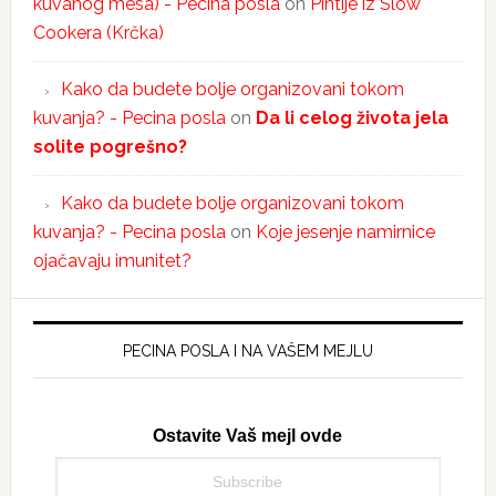
kuvanog mesa) - Pecina posla
on
Pihtije iz Slow
Cookera (Krčka)
Kako da budete bolje organizovani tokom
kuvanja? - Pecina posla
on
Da li celog života jela
solite pogrešno?
Kako da budete bolje organizovani tokom
kuvanja? - Pecina posla
on
Koje jesenje namirnice
ojačavaju imunitet?
PECINA POSLA I NA VAŠEM MEJLU
Ostavite Vaš mejl ovde