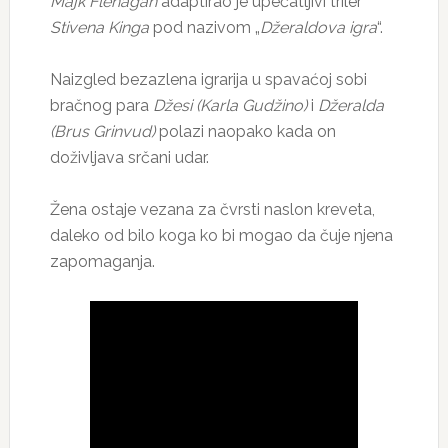
Majk Flenagan
adaptirao je upečatljivi triler
Stivena Kinga
pod nazivom „
Džeraldova igra
“.
Naizgled bezazlena igrarija u spavaćoj sobi
bračnog para
Džesi (Karla Gudžino)
i
Džeralda
(Brus Grinvud)
polazi naopako kada on
doživljava srčani udar.
Žena ostaje vezana za čvrsti naslon kreveta,
daleko od bilo koga ko bi mogao da čuje njena
zapomaganja.