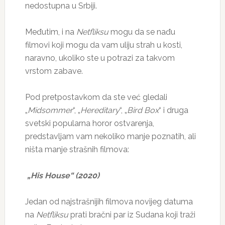
nedostupna u Srbiji.
Međutim, i na
Netfliksu
mogu da se nađu
filmovi koji mogu da vam uliju strah u kosti,
naravno, ukoliko ste u potrazi za takvom
vrstom zabave.
Pod pretpostavkom da ste već gledali
„
Midsommer
“, „
Hereditary
“, „
Bird Box
“ i druga
svetski popularna horor ostvarenja,
predstavljam vam nekoliko manje poznatih, ali
ništa manje strašnih filmova:
„His House“ (2020)
Jedan od najstrašnijih filmova novijeg datuma
na
Netfliksu
prati bračni par iz Sudana koji traži