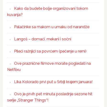
Kako da budete bolje organizovani tokom
kuvanja?
Palačinke sa makom u umaku od narandže
Langoš – domaći, mekani i sočni
Pileći ražnjići sa povrćem (pečenje u rerni)
Ove praznične filmove morate pogledati na
Netflixu
Lika Kolorado prvi put u Srbiji krajem januara!
Ovo je prvih pet minuta poslednje sezone hit
serije „Stranger Things“!