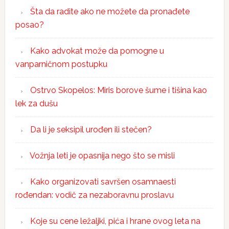
Šta da radite ako ne možete da pronađete
posao?
Kako advokat može da pomogne u
vanparničnom postupku
Ostrvo Skopelos: Miris borove šume i tišina kao
lek za dušu
Da li je seksipil urođen ili stečen?
Vožnja leti je opasnija nego što se misli
Kako organizovati savršen osamnaesti
rođendan: vodič za nezaboravnu proslavu
Koje su cene ležaljki, pića i hrane ovog leta na