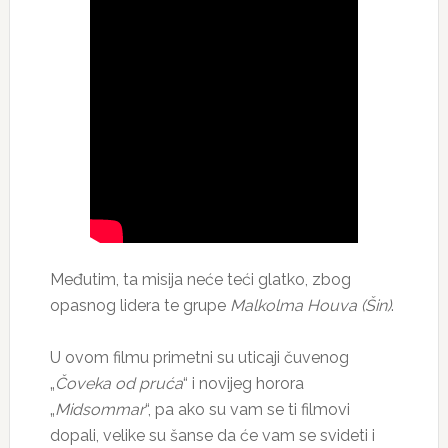
Međutim, ta misija neće teći glatko, zbog
opasnog lidera te grupe
Malkolma Houva (Šin)
.
U ovom filmu primetni su uticaji čuvenog
„
Čoveka od pruća
“ i novijeg horora
„
Midsommar
“, pa ako su vam se ti filmovi
dopali, velike su šanse da će vam se svideti i