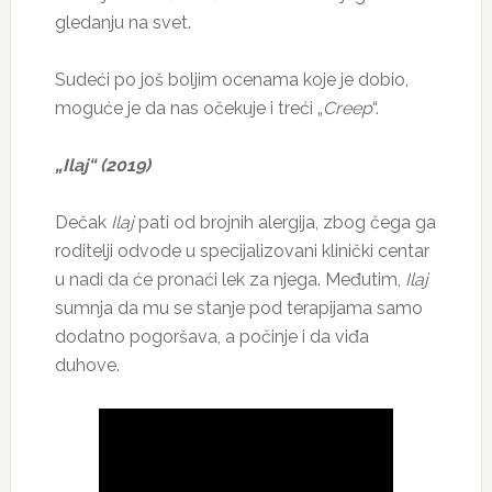
gledanju na svet.
Sudeći po još boljim ocenama koje je dobio,
moguće je da nas očekuje i treći „
Creep
“.
„Ilaj“ (2019)
Dečak
Ilaj
pati od brojnih alergija, zbog čega ga
roditelji odvode u specijalizovani klinički centar
u nadi da će pronaći lek za njega. Međutim,
Ilaj
sumnja da mu se stanje pod terapijama samo
dodatno pogoršava, a počinje i da viđa
duhove.