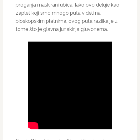
proganja maskirani ubica. Iako ovo deluje kao
zaplet koji smo mnogo puta videli na
bioskopskim platnima, ovog puta razlika je u
tome što je glavna junakinja gluvonema.