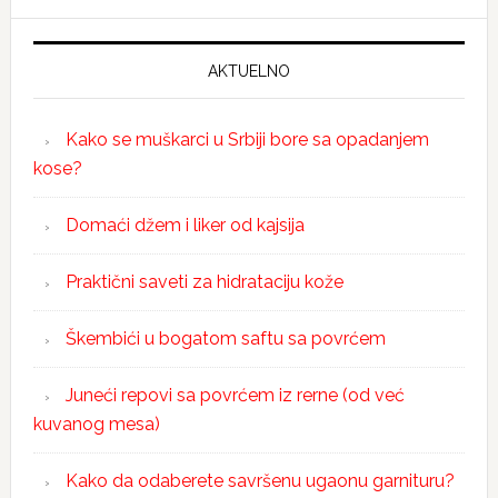
AKTUELNO
Kako se muškarci u Srbiji bore sa opadanjem
kose?
Domaći džem i liker od kajsija
Praktični saveti za hidrataciju kože
Škembići u bogatom saftu sa povrćem
Juneći repovi sa povrćem iz rerne (od već
kuvanog mesa)
Kako da odaberete savršenu ugaonu garnituru?