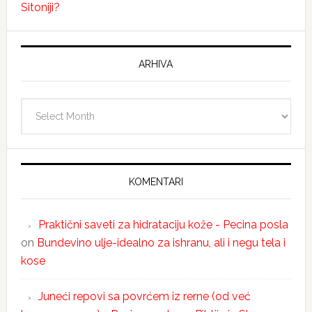
Sitoniji?
ARHIVA
Arhiva
KOMENTARI
Praktični saveti za hidrataciju kože - Pecina posla
on
Bundevino ulje-idealno za ishranu, ali i negu tela i
kose
Juneći repovi sa povrćem iz rerne (od već