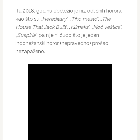
Tu 2018. godinu obeležio je niz odličnih horora,
kao što su „
Hereditary
“, „
Tiho mesto
“, „
The
House That Jack Built
“, „
Klimaks
“, „
Noć veštica
“,
„
Suspiria
“, pa nije ni čudo što je jedan
indonežanski horor (nepravedno) prošao
nezapaženo.