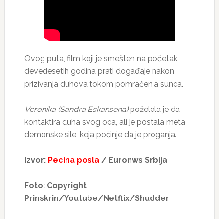
Ovog puta, film koji je smešten na početak
devedesetih godina prati događaje nakon
prizivanja duhova tokom pomračenja sunca.
Veronika (Sandra Eskansena)
poželela je da
kontaktira duha svog oca, ali je postala meta
demonske sile, koja počinje da je proganja.
Izvor:
Pecina posla
/ Euronws Srbija
Foto: Copyright
Prinskrin/Youtube/Netflix/Shudder