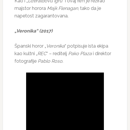
Kao i „
Džeraldovu igru
“ i ovaj film je režirao
majstor horora
Majk Flenagan
, tako da je
napetost zagarantovana.
„Veronika“ (2017)
Španski horor „
Veronika
“ potpisuje ista ekipa
kao kultni „
REC
“ – reditelj
Pako Plaza
i direktor
fotografije
Pablo Roso
.