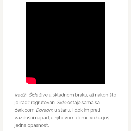
Iradž
i
Šide
žive u skladnom braku, ali nakon što
je Iradž regrutovan,
Šide
ostaje sama sa
ćerkicom
Dorsom
u stanu. I dok im preti
vazdušni napad, u njihovom domu vreba još
jedna opasnost.