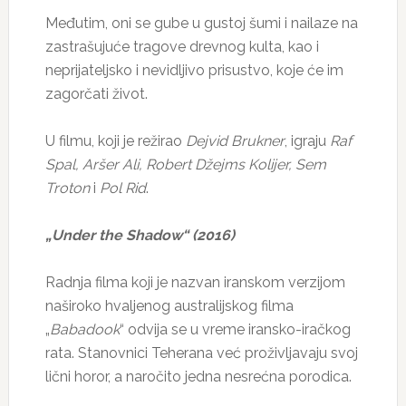
Međutim, oni se gube u gustoj šumi i nailaze na
zastrašujuće tragove drevnog kulta, kao i
neprijateljsko i nevidljivo prisustvo, koje će im
zagorčati život.
U filmu, koji je režirao
Dejvid Brukner
, igraju
Raf
Spal, Aršer Ali, Robert Džejms Kolijer, Sem
Troton
i
Pol Rid
.
„Under the Shadow“ (2016)
Radnja filma koji je nazvan iranskom verzijom
naširoko hvaljenog australijskog filma
„
Babadook
“ odvija se u vreme iransko-iračkog
rata. Stanovnici Teherana već proživljavaju svoj
lični horor, a naročito jedna nesrećna porodica.