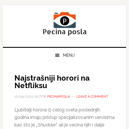
Skip
Skip
Skip
to
to
to
primary
main
primary
navigation
content
sidebar
MENU
Najstrašniji horori na
Netfliksu
12/05/2022
AUTOR
PECINAPOSLA
LEAVE A COMMENT
Ljubitelji horora iz celog sveta poslednjih
godina imaju pristup specijalizovanim servisima
kao što je „
Shudder
“, ali je većina njih i dalje