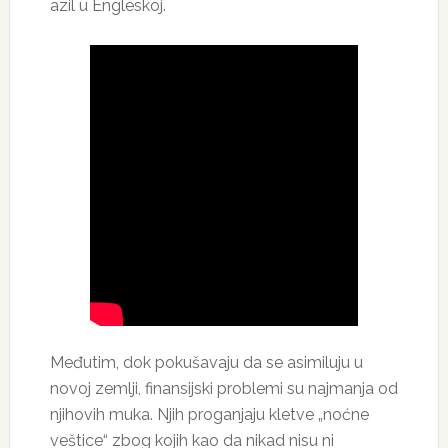
azil u Engleskoj.
Međutim, dok pokušavaju da se asimiluju u
novoj zemlji, finansijski problemi su najmanja od
njihovih muka. Njih proganjaju kletve „noćne
veštice“ zbog kojih kao da nikad nisu ni