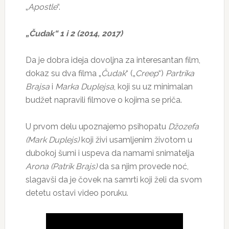
„
Apostle
“.
„Čudak“ 1 i 2 (2014, 2017)
Da je dobra ideja dovoljna za interesantan film,
dokaz su dva filma „
Čudak
“ („
Creep
“)
Partrika
Brajsa
i
Marka Duplejsa
, koji su uz minimalan
budžet napravili filmove o kojima se priča.
U prvom delu upoznajemo psihopatu
Džozefa
(Mark Duplejs)
koji živi usamljenim životom u
dubokoj šumi i uspeva da namami snimatelja
Arona (Patrik Brajs)
da sa njim provede noć,
slagavši da je čovek na samrti koji želi da svom
detetu ostavi video poruku.