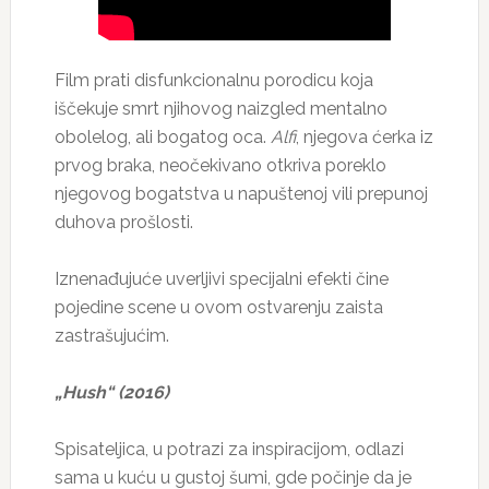
Film prati disfunkcionalnu porodicu koja
iščekuje smrt njihovog naizgled mentalno
obolelog, ali bogatog oca.
Alfi
, njegova ćerka iz
prvog braka, neočekivano otkriva poreklo
njegovog bogatstva u napuštenoj vili prepunoj
duhova prošlosti.
Iznenađujuće uverljivi specijalni efekti čine
pojedine scene u ovom ostvarenju zaista
zastrašujućim.
„Hush“ (2016)
Spisateljica, u potrazi za inspiracijom, odlazi
sama u kuću u gustoj šumi, gde počinje da je