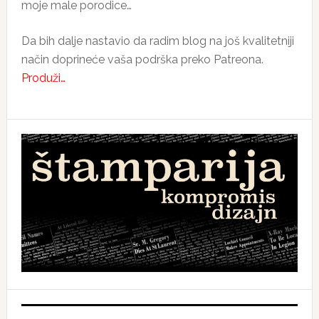
moje male porodice…
Da bih dalje nastavio da radim blog na još kvalitetniji
način doprineće vaša podrška preko Patreona.
Produži…