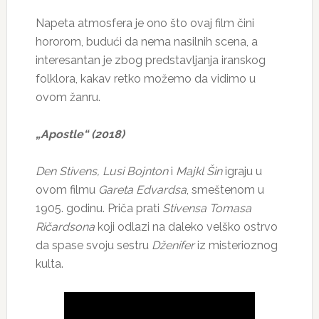
Napeta atmosfera je ono što ovaj film čini
hororom, budući da nema nasilnih scena, a
interesantan je zbog predstavljanja iranskog
folklora, kakav retko možemo da vidimo u
ovom žanru.
„Apostle“ (2018)
Den Stivens, Lusi Bojnton
i
Majkl Šin
igraju u
ovom filmu
Gareta Edvardsa
, smeštenom u
1905. godinu. Priča prati
Stivensa Tomasa
Ričardsona
koji odlazi na daleko velško ostrvo
da spase svoju sestru
Dženifer
iz misterioznog
kulta.