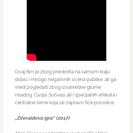
Ovaj film je zbog preokreta na samom kraju
dobio i mnogo negativnih ocena publike, ali ga
vredi pogledati zbog izvanredne glume
mladog
Čarlija Šotvela
, ali i specijalnih efekata i
centralne teme koja se zapravo tiče porodice.
„Džeraldova igra“ (2017)