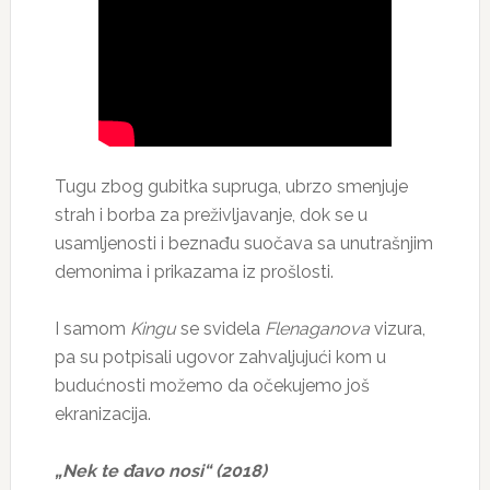
Tugu zbog gubitka supruga, ubrzo smenjuje
strah i borba za preživljavanje, dok se u
usamljenosti i beznađu suočava sa unutrašnjim
demonima i prikazama iz prošlosti.
I samom
Kingu
se svidela
Flenaganova
vizura,
pa su potpisali ugovor zahvaljujući kom u
budućnosti možemo da očekujemo još
ekranizacija.
„Nek te đavo nosi“ (2018)