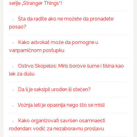
serije „Stranger Things“!
Šta da radite ako ne možete da pronađete
posao?
Kako advokat može da pomogne u
vanparničnom postupku
Ostrvo Skopelos: Miris borove šume i tišina kao
lek za dušu
Da li je seksipil urođen ili stečen?
Vožnja leti je opasnija nego što se misli
Kako organizovati savršen osamnaesti
rođendan: vodič za nezaboravnu proslavu