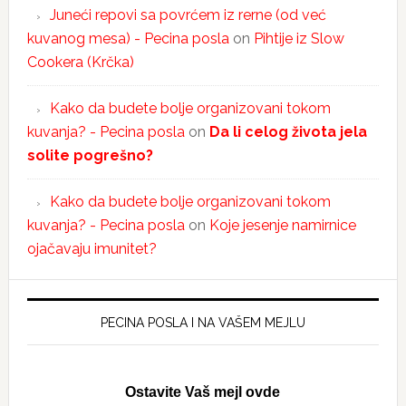
Juneći repovi sa povrćem iz rerne (od već
kuvanog mesa) - Pecina posla
on
Pihtije iz Slow
Cookera (Krčka)
Kako da budete bolje organizovani tokom
kuvanja? - Pecina posla
on
Da li celog života jela
solite pogrešno?
Kako da budete bolje organizovani tokom
kuvanja? - Pecina posla
on
Koje jesenje namirnice
ojačavaju imunitet?
PECINA POSLA I NA VAŠEM MEJLU
Ostavite Vaš mejl ovde