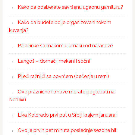
Kako da odaberete savršenu ugaonu garnituru?
Kako da budete bolje organizovani tokom
kuvanja?
Palačinke sa makom u umaku od narandže
Langoš – domaći, mekani i sočni
Pileći ražnjići sa povrćem (pečenje u rerni)
Ove praznične filmove morate pogledati na
Netflixu
Lika Kolorado prvi put u Srbiji krajem januara!
Ovo je prvih pet minuta poslednje sezone hit