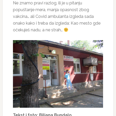
Ne znamo pravi razlog, ili je u pitanju
popuštanje mera, manja opasnost zbog
vakcina… ali Covid ambulanta izgleda sada
onako kako i treba da izgleda: Kao mesto gde
očekuješ nadu, a ne strah…
Tekst i foto: Biljana Bundalo