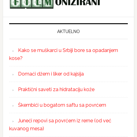
AKTUELNO
Kako se muškarci u Srbiji bore sa opadanjem
kose?
Domaći džem i liker od kajsija
Praktični saveti za hidrataciju kože
Škembići u bogatom saftu sa povrćem
Juneći repovi sa povrćem iz rerne (od već
kuvanog mesa)