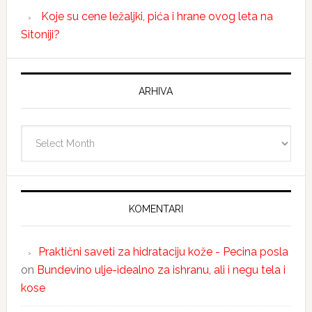
Koje su cene ležaljki, pića i hrane ovog leta na
Sitoniji?
ARHIVA
Arhiva
KOMENTARI
Praktični saveti za hidrataciju kože - Pecina posla
on
Bundevino ulje-idealno za ishranu, ali i negu tela i
kose