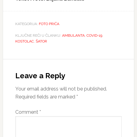
KATEGORIJA:
FOTO PRIĆA
KLJUČNE REČI U ČLANKU:
AMBULANTA
,
COVID-19
,
KOSTOLAC
,
ŠATOR
Reader
Interactions
Leave a Reply
Your email address will not be published.
Required fields are marked
*
Comment
*