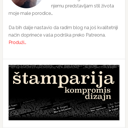
njemu predstavljam stil života
moje male porodice…
Da bih dalje nastavio da radim blog na još kvalitetniji
način doprineće vaša podrška preko Patreona.
Produži…