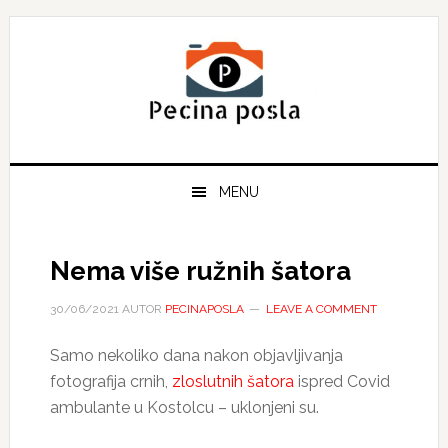
Skip
Skip
Skip
to
to
to
primary
main
primary
navigation
content
sidebar
MENU
Nema više ružnih šatora
30/06/2021
AUTOR
PECINAPOSLA
LEAVE A COMMENT
Samo nekoliko dana nakon objavljivanja
fotografija crnih,
zloslutnih šatora
ispred Covid
ambulante u Kostolcu – uklonjeni su.