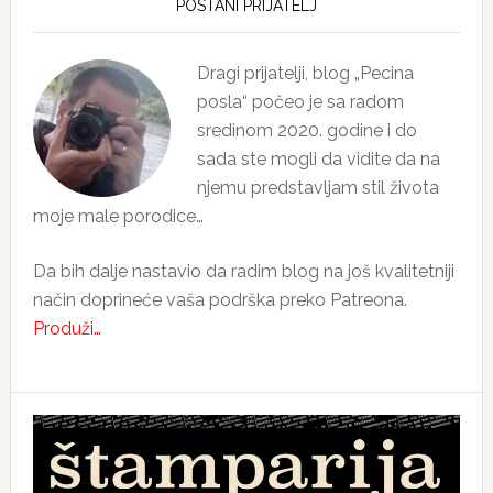
Sidebar
POSTANI PRIJATELJ
Dragi prijatelji, blog „Pecina
posla“ počeo je sa radom
sredinom 2020. godine i do
sada ste mogli da vidite da na
njemu predstavljam stil života
moje male porodice…
Da bih dalje nastavio da radim blog na još kvalitetniji
način doprineće vaša podrška preko Patreona.
Produži…