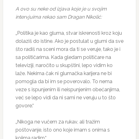
A ovo su neke od izjava koje je u svojim
intervjuima rekao sam Dragan Nikolić:
„Politika je kao gluma, stvar iskrenosti kroz koju
dolaziš do istine. Ako je postulat u glumi da sve
što radiš na sceni mora da ti se veruje, tako je i
sa političarima. Kada gledam političare na
televiziji, naročito u skupštini, lepo vidim ko
laže. Nekima čak ni glumačka karijera ne bi
pomogla da bi im se poverovalo. To nema
veze s ispunjenim ili neispunjenim obećanjima,
već se lepo vidi da ni sami ne veruju u to što
govore.“
„Nikoga ne vučem za rukav, ali tražim
poštovanje, isto ono koje imam s onima s
kojima radim.“