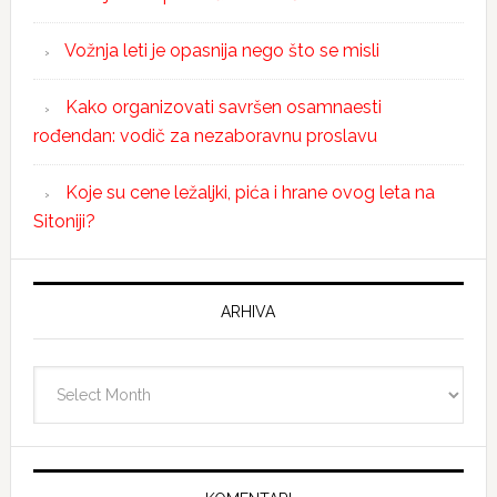
Vožnja leti je opasnija nego što se misli
Kako organizovati savršen osamnaesti
rođendan: vodič za nezaboravnu proslavu
Koje su cene ležaljki, pića i hrane ovog leta na
Sitoniji?
ARHIVA
Arhiva