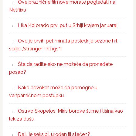
Ove praznične filmove morate pogledati na
Netflixu
Lika Kolorado prvi put u Srbiji krajem januara!
Ovo je prvih pet minuta poslednje sezone hit
serije „Stranger Things“!
Šta da radite ako ne možete da pronađete
posao?
Kako advokat može da pomogne u
vanparničnom postupku
Ostrvo Skopelos: Miris borove šume i tišina kao
lek za dušu
Da li je seksipil urođen ili stečen?