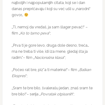
najboljih i najpopularnijih citata, koji se i dan
danas prepričavaju i koji su već ušli u „narodni“
govor…
„Ti, nemoj da vređaš, ja sam šlager pevač!“ –
film „
Ko to tamo peva
“;
„Prva ti je gore levo, druga dole desno, treća…
ma ne treba ti više, idi iza mene, gledaj šta ja
radim.“– film „
Nacionalna klasa
“;
„Počeo rat bre, piz*a ti materina!“– film „
Balkan
Ekspres
“;
„Sram te bre bilo, švalerašu jedan, znaš sram te
bre bilo!“– serija „
Povratak otpisanih
“;