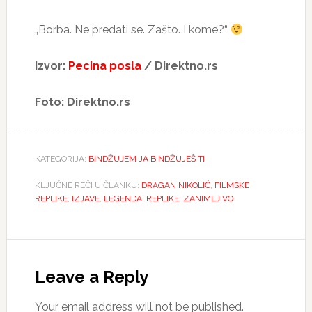
„Borba. Ne predati se. Zašto. I kome?“
Izvor:
Pecina posla
/ Direktno.rs
Foto: Direktno.rs
KATEGORIJA:
BINDŽUJEM JA BINDŽUJEŠ TI
KLJUČNE REČI U ČLANKU:
DRAGAN NIKOLIĆ
,
FILMSKE
REPLIKE
,
IZJAVE
,
LEGENDA
,
REPLIKE
,
ZANIMLJIVO
Reader
Interactions
Leave a Reply
Your email address will not be published.