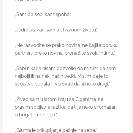
„Sam po sebi sam epoha.“
„Jednostavan sam u stvarnom životu.“
„Ne razvodite se preko novina, ne šaljite poruku
partneru preko novina, pronađite svoju intimu.“
„Sebi nikada nisam dozvolio da mislim da sam
najbolji ili na neki način veliki. Mislim da je to
svojstvo budala – verovati da si neko drugi.“
„Živeo sam u istom kraju sa Ciganima, ne
pravim socijalne razlike, da li je neko siromašan
ili bogat, crn ili beo.“
„Gluma je prikupljanje pažnje na sebe.“