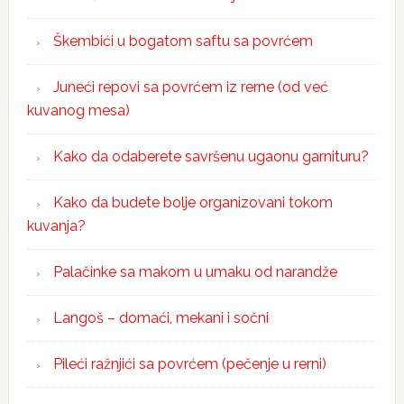
Škembići u bogatom saftu sa povrćem
Juneći repovi sa povrćem iz rerne (od već
kuvanog mesa)
Kako da odaberete savršenu ugaonu garnituru?
Kako da budete bolje organizovani tokom
kuvanja?
Palačinke sa makom u umaku od narandže
Langoš – domaći, mekani i sočni
Pileći ražnjići sa povrćem (pečenje u rerni)