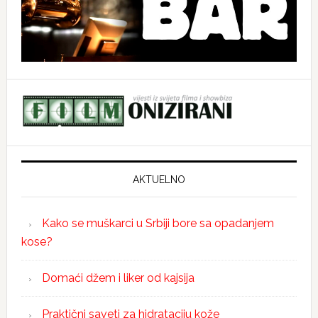
AKTUELNO
Kako se muškarci u Srbiji bore sa opadanjem
kose?
Domaći džem i liker od kajsija
Praktični saveti za hidrataciju kože