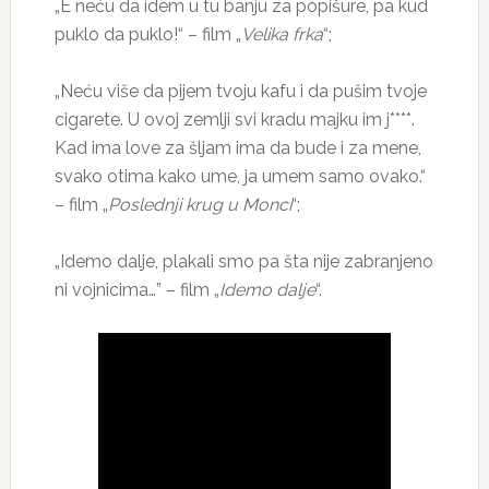
„E neću da idem u tu banju za popišure, pa kud
puklo da puklo!“ – film „
Velika frka
“;
„Neću više da pijem tvoju kafu i da pušim tvoje
cigarete. U ovoj zemlji svi kradu majku im j****.
Kad ima love za šljam ima da bude i za mene,
svako otima kako ume, ja umem samo ovako.“
– film „
Poslednji krug u Monci
“;
„Idemo dalje, plakali smo pa šta nije zabranjeno
ni vojnicima…” – film „
Idemo dalje
“.