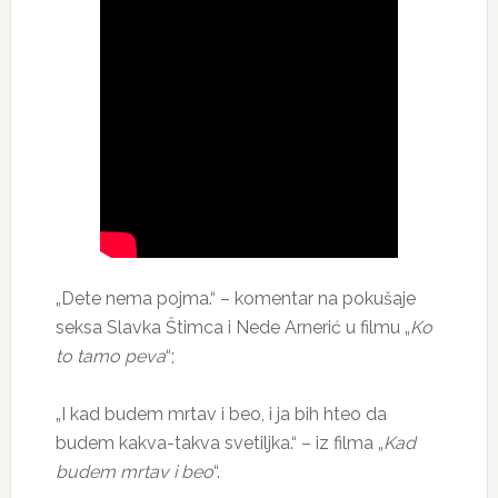
„Dete nema pojma.“ – komentar na pokušaje
seksa Slavka Štimca i Nede Arnerić u filmu „
Ko
to tamo peva
“;
„I kad budem mrtav i beo, i ja bih hteo da
budem kakva-takva svetiljka.“ – iz filma „
Kad
budem mrtav i beo
“.