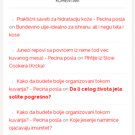
KOMENTARI
Praktični saveti za hidrataciju kože - Pecina posla
on
Bundevino ulje-idealno za ishranu, ali i negu tela i
kose
Juneći repovi sa povrćem iz rerne (od već
kuvanog mesa) - Pecina posla
on
Pihtije iz Slow
Cookera (Krčka)
Kako da budete bolje organizovani tokom
kuvanja? - Pecina posla
on
Da li celog života jela
solite pogrešno?
Kako da budete bolje organizovani tokom
kuvanja? - Pecina posla
on
Koje jesenje namirnice
ojačavaju imunitet?