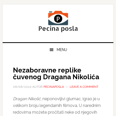
Skip
Skip
Skip
to
to
to
primary
main
primary
navigation
content
sidebar
MENU
Nezaboravne replike
čuvenog Dragana Nikolića
06/06/2022
AUTOR
PECINAPOSLA
LEAVE A COMMENT
Dragan Nikolić
, neponovljivi glumac, igrao je u
velikom broju legendarnih filmova. U narednim
redovima možete pročitati neke od njegovih