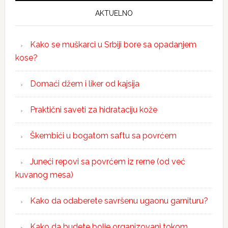
AKTUELNO
Kako se muškarci u Srbiji bore sa opadanjem
kose?
Domaći džem i liker od kajsija
Praktični saveti za hidrataciju kože
Škembići u bogatom saftu sa povrćem
Juneći repovi sa povrćem iz rerne (od već
kuvanog mesa)
Kako da odaberete savršenu ugaonu garnituru?
Kako da budete bolje organizovani tokom