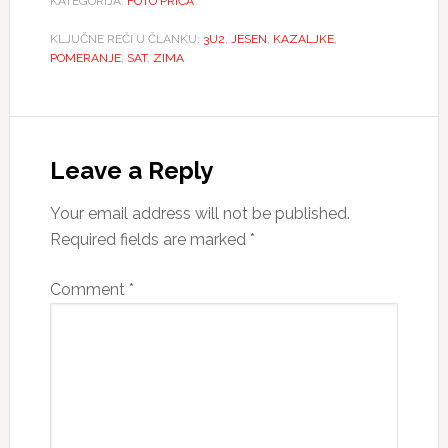
KATEGORIJA:
FOTO PRIĆA
KLJUČNE REČI U ČLANKU:
3U2
,
JESEN
,
KAZALJKE
,
POMERANJE
,
SAT
,
ZIMA
Reader
Interactions
Leave a Reply
Your email address will not be published.
Required fields are marked
*
Comment
*