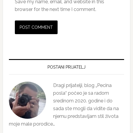
Save my name, email, and website in this
browser for the next time I comment.
Primary
Sidebar
POSTANI PRIJATELJ
Dragi prijatelji, blog „Pecina
posla“ počeo je sa radom
sredinom 2020. godine i do
sada ste mogli da vidite da na
njemu predstavljam stil života
moje male porodice…