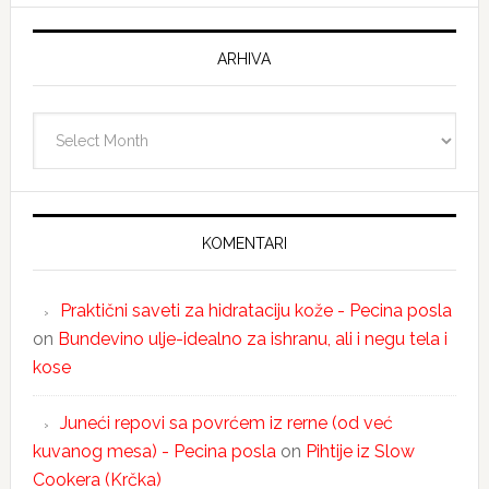
ARHIVA
Arhiva
KOMENTARI
Praktični saveti za hidrataciju kože - Pecina posla
on
Bundevino ulje-idealno za ishranu, ali i negu tela i
kose
Juneći repovi sa povrćem iz rerne (od već
kuvanog mesa) - Pecina posla
on
Pihtije iz Slow
Cookera (Krčka)