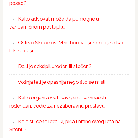
posao?
Kako advokat može da pomogne u
vanparničnom postupku
Ostrvo Skopelos: Miris borove šume i tišina kao
lek za dušu
Da li je seksipil urođen ili stečen?
Vožnja leti je opasnija nego što se misli
Kako organizovati savršen osamnaesti
rođendan: vodič za nezaboravnu proslavu
Koje su cene ležaljki, pića i hrane ovog leta na
Sitoniji?