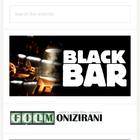
Search
this
website