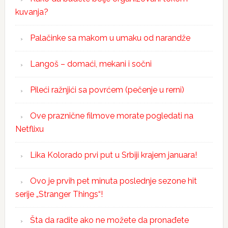
kuvanja?
Palačinke sa makom u umaku od narandže
Langoš – domaći, mekani i sočni
Pileći ražnjići sa povrćem (pečenje u rerni)
Ove praznične filmove morate pogledati na
Netflixu
Lika Kolorado prvi put u Srbiji krajem januara!
Ovo je prvih pet minuta poslednje sezone hit
serije „Stranger Things“!
Šta da radite ako ne možete da pronađete