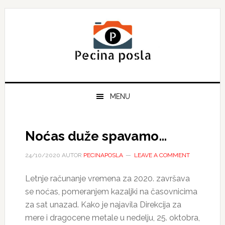
Skip
Skip
Skip
to
to
to
primary
main
primary
navigation
content
sidebar
MENU
Noćas duže spavamo…
24/10/2020
AUTOR
PECINAPOSLA
LEAVE A COMMENT
Letnje računanje vremena za 2020. završava
se noćas, pomeranjem kazaljki na časovnicima
za sat unazad. Kako je najavila Direkcija za
mere i dragocene metale u nedelju, 25. oktobra,