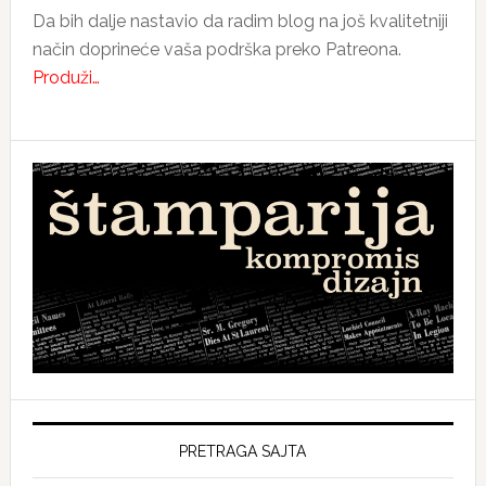
Da bih dalje nastavio da radim blog na još kvalitetniji
način doprineće vaša podrška preko Patreona.
Produži…
PRETRAGA SAJTA