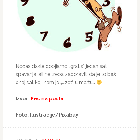
Noćas dakle dobijamo „gratis“ jedan sat
spavanja, ali ne treba zaboraviti da je to baš
onaj sat koji nam je „uzet“ u martu…
Izvor:
Pecina posla
Foto: Ilustracije/Pixabay