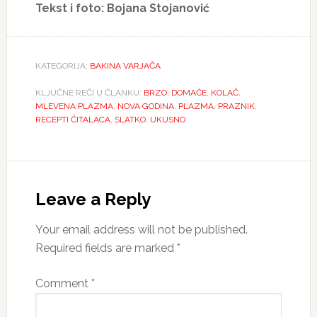
Tekst i foto: Bojana Stojanović
KATEGORIJA:
BAKINA VARJAČA
KLJUČNE REČI U ČLANKU:
BRZO
,
DOMAĆE
,
KOLAČ
,
MLEVENA PLAZMA
,
NOVA GODINA
,
PLAZMA
,
PRAZNIK
,
RECEPTI ČITALACA
,
SLATKO
,
UKUSNO
Reader
Interactions
Leave a Reply
Your email address will not be published.
Required fields are marked
*
Comment
*