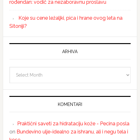
rođendan: vodič za nezaboravnu proslavu
Koje su cene ležaljki, pića i hrane ovog leta na
Sitoniji?
ARHIVA
Arhiva
KOMENTARI
Praktični saveti za hidrataciju kože - Pecina posla
on
Bundevino ulje-idealno za ishranu, ali i negu tela i
kose