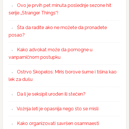
Ovo je prvih pet minuta poslednje sezone hit
serije „Stranger Things“!
Šta da radite ako ne možete da pronađete
posao?
Kako advokat može da pomogne u
vanparničnom postupku
Ostrvo Skopelos: Miris borove šume i tišina kao
lek za dušu
Da li je seksipil urođen ili stečen?
Vožnja leti je opasnija nego što se misli
Kako organizovati savršen osamnaesti