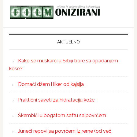
AKTUELNO
Kako se muškarci u Srbiji bore sa opadanjem
kose?
Domaći džem i liker od kajsija
Praktični saveti za hidrataciju kože
Škembići u bogatom saftu sa povrćem
Juneći repovi sa povrćem iz rerne (od već