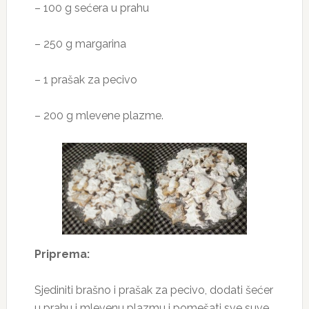
– 100 g sećera u prahu
– 250 g margarina
– 1 prašak za pecivo
– 200 g mlevene plazme.
Priprema:
Sjediniti brašno i prašak za pecivo, dodati šećer
u prahu i mlevenu plazmu i pomešati sve suve