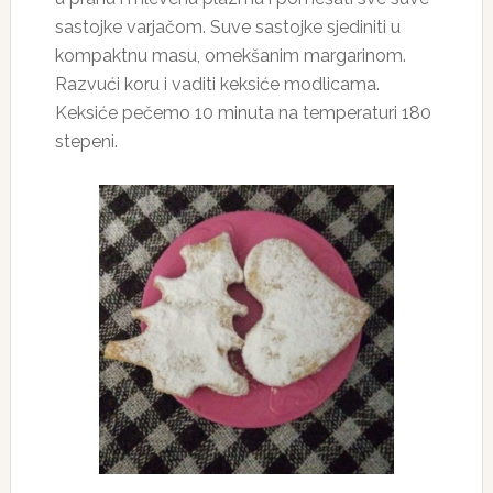
sastojke varjačom. Suve sastojke sjediniti u
kompaktnu masu, omekšanim margarinom.
Razvući koru i vaditi keksiće modlicama.
Keksiće pečemo 10 minuta na temperaturi 180
stepeni.