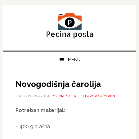
Skip
Skip
Skip
to
to
to
primary
main
primary
navigation
content
sidebar
MENU
Novogodišnja čarolija
28/12/2020
AUTOR
PECINAPOSLA
LEAVE A COMMENT
Potreban materijal:
– 400 g brašna