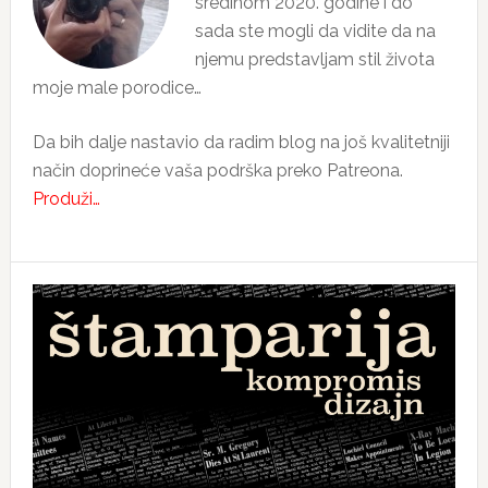
sredinom 2020. godine i do
sada ste mogli da vidite da na
njemu predstavljam stil života
moje male porodice…
Da bih dalje nastavio da radim blog na još kvalitetniji
način doprineće vaša podrška preko Patreona.
Produži…