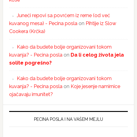
Juneći repovi sa povrćem iz rerne (od već
kuvanog mesa) - Pecina posla
on
Pihtije iz Slow
Cookera (Krčka)
Kako da budete bolje organizovani tokom
kuvanja? - Pecina posla
on
Da li celog života jela
solite pogrešno?
Kako da budete bolje organizovani tokom
kuvanja? - Pecina posla
on
Koje jesenje namirnice
ojačavaju imunitet?
PECINA POSLA I NA VAŠEM MEJLU