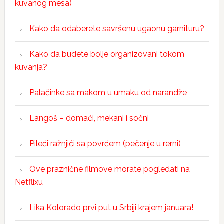
kuvanog mesa)
Kako da odaberete savršenu ugaonu garnituru?
Kako da budete bolje organizovani tokom
kuvanja?
Palačinke sa makom u umaku od narandže
Langoš – domaći, mekani i sočni
Pileći ražnjići sa povrćem (pečenje u rerni)
Ove praznične filmove morate pogledati na
Netflixu
Lika Kolorado prvi put u Srbiji krajem januara!