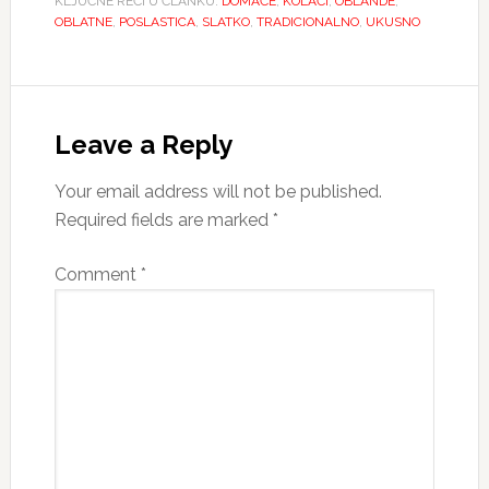
KLJUČNE REČI U ČLANKU:
DOMAĆE
,
KOLAČI
,
OBLANDE
,
OBLATNE
,
POSLASTICA
,
SLATKO
,
TRADICIONALNO
,
UKUSNO
Reader
Interactions
Leave a Reply
Your email address will not be published.
Required fields are marked
*
Comment
*