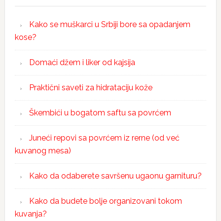
Kako se muškarci u Srbiji bore sa opadanjem
kose?
Domaći džem i liker od kajsija
Praktični saveti za hidrataciju kože
Škembići u bogatom saftu sa povrćem
Juneći repovi sa povrćem iz rerne (od već
kuvanog mesa)
Kako da odaberete savršenu ugaonu garnituru?
Kako da budete bolje organizovani tokom
kuvanja?