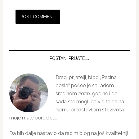
Primary
Sidebar
POSTANI PRIJATELJ
Dragi prijatelji, blog „Pecina
posla“ počeo je sa radom
sredinom 2020. godine i do
sada ste mogli da vidite da na
njemu predstavljam stil života
moje male porodice…
Da bih dalje nastavio da radim blog na još kvalitetniji