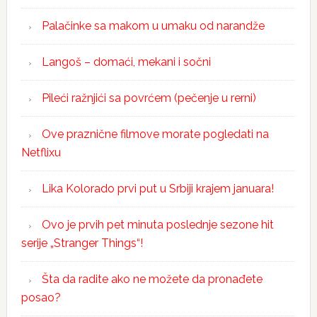
Palačinke sa makom u umaku od narandže
Langoš – domaći, mekani i sočni
Pileći ražnjići sa povrćem (pečenje u rerni)
Ove praznične filmove morate pogledati na
Netflixu
Lika Kolorado prvi put u Srbiji krajem januara!
Ovo je prvih pet minuta poslednje sezone hit
serije „Stranger Things“!
Šta da radite ako ne možete da pronađete
posao?