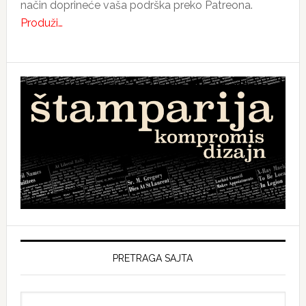
način doprineće vaša podrška preko Patreona.
Produži…
PRETRAGA SAJTA
Search