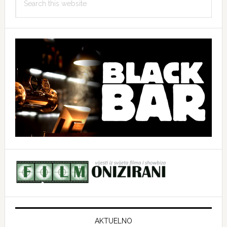
this
website
AKTUELNO