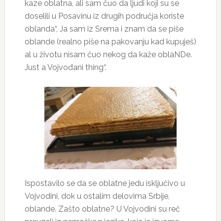
kaze oblatna, ali sam čuo da ljudi koji su se
doselili u Posavinu iz drugih područja koriste
oblanda“, Ja sam iz Srema i znam da se piše
oblande (realno piše na pakovanju kad kupuješ)
al u životu nisam čuo nekog da kaže oblaNDe.
Just a Vojvođani thing“.
Ispostavilo se da se oblatne jedu isključivo u
Vojvodini, dok u ostalim delovima Srbije,
oblande. Zašto oblatne? U Vojvodini su reč