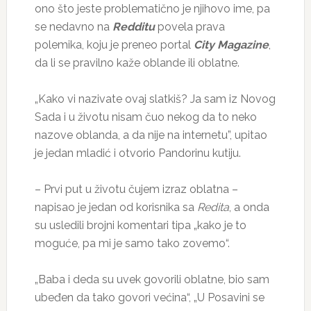
ono što jeste problematično je njihovo ime, pa
se nedavno na
Redditu
povela prava
polemika, koju je preneo portal
City Magazine
,
da li se pravilno kaže oblande ili oblatne.
„Kako vi nazivate ovaj slatkiš? Ja sam iz Novog
Sada i u životu nisam čuo nekog da to neko
nazove oblanda, a da nije na internetu”, upitao
je jedan mladić i otvorio Pandorinu kutiju.
– Prvi put u životu čujem izraz oblatna –
napisao je jedan od korisnika sa
Redita
, a onda
su usledili brojni komentari tipa „kako je to
moguće, pa mi je samo tako zovemo“.
„Baba i deda su uvek govorili oblatne, bio sam
ubeđen da tako govori većina“, „U Posavini se