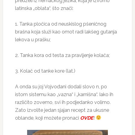
preuzeli iz nemačkog jezika, koja je izvorno
latinska „oblata“, što znači:
1. Tanka pločica od neuskislog pšeničnog
brašna koja služi kao omot radi lakšeg gutanja
lekova u prašku;
2. Tanka kora od testa za pravljenje kolača;
3. Kolač od tanke kore (lat.)
A onda su joj Vojvođani dodali slovo n, po
istom sistemu kao „vazna“ i „karnišna“. Iako ih
različito zovemo, svi ih podjedanko volimo.
Zato izvolite jedan sjajan recept za ukusne
oblande, koji možete pronaći
OVDE
!