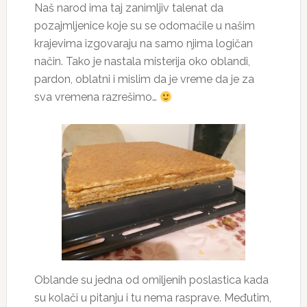
Naš narod ima taj zanimljiv talenat da
pozajmljenice koje su se odomaćile u našim
krajevima izgovaraju na samo njima logičan
način. Tako je nastala misterija oko oblandi,
pardon, oblatni i mislim da je vreme da je za
sva vremena razrešimo…
Oblande su jedna od omiljenih poslastica kada
su kolači u pitanju i tu nema rasprave. Međutim,