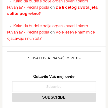
Kako da budete bolje organizovani tokom
kuvanja? - Pecina posla
on
Da li celog života jela
solite pogrešno?
Kako da budete bolje organizovani tokom
kuvanja? - Pecina posla
on
Koje jesenje namirnice
ojačavaju imunitet?
PECINA POSLA I NA VAŠEM MEJLU
Ostavite Vaš mejl ovde