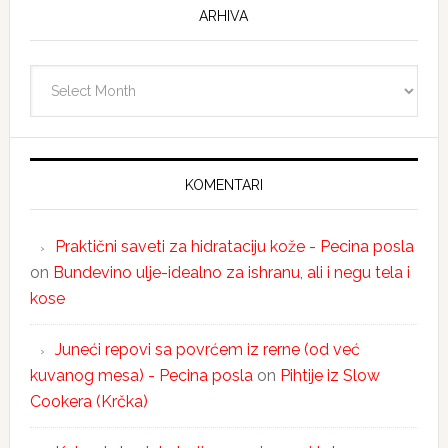
ARHIVA
Arhiva
KOMENTARI
Praktični saveti za hidrataciju kože - Pecina posla
on
Bundevino ulje-idealno za ishranu, ali i negu tela i
kose
Juneći repovi sa povrćem iz rerne (od već
kuvanog mesa) - Pecina posla
on
Pihtije iz Slow
Cookera (Krčka)