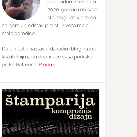
je sa radom sredinom
2020. godine i do sada
ste mogli da vidite da
na njemu predstavljam stil života moje
male porodice…
Da bih dalje nastavio da radim blog na još
kvalitetniji način doprineće vaša podrška
preko Patreona.
Produži…