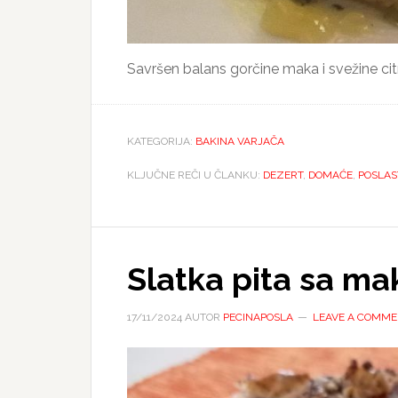
Savršen balans gorčine maka i svežine citru
KATEGORIJA:
BAKINA VARJAČA
KLJUČNE REČI U ČLANKU:
DEZERT
,
DOMAĆE
,
POSLAS
Slatka pita sa m
17/11/2024
AUTOR
PECINAPOSLA
LEAVE A COMM