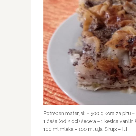
Potreban materijal: – 500 g kora za pitu –
1 čaša (od 2 dcl) šećera – 1 kesica vanilin 
100 ml mleka – 100 ml ulja. Sirup: – […]