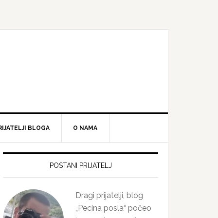
RIJATELJI BLOGA
O NAMA
Primary
Sidebar
POSTANI PRIJATELJ
Dragi prijatelji, blog
„Pecina posla“ počeo