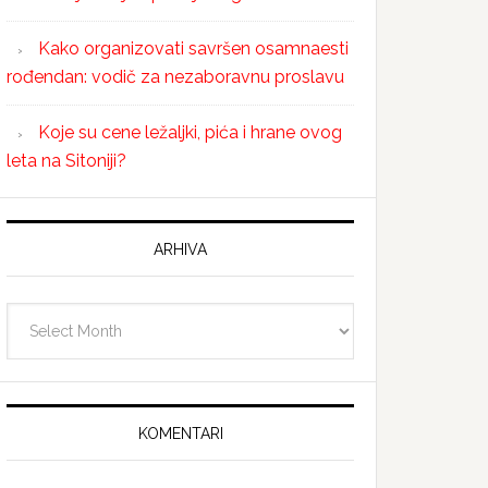
Kako organizovati savršen osamnaesti
rođendan: vodič za nezaboravnu proslavu
Koje su cene ležaljki, pića i hrane ovog
leta na Sitoniji?
ARHIVA
Arhiva
KOMENTARI