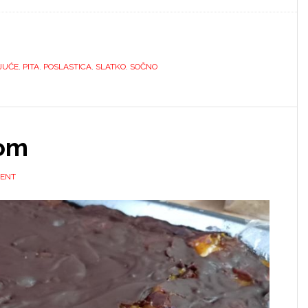
JUĆE
,
PITA
,
POSLASTICA
,
SLATKO
,
SOČNO
jom
MENT