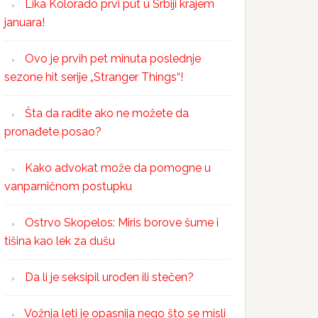
Lika Kolorado prvi put u Srbiji krajem
januara!
Ovo je prvih pet minuta poslednje
sezone hit serije „Stranger Things“!
Šta da radite ako ne možete da
pronađete posao?
Kako advokat može da pomogne u
vanparničnom postupku
Ostrvo Skopelos: Miris borove šume i
tišina kao lek za dušu
Da li je seksipil urođen ili stečen?
Vožnja leti je opasnija nego što se misli