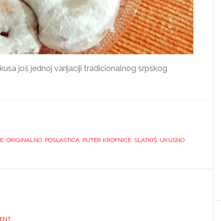
usa još jednoj varijaciji tradicionalnog srpskog
E
,
ORIGINALNO
,
POSLASTICA
,
PUTER KROFNICE
,
SLATKIŠ
,
UKUSNO
ENT