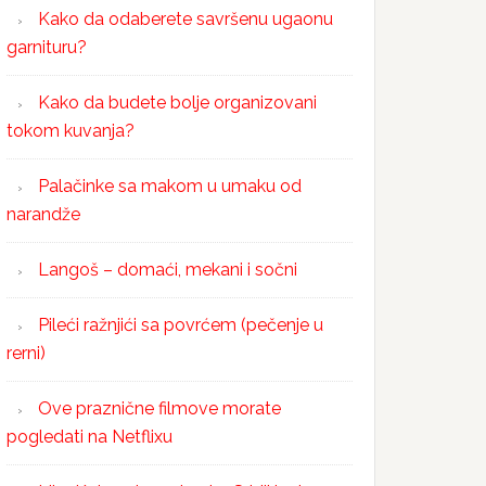
Kako da odaberete savršenu ugaonu
garnituru?
Kako da budete bolje organizovani
tokom kuvanja?
Palačinke sa makom u umaku od
narandže
Langoš – domaći, mekani i sočni
Pileći ražnjići sa povrćem (pečenje u
rerni)
Ove praznične filmove morate
pogledati na Netflixu