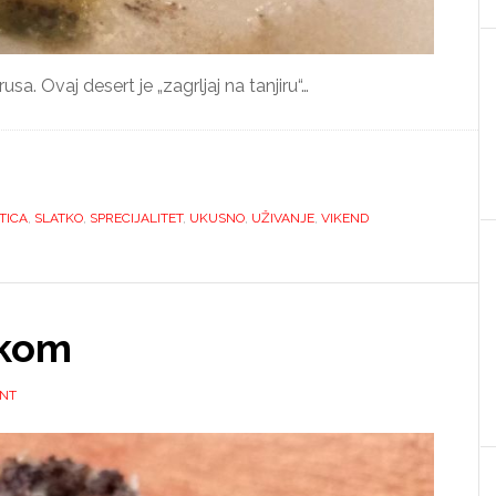
sa. Ovaj desert je „zagrljaj na tanjiru“…
TICA
,
SLATKO
,
SPRECIJALITET
,
UKUSNO
,
UŽIVANJE
,
VIKEND
akom
ENT