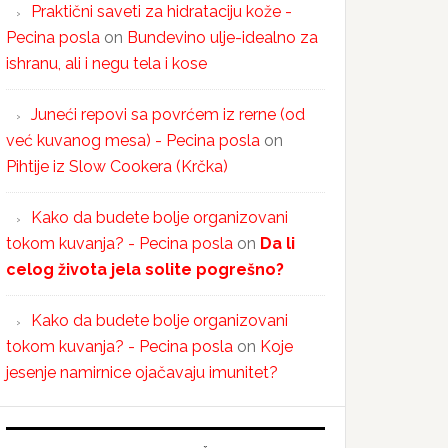
Praktični saveti za hidrataciju kože -
Pecina posla
on
Bundevino ulje-idealno za
ishranu, ali i negu tela i kose
Juneći repovi sa povrćem iz rerne (od
već kuvanog mesa) - Pecina posla
on
Pihtije iz Slow Cookera (Krčka)
Kako da budete bolje organizovani
tokom kuvanja? - Pecina posla
on
Da li
celog života jela solite pogrešno?
Kako da budete bolje organizovani
tokom kuvanja? - Pecina posla
on
Koje
jesenje namirnice ojačavaju imunitet?