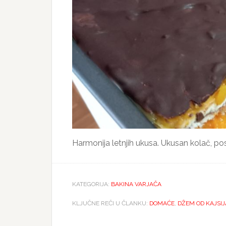
Harmonija letnjih ukusa. Ukusan kolač, po
KATEGORIJA:
BAKINA VARJAČA
KLJUČNE REČI U ČLANKU:
DOMAĆE
,
DŽEM OD KAJSIJ