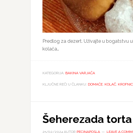
Predlog za dezert. Uživajte u bogatstvu uk
kolača…
KATEGORIJA:
BAKINA VARJAČA
KLJUČNE REČI U ČLANKU:
DOMAĆE
,
KOLAČ
,
KROFNIC
Šeherezada torta
25/02/2024
AUTOR
PECINAPOSLA
LEAVE A COMM