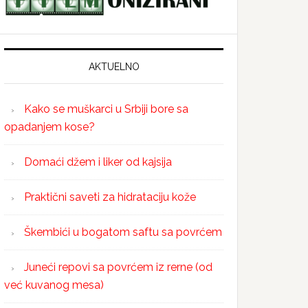
AKTUELNO
Kako se muškarci u Srbiji bore sa
opadanjem kose?
Domaći džem i liker od kajsija
Praktični saveti za hidrataciju kože
Škembići u bogatom saftu sa povrćem
Juneći repovi sa povrćem iz rerne (od
već kuvanog mesa)