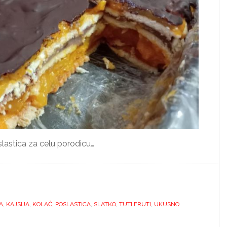
slastica za celu porodicu…
A
,
KAJSIJA
,
KOLAČ
,
POSLASTICA
,
SLATKO
,
TUTI FRUTI
,
UKUSNO