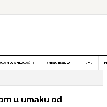
ŽUJEM JA BINDŽUJEŠ TI
IZMEĐU REDOVA
PROMO
P
kom u umaku od