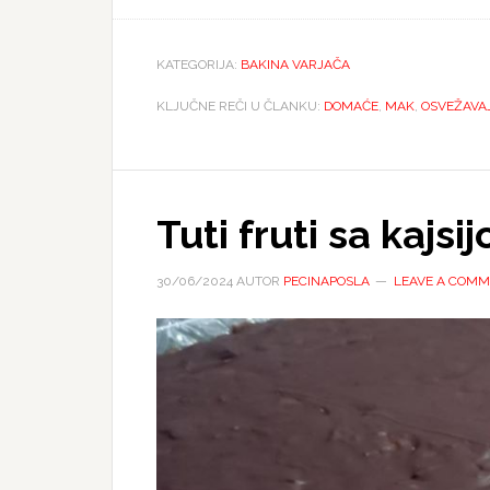
KATEGORIJA:
BAKINA VARJAČA
KLJUČNE REČI U ČLANKU:
DOMAĆE
,
MAK
,
OSVEŽAVA
Tuti fruti sa kajsi
30/06/2024
AUTOR
PECINAPOSLA
LEAVE A COM