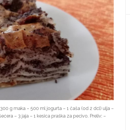
 300 g maka – 500 ml jogurta – 1 čaša (od 2 dcl) ulja –
šećera – 3 jaja – 1 kesica praška za pecivo. Preliv: –