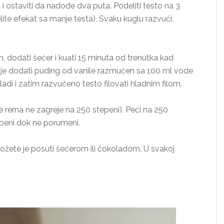
 i ostaviti da nadođe dva puta. Podeliti testo na 3
želite efekat sa manje testa). Svaku kuglu razvući,
dom, dodati šećer i kuati 15 minuta od trenutka kad
išnje dodati puding od vanile razmućen sa 100 ml vode
ladi i zatim razvučeno testo filovati hladnim filom.
e rerna ne zagreje na 250 stepeni). Peći na 250
epeni dok ne porumeni.
 možete je posuti šećerom ili čokoladom. U svakoj