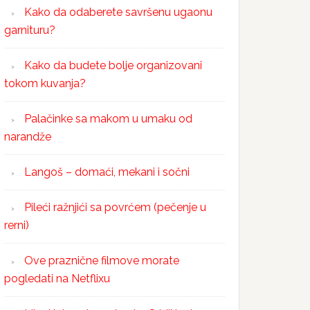
Kako da odaberete savršenu ugaonu
garnituru?
Kako da budete bolje organizovani
tokom kuvanja?
Palačinke sa makom u umaku od
narandže
Langoš – domaći, mekani i sočni
Pileći ražnjići sa povrćem (pečenje u
rerni)
Ove praznične filmove morate
pogledati na Netflixu