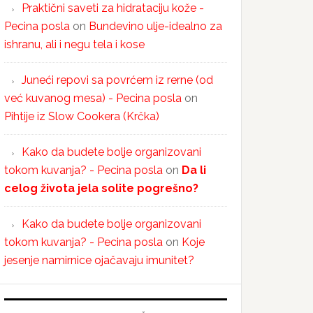
Praktični saveti za hidrataciju kože -
Pecina posla
on
Bundevino ulje-idealno za
ishranu, ali i negu tela i kose
Juneći repovi sa povrćem iz rerne (od
već kuvanog mesa) - Pecina posla
on
Pihtije iz Slow Cookera (Krčka)
Kako da budete bolje organizovani
tokom kuvanja? - Pecina posla
on
Da li
celog života jela solite pogrešno?
Kako da budete bolje organizovani
tokom kuvanja? - Pecina posla
on
Koje
jesenje namirnice ojačavaju imunitet?