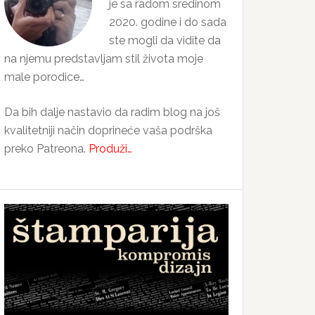
je sa radom sredinom
2020. godine i do sada
ste mogli da vidite da
na njemu predstavljam stil života moje
male porodice…
Da bih dalje nastavio da radim blog na još
kvalitetniji način doprineće vaša podrška
preko Patreona.
Produži…