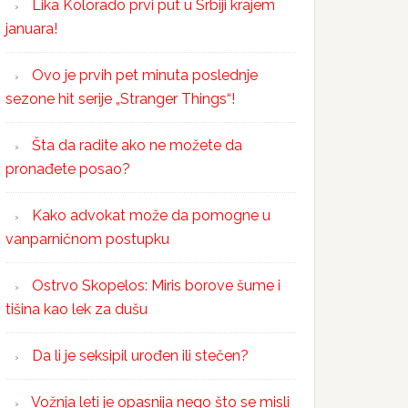
Lika Kolorado prvi put u Srbiji krajem
januara!
Ovo je prvih pet minuta poslednje
sezone hit serije „Stranger Things“!
Šta da radite ako ne možete da
pronađete posao?
Kako advokat može da pomogne u
vanparničnom postupku
Ostrvo Skopelos: Miris borove šume i
tišina kao lek za dušu
Da li je seksipil urođen ili stečen?
Vožnja leti je opasnija nego što se misli