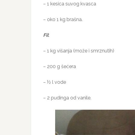
– 1 kesica suvog kvasca
– oko 1 kg brašna.
Fil
:
– 1 kg višanja (može i smrznutih)
– 200 g šećera
– ½ l vode
– 2 pudinga od vanile.