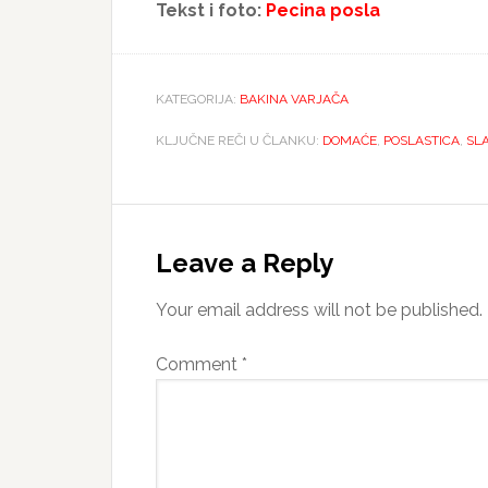
Tekst i foto:
Pecina posla
KATEGORIJA:
BAKINA VARJAČA
KLJUČNE REČI U ČLANKU:
DOMAĆE
,
POSLASTICA
,
SL
Reader
Interactions
Leave a Reply
Your email address will not be published.
Comment
*