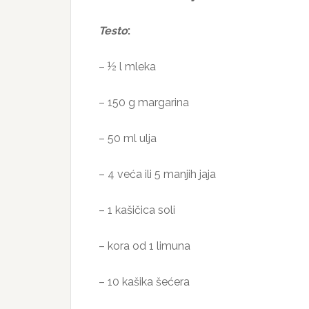
Testo
:
– ½ l mleka
– 150 g margarina
– 50 ml ulja
– 4 veća ili 5 manjih jaja
– 1 kašičica soli
– kora od 1 limuna
– 10 kašika šećera