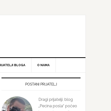
RIJATELJI BLOGA
O NAMA
Primary
Sidebar
POSTANI PRIJATELJ
Dragi prijatelji, blog
„Pecina posla“ počeo