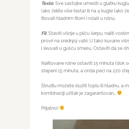
Testo
: Sve sastojke umesiti u glatku kuglu
(ako želite više testa) ili na 4 kugle (ako 
filovati hladnim filom i rolati u rolnu.
Fil
: Staviti višnje u pliću šerpu, naliti vo
provri na srednjoj vatri. U tako kuvane v
i skuvati u gušću smesu. Ostaviti da se oh
Nafilovane rolne ostaviti 15 minuta (dok s
stepeni 15 minuta, a onda peći na 220 st
Štrudlu možete služiti toplu ili hladnu, a
kombinaciji užitak je zagarantovan…
Prijatno!