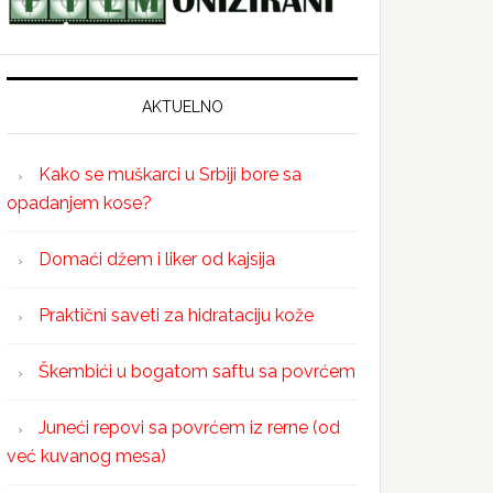
AKTUELNO
Kako se muškarci u Srbiji bore sa
opadanjem kose?
Domaći džem i liker od kajsija
Praktični saveti za hidrataciju kože
Škembići u bogatom saftu sa povrćem
Juneći repovi sa povrćem iz rerne (od
već kuvanog mesa)