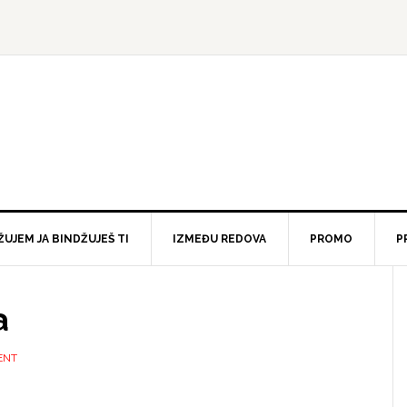
ŽUJEM JA BINDŽUJEŠ TI
IZMEĐU REDOVA
PROMO
P
a
ENT