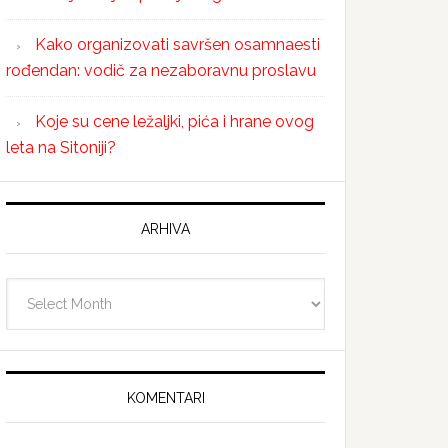
Kako organizovati savršen osamnaesti
rođendan: vodič za nezaboravnu proslavu
Koje su cene ležaljki, pića i hrane ovog
leta na Sitoniji?
ARHIVA
Arhiva
KOMENTARI