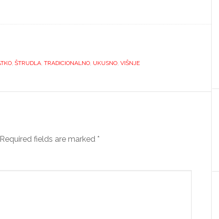
ATKO
,
ŠTRUDLA
,
TRADICIONALNO
,
UKUSNO
,
VIŠNJE
Required fields are marked
*