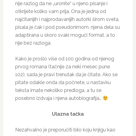
nije razlog da ne „uronite“ u njeno pisanje i
otkrijete koliko vam prija. Ona je jedna od
najčitanijih i najprodavanijih autorki širom sveta,
pisala je čak i pod pseudonimom, njena dela su
adaptirana u skoro svaki mogući format, a to
nije bez razloga.
Kako je prošlo više od 100 godina od njenog
prvog romana (tačnije za neki mesec pune
102), sada je pravi trenutak da je čitate. Ako se
pitate odakle onda da počnete, u nastavku
teksta imate nekoliko predloga, a tu se
posebno izdvaja i njena autobiografija…
Ulazna tačka
Nezahvalno je preporučiti bilo koju knjigu kao