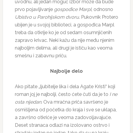
uvodnu, ali jedan moguć izbor može da bude
prvo pojavljivanje
gospođice Marpl
, odnosno
Ubistvo u Parohijskom dvoru
. Pukovnik Protero
ubijen je u svojoj biblioteci, a gospođica Marpl
treba da otkrije ko je od sedam osumnjičenih
zapravo krivac. Neki kažu da nije među njenim
najboljim delima, ali drugi je ističu kao veoma
smešnu i zabavnu priču.
Najbolje delo
Ako pitate „ljubitelje lika i dela Agate Kristi“ koji
roman joj je najbolji, često ćete čuti da je to
I ne
osta nijedan
. Ova mračna priča savršeno je
osmišljena od početka do kraja i sve se uklapa,
a završno otkriće je veoma zadovoljavajuće.
Deset stranaca odlazi na izolovano ostrvo i
stradaju jedan po jedan, tako da su na kraju