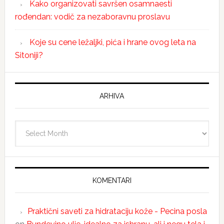
Kako organizovati savršen osamnaesti
rođendan: vodič za nezaboravnu proslavu
Koje su cene ležaljki, pića i hrane ovog leta na
Sitoniji?
ARHIVA
Arhiva
KOMENTARI
Praktični saveti za hidrataciju kože - Pecina posla