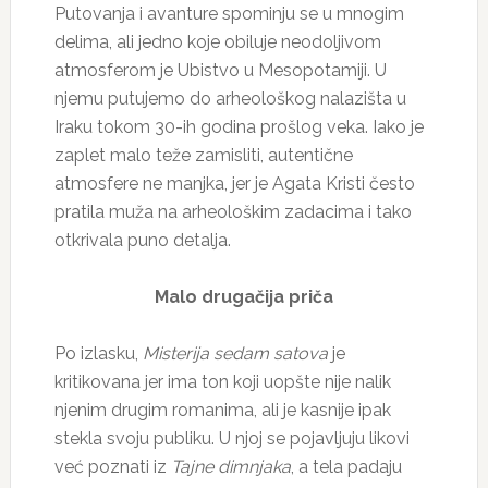
Putovanja i avanture spominju se u mnogim
delima, ali jedno koje obiluje neodoljivom
atmosferom je Ubistvo u Mesopotamiji. U
njemu putujemo do arheološkog nalazišta u
Iraku tokom 30-ih godina prošlog veka. Iako je
zaplet malo teže zamisliti, autentične
atmosfere ne manjka, jer je Agata Kristi često
pratila muža na arheološkim zadacima i tako
otkrivala puno detalja.
Malo drugačija priča
Po izlasku,
Misterija sedam satova
je
kritikovana jer ima ton koji uopšte nije nalik
njenim drugim romanima, ali je kasnije ipak
stekla svoju publiku. U njoj se pojavljuju likovi
već poznati iz
Tajne dimnjaka
, a tela padaju