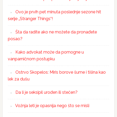
Ovo je prvih pet minuta poslednje sezone hit
serije „Stranger Things“!
Šta da radite ako ne možete da pronađete
posao?
Kako advokat može da pomogne u
vanparničnom postupku
Ostrvo Skopelos: Miris borove šume i tišina kao
lek za dušu
Da li je seksipil urođen ili stečen?
Vožnja leti je opasnija nego što se misli