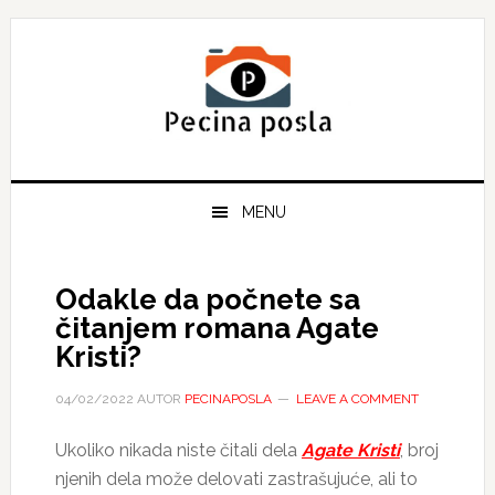
Skip
Skip
Skip
to
to
to
primary
main
primary
navigation
content
sidebar
MENU
Odakle da počnete sa
čitanjem romana Agate
Kristi?
04/02/2022
AUTOR
PECINAPOSLA
LEAVE A COMMENT
Ukoliko nikada niste čitali dela
Agate Kristi
, broj
njenih dela može delovati zastrašujuće, ali to