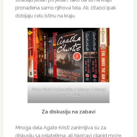
pronađena samo njihova tela. Ali, čitaoci ipak
dobijaju celu istinu na kraju.
Foto: Patti McConville / Alamy / Alamy
/ Profimedia
Za diskusiju na zabavi
Mnoga dela Agate Kristi zanimljiva su za
diskusiju sa prijateljima, ali Iskričavi cijanid može