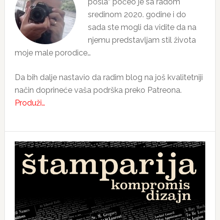
posla“ počeo je sa radom
sredinom 2020. godine i do
sada ste mogli da vidite da na
njemu predstavljam stil života
moje male porodice…
Da bih dalje nastavio da radim blog na još kvalitetniji
način doprineće vaša podrška preko Patreona.
Produži…