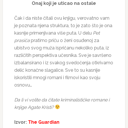
Onaj koji je uticao na ostale
Čak i da niste čitali ovu knjigu, verovatno vam
je poznata njena struktura, to je zato što je ona
kasnije primenjivana više puta. U delu
Pet
prasića
pratimo priču o ženi osuđenoj za
ubistvo svog muža ispričanu nekoliko puta, iz
različitih perspektiva učesnika. Sve je savršeno
izbalansirano i iz svakog svedočenja otkrivamo
delić konačne slagalice. Sve to su kasnije
iskoristili mnogi romani i filmovi kao svoju
osnovu…
Da li vi volite da čitate kriminalistićke romane i
knjige Agate Kristi?
Izvor:
The Guardian