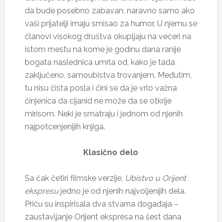
da bude posebno zabavan, naravno samo ako
vaši prijatelji imaju smisao za humor. U njemu se
članovi visokog društva okupljaju na večeri na
istom mestu na kome je godinu dana ranije
bogata naslednica umrla od, kako je tada
zaključeno, samoubistva trovanjem. Međutim,
tu nisu čista posla i čini se da je vrlo važna
činjenica da cijanid ne može da se otkrije
mirisom. Neki je smatraju i jednom od njenih
najpotcenjenijih knjiga.
Klasično delo
Sa čak četiri filmske verzije,
Ubistvo u Orijent
ekspresu
jedno je od njenih najvoljenijih dela.
Priču su inspirisala dva stvarna događaja –
zaustavljanje Orijent ekspresa na šest dana