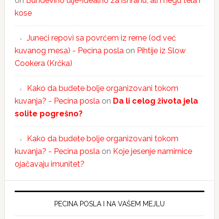
on
Bundevino ulje-idealno za ishranu, ali i negu tela i
kose
Juneći repovi sa povrćem iz rerne (od već
kuvanog mesa) - Pecina posla
on
Pihtije iz Slow
Cookera (Krčka)
Kako da budete bolje organizovani tokom
kuvanja? - Pecina posla
on
Da li celog života jela
solite pogrešno?
Kako da budete bolje organizovani tokom
kuvanja? - Pecina posla
on
Koje jesenje namirnice
ojačavaju imunitet?
PECINA POSLA I NA VAŠEM MEJLU