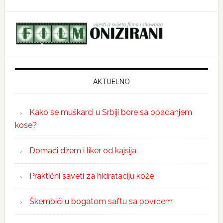
AKTUELNO
Kako se muškarci u Srbiji bore sa opadanjem
kose?
Domaći džem i liker od kajsija
Praktični saveti za hidrataciju kože
Škembići u bogatom saftu sa povrćem