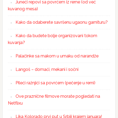
Juneći repovi sa povrćem iz rerne (od već
kuvanog mesa)
Kako da odaberete savršenu ugaonu garnituru?
Kako da budete bolje organizovani tokom
kuvanja?
Palačinke sa makom u umaku od narandže
Langoš – domaći, mekani i sočni
Pileći ražnjići sa povrćem (pečenje u rerni)
Ove praznične filmove morate pogledati na
Netflixu
Lika Kolorado prvi put u Srbiji krajem januara!