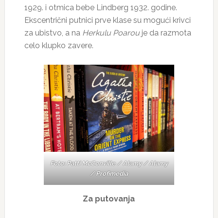
1929. i otmica bebe Lindberg 1932. godine.
Ekscentrični putnici prve klase su mogući krivci
za ubistvo, a na
Herkulu Poarou
je da razmota
celo klupko zavere.
Foto: Patti McConville / Alamy / Alamy
/ Profimedia
Za putovanja