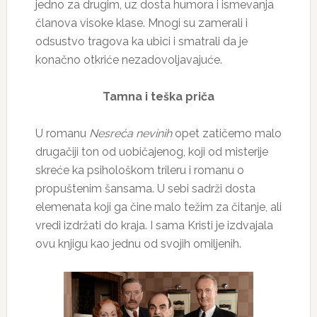
jedno za drugim, uz dosta humora i ismevanja
članova visoke klase. Mnogi su zamerali i
odsustvo tragova ka ubici i smatrali da je
konačno otkriće nezadovoljavajuće.
Tamna i teška priča
U romanu
Nesreća nevinih
opet zatičemo malo
drugačiji ton od uobičajenog, koji od misterije
skreće ka psihološkom trileru i romanu o
propuštenim šansama. U sebi sadrži dosta
elemenata koji ga čine malo težim za čitanje, ali
vredi izdržati do kraja. I sama Kristi je izdvajala
ovu knjigu kao jednu od svojih omiljenih.