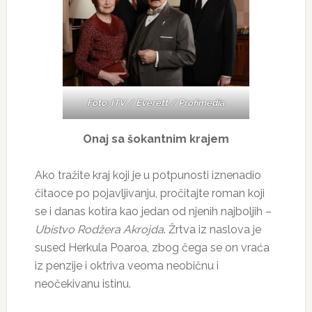
Foto: ITV / Everett / Profimedia
Onaj sa šokantnim krajem
Ako tražite kraj koji je u potpunosti iznenadio
čitaoce po pojavljivanju, pročitajte roman koji
se i danas kotira kao jedan od njenih najboljih –
Ubistvo Rodžera Akrojda
. Žrtva iz naslova je
sused Herkula Poaroa, zbog čega se on vraća
iz penzije i oktriva veoma neobičnu i
neočekivanu istinu.