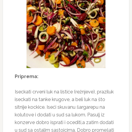
Priprema:
Iseckati crveni luk na listiće (režnjeve), praziluk
iseckati na tanke krugove, a beli luk na što
sitnije kockice. Iseći skuvanu šargarepu na
kolutove i dodati u sud sa lukom. Pasulj iz
konzerve dobro isprati i ocediti,a zatim dodati
u sud sa ostalim sastojcima. Dobro promešati