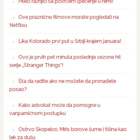
Pileći ražnjići sa povrćem (pečenje u rerni)
Ove praznične filmove morate pogledati na
Netflixu
Lika Kolorado prvi put u Srbiji krajem januara!
Ovo je prvih pet minuta poslednje sezone hit
serije „Stranger Things“!
Šta da radite ako ne možete da pronađete
posao?
Kako advokat može da pomogne u
vanparničnom postupku
Ostrvo Skopelos: Miris borove šume i tišina kao
lek za dušu