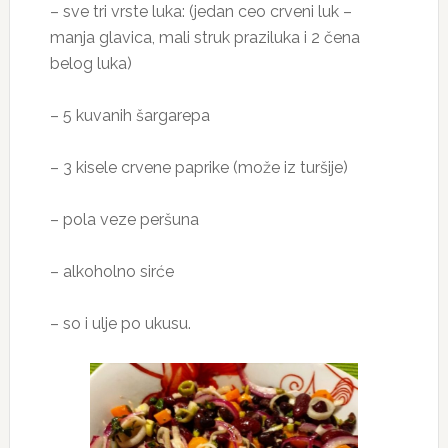
– sve tri vrste luka: (jedan ceo crveni luk –
manja glavica, mali struk praziluka i 2 čena
belog luka)
– 5 kuvanih šargarepa
– 3 kisele crvene paprike (može iz turšije)
– pola veze peršuna
– alkoholno sirće
– so i ulje po ukusu.