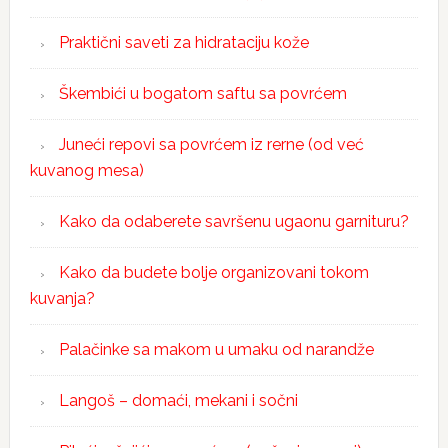
Praktični saveti za hidrataciju kože
Škembići u bogatom saftu sa povrćem
Juneći repovi sa povrćem iz rerne (od već
kuvanog mesa)
Kako da odaberete savršenu ugaonu garnituru?
Kako da budete bolje organizovani tokom
kuvanja?
Palačinke sa makom u umaku od narandže
Langoš – domaći, mekani i sočni