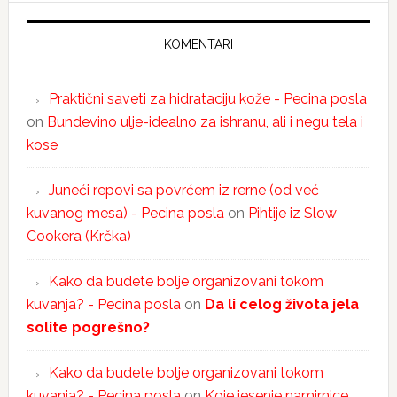
KOMENTARI
Praktični saveti za hidrataciju kože - Pecina posla
on
Bundevino ulje-idealno za ishranu, ali i negu tela i
kose
Juneći repovi sa povrćem iz rerne (od već
kuvanog mesa) - Pecina posla
on
Pihtije iz Slow
Cookera (Krčka)
Kako da budete bolje organizovani tokom
kuvanja? - Pecina posla
on
Da li celog života jela
solite pogrešno?
Kako da budete bolje organizovani tokom
kuvanja? - Pecina posla
on
Koje jesenje namirnice