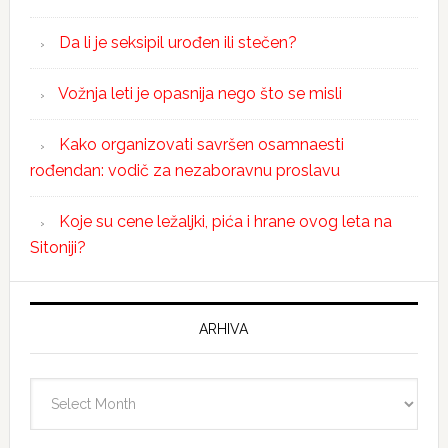
Da li je seksipil urođen ili stečen?
Vožnja leti je opasnija nego što se misli
Kako organizovati savršen osamnaesti
rođendan: vodič za nezaboravnu proslavu
Koje su cene ležaljki, pića i hrane ovog leta na
Sitoniji?
ARHIVA
Arhiva