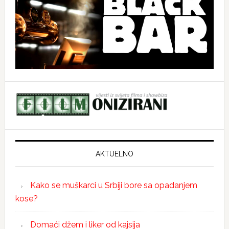
AKTUELNO
Kako se muškarci u Srbiji bore sa opadanjem
kose?
Domaći džem i liker od kajsija