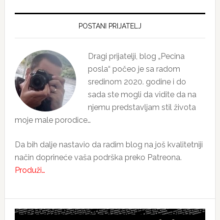
Primary
Sidebar
POSTANI PRIJATELJ
Dragi prijatelji, blog „Pecina
posla“ počeo je sa radom
sredinom 2020. godine i do
sada ste mogli da vidite da na
njemu predstavljam stil života
moje male porodice…
Da bih dalje nastavio da radim blog na još kvalitetniji
način doprineće vaša podrška preko Patreona.
Produži…