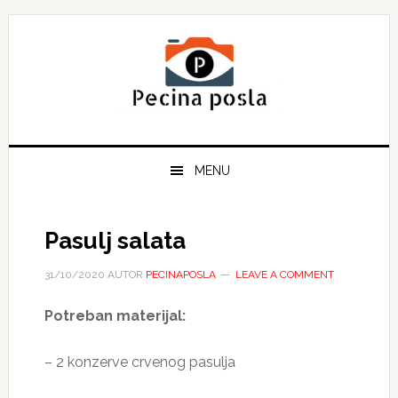
Skip
Skip
Skip
to
to
to
primary
main
primary
navigation
content
sidebar
MENU
Pasulj salata
31/10/2020
AUTOR
PECINAPOSLA
LEAVE A COMMENT
Potreban materijal:
– 2 konzerve crvenog pasulja