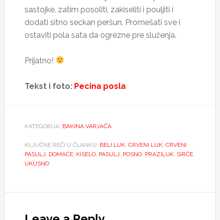
sastojke, zatim posoliti, zakiseliti i pouljiti i
dodati sitno seckan peršun. Promešati sve i
ostaviti pola sata da ogrezne pre služenja.
Prijatno!
Tekst i foto:
Pecina posla
KATEGORIJA:
BAKINA VARJAČA
KLJUČNE REČI U ČLANKU:
BELI LUK
,
CRVENI LUK
,
CRVENI
PASULJ
,
DOMAĆE
,
KISELO
,
PASULJ
,
POSNO
,
PRAZILUK
,
SIRĆE
,
UKUSNO
Reader
Interactions
Leave a Reply