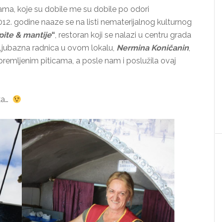
ijama, koje su dobile me su dobile po odori
012. godine naaze se na listi nematerijalnog kulturnog
pite & mantije
“
, restoran koji se nalazi u centru grada
 Ljubazna radnica u ovom lokalu,
Nermina Koničanin
,
premljenim piticama, a posle nam i poslužila ovaj
tka…