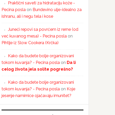
Praktični saveti za hidrataciju kože -
Pecina posla
on
Bundevino ulje-idealno za
ishranu, ali i negu tela i kose
Juneći repovi sa povrćem iz rerne (od
već kuvanog mesa) - Pecina posla
on
Pihtije iz Slow Cookera (Krčka)
Kako da budete bolje organizovani
tokom kuvanja? - Pecina posla
on
Da li
celog života jela solite pogrešno?
Kako da budete bolje organizovani
tokom kuvanja? - Pecina posla
on
Koje
jesenje namirnice ojačavaju imunitet?