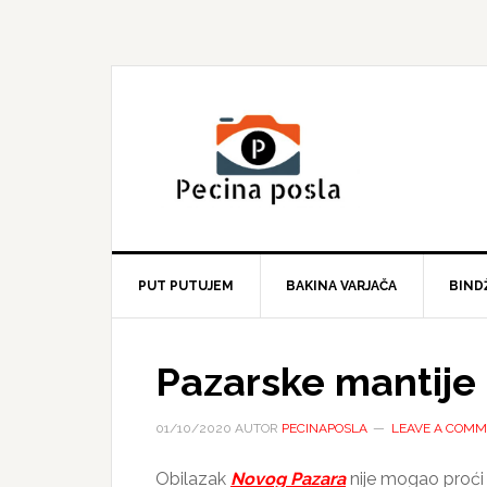
Skip
Skip
Skip
to
to
to
primary
main
primary
navigation
content
sidebar
PUT PUTUJEM
BAKINA VARJAČA
BIND
Pazarske mantije
01/10/2020
AUTOR
PECINAPOSLA
LEAVE A COM
Obilazak
Novog Pazara
nije mogao proći