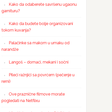
Kako da odaberete savršenu ugaonu
garnituru?
Kako da budete bolje organizovani
tokom kuvanja?
Palačinke sa makom u umaku od
narandže
Langoš – domaći, mekani i sočni
Pileći ražnjići sa povrćem (pečenje u
rerni)
Ove praznične filmove morate
pogledati na Netflixu