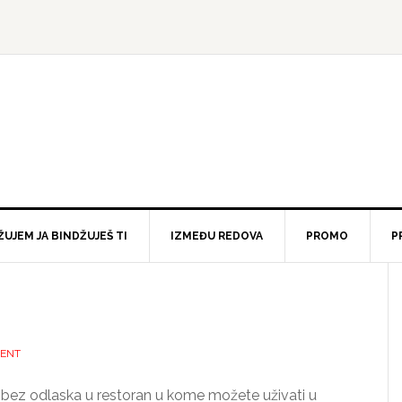
ŽUJEM JA BINDŽUJEŠ TI
IZMEĐU REDOVA
PROMO
P
MENT
 bez odlaska u restoran u kome možete uživati u