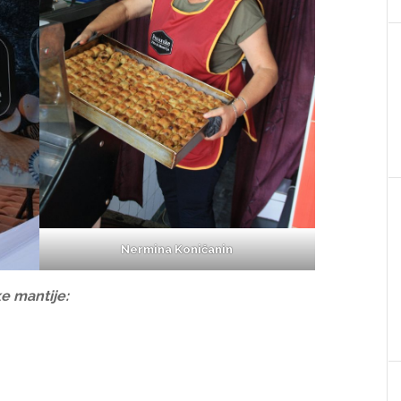
Nermina Koničanin
e mantije: