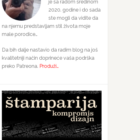
je sa radom sredinom
2020. godine i do sada
ste mogli da vidite da
na njemu predstavljam stil života moje
male porodice…
Da bih dalje nastavio da radim blog na još
kvalitetniji način doprineće vaša podrška
preko Patreona.
Produži…