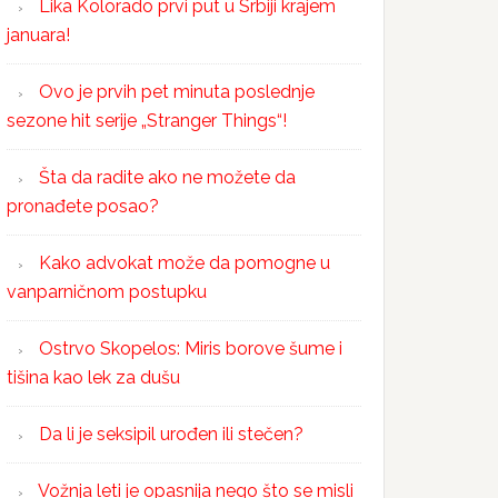
Lika Kolorado prvi put u Srbiji krajem
januara!
Ovo je prvih pet minuta poslednje
sezone hit serije „Stranger Things“!
Šta da radite ako ne možete da
pronađete posao?
Kako advokat može da pomogne u
vanparničnom postupku
Ostrvo Skopelos: Miris borove šume i
tišina kao lek za dušu
Da li je seksipil urođen ili stečen?
Vožnja leti je opasnija nego što se misli