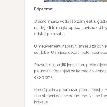
Priprema:
Brašno, mlaku vodu i so zamijesiti u glatko 
na dvije ili tri manje loptice, zavisno od to
odstoji pola sata.
U međvremenu napraviti smjesu za punjenje
so i biber. U smjesu dodati malo masnoće,
Razvući (rastanjiti) jednu koru preko cije
pa urolati. Koru isjeći na komadiće, odnos
oko 3 cm).
Poređajte ih u podmazan pleh ili tepsiju. 
200 stepeni dok ne porumene. Nakon toga 
hrskave.