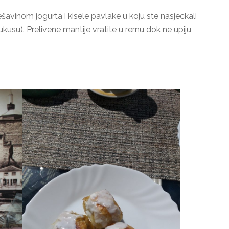
ješavinom jogurta i kisele pavlake u koju ste nasjeckali
ukusu). Prelivene mantije vratite u rernu dok ne upiju