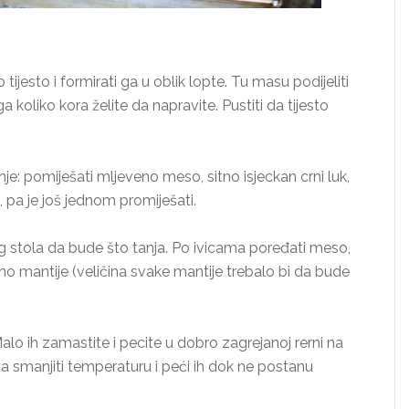
tijesto i formirati ga u oblik lopte. Tu masu podijeliti
ga koliko kora želite da napravite. Pustiti da tijesto
: pomiješati mljeveno meso, sitno isjeckan crni luk,
 pa je još jednom promiješati.
log stola da bude što tanja. Po ivicama poređati meso,
no mantije (veličina svake mantije trebalo bi da bude
Malo ih zamastite i pecite u dobro zagrejanoj rerni na
smanjiti temperaturu i peći ih dok ne postanu