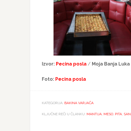
Izvor:
Pecina posla
/
Moja Banja Luka
Foto:
Pecina posla
KATEGORIJA:
BAKINA VARJAČA
KLJUČNE REČI U ČLANKU:
MANTIJA
,
MESO
,
PITA
,
SAN