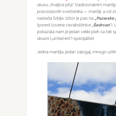
ukusu „Kraljice pita“, tradicionalnim mant
pravoslavnih sveštenika — mantiji, a od 2
nasleđa Srbije. Izbor je pao na
„
Pazarske 
(pored čuvene ćevabdžinice „
Šedrvan
“).
pokazala nam je jedan veliki pleh sa tek s
ukusni („umlečeni“) specijalitet.
Jedna mantija, jedan zalogaj, mnogo uži