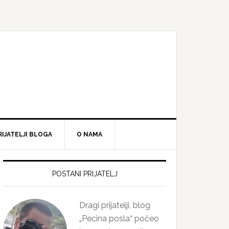
RIJATELJI BLOGA
O NAMA
Primary
Sidebar
POSTANI PRIJATELJ
Dragi prijatelji, blog
„Pecina posla“ počeo