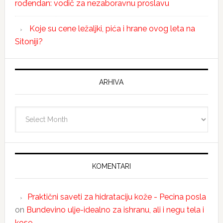
rođendan: vodič za nezaboravnu proslavu
Koje su cene ležaljki, pića i hrane ovog leta na
Sitoniji?
ARHIVA
Arhiva
KOMENTARI
Praktični saveti za hidrataciju kože - Pecina posla
on
Bundevino ulje-idealno za ishranu, ali i negu tela i
kose