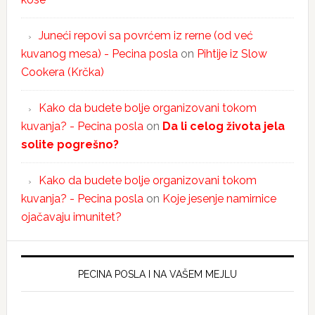
Juneći repovi sa povrćem iz rerne (od već
kuvanog mesa) - Pecina posla
on
Pihtije iz Slow
Cookera (Krčka)
Kako da budete bolje organizovani tokom
kuvanja? - Pecina posla
on
Da li celog života jela
solite pogrešno?
Kako da budete bolje organizovani tokom
kuvanja? - Pecina posla
on
Koje jesenje namirnice
ojačavaju imunitet?
PECINA POSLA I NA VAŠEM MEJLU