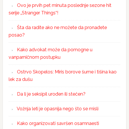
Ovo je prvih pet minuta poslednje sezone hit
serije „Stranger Things“!
Šta da radite ako ne možete da pronađete
posao?
Kako advokat može da pomogne u
vanparničnom postupku
Ostrvo Skopelos: Miris borove šume i tišina kao
lek za dušu
Da li je seksipil urođen ili stečen?
Vožnja leti je opasnija nego što se misli
Kako organizovati savršen osamnaesti