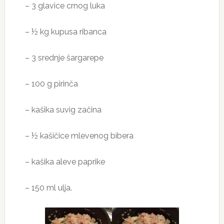
– 3 glavice crnog luka
– ½ kg kupusa ribanca
– 3 srednje šargarepe
– 100 g pirinča
– kašika suvig začina
– ½ kašičice mlevenog bibera
– kašika aleve paprike
– 150 ml ulja.