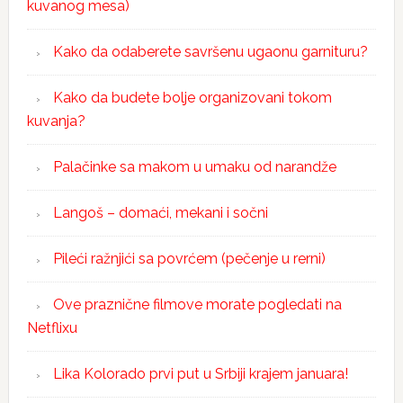
kuvanog mesa)
Kako da odaberete savršenu ugaonu garnituru?
Kako da budete bolje organizovani tokom
kuvanja?
Palačinke sa makom u umaku od narandže
Langoš – domaći, mekani i sočni
Pileći ražnjići sa povrćem (pečenje u rerni)
Ove praznične filmove morate pogledati na
Netflixu
Lika Kolorado prvi put u Srbiji krajem januara!