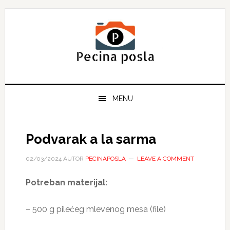
Skip
Skip
Skip
to
to
to
primary
main
primary
navigation
content
sidebar
MENU
Podvarak a la sarma
02/03/2024
AUTOR
PECINAPOSLA
LEAVE A COMMENT
Potreban materijal:
– 500 g pilećeg mlevenog mesa (file)