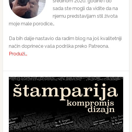
sredinom 2020. godine i do
sada ste mogli da vidite da na
njemu predstavljam stil života
moje male porodice…
Da bih dalje nastavio da radim blog na još kvalitetniji
način doprineće vaša podrška preko Patreona.
Produži…