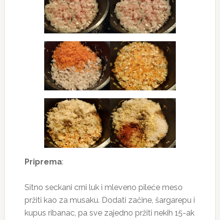
Priprema
:
Sitno seckani crni luk i mleveno pileće meso
pržiti kao za musaku. Dodati začine, šargarepu i
kupus ribanac, pa sve zajedno pržiti nekih 15-ak