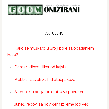
AKTUELNO
Kako se muškarci u Srbiji bore sa opadanjem
kose?
Domaći džem i liker od kajsija
Praktični saveti za hidrataciju kože
Škembići u bogatom saftu sa povrćem
Juneći repovi sa povrćem iz rerne (od već