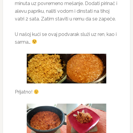
minuta uz povremeno mešanje. Dodati pirinač i
alevu papriku, naliti vodom i dinstati na tihoj
vatri 2 sata. Zatim staviti u rernu da se zapeče.
U našoj kući se ovaj podvarak služi uz ren, kao i
sarma…
Prijatno!