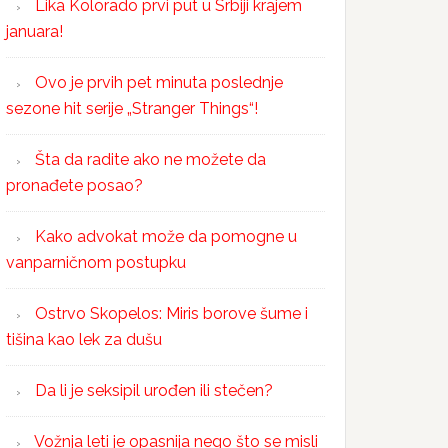
Lika Kolorado prvi put u Srbiji krajem
januara!
Ovo je prvih pet minuta poslednje
sezone hit serije „Stranger Things“!
Šta da radite ako ne možete da
pronađete posao?
Kako advokat može da pomogne u
vanparničnom postupku
Ostrvo Skopelos: Miris borove šume i
tišina kao lek za dušu
Da li je seksipil urođen ili stečen?
Vožnja leti je opasnija nego što se misli