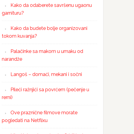
Kako da odaberete savršenu ugaonu
garnituru?
Kako da budete bolje organizovani
tokom kuvanja?
Palačinke sa makom u umaku od
narandže
Langoš – domaći, mekani i sočni
Pileći ražnjići sa povrćem (pečenje u
rerni)
Ove praznične filmove morate
pogledati na Netflixu