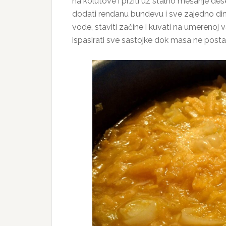
na kolutove i pržiti uz stalno mešanje de
dodati rendanu bundevu i sve zajedno dinsta
vode, staviti začine i kuvati na umerenoj v
ispasirati sve sastojke dok masa ne postan