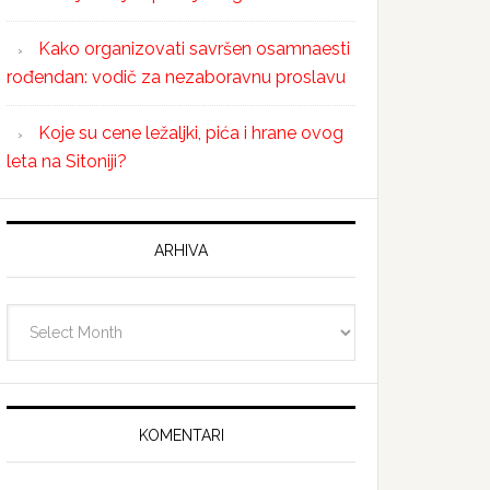
Kako organizovati savršen osamnaesti
rođendan: vodič za nezaboravnu proslavu
Koje su cene ležaljki, pića i hrane ovog
leta na Sitoniji?
ARHIVA
Arhiva
KOMENTARI