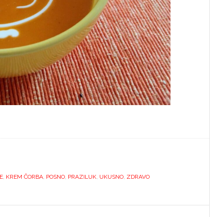
E
,
KREM ČORBA
,
POSNO
,
PRAZILUK
,
UKUSNO
,
ZDRAVO