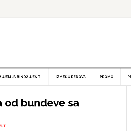
ŽUJEM JA BINDŽUJEŠ TI
IZMEĐU REDOVA
PROMO
P
a od bundeve sa
ENT