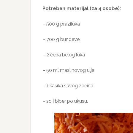
Potreban materijal (za 4 osobe):
– 500 g praziluka
– 700 g bundeve
– 2 čena belog luka
– 50 ml maslinovog ulja
– 1 kašika suvog začina
– so i biber po ukusu.