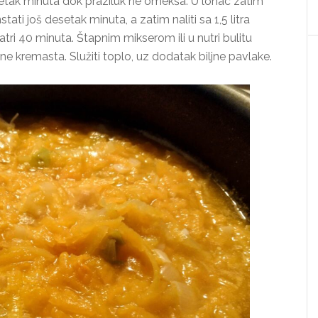
setak minuta dok praziluk ne omekša. U lonac zatim
ti još desetak minuta, a zatim naliti sa 1,5 litra
atri 40 minuta. Štapnim mikserom ili u nutri bulitu
e kremasta. Služiti toplo, uz dodatak biljne pavlake.