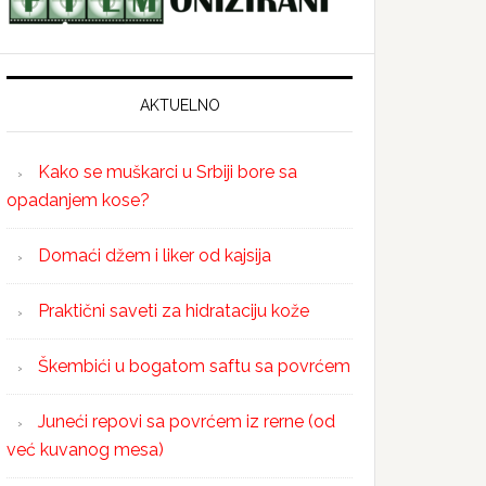
AKTUELNO
Kako se muškarci u Srbiji bore sa
opadanjem kose?
Domaći džem i liker od kajsija
Praktični saveti za hidrataciju kože
Škembići u bogatom saftu sa povrćem
Juneći repovi sa povrćem iz rerne (od
već kuvanog mesa)