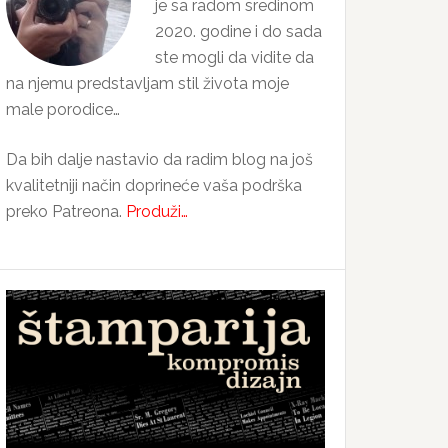
je sa radom sredinom
2020. godine i do sada
ste mogli da vidite da
na njemu predstavljam stil života moje
male porodice…
Da bih dalje nastavio da radim blog na još
kvalitetniji način doprineće vaša podrška
preko Patreona.
Produži…