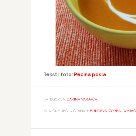
Tekst i foto:
Pecina posla
KATEGORIJA:
BAKINA VARJAČA
KLJUČNE REČI U ČLANKU:
BUNDEVA
,
ČORBA
,
DOMAĆ
Reader