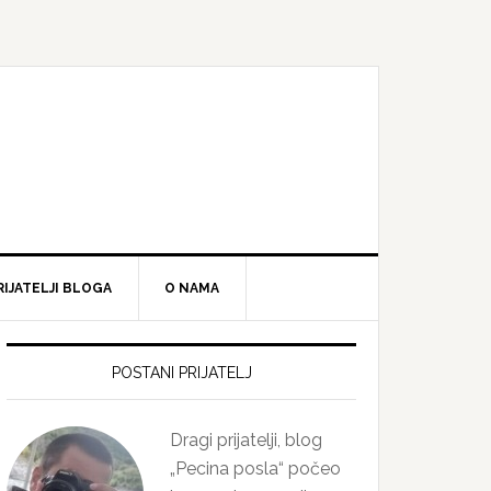
RIJATELJI BLOGA
O NAMA
Primary
Sidebar
POSTANI PRIJATELJ
Dragi prijatelji, blog
„Pecina posla“ počeo