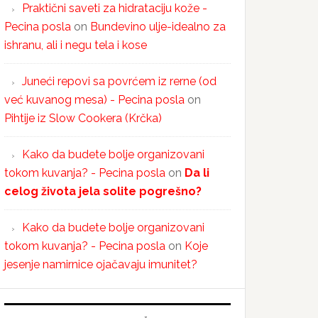
Praktični saveti za hidrataciju kože -
Pecina posla
on
Bundevino ulje-idealno za
ishranu, ali i negu tela i kose
Juneći repovi sa povrćem iz rerne (od
već kuvanog mesa) - Pecina posla
on
Pihtije iz Slow Cookera (Krčka)
Kako da budete bolje organizovani
tokom kuvanja? - Pecina posla
on
Da li
celog života jela solite pogrešno?
Kako da budete bolje organizovani
tokom kuvanja? - Pecina posla
on
Koje
jesenje namirnice ojačavaju imunitet?