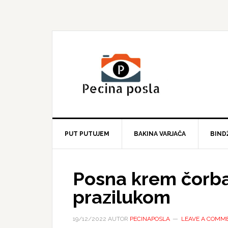
Skip
Skip
Skip
to
to
to
primary
main
primary
navigation
content
sidebar
PUT PUTUJEM
BAKINA VARJAČA
BIND
Posna krem čorb
prazilukom
19/12/2022
AUTOR
PECINAPOSLA
LEAVE A COMM