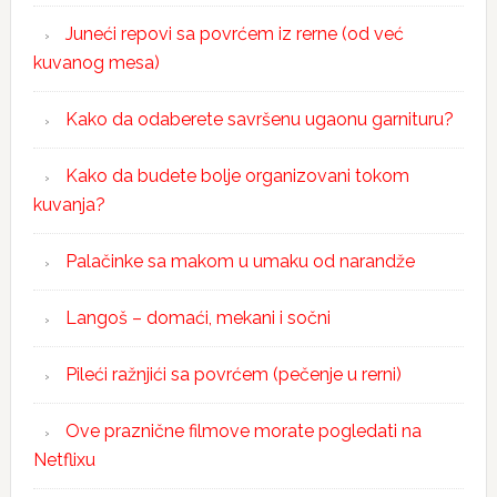
Juneći repovi sa povrćem iz rerne (od već
kuvanog mesa)
Kako da odaberete savršenu ugaonu garnituru?
Kako da budete bolje organizovani tokom
kuvanja?
Palačinke sa makom u umaku od narandže
Langoš – domaći, mekani i sočni
Pileći ražnjići sa povrćem (pečenje u rerni)
Ove praznične filmove morate pogledati na
Netflixu