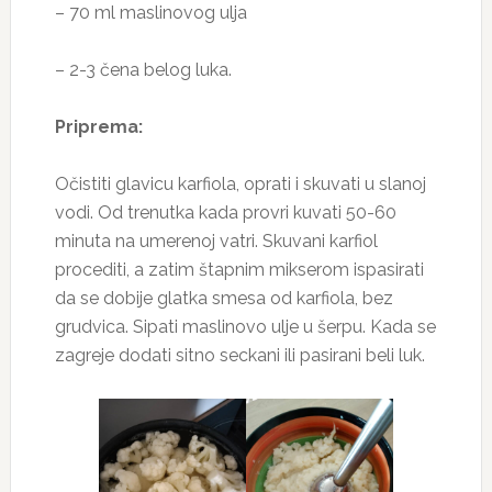
– 70 ml maslinovog ulja
– 2-3 čena belog luka.
Priprema:
Očistiti glavicu karfiola, oprati i skuvati u slanoj
vodi. Od trenutka kada provri kuvati 50-60
minuta na umerenoj vatri. Skuvani karfiol
procediti, a zatim štapnim mikserom ispasirati
da se dobije glatka smesa od karfiola, bez
grudvica. Sipati maslinovo ulje u šerpu. Kada se
zagreje dodati sitno seckani ili pasirani beli luk.