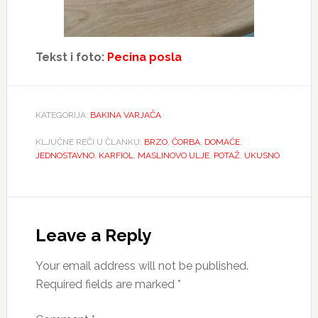
Tekst i foto:
Pecina posla
KATEGORIJA:
BAKINA VARJAČA
KLJUČNE REČI U ČLANKU:
BRZO
,
ČORBA
,
DOMAĆE
,
JEDNOSTAVNO
,
KARFIOL
,
MASLINOVO ULJE
,
POTAŽ
,
UKUSNO
Reader
Interactions
Leave a Reply
Your email address will not be published.
Required fields are marked
*