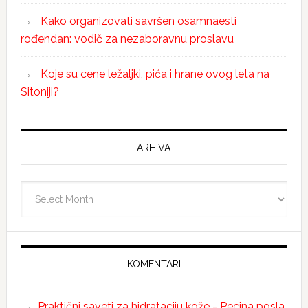
Kako organizovati savršen osamnaesti
rođendan: vodič za nezaboravnu proslavu
Koje su cene ležaljki, pića i hrane ovog leta na
Sitoniji?
ARHIVA
Arhiva
KOMENTARI
Praktični saveti za hidrataciju kože - Pecina posla