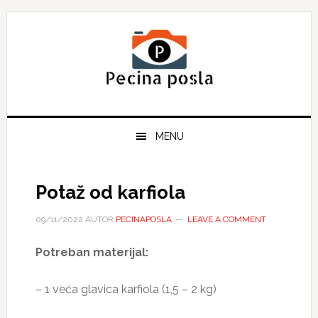
Skip
Skip
Skip
to
to
to
primary
main
primary
navigation
content
sidebar
MENU
Potaž od karfiola
09/11/2022
AUTOR
PECINAPOSLA
LEAVE A COMMENT
Potreban materijal:
– 1 veća glavica karfiola (1,5 – 2 kg)