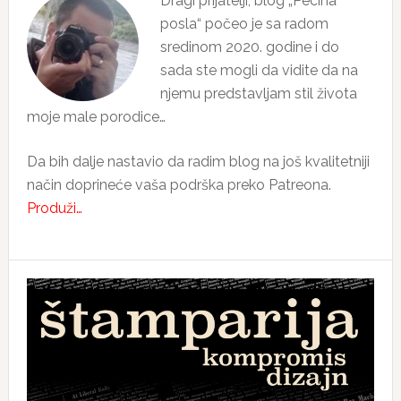
Dragi prijatelji, blog „Pecina
posla“ počeo je sa radom
sredinom 2020. godine i do
sada ste mogli da vidite da na
njemu predstavljam stil života
moje male porodice…
Da bih dalje nastavio da radim blog na još kvalitetniji
način doprineće vaša podrška preko Patreona.
Produži…