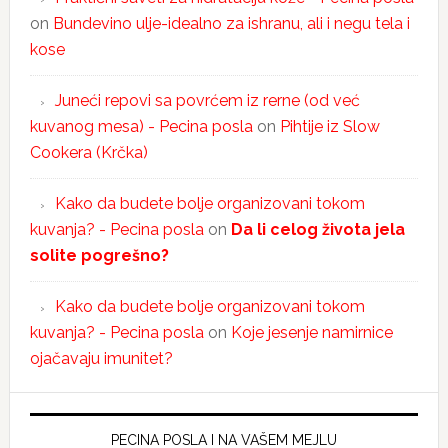
on
Bundevino ulje-idealno za ishranu, ali i negu tela i
kose
Juneći repovi sa povrćem iz rerne (od već
kuvanog mesa) - Pecina posla
on
Pihtije iz Slow
Cookera (Krčka)
Kako da budete bolje organizovani tokom
kuvanja? - Pecina posla
on
Da li celog života jela
solite pogrešno?
Kako da budete bolje organizovani tokom
kuvanja? - Pecina posla
on
Koje jesenje namirnice
ojačavaju imunitet?
PECINA POSLA I NA VAŠEM MEJLU