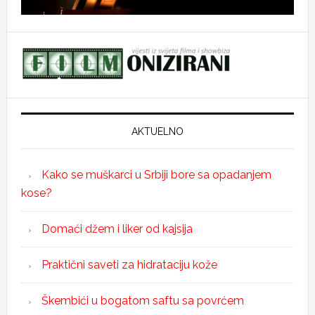
AKTUELNO
Kako se muškarci u Srbiji bore sa opadanjem
kose?
Domaći džem i liker od kajsija
Praktični saveti za hidrataciju kože
Škembići u bogatom saftu sa povrćem