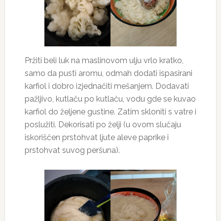
Pržiti beli luk na maslinovom ulju vrlo kratko,
samo da pusti aromu, odmah dodati ispasirani
karfiol i dobro izjednačiti mešanjem. Dodavati
pažljivo, kutlaču po kutlaču, vodu gde se kuvao
karfiol do željene gustine. Zatim skloniti s vatre i
poslužiti. Dekorisati po želji (u ovom slučaju
iskoriščen prstohvat ljute aleve paprike i
prstohvat suvog peršuna).