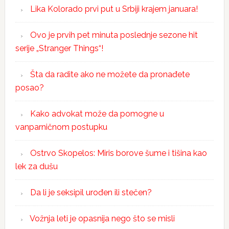
Lika Kolorado prvi put u Srbiji krajem januara!
Ovo je prvih pet minuta poslednje sezone hit
serije „Stranger Things“!
Šta da radite ako ne možete da pronađete
posao?
Kako advokat može da pomogne u
vanparničnom postupku
Ostrvo Skopelos: Miris borove šume i tišina kao
lek za dušu
Da li je seksipil urođen ili stečen?
Vožnja leti je opasnija nego što se misli